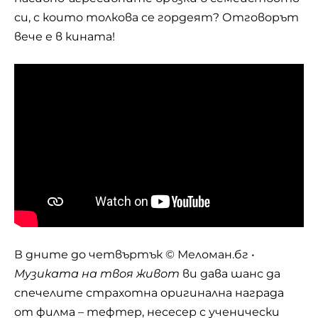
си, с които толкова се гордеят? Отговорът
вече е в кината!
В дните до четвъртък © Меломан.бг •
Музиката на твоя живот
ви дава шанс да
спечелите страхотна оригинална награда
от филма – тефтер, несесер с ученически