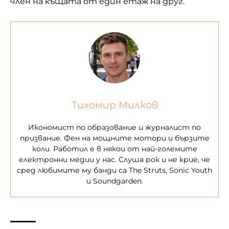
член на къщата от един етаж на друг.
Тихомир Милков
Икономист по образование и журналист по
призвание. Фен на мощните мотори и бързите
коли. Работил е в някои от най-големите
електронни медии у нас. Слуша рок и не крие, че
сред любимите му банди са The Struts, Sonic Youth
и Soundgarden.