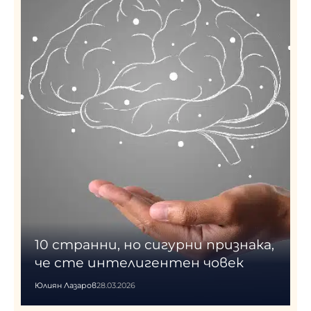
10 странни, но сигурни признака,
че сте интелигентен човек
Юлиян Лазаров
28.03.2026