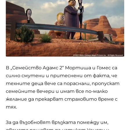
В „Семейство Адамс 2“ Мортиша и Гомес са
силно смутени и притеснени от факта, че
техните деца вече са пораснали, пропускат
семейните вечери и имат все по-малко
желание да прекарват страховито време с
тях.
За да възобновят връзката помежду им,