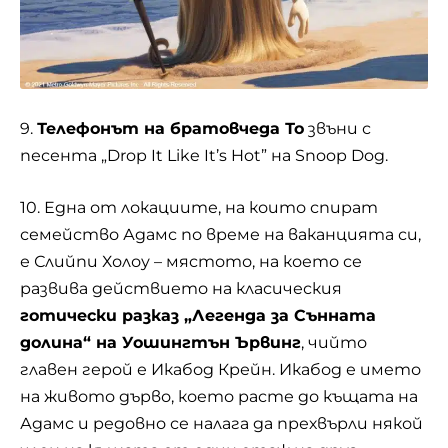
9.
Телефонът на братовчеда То
звъни с
песента „
Drop It Like It’s Hot
” на Snoop Dog.
10. Една от локациите, на които спират
семейство Адамс по време на ваканцията си,
е Слийпи Холоу – мястото, на което се
развива действието на класическия
готически разказ „Легенда за Сънната
долина“ на Уошингтън Ървинг
, чийто
главен герой е Икабод Крейн. Икабод е името
на живото дърво, което расте до къщата на
Адамс и редовно се налага да прехвърли някой