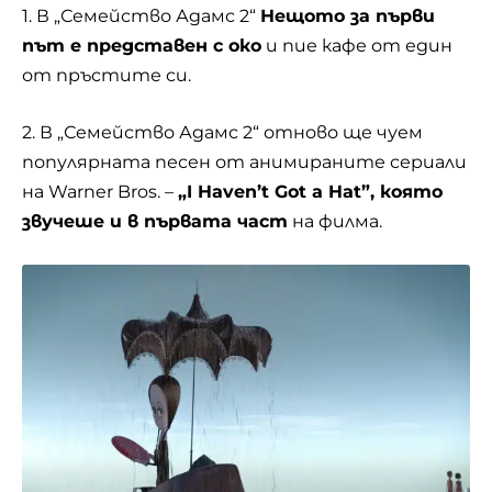
1. В „Семейство Адамс 2“
Нещото за първи
път е представен с око
и пие кафе от един
от пръстите си.
2. В „Семейство Адамс 2“ отново ще чуем
популярната песен от анимираните сериали
на Warner Bros. –
„I Haven’t Got a Hat”, която
звучеше и в първата част
на филма.