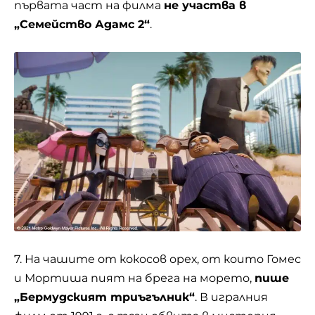
първата част
на филма
не участва в
„Семейство Адамс 2“
.
7. На чашите от кокосов орех, от които Гомес
и Мортиша пият на брега на морето,
пише
„Бермудският триъгълник“
. В игралния