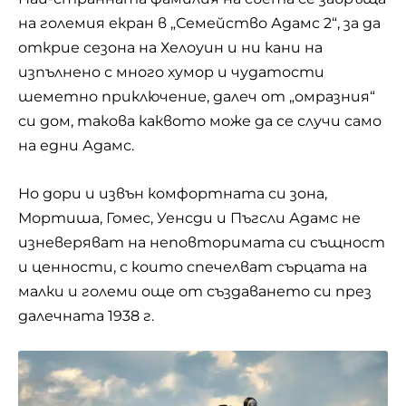
на големия екран в „Семейство Адамс 2“, за да
открие сезона на Хелоуин и ни кани на
изпълнено с много хумор и чудатости
шеметно приключение, далеч от „омразния“
си дом, такова каквото може да се случи само
на едни Адамс.
Но дори и извън комфортната си зона,
Мортиша, Гомес, Уенсди и Пъгсли Адамс не
изневеряват на неповторимата си същност
и ценности, с които спечелват сърцата на
малки и големи още от създаването си през
далечната 1938 г.