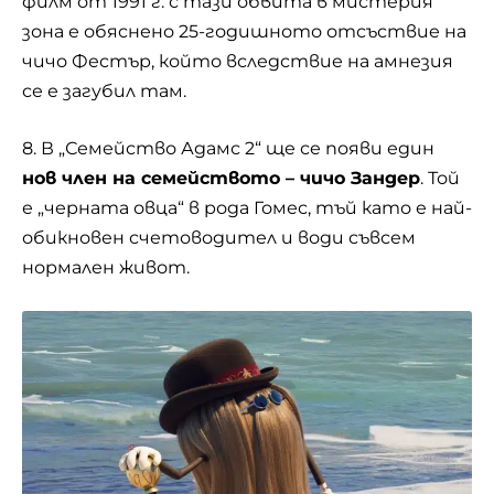
филм от 1991 г. с тази обвита в мистерия
зона е обяснено 25-годишното отсъствие на
чичо Фестър, който вследствие на амнезия
се е загубил там.
8. В „Семейство Адамс 2“ ще се появи един
нов член на семейството – чичо Зандер
. Той
е „черната овца“ в рода Гомес, тъй като е най-
обикновен счетоводител и води съвсем
нормален живот.