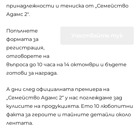
принадлежности и тениска от „Семейство
Адамс 2″.
Попълнете
Участвайте тук
формата за
регистрация,
отговорете на
въпроса до 10 часа на 14 октомври и бъдете
готови за награда.
А дни след официалната премиера на
„Семейство Адамс 2“ у нас поглеждаме зад
кулисите на продукцията. Ето 10 любопитни
факта за героите и тайните детайли около
лентата.