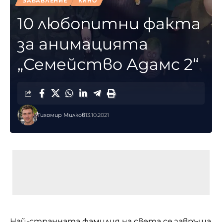
ЗАБАВЛЕНИЕ
КИНО
10 любопитни факта
за анимацията
„Семейство Адамс 2“
Тихомир Милков
13.10.2021
Най-странната фамилия на света се завръща