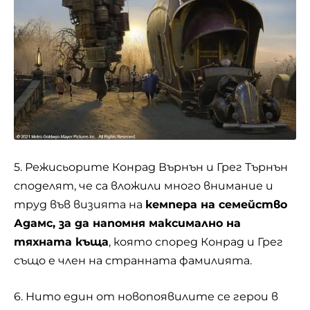
5. Режисьорите Конрад Върнън и Грег Търнън
споделят, че са вложили много внимание и
труд във визията на
кемпера на семейство
Адамс, за да напомня максимално на
тяхната къща
, която според Конрад и Грег
също е член на странната фамилията.
6. Нито един от новопоявилите се герои в