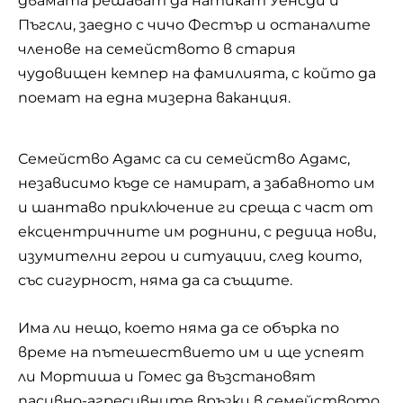
двамата решават да натикат Уенсди и
Пъгсли, заедно с чичо Фестър и останалите
членове на семейството в стария
чудовищен кемпер на фамилията, с който да
поемат на една
мизерна ваканция
.
Семейство Адамс са си семейство Адамс,
независимо къде се намират, а забавното им
и шантаво приключение ги среща с част от
ексцентричните им роднини, с редица нови,
изумителни герои и ситуации, след които,
със сигурност, няма да са същите.
Има ли нещо, което няма да се обърка по
време на пътешествието им и ще успеят
ли Мортиша и Гомес да възстановят
пасивно-агресивните връзки в семейството