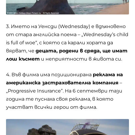
3. Името на Уенсди (Wednesday) е вдъхновено
от стара английска поема – „Wednesday’s child
is full of woe“, с която са карали хората да
вярват, че
децата, родени в сряда, ще имат
лош късмет
и неприятности в живота си.
4. Във филма има позиционирана
реклама на
американска застрахователна компания
–
„Progressive Insurance”. На 6 септември тази
година те пуснаха своя реклама, в която
участват всички герои от филма.