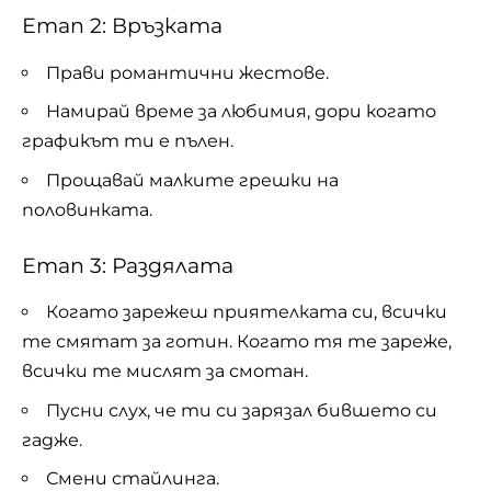
Етап 2: Връзката
Прави романтични жестове.
Намирай време за любимия, дори когато
графикът ти е пълен.
Прощавай малките грешки на
половинката.
Етап 3: Раздялата
Когато зарежеш приятелката си, всички
те смятат за готин. Когато тя те зареже,
всички те мислят за смотан.
Пусни слух, че ти си зарязал бившето си
гадже.
Смени стайлинга.