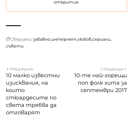
открития.
Свързани:
забавно
интернет
любов
сериали
съвети
ПРЕДИШНА
СЛЕДВАЩА
10 малко известни
10-те най-горещи
изисквания, на
поп фолк хита за
които
септември 2017
стюардесите по
света трябва да
отговарят