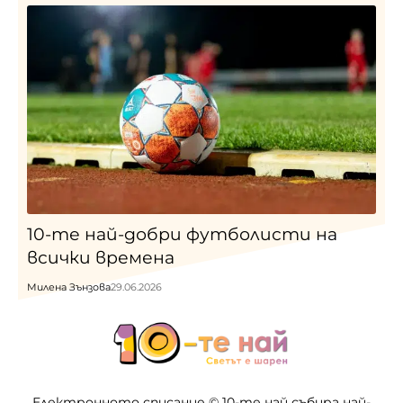
10-те най-добри футболисти на
всички времена
Милена Зънзова
29.06.2026
Електронното списание © 10-те най събира най-