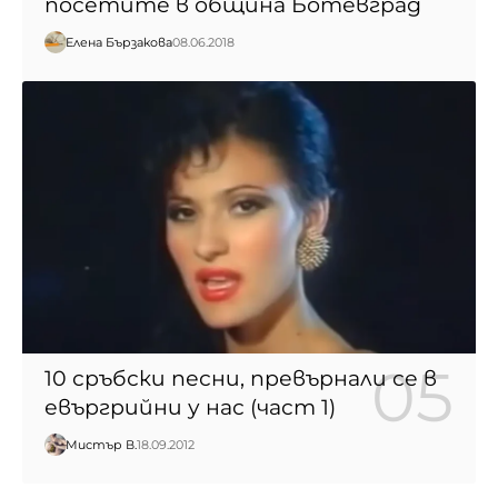
посетите в община Ботевград
Елена Бързакова
08.06.2018
10 сръбски песни, превърнали се в
евъргрийни у нас (част 1)
Мистър В.
18.09.2012