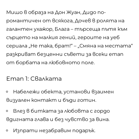
Мишо в образа на Дон Жуан, Дидо по-
романтичен от всякога, Дочев в ролята на
галантен ухажор, Блага – търсеща пътя към
сърцето на малкия гений, героите на уеб
сериала „Не така, брат!“ – „Смяна на местата“
разкриват безценни съвети за всеки етап
от борбата на любовното поле.
Етап 1: Свалката
Набележи обекта, установи взаимен
визуален контакт и бъди готин.
Влез в битката за любовта с гордо
вдигната глава и без чувство за вина.
Изпрати незабравим подарък.