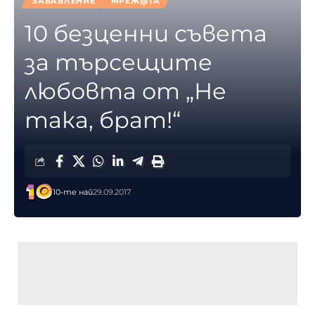
ЗАБАВЛЕНИЕ
МРЕЖ@ТА
10 безценни съвета
за търсещите
любовта от „Не
така, брат!“
10-те най
29.09.2017