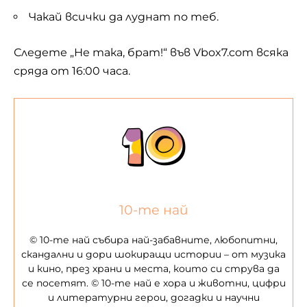
Чакай всички да луднат по теб.
Следете „Не така, брат!“ във
Vbox7.com
всяка
сряда от 16:00 часа.
10-те най
© 10-те най събира най-забавните, любопитни,
скандални и дори шокиращи истории – от музика
и кино, през храни и места, които си струва да
се посетят. © 10-те най е хора и животни, цифри
и литературни герои, догадки и научни