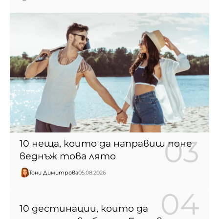
10 неща, които да направиш поне
веднъж това лято
Тони Димитрова
05.08.2026
10 дестинации, които да