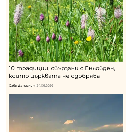
10 традиции, свързани с Еньовден,
които църквата не одобрява
Сабя Дамаскиня
24.06.2026