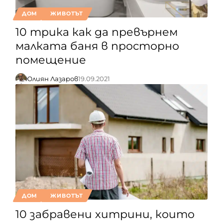
ДОМ
ЖИВОТЪТ
10 трика как да превърнем
малката баня в просторно
помещение
Юлиян Лазаров
19.09.2021
ДОМ
ЖИВОТЪТ
10 забравени хитрини, които