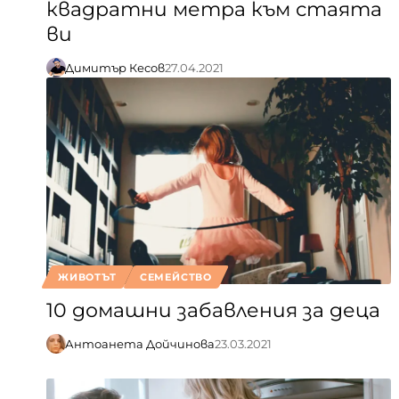
квадратни метра към стаята
ви
Димитър Кесов
27.04.2021
ЖИВОТЪТ
СЕМЕЙСТВО
10 домашни забавления за деца
Антоанета Дойчинова
23.03.2021