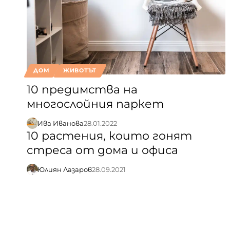
ДОМ
ЖИВОТЪТ
10 предимства на
многослойния паркет
Ива Иванова
28.01.2022
10 растения, които гонят
стреса от дома и офиса
Юлиян Лазаров
28.09.2021