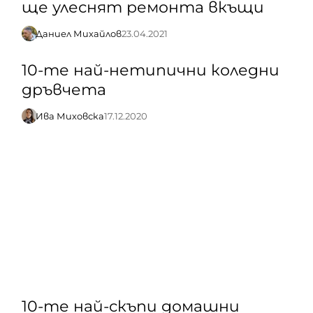
ще улеснят ремонта вкъщи
Даниел Михайлов
23.04.2021
10-те най-нетипични коледни
дръвчета
Ива Миховска
17.12.2020
10-те най-скъпи домашни