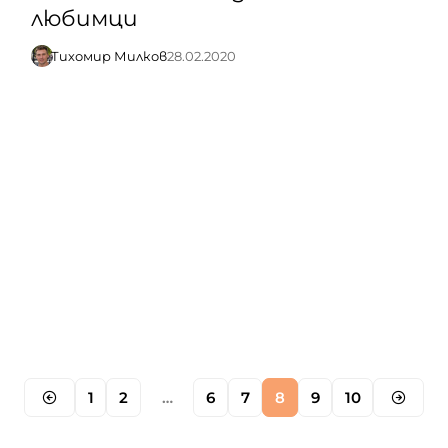
любимци
Тихомир Милков
28.02.2020
1
2
…
6
7
8
9
10