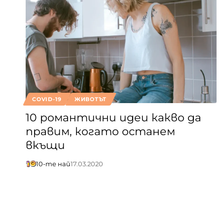
COVID-19
ЖИВОТЪТ
10 романтични идеи какво да
правим, когато останем
вкъщи
10-те най
17.03.2020