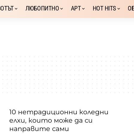
ОТЪТ
ЛЮБОПИТНО
АРТ
HOT HITS
О
10 нетрадиционни коледни
елхи, които може да си
направите сами