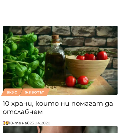
ВКУС
ЖИВОТЪТ
10 храни, които ни помагат да
отслабнем
10-те най
23.04.2020