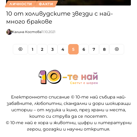
ЛИЧНОСТИ
ФАКТИ
10 от холивудските звезди с най-
много бракове
Калина Костова
11.10.2021
1
2
3
4
5
6
7
8
Електронното списание © 10-те най събира най-
забавните, любопитни, скандални и дори шокиращи
истории – от музика и кино, през храни и места,
които си струва да се посетят.
© 10-те най е хора и животни, цифри и литературни
герои, догадки и научни открития.