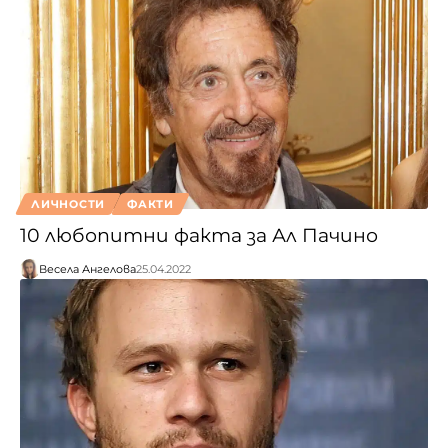
ЛИЧНОСТИ
ФАКТИ
10 любопитни факта за Ал Пачино
Весела Ангелова
25.04.2022