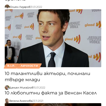
Юлиян Лазаров
31.01.2022
R.I.P.
ЛИЧНОСТИ
10 талантливи актьори, починали
твърде млади
Даниел Михайлов
15.01.2022
10 любопитни факта за Венсан Касел
Весела Ангелова
23.11.2021