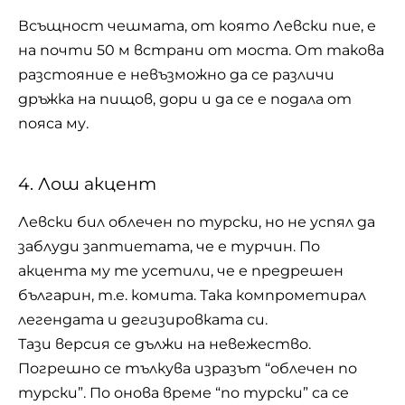
Всъщност чешмата, от която Левски пие, е
на почти 50 м встрани от моста. От такова
разстояние е невъзможно да се различи
дръжка на пищов, дори и да се е подала от
пояса му.
4. Лош акцент
Левски бил облечен по турски, но не успял да
заблуди заптиетата, че е турчин. По
акцента му те усетили, че е предрешен
българин, т.е. комита. Така компрометирал
легендата и дегизировката си.
Тази версия се дължи на невежество.
Погрешно се тълкува изразът “облечен по
турски”. По онова време “по турски” са се