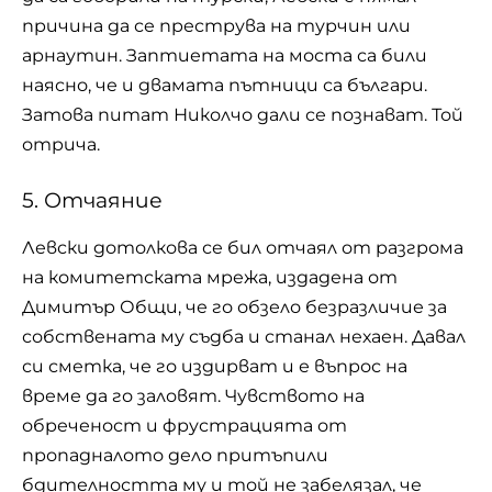
причина да се преструва на турчин или
арнаутин. Заптиетата на моста са били
наясно, че и двамата пътници са българи.
Затова питат Николчо дали се познават. Той
отрича.
5. Отчаяние
Левски дотолкова се бил отчаял от разгрома
на комитетската мрежа, издадена от
Димитър Общи, че го обзело безразличие за
собствената му съдба и станал нехаен. Давал
си сметка, че го издирват и е въпрос на
време да го заловят. Чувството на
обреченост и фрустрацията от
пропадналото дело притъпили
бдителността му и той не забелязал, че