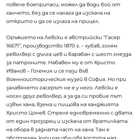
повече боеприпаси, можел да води бой от
ханчето, без да се налага да изскача на
открито и да се излага на прицел.
Оръжието на Левски е австрийски “Гасер
16671”, производство 1870 г. – хубав, голям
револвер с дълга цев и барабан с шест гнезда
за патроните. Набавен му е от Христо
Иванов – Големия и се пази във
Военноисторическия музей в София. Но при
залавянето гасерът не е у него. Левски е
носел друг револвер, а за да си пробие път
извън хана, взема и пищова на ханджията
Христо Цонев. Стреля едновременно с двата
от един прозорец и изскача от вратичката
на обора в задната част на хана. Там е
обстрелян, куршум облизва костта над