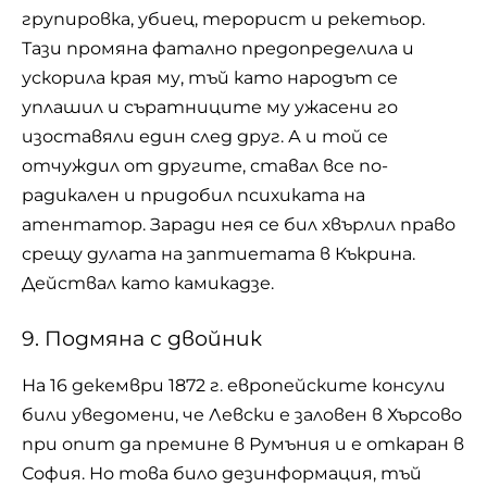
групировка, убиец, терорист и рекетьор.
Тази промяна фатално предопределила и
ускорила края му, тъй като народът се
уплашил и съратниците му ужасени го
изоставяли един след друг. А и той се
отчуждил от другите, ставал все по-
радикален и придобил психиката на
атентатор. Заради нея се бил хвърлил право
срещу дулата на заптиетата в Къкрина.
Действал като камикадзе.
9. Подмяна с двойник
На 16 декември 1872 г. европейските консули
били уведомени, че Левски е заловен в Хърсово
при опит да премине в Румъния и е откаран в
София. Но това било дезинформация, тъй