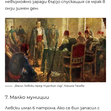
невъзможно заради бързо спускащия се мрак в
онзи зимен ден.
„Васил Левски пред турския съд“, Калина Тасева
7. Малко муниции
Левски имал 6 патрона. Ако се бил запасил с