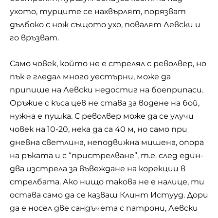
ухото, турците се нахвърлят, порязват
дълбоко с нож същото ухо, повалят Левски и
го връзват.
Само човек, който не е стрелял с револвер, но
пък е гледал много уестърни, може да
припише на Левски недостиг на боеприпаси.
Оръжие с къса цев не става за водене на бой,
нужна е пушка. С револвер може да се улучи
човек на 10-20, нека да са 40 м, но само при
дневна светлина, неподвижна мишена, опора
на ръката и с “пристрелване”, т.е. след един-
два изстрела за въвеждане на корекции в
стрелбата. Ако нищо такова не е налице, ти
остава само да се казваш Клинт Истууд. Дори
да е носел две сандъчета с патрони, Левски