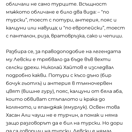
обличали не само турците. Всъщност
мъжкото обличане е било два вида: – “по
турски”, тоест с потури, антерия, пояс и
калцуни или навуща; и “по европейски”, тоест
с панталон, риза, вратовръзка, сако и чепици.
Разбира се, за праводоподобие на легендата
му Левски е трябвало да бъде във вехти
селски дрехи. Николай Хайтов е изследвал
подробно какви. Потури с късо дъно (бир
бочук гьотлъ) и антерия в тъмночервен
цвят (вишне гуру), пояс, калцуни от бяла аба,
които обвиват стъпалото и крака до
коляното, и япанджак (ямурлук). Освен това
Хасан Али чауш не е турчин, а помак и няма
защо разговорът да е бил на турски. Но дори
да са говорили на турски, Левски е нямал