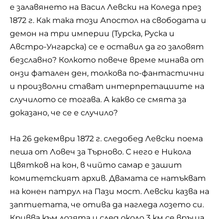
е залавянето на Васил Левски на Коледа през
1872 г. Как така този Апостол на свободата и
демон на три империи (Турска, Руска и
Австро-Унгарска) се е оставил да го заловят
безславно? Колкото повече време минава от
онзи фатален ден, толкова по-фантастични
и произволни стават интерпретациите на
случилото се тогава. А какво се смята за
доказано, че се е случило?
На 26 декември 1872 г. следобед Левски поема
пеша от Ловеч за Търново. С него е Никола
Цвятков на кон, в чийто самар е зашит
комитетският архив. Двамата се натъкват
на конен патрул на Пази мост. Левски казва на
заптиетата, че отива да нагледа лозето си.
Кривва към лозята и след около 3 км се връща