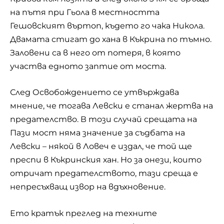
на пътя при Гьола в местността
Гешовският въртоп, където го чака Никола.
Двамата стигат до хана в Къкрина по тъмно.
Заловени са в него от потеря, в която
участва едното заптие от моста.
След Освобождението се утвърждава
мнение, че тогава Левски е станал жертва на
предателство. В този случай срещата на
Пази мост няма значение за съдбата на
Левски – някой в Ловеч е издал, че той ще
преспи в Къкринския хан. Но за онези, които
отричат предателството, тази среща е
непресъхващ извор на вдъхновение.
Ето кратък преглед на техните