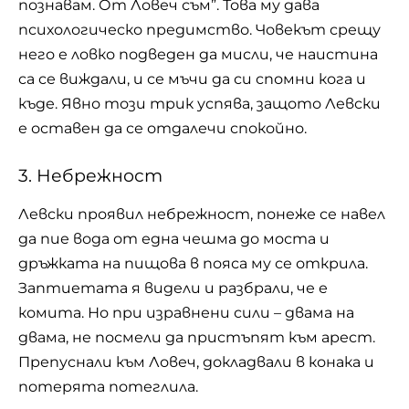
познавам. От Ловеч съм”. Това му дава
психологическо предимство. Човекът срещу
него е ловко подведен да мисли, че наистина
са се виждали, и се мъчи да си спомни кога и
къде. Явно този трик успява, защото Левски
е оставен да се отдалечи спокойно.
3. Небрежност
Левски проявил небрежност, понеже се навел
да пие вода от една чешма до моста и
дръжката на пищова в пояса му се открила.
Заптиетата я видели и разбрали, че е
комита. Но при изравнени сили – двама на
двама, не посмели да пристъпят към арест.
Препуснали към Ловеч, докладвали в конака и
потерята потеглила.