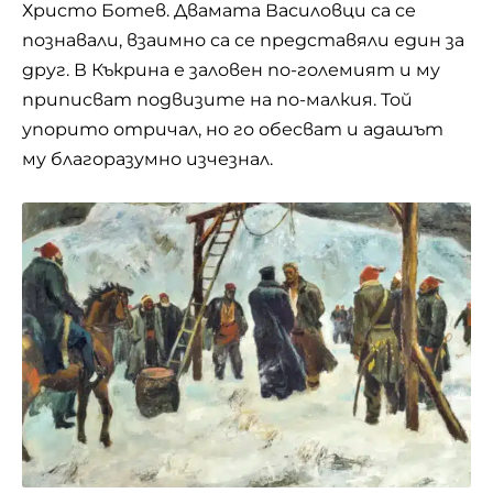
Христо Ботев. Двамата Василовци са се
познавали, взаимно са се представяли един за
друг. В Къкрина е заловен по-големият и му
приписват подвизите на по-малкия. Той
упорито отричал, но го обесват и адашът
му благоразумно изчезнал.