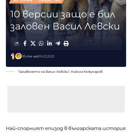
ИСТОРИЯ
ОБЩЕСТВО
10 версии защо е бил
заловен Васил Левски
10-те най
19.02.2023
"Залавянето на Васил Левски", Никола Кожухаров
Hай-спорният епизод в българската история