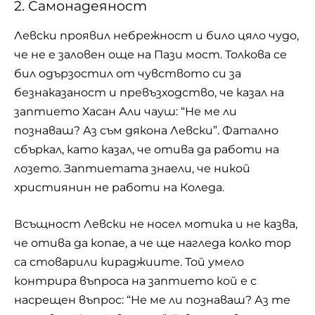
2. Самонадеяност
Левски проявил небрежност и било цяло чудо,
че не е заловен още на Пази мост. Толкова се
бил одързостил от чувството си за
безнаказаност и превъзходство, че казал на
заптието Хасан Али чауш: “Не ме ли
познаваш? Аз съм дякона Левски”. Фатално
сбъркал, като казал, че отива да работи на
лозето. Заптиетата знаели, че никой
християнин не работи на Коледа.
Всъщност Левски не носел мотика и не казва,
че отива да копае, а че ще нагледа колко тор
са стоварили кираджиите. Той умело
контрира въпроса на заптието кой е с
насрещен въпрос: “Не ме ли познаваш? Аз те