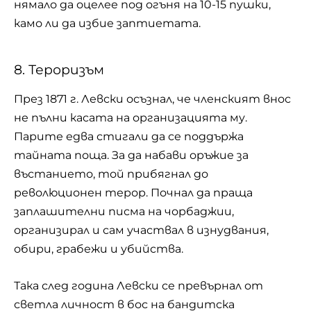
нямало да оцелее под огъня на 10-15 пушки,
камо ли да избие заптиетата.
8. Тероризъм
През 1871 г. Левски осъзнал, че членският внос
не пълни касата на организацията му.
Парите едва стигали да се поддържа
тайната поща. За да набави оръжие за
въстанието, той прибягнал до
революционен терор. Почнал да праща
заплашителни писма на чорбаджии,
организирал и сам участвал в изнудвания,
обири, грабежи и убийства.
Така след година Левски се превърнал от
светла личност в бос на бандитска