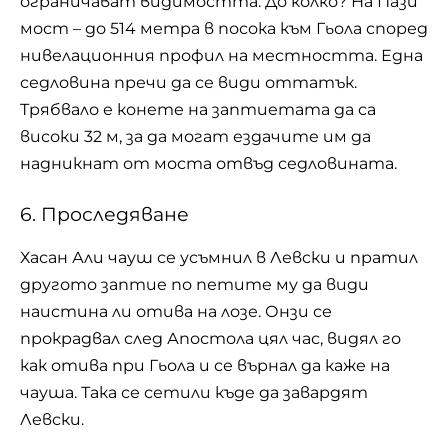
ограничават видимостта. До колко? На Пази
мост – до 514 метра в посока към Гьола според
нивелационния профил на местността. Една
седловина пречи да се види оттатък.
Трябвало е конете на заптиетата да са
високи 32 м, за да могат ездачите им да
надникнат от моста отвъд седловината.
6. Проследяване
Хасан Али чауш се усъмнил в Левски и пратил
другото заптие по петите му да види
наистина ли отива на лозе. Онзи се
прокрадвал след Апостола цял час, видял го
как отива при Гьола и се върнал да каже на
чауша. Така се сетили къде да завардят
Левски.