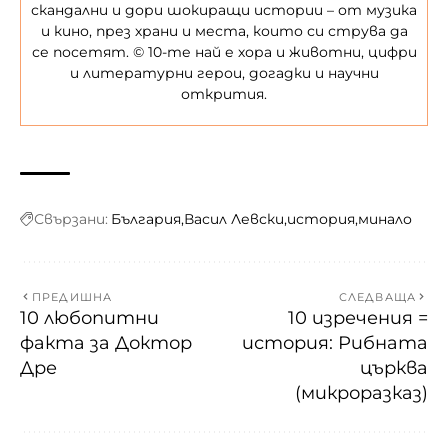
скандални и дори шокиращи истории – от музика
и кино, през храни и места, които си струва да
се посетят. © 10-те най е хора и животни, цифри
и литературни герои, догадки и научни
открития.
Свързани:
България
Васил Левски
история
минало
ПРЕДИШНА
СЛЕДВАЩА
10 любопитни
10 изречения =
факта за Доктор
история: Рибната
Дре
църква
(микроразказ)