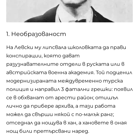
1. Необразованост
На Левски му липсвала школовката да прави
конспирации, която дават
разузнавателните отдели в руската или в
австрийската военна академия. Той подценил
модернизираната междувременно турска
полиция и направил 3 фатални грешки: появил
се в обхванат от арести район; отишъл
лично да прибере архива, а тази работа
можел да свърши някой с по-малък ранг;
отседнал да нощува в хан, а хановете в оная
нощ били претърсвани наред.