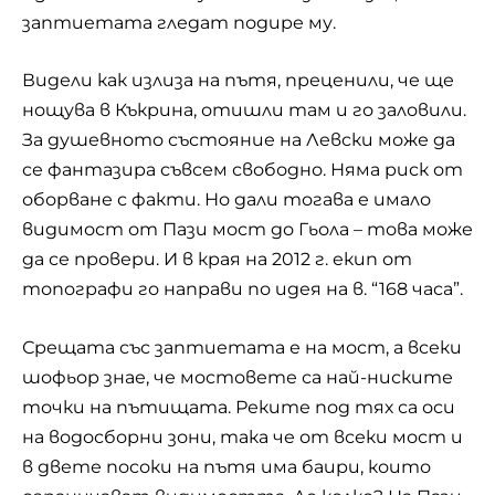
заптиетата гледат подире му.
Видели как излиза на пътя, преценили, че ще
нощува в Къкрина, отишли там и го заловили.
За душевното състояние на Левски може да
се фантазира съвсем свободно. Няма риск от
оборване с факти. Но дали тогава е имало
видимост от Пази мост до Гьола – това може
да се провери. И в края на 2012 г. екип от
топографи го направи по идея на в. “168 часа”.
Срещата със заптиетата е на мост, а всеки
шофьор знае, че мостовете са най-ниските
точки на пътищата. Реките под тях са оси
на водосборни зони, така че от всеки мост и
в двете посоки на пътя има баири, които