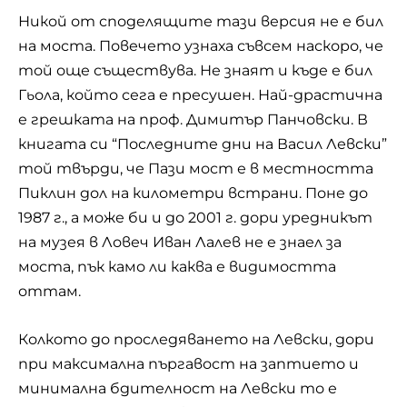
Никой от споделящите тази версия не е бил
на моста. Повечето узнаха съвсем наскоро, че
той още съществува. Не знаят и къде е бил
Гьола, който сега е пресушен. Най-драстична
е грешката на проф. Димитър Панчовски. В
книгата си “Последните дни на Васил Левски”
той твърди, че Пази мост е в местността
Пиклин дол на километри встрани. Поне до
1987 г., а може би и до 2001 г. дори уредникът
на музея в Ловеч Иван Лалев не е знаел за
моста, пък камо ли каква е видимостта
оттам.
Колкото до проследяването на Левски, дори
при максимална пъргавост на заптието и
минимална бдителност на Левски то е