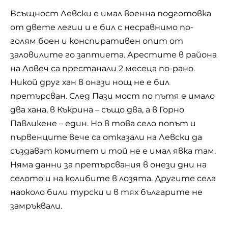
Всъщност Левски е имал военна подготовка
от двете легии и е бил с несравнимо по-
голям боен и конспиративен опит от
заловилите го заптиета. Арестите в района
на Ловеч са престанали 2 месеца по-рано.
Никой друг хан в онази нощ не е бил
претърсван. След Пази мост по пътя е имало
два хана, в Къкрина – също два, а в Горно
Павликене – един. Но в това село попът и
първенците вече са отказали на Левски да
създават комитет и той не е имал явка там.
Няма данни за претърсвания в онези дни на
селото и на колибите в лозята. Другите села
наоколо били турски и в тях българите не
замръквали.