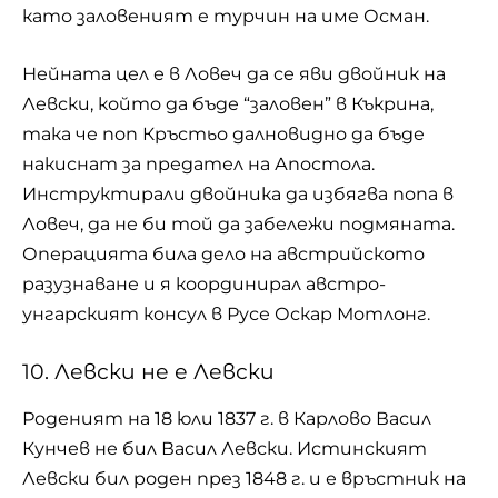
като заловеният е турчин на име Осман.
Нейната цел е в Ловеч да се яви двойник на
Левски, който да бъде “заловен” в Къкрина,
така че поп Кръстьо далновидно да бъде
накиснат за предател на Апостола.
Инструктирали двойника да избягва попа в
Ловеч, да не би той да забележи подмяната.
Операцията била дело на австрийското
разузнаване и я координирал австро-
унгарският консул в Русе Оскар Мотлонг.
10. Левски не е Левски
Роденият на 18 юли 1837 г. в Карлово Васил
Кунчев не бил Васил Левски. Истинският
Левски бил роден през 1848 г. и е връстник на