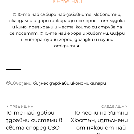
10-те най
© 10-те най събира най-забавните, любопитни,
скандални и дори шокиращи истории – от музика
и кино, през храни и места, които си струва да
се посетят. © 10-те най е хора и животни, цифри
и литературни герои, догадки и научни
открития.
Свързани:
бизнес
държави
икономика
пари
ПРЕДИШНА
СЛЕДВАЩА
10-те най-добри
10 песни на Уитни
здравни системи в
Хюстън, изпълнени
света според СЗО
от някои от най-