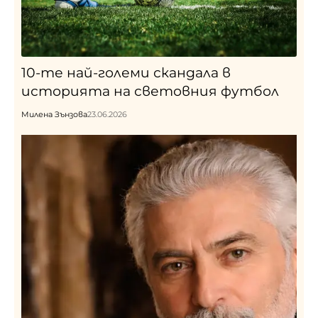
10-те най-големи скандала в
историята на световния футбол
Милена Зънзова
23.06.2026