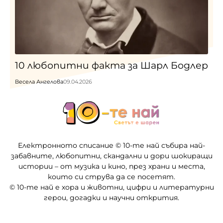
10 любопитни факта за Шарл Бодлер
Весела Ангелова
09.04.2026
Електронното списание © 10-те най събира най-
забавните, любопитни, скандални и дори шокиращи
истории – от музика и кино, през храни и места,
които си струва да се посетят.
© 10-те най е хора и животни, цифри и литературни
герои, догадки и научни открития.