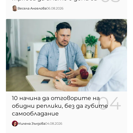
Весела Ангелова
06.08.2026
10 начина да отговорите на
обидни реплики, без да губите
самообладание
Милена Зънзова
04.08.2026