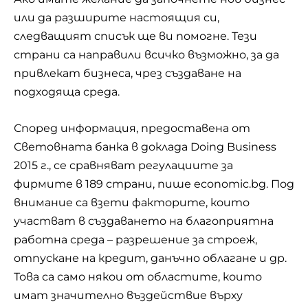
или да разширите настоящия си,
следващият списък ще ви помогне. Тези
страни са направили всичко възможно, за да
привлекат бизнеса, чрез създаване на
подходяща среда.
Според информация, предоставена от
Световната банка в доклада Doing Business
2015 г., се сравняват регулациите за
фирмите в 189 страни, пише economic.bg. Под
внимание са взети факторите, които
участват в създаването на благоприятна
работна среда – разрешение за строеж,
отпускане на кредит, данъчно облагане и др.
Това са само някои от областите, които
имат значително въздействие върху