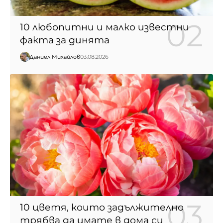
10 любопитни и малко известни
факта за динята
Даниел Михайлов
03.08.2026
10 цветя, които задължително
трябва да имате в дома си