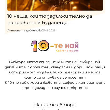
10 неща, които задължително да
направите в Будапеща
Антоанета Дойчинова
05.06.2026
Електронното списание © 10-те най събира най-
забавните, любопитни, скандални и дори шокиращи
истории – от музика и кино, през храни и места,
които си струва да се посетят.
© 10-те най е хора и животни, цифри и литературни
герои, догадки и научни открития.
Нашите автори