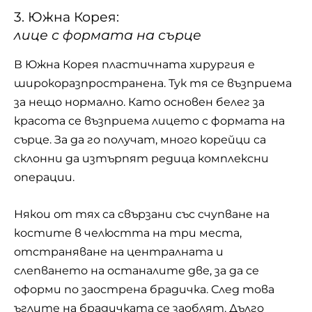
3. Южна Корея:
лице с формата на сърце
В Южна Корея пластичната хирургия е
широкоразпространена. Тук тя се възприема
за нещо нормално. Като основен белег за
красота се възприема лицето с формата на
сърце. За да го получат, много корейци са
склонни да изтърпят редица комплексни
операции.
Някои от тях са свързани със счупване на
костите в челюстта на три места,
отстраняване на централната и
слепването на останалите две, за да се
оформи по заострена брадичка. След това
ъглите на брадичката се заоблят. Дълго