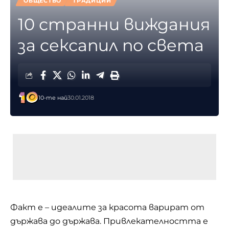
ОБЩЕСТВО
ТРАДИЦИИ
10 странни виждания
за сексапил по света
10-те най
30.01.2018
Факт е – идеалите за красота варират от
държава до държава. Привлекателността е