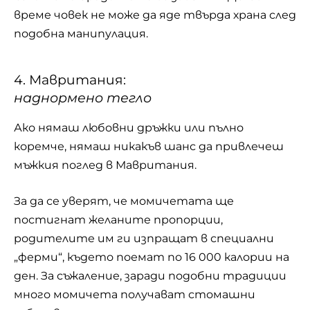
време човек не може да яде твърда храна след
подобна манипулация.
4. Мавритания:
наднормено тегло
Ако нямаш любовни дръжки или пълно
коремче, нямаш никакъв шанс да привлечеш
мъжкия поглед в Мавритания.
За да се уверят, че момичетата ще
постигнат желаните пропорции,
родителите им ги изпращат в специални
„ферми“, където поемат по 16 000 калории на
ден. За съжаление, заради подобни традиции
много момичета получават стомашни