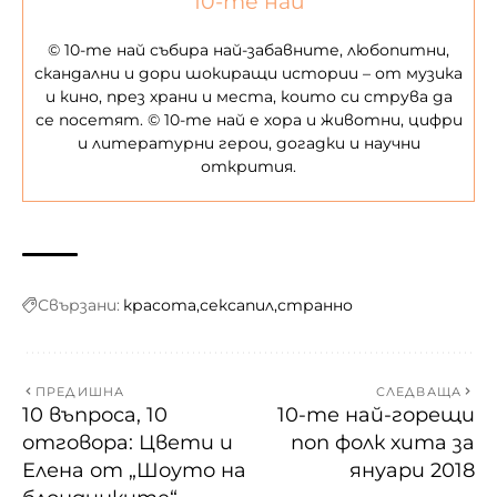
10-те най
© 10-те най събира най-забавните, любопитни,
скандални и дори шокиращи истории – от музика
и кино, през храни и места, които си струва да
се посетят. © 10-те най е хора и животни, цифри
и литературни герои, догадки и научни
открития.
Свързани:
красота
сексапил
странно
ПРЕДИШНА
СЛЕДВАЩА
10 въпроса, 10
10-те най-горещи
отговора: Цвети и
поп фолк хита за
Елена от „Шоуто на
януари 2018