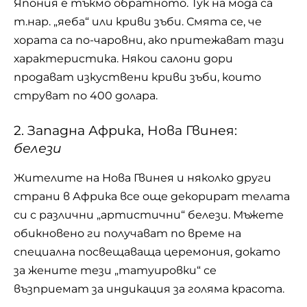
Япония е тъкмо обратното. Тук на мода са
т.нар. „яеба“ или криви зъби. Смята се, че
хората са по-чаровни, ако притежават тази
характеристика. Някои салони дори
продават изкуствени криви зъби, които
струват по 400 долара.
2. Западна Африка, Нова Гвинея:
белези
Жителите на Нова Гвинея и няколко други
страни в Африка все още декорират телата
си с различни „артистични“ белези. Мъжете
обикновено ги получават по време на
специална посвещаваща церемония, докато
за жените тези „татуировки“ се
възприемат за индикация за голяма красота.