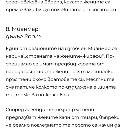
средновековна Европа, когато жените са
премахвали близо половината от косата си.
8. Мианмар:
дълъг врат
Един от регионите на източен Мианмар се
нарича „страната на жените-жирафи“. По-
специално се имат предвид хората от
народа каян, чийто жени носят месингови
пръстени около вратовете си. Местните
смятат, че колкото по-издължена е шията
ти, толкова по-красив си.
Според легендите тези пръстени
предпазват жените каян от тигри, въпреки
че реално погледнато те просто са начин да