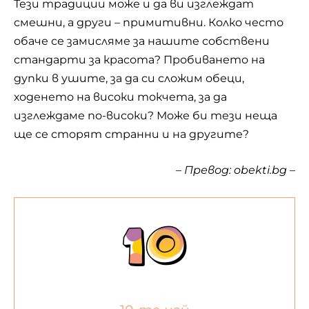
Тези традиции може и да ви изглеждат
смешни, а други – примитивни. Колко често
обаче се замисляме за нашите собствени
стандарти за красота? Пробиването на
дупки в ушите, за да си сложим обеци,
ходенето на високи токчета, за да
изглеждаме по-високи? Може би тези неща
ще се сторят странни и на другите?
– Превод:
obekti.bg
–