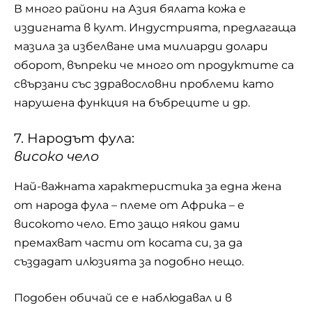
В много райони на Азия бялата кожа е
издигната в култ. Индустрията, предлагаща
мазила за избелване има милиарди долари
оборот, въпреки че много от продуктите са
свързани със здравословни проблеми като
нарушена функция на бъбреците и др.
7. Народът фула:
високо чело
Най-важната характеристика за една жена
от народа фула – племе от Африка – е
високото чело. Ето защо някои дами
премахват части от косата си, за да
създадат илюзията за подобно нещо.
Подобен обичай се е наблюдавал и в