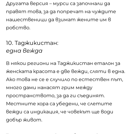
Другата версия – мурси са започнали да
правят това, за да попречат на чуждите
нашественици да взимат жените им в
робство.
10. Таджикистан:
една вежда
В някои региони на Таджикистан еталон за
женската красота е две вежди, сляти в една.
Ако това не се е случило по естествен път,
много дами нанасят грим между
пространството, за да ги съединят.
Местните хора са убедени, че слетите
вежди са индикация, че човекът ще води
добър живот.