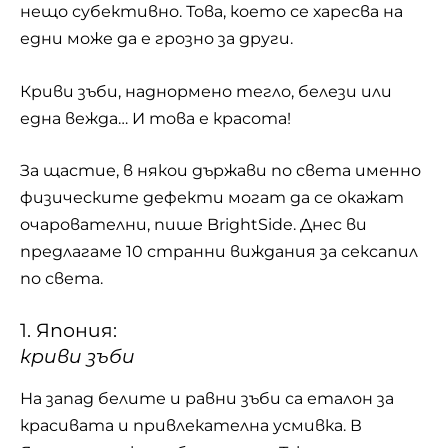
нещо субективно. Това, което се харесва на
едни може да е грозно за други.
Криви зъби, наднормено тегло, белези или
една вежда… И това е красота!
За щастие, в някои държави по света именно
физическите дефекти могат да се окажат
очарователни, пише BrightSide. Днес ви
предлагаме 10 странни виждания за сексапил
по света.
1. Япония:
криви зъби
На запад белите и равни зъби са еталон за
красивата и привлекателна усмивка. В