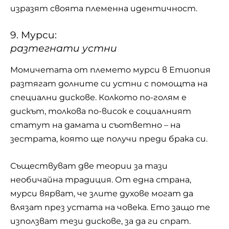
изразят своята племенна идентичност.
9. Мурси:
разтегнати устни
Момичетата от племето мурси в Етиопия
разтягат долните си устни с помощта на
специални дискове. Колкото по-голям е
дискът, толкова по-висок е социалният
статут на дамата и съответно – на
зестрата, която ще получи преди брака си.
Съществуват две теории за тази
необичайна традиция. От една страна,
мурси вярват, че злите духове могат да
влязат през устата на човека. Ето защо те
използват тези дискове, за да ги спрат.