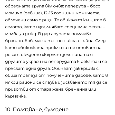
обредната група включва: пеперуда – босо
момиче (девица), 12-13 годишни момичета,
облечени само с ризи. Те обикалят къщите в
селото, като изпълняват специална песен –
молба за дъжд. В дар групата получава
брашно, боб, мас и т.н, но никога – яйца. След
като обиколката приключи те отиват на
реката, където хвърлят зеленината и
другите украси на пеперудата в реката и се
пръскат една друга. Обичаят завършва с
обща трапеза от получените дарове, като в
някои райони се спазва изискването тя да се
приготви от стара жена, бременна или
кърмачка.
10. Полязване, булезене