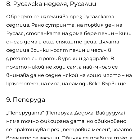
8. Русалска неделя, Русалии
Обредът се изпълнява през Русалската
седмица. Рано сутринта, на първия ден на
Русаля, стопанката на дома бере пелин – кичи
с него дома и още спящите деца. Цялата
седмица всички носят пелин и чесън в
дрехите си против уроки и за здраве. В
полето никой не ходи сам, а най-много се
внимава да не седне някой на лошо място – на
кръстопът, на слог, на самодивско вървище.
9. Пеперуда
„Пеперудата“ (Пеперуга, Додола, Вайдудула)
няма точно фиксирана дата, но обикновено
се практикува през „петровия месец“, когато
времето се засуши. Обичая се прави за дъжд, а