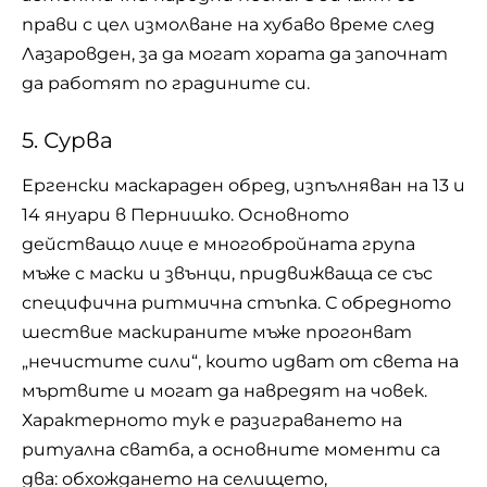
прави с цел измолване на хубаво време след
Лазаровден, за да могат хората да започнат
да работят по градините си.
5. Сурва
Ергенски маскараден обред, изпълняван на 13 и
14 януари в Пернишко. Основното
действащо лице е многобройната група
мъже с маски и звънци, придвижваща се със
специфична ритмична стъпка. С обредното
шествие маскираните мъже прогонват
„нечистите сили“, които идват от света на
мъртвите и могат да навредят на човек.
Характерното тук е разиграването на
ритуална сватба, а основните моменти са
два: обхождането на селището,