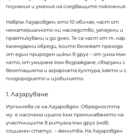
познания и умения на следващите поколения.
Навръх
Лазаровден
, ето 10 обичая, част от
нематериалното ни наследство, запазени и
практикувани и до днес. Те са част от т. нар.
календарни обреди, които бележат прехода
от един природен цикъл в друг – от зима към
лято, от умиране към възраждане, свързани с
вегетацията и аграрната култура, както и с
плодородието и изобилието.
1. Лазаруване
Изпълнява се на Лазаровден. Обредността
му е насочена изцяло към преминаването на
участниците в ритуала към друг (нов)
социален статус – женитба. На Лазаровден