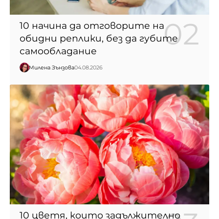
10 начина да отговорите на
обидни реплики, без да губите
самообладание
Милена Зънзова
04.08.2026
10 цветя, които задължително