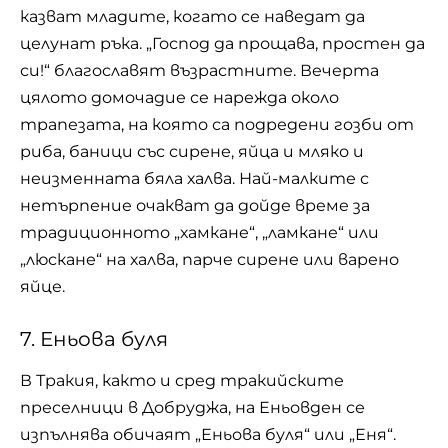
казват младите, когато се наведат да
целунат ръка. „Господ да прощава, простен да
си!“ благославят възрастните. Вечерта
цялото домочадие се нарежда около
трапезата, на която са подредени гозби от
риба, баници със сирене, яйца и мляко и
неизменната бяла халва. Най-малките с
нетърпение очакват да дойде време за
традиционното „хамкане“, „ламкане“ или
„люскане“ на халва, парче сирене или варено
яйце.
7. Еньова буля
В Тракия, както и сред тракийските
преселници в Добруджа, на Еньовден се
изпълнява обичаят „Еньова буля“ или „Еня“.