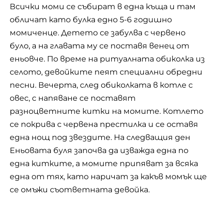
Всички моми се събират в една къща и там
обличат като булка едно 5-6 годишно
момиченце. Детето се забулва с червено
було, а на главата му се поставя венец от
еньовче. По време на ритуалната обиколка из
селото, девойките пеят специални обредни
песни. Вечерта, след обиколката в котле с
овес, с напяване се поставят
разноцветните китки на момите. Котлето
се покрива с червена престилка и се оставя
една нощ под звездите. На следващия ден
Еньовата буля започва да изважда една по
една китките, а момите припяват за всяка
една от тях, като наричат за какъв момък ще
се омъжи съответната девойка.