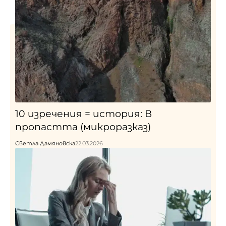
10 изречения = история: В
пропастта (микроразказ)
Светла Дамяновска
22.03.2026