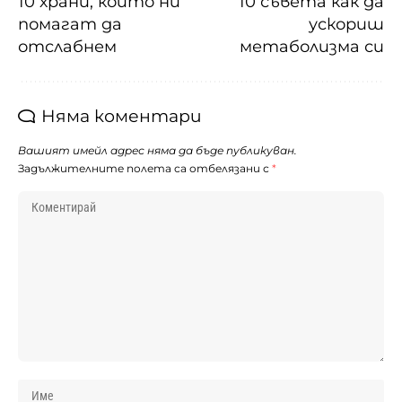
10 храни, които ни
10 съвета как да
помагат да
ускориш
отслабнем
метаболизма си
Няма коментари
Вашият имейл адрес няма да бъде публикуван.
Задължителните полета са отбелязани с
*