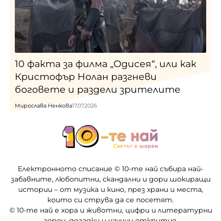
10 факта за филма „Одисея“, или как
Кристофър Нолан разгневи
боговете и раздели зрителите
Мирослава Ненкова
17.07.2026
Електронното списание © 10-те най събира най-
забавните, любопитни, скандални и дори шокиращи
истории – от музика и кино, през храни и места,
които си струва да се посетят.
© 10-те най е хора и животни, цифри и литературни
герои, догадки и научни открития.