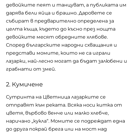
девойките пеят и танцуват, а публиката им
дарява бели яйца и брашно. Даровете се
събират в предварително определена за
целта къща, където до късно през нощта
девойките месят обредните хлябове.
Според българските народни схващания и
представи момите, които не са играли
лазарки, най-лесно могат да бъдат залюбени и
грабнати от змей.
2. Кумичене
Сутринта на Цветница лазарките се
отправят към реката. Всяка носи китка от
цветя, върбово венче или малко хлебче,
наричано „кукла“. Момите се подреждат една
до друга покрай брега или на мост над