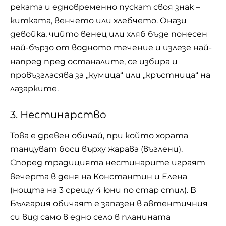
реката и едновременно пускат своя знак –
китката, венчето или хлебчето. Онази
девойка, чийто венец или хляб бъде понесен
най-бързо от водното течение и излезе най-
напред пред останалите, се избира и
провъзгласява за „кумица“ или „кръстница“ на
лазарките.
3. Нестинарство
Това е древен обичай, при който хората
танцуват боси върху жарава (въглени).
Според традицията нестинарите играят
вечерта в деня на Константин и Елена
(нощта на 3 срещу 4 юни по стар стил). В
България обичаят е запазен в автентичния
си вид само в едно село в планината