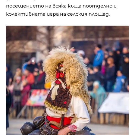
посещението на всяка къща поотделно и
колективната игра на селския площад.