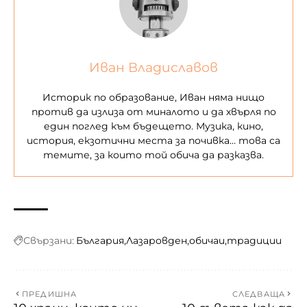
Иван Владиславов
Историк по образование, Иван няма нищо
против да излиза от миналото и да хвърля по
един поглед към бъдещето. Музика, кино,
история, екзотични места за почивка… това са
темите, за които той обича да разказва.
Свързани:
България
Лазаровден
обичаи
традиции
ПРЕДИШНА
СЛЕДВАЩА