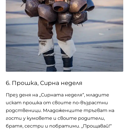
6. Прошка, Сирна неделя
През деня на „Сирната неделя“, младите
искат прошка от своите по-възрастни
родственици. Младоженците тръгват на
гости у кумовете и своите родители,
братя, сестри и побратими. „Прощавай!“