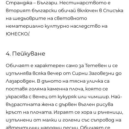
Странджа – Българи. Нестинарството е
вторият български обичай включен в Списъка
на шедьоврите на световното
нематериално културно наследство на
ЮНЕСКО/.
4. Пейкуване
Обичаят е характерен само за Тетевен и се
изпълнява всяка вечер от Сирни Заговезни до
Лазаровден. В дъното на тясна уличка са
поставя голяма каменна плоча, която се
украсява с венец от кукуряк или чимшир. Най-
възрастната жена с дървен въглен рисува
кръст на плочата. Играят се хора и ръченици,
изпълнени от малки и големи със съпровод на
автентични народни песни. Обичаят се