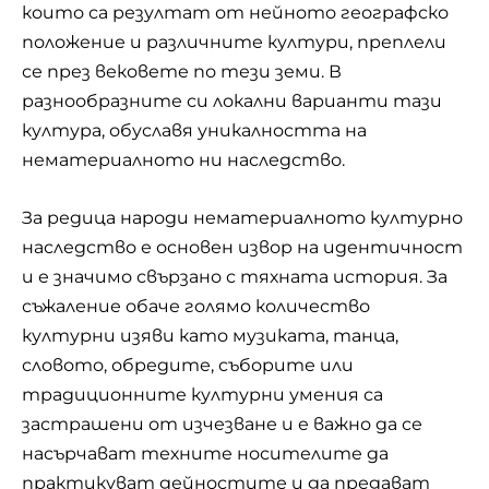
които са резултат от нейното географско
положение и различните култури, преплели
се през вековете по тези земи. В
разнообразните си локални варианти тази
култура, обуславя уникалността на
нематериалното ни наследство.
За редица народи нематериалното културно
наследство е основен извор на идентичност
и е значимо свързано с тяхната история. За
съжаление обаче голямо количество
културни изяви като музиката, танца,
словото, обредите, съборите или
традиционните културни умения са
застрашени от изчезване и е важно да се
насърчават техните носителите да
практикуват дейностите и да предават