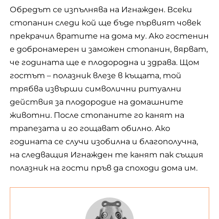
Обредът се изпълнява на Игнажден. Всеки
стопанин следи кой ще бъде първият човек
прекрачил вратите на дома му. Ако гостенин
е добронамерен и заможен стопанин, вярват,
че годината ще е плодородна и здрава. Щом
гостът – полазник влезе в къщата, той
трябва извърши символични ритуални
действия за плодородие на домашните
животни. После стопаните го канят на
трапезата и го гощават обилно. Ако
годината се случи изобилна и благополучна,
на следващия Игнажден те канят пак същия
полазник на гости пръв да споходи дома им.