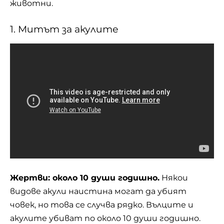
животни.
1. Митът за акулите
Жертви: около 10 души годишно.
Някои
видове акули наистина могат да убият
човек, но това се случва рядко. Вълците и
акулите убиват по около 10 души годишно.