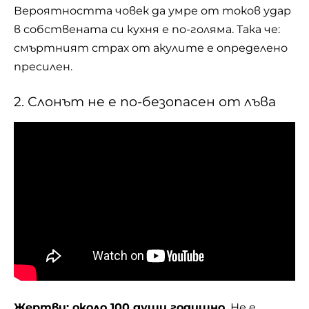
Вероятността човек да умре от токов удар
в собствената си кухня е по-голяма. Така че:
смъртният страх от акулите е определено
пресилен.
2. Слонът не е по-безопасен от лъва
Жертви: около 100 души годишно.
Не е