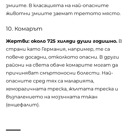
змиите. В класацията на най-опасните
животни змиите заемат третото място.
10. Комарът
Жертви: около 725 хиляди души годишно.
В
страни като Германия, например, те са
повече досадни, отколкото опасни. В други
райони на света обаче
комарите
могат да
причиняват смъртоносни болести. Най-
опасните сред тях са маларията,
хеморагичната треска, жълтата треска и
възпалението на мозъчната тъкан
(енцефалит).