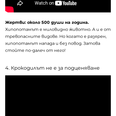
Жертви: около 500 души на година.
Хипопотамът е миловидно животно. А и е от
тревопасните видове. Но когато е разярен,
хипопотамът напада и без повод. Затова
стойте по-далеч от него!
4. Крокодилът не е за подценяване