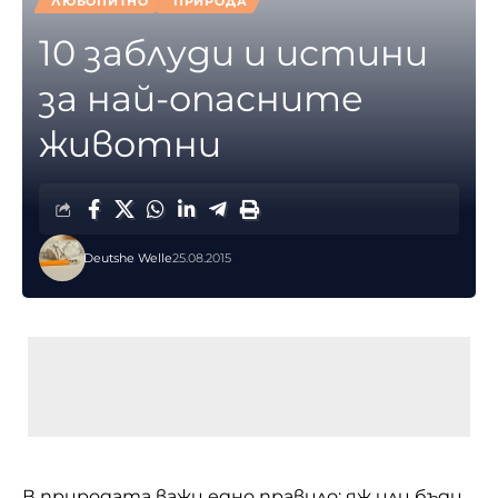
ЛЮБОПИТНО
ПРИРОДА
10 заблуди и истини
за най-опасните
животни
Deutshe Welle
25.08.2015
В природата важи едно правило: яж или бъди