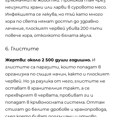
гръбначните животни. Прониква там чрез
неизмити храни или ларви в суровото месо.
Инфекцията се лекува, но тъй като много
хора по света нямат достъп до здравно
лечение, плоският червей убива 200 пъти
повече хора, отколкото бялата акула.
6. Глистите
Жертви: около 2 500 души годишно.
И
глистите са паразити, които попадат в
организма по същия начин, както и плоският
червей. Но за разлика от него, глистите не
остават в хранителния тракт, а се
прехвърлят в червата, пробиват ги и
попадат в кръвоносната система. Оттам
стигат до белите дробове и хранопровода,
след което биват поглъщани и отново