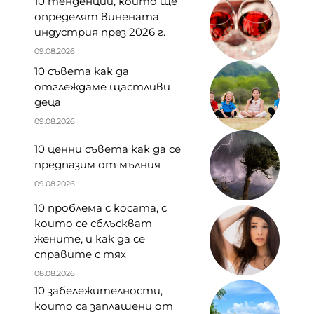
10 тенденции, които ще
определят винената
индустрия през 2026 г.
09.08.2026
10 съвета как да
отглеждаме щастливи
деца
09.08.2026
10 ценни съвета как да се
предпазим от мълния
09.08.2026
10 проблема с косата, с
които се сблъскват
жените, и как да се
справите с тях
08.08.2026
10 забележителности,
които са заплашени от