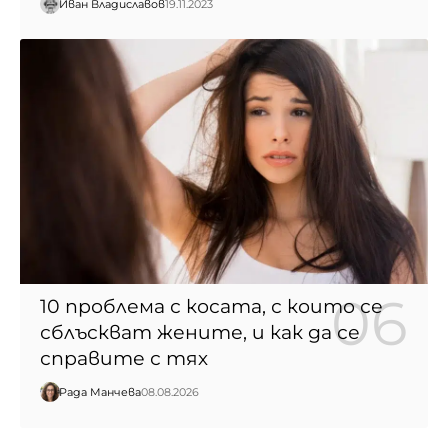
Иван Владиславов
19.11.2023
10 проблема с косата, с които се
сблъскват жените, и как да се
справите с тях
Рада Манчева
08.08.2026