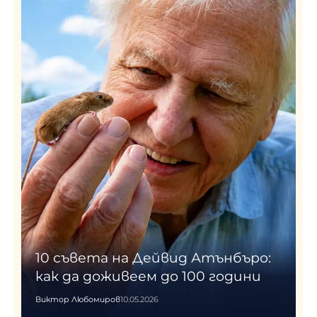
10 съвета на Дейвид Атънбъро:
как да доживеем до 100 години
Виктор Любомиров
10.05.2026