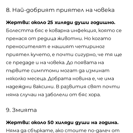
8. Най-добрият приятел на човека
Жертви: около 25 хиляди души годишно.
Болестта бяс е коварна инфекция, която се
пренася от редица животни. Но когато
преносителят е нашият четириног
приятел кучето, е почти сигурно, че тя ще
се предаде и на човека. До появата на
първите симптоми могат да изминат
няколко месеца. Добрата новина е, че има
надеждни ваксини. В развития свят почти
няма случаи на заболели от бяс хора.
9. Змията
Жертви: около 50 хиляди души на година.
Няма да сбъркате, ако стоите по-далеч от