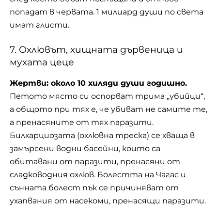
попадат в червата. 1 милиард души по света
имат глисти.
7. Охлювът, хищната дървеница и
мухата цеце
Жертви: около 10 хиляди души годишно.
Петото място си оспорват трима „убийци“,
а общото при тях е, че убиват не самите те,
а пренасяните от тях паразити.
Билхарциозата (охлювна треска) се хваща в
замърсени водни басейни, които са
обитавани от паразити, пренасяни от
сладководния
охлюв
. Болестта на Чагас и
сънната болест пък се причиняват от
ухапвания от насекоми, пренасящи паразити.