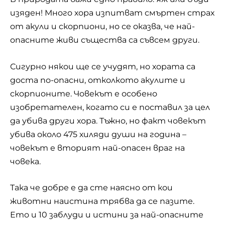
изяден! Много хора изпитват смъртен страх
от акули и скорпиони, но се оказва, че най-
опасните живи същества са съвсем други.
Сигурно някои ще се учудят, но хората са
доста по-опасни, отколкото акулите и
скорпионите. Човекът е особено
изобретателен, когато си е поставил за цел
да убива други хора. Тъжно, но факт човекът
убива около 475 хиляди души на година –
човекът е вторият най-опасен враг на
човека.
Така че добре е да сте наясно от кои
животни наистина трябва да се пазите.
Ето и 10 заблуди и истини за най-опасните