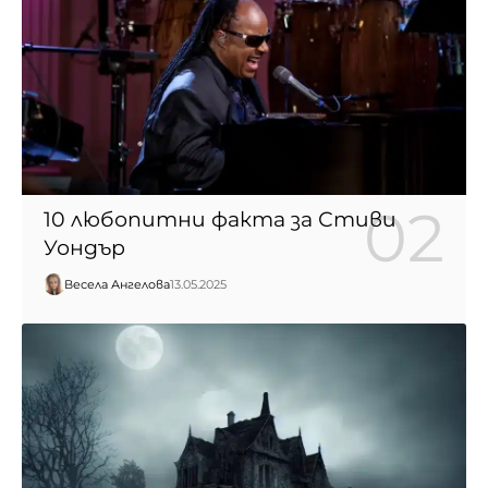
10 любопитни факта за Стиви
Уондър
Весела Ангелова
13.05.2025