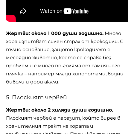
Жертви: около 1 000 души годишно.
Много
хора изпитват силен страх от крокодили. С
пълно основание, защото крокодилът е
месоядно животно, което се справя без
проблем и с много по-голяма от самия него
плячка – например млади хипопотами, водни
биволи и дори акули.
5. Плоският червей
Жертви: около 2 хиляди души годишно.
Плоският червей е паразит, който вирее в
хранителния тракт на хората и