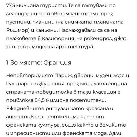
77,5 милиона туристи. Те са пътували по
легендарните й автомагистрали, през
пустини, планини (на снимката: планината
Ръшмор) и каньони. Наслаждавали са се на
плажовете в Калифорния, на рокендрол, джаз,
хип-хоп и модерна архитектура.
1-во място: Франция
Неповторимият Париж, дворци, музеи, лозя и
кулинарни изкушения: през миналата година
страната-победителка в тази класация е
привлякла 84,5 милиона посетители.
Ежедневните ритуали като кроасана и
аперитива са неотменима част от
френската култура, също както и великите
импресионисти или френската мода. Дали