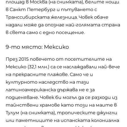
площад в Москва (на снимката), белите нощи
в Санкт Петербург и пътуването с
Транссибирската железница. Човек обаче
надали може да опознае най-голямата страна
в света само с едно посещение.
9-то място: Мексико
През 2015 повечето от посетителите на
Мексико (32,1 млн.) са се наслаждавали най-вече
на прекрасните плажове. Само че и
културното наследство на тази
латиноамериканска държава не е за
подценяване. Човек би могъл да се разходи из
тайнствени храмове като този на маите в
Тулум (на снимката), тропическите джунгли
или паметниците на испанската колониална