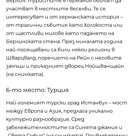
Берлин: туристите в Германия обичат да
участват в местните веселби. Те се
интересуват и от германската история –
от трагични събития като Холокоста или
от щастливи мигове като падането на
Берлинската стена. През миналата година
най-посещавани са били някои региони в
Шварцвалд, поречието на Рейн с неговите
замъци и приказният дворец Нойшванщайн
(на снимката).
6-то място: Турция
Най-големият турски град Истанбул – мост
между Европа и Азия, предлага уникално
културно разнообразие. Сред
забележителностите са Синята джамия и
„Света София“ (на снимката). Привлекателни