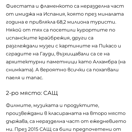
Фиестата и фламенкото са неразделна част
от имиджа на Испания, която през миналата
година е привлякла 68,2 милиона туристи.
Някой от тях са посетили курортите по
испанските крайбрежия, други са
разглеждали музеи с картините на Пикасо и
сградите на Гауди, възхищавали са се на
архитектурни паметници като Алхамбра (на
снимката). А вероятно всички са похапвали
паеля
и тапас.
2-ро място: САЩ
Филмите, музиката и продуктите,
произвеждани в класираната на второ място
държава, са неразделна част от ежедневието
ни. През 2015 САЩ са били предпочетени от