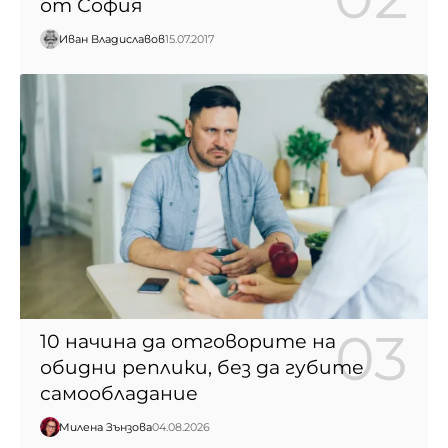
от София
Иван Владиславов
15.07.2017
10 начина да отговорите на
обидни реплики, без да губите
самообладание
Милена Зънзова
04.08.2026