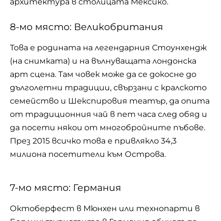
архитектура в столицата Мексико.
8-мо място: Великобритания
Това е родината на легендарния Стоунхендж
(на снимката) и на вълнуващата лондонска
арт сцена. Там човек може да се докосне до
дълголетни традиции, свързани с кралското
семейство и Шекспировия театър, да опита
от традиционния чай в пет часа след обяд и
да посети някои от многобройните пъбове.
През 2015 всичко това е привлякло 34,3
милиона посетители към Острова.
7-мо място: Германия
Октоберфест в Мюнхен или технопарти в