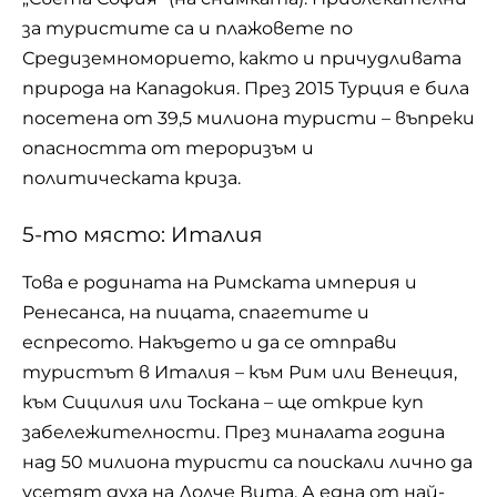
за туристите са и плажовете по
Средиземноморието, както и причудливата
природа на Кападокия. През 2015 Турция е била
посетена от 39,5 милиона туристи – въпреки
опасността от тероризъм и
политическата криза.
5-то място: Италия
Това е родината на Римската империя и
Ренесанса, на пицата, спагетите и
еспресото. Накъдето и да се отправи
туристът в Италия – към Рим или Венеция,
към Сицилия или Тоскана – ще открие куп
забележителности. През миналата година
над 50 милиона туристи са поискали лично да
усетят духа на Долче Вита. А една от най-