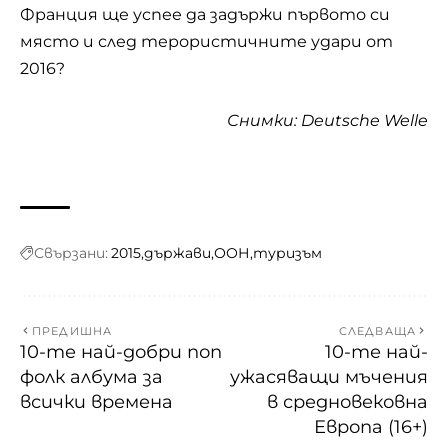
Франция ще успее да задържи първото си
място и след терористичните удари от
2016?
Снимки: Deutsche Welle
Свързани:
2015
държави
ООН
туризъм
ПРЕДИШНА
СЛЕДВАЩА
10-те най-добри поп
10-те най-
фолк албума за
ужасяващи мъчения
всички времена
в средновековна
Европа (16+)