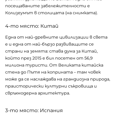
посещаваните забележителности е
Колизеумът в столицата (на снимката).
4-то място: Китай
Една от най-древните цивилизации в света
е и една от най-бързо развиващите се
страни на земята: става дума за Китай,
който през 2015 е бил посетен от 56,9
милиона туристи. От Великата китайска
стена до Пътя на коприната – там човек
може да се наслаждава на грандиозна природа,
праисторически културни съкровища и
свръхмодерна архитектура.
3-то място: Испания