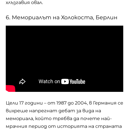
хлъзгавия овал.
6. Мемориалът на Холокоста, Берлин
Цели 17 години – от 1987 до 2004, в Германия се
вихреше напрегнат дебат за вида на
мемориала, който трябва да почете най-
мрачния период от историята на страната