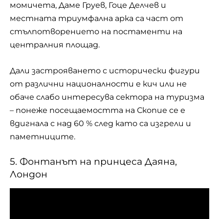
момичета, Даме Груев, Гоце Делчев и
местната триумфална арка са част от
стълпотворението на постаменти на
централния площад.
Дали застрояването с исторически фигури
от различни националности е кич или не
обаче слабо интересува сектора на туризма
– понеже посещаемостта на Скопие се е
вдигнала с над 60 % след като са изгрели и
паметниците.
5. Фонтанът на принцеса Даяна,
Лондон