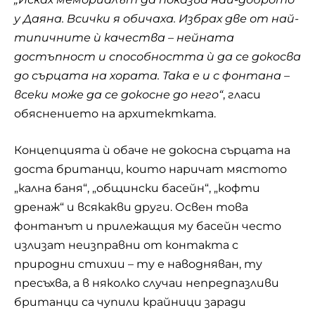
у Даяна. Всички я обичаха. Избрах две от най-
типичните ѝ качества – нейната
достъпност и способността ѝ да се докосва
до сърцата на хората. Така е и с фонтана –
всеки може да се докосне до него“
, гласи
обяснението на архитектката.
Концепцията ѝ обаче не докосна сърцата на
доста британци, които наричат мястото
„кална баня“, „общински басейн“, „кофти
дренаж“ и всякакви други. Освен това
фонтанът и прилежащия му басейн често
излизат неизправни от контакта с
природни стихии – ту е наводняван, ту
пресъхва, а в няколко случаи непредпазливи
британци са чупили крайници заради