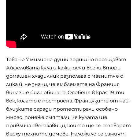
Това че 7 милиона души годишно посещават
Айфеловата кула и кажи-речи всеки втори
домашен хладилник разполага с магнитче с
лика ѝ, не значи, че емблемата на Франция
винаги е била обичана. Особено в края 19-ти
век, когато е построена. Французите от най-
близките сгради протестирали особено
много, понеже смятали, че кулата ще
привлича светкавици, които ще се стоварят
върху техните домове. Наложило се самият