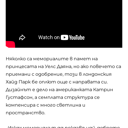
Няколко са мемориалите в памет на
принцесата на Уелс Даяна, но ако повечето са
приемани с одобрение, този в лондонския
Хайд Парк бе оплют още с направата си.
Дизайнът е дело на американката Катрин
Густафсон, а семплата структура се
компенсира с много светлина и
пространство.
„Исках мемориалът да показва най-доброто