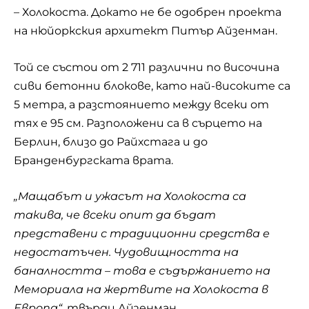
– Холокоста. Докато не бе одобрен проекта
на нюйоркския архитект Питър Айзенман.
Той се състои от 2 711 различни по височина
сиви бетонни блокове, като най-високите са
5 метра, а разстоянието между всеки от
тях е 95 см. Разположени са в сърцето на
Берлин, близо до Райхстага и до
Бранденбургската врата.
„Мащабът и ужасът на Холокоста са
такива, че всеки опит да бъдат
представени с традиционни средства е
недостатъчен. Чудовищността на
баналността – това е съдържанието на
Мемориала на жертвите на Холокоста в
Европа“
, твърди Айзенман.