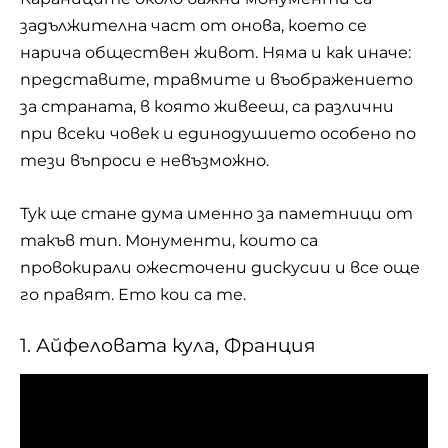
задължителна част от онова, което се
нарича обществен живот. Няма и как иначе:
представите, травмите и въображението
за страната, в която живееш, са различни
при всеки човек и единодушието особено по
тези въпроси е невъзможно.
Тук ще стане дума именно за паметници от
такъв тип. Монументи, които са
провокирали ожесточени дискусии и все още
го правят. Ето кои са те.
1. Айфеловата кула, Франция