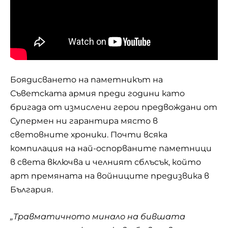
Боядисването на паметникът на
Съветската армия преди години като
бригада от измислени герои предвождани от
Супермен ни гарантира място в
световните хроники. Почти всяка
компилация на най-оспорваните паметници
в света включва и челният сблъсък, който
арт премяната на войниците предизвика в
България.
„Травматичното минало на бившата