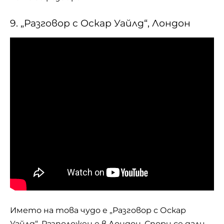
9. „Разговор с Оскар Уайлд“, Лондон
Името на това чудо е „Разговор с Оскар
Уайлд“. Разположен е в Лондон. Спори се дали