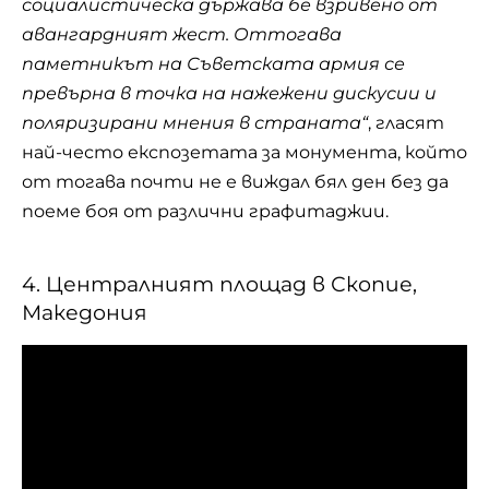
социалистическа държава бе взривено от
авангардният жест. Оттогава
паметникът на Съветската армия се
превърна в точка на нажежени дискусии и
поляризирани мнения в страната“
, гласят
най-често експозетата за монумента, който
от тогава почти не е виждал бял ден без да
поеме боя от различни графитаджии.
4. Централният площад в Скопие,
Македония