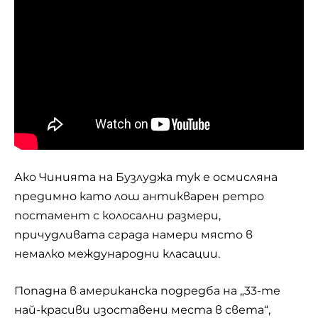
Ако Чинията на Бузлуджа тук е осмисляна
предимно като лош антикварен ретро
постамент с колосални размери,
причудливата сграда намери място в
немалко международни класации.
Попадна в американска подредба на „33-те
най-красиви изоставени места в света“,