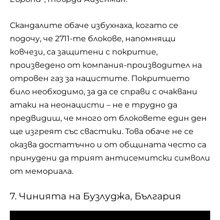
Скандалите обаче избухнаха, когато се
подочу, че 2711-те блокове, напомнящи
ковчези, са защитени с покритие,
произведено от компания-производител на
отровен газ за нацистите. Покритието
било необходимо, за да се справи с очаквани
атаки на неонацисти – не е трудно да
предвидиш, че много от блоковете един ден
ще изгреят със свастики. Това обаче не се
оказва достатъчно и от общината често са
принудени да трият антисемитски символи
от мемориала.
7. Чинията на Бузлуджа, България