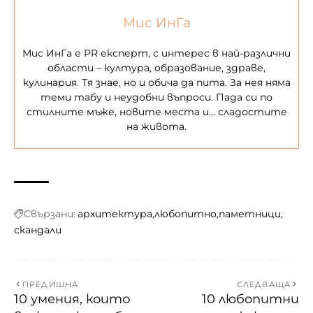
Мис ИнГа
Мис ИнГа е PR експерт, с интерес в най-различни
области – култура, образование, здраве,
кулинария. Тя знае, но и обича да пита. За нея няма
теми табу и неудобни въпроси. Пада си по
стилните мъже, новите места и… сладостите
на живота.
Свързани:
архитектура
любопитно
паметници
скандали
ПРЕДИШНА
СЛЕДВАЩА
10 умения, които
10 любопитни