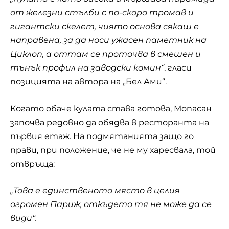
от железни стълби с по-скоро тромав и
гигантски скелет, чиято основа сякаш е
направена, за да носи ужасен паметник на
Циклоп, а оттам се проточва в смешен и
тънък профил на заводски комин“
, гласи
позицията на автора на „Бел Ами“.
Когато обаче кулата става готова, Мопасан
започва редовно да обядва в ресторанта на
първия етаж. На подмятанията защо го
прави, при положение, че не му харесвала, той
отвръща:
„Това е единственото място в целия
огромен Париж, откъдето тя не може да се
види“.