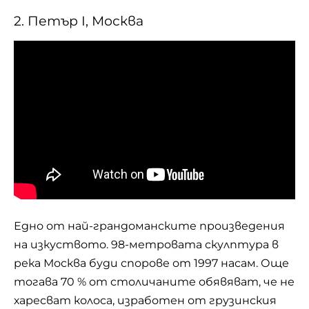
2. Петър I, Москва
Едно от най-грандоманските произведения
на изкуството. 98-метровата скулптура в
река Москва буди спорове от 1997 насам. Още
тогава 70 % от столичаните обявяват, че не
харесват колоса, изработен от грузинския