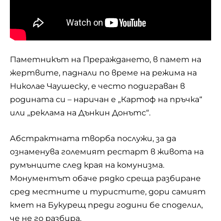
Паметникът на Прераждането, в памет на
жертвите, паднали по време на режима на
Николае Чаушеску, е често подиграван в
родината си – наричан е „Картоф на пръчка“
или „реклама на Дънкин Донътс“.
Абстрактната творба послужи, за да
ознаменува големият рестарт в живота на
румънците след края на комунизма.
Монументът обаче рядко среща разбиране
сред местните и туристите, дори самият
кмет на Букурещ преди години бе споделил,
че не го разбира.