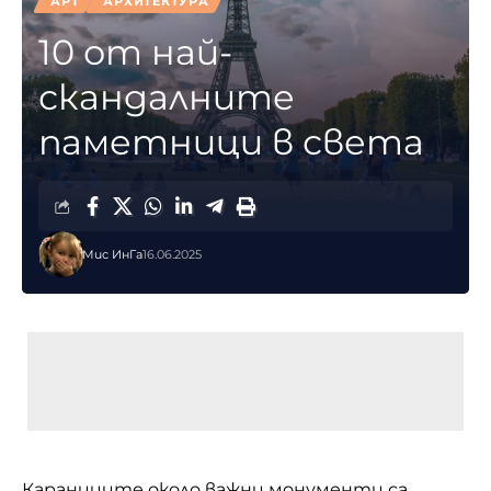
АРТ
АРХИТЕКТУРА
10 от най-
скандалните
паметници в света
Мис ИнГа
16.06.2025
Караниците около важни монументи са