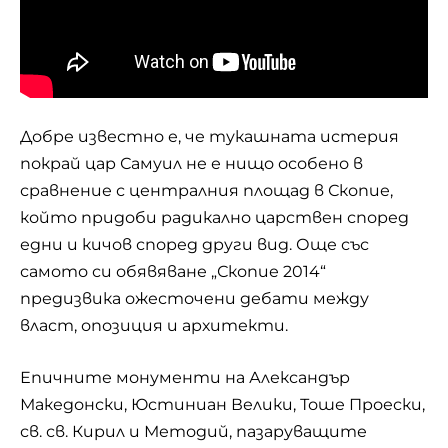
Добре известно е, че тукашната истерия
покрай цар Самуил не е нищо особено в
сравнение с централния площад в Скопие,
който придоби радикално царствен според
едни и кичов според други вид. Още със
самото си обявяване „Скопие 2014“
предизвика ожесточени дебати между
власт, опозиция и архитекти.
Епичните монументи на Александър
Македонски, Юстиниан Велики, Тоше Проески,
св. св. Кирил и Методий, пазаруващите