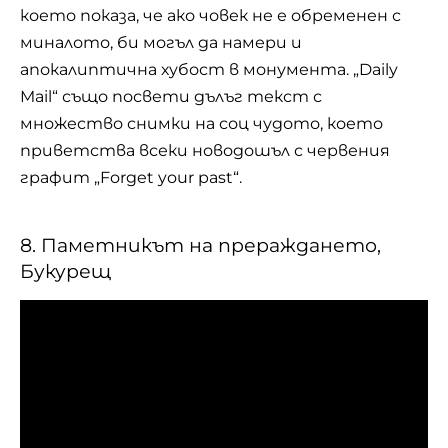
което показа, че ако човек не е обременен с
миналото, би могъл да намери и
апокалиптична хубост в монумента. „Daily
Mail“ също посвети дълъг текст с
множество снимки на соц чудото, което
приветства всеки новодошъл с червения
графит „Forget your past“.
8. Паметникът на прераждането,
Букурещ