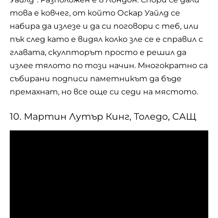
това е ковчег, от който Оскар Уайлд се
набира да излезе и да си поговори с теб, или
пък след като е видял колко зле се е справил с
главата, скулпторът просто е решил да
излее тялото по този начин. Многократно са
събирани подписи паметникът да бъде
премахнат, но все още си седи на мястото.
10. Мартин Лутър Кинг, Толедо, САЩ