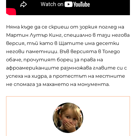
Няма къде да се скриеш от зоркия поглед на
Мартин Лутър Кинг, специално в тази негова
версия, тъй като в Щатите има десетки
негови паметници. Във версията в Толедо
обаче, прочутият борец за права на
афроамериканците размножава главите си с
успеха на хидра, а протестът на местните
не спомага за махането на монумента.