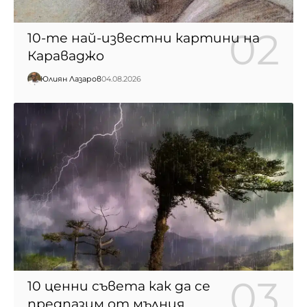
10-те най-известни картини на
Караваджо
Юлиян Лазаров
04.08.2026
10 ценни съвета как да се
предпазим от мълния