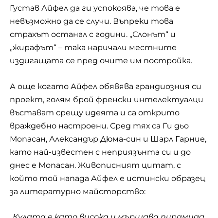
Густав Айфел да ги успокоява, че това е
невъзможно да се случи. Въпреки това
страхът останал с години. „Слонът“ и
„жирафът“ – така наричали местните
издигащата се пред очите им постройка.
А още когато Айфел обявява грандиозния си
проект, голям брой френски интелектуалци
въстават срещу идеята и са открито
враждебно настроени. Сред тях са Ги дьо
Мопасан, Александър Дюма-син и Шарл Гарние,
като най-известен с неприязънта си и до
днес е Мопасан. Живописният цитат, с
който той напада Айфел е истински образец
за литературно майсторство:
„Кулата е като висока и мършава пирамида