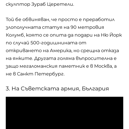
скулптор Зураб Церетели.
Той бе обвиняван, че просто е преработил
злополучната статуя на 90 метровия
Колумб, която се опита да подари на Ню Йорк
по случай 500-годишнината от
откриването на Америка, но срещна отказа
на янките. Другата голяма въпросителна е
защо мегаломанския паметник е в Москва, а
не в Санкт Петербург.
3. На Съветската армия, България