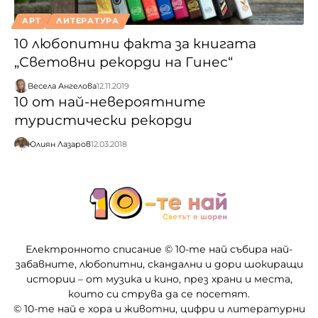
АРТ
ЛИТЕРАТУРА
10 любопитни факта за книгата
„Световни рекорди на Гинес“
Весела Ангелова
12.11.2019
10 от най-невероятните
туристически рекорди
Юлиян Лазаров
12.03.2018
Електронното списание © 10-те най събира най-
забавните, любопитни, скандални и дори шокиращи
истории – от музика и кино, през храни и места,
които си струва да се посетят.
© 10-те най е хора и животни, цифри и литературни