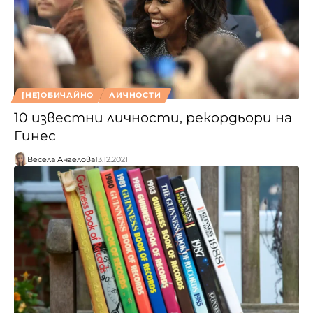
[НЕ]ОБИЧАЙНО
ЛИЧНОСТИ
10 известни личности, рекордьори на
Гинес
Весела Ангелова
13.12.2021