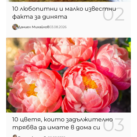
10 любопитни и малко известни
факта за динята
Даниел Михайлов
03.08.2026
10 цветя, които задължително
трябва да имате в дома си