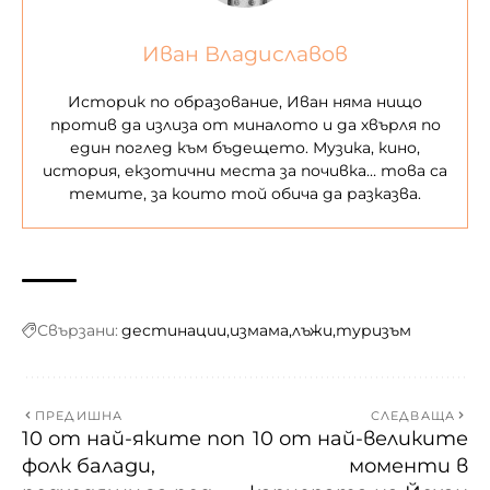
Иван Владиславов
Историк по образование, Иван няма нищо
против да излиза от миналото и да хвърля по
един поглед към бъдещето. Музика, кино,
история, екзотични места за почивка… това са
темите, за които той обича да разказва.
Свързани:
дестинации
измама
лъжи
туризъм
ПРЕДИШНА
СЛЕДВАЩА
10 от най-яките поп
10 от най-великите
фолк балади,
моменти в