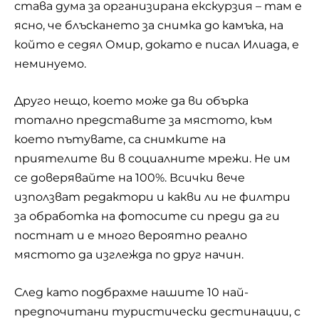
става дума за организирана екскурзия – там е
ясно, че блъскането за снимка до камъка, на
който е седял Омир, докато е писал Илиада, е
неминуемо.
Друго нещо, което може да ви обърка
тотално представите за мястото, към
което пътувате, са снимките на
приятелите ви в социалните мрежи. Не им
се доверявайте на 100%. Всички вече
използват редактори и какви ли не филтри
за обработка на фотосите си преди да ги
постнат и е много вероятно реално
мястото да изглежда по друг начин.
След като подбрахме нашите 10 най-
предпочитани туристически дестинации, с