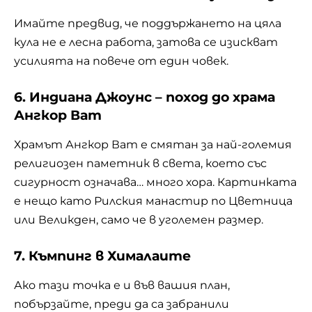
Имайте предвид, че поддържането на цяла
кула не е лесна работа, затова се изискват
усилията на повече от един човек.
6. Индиана Джоунс – поход до храма
Ангкор Ват
Храмът Ангкор Ват е смятан за най-големия
религиозен паметник в света, което със
сигурност означава… много хора. Картинката
е нещо като Рилския манастир по Цветница
или Великден, само че в уголемен размер.
7. Къмпинг в Хималаите
Ако тази точка е и във вашия план,
побързайте, преди да са забранили