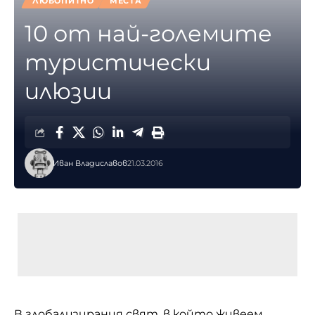
ЛЮБОПИТНО
МЕСТА
10 от най-големите
туристически
илюзии
Иван Владиславов
21.03.2016
В глобализирания свят, в който живеем,