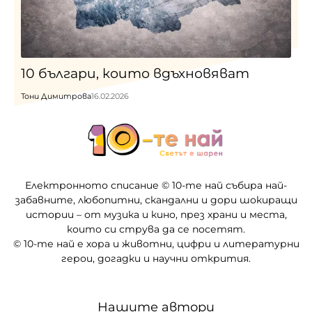
10 българи, които вдъхновяват
Тони Димитрова
16.02.2026
Електронното списание © 10-те най събира най-
забавните, любопитни, скандални и дори шокиращи
истории – от музика и кино, през храни и места,
които си струва да се посетят.
© 10-те най е хора и животни, цифри и литературни
герои, догадки и научни открития.
Нашите автори