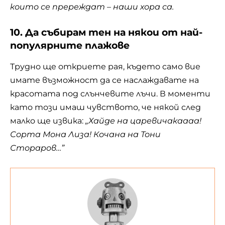
които се пререждат – наши хора са.
10. Да събирам тен на някои от най-
популярните плажове
Трудно ще откриете рая, където само вие
имате възможност да се наслаждавате на
красотата под слънчевите лъчи. В моменти
като този имаш чувството, че някой след
малко ще извика:
„Хайде на царевичакаааа!
Сорта Мона Лиза! Кочана на Тони
Стораров…”