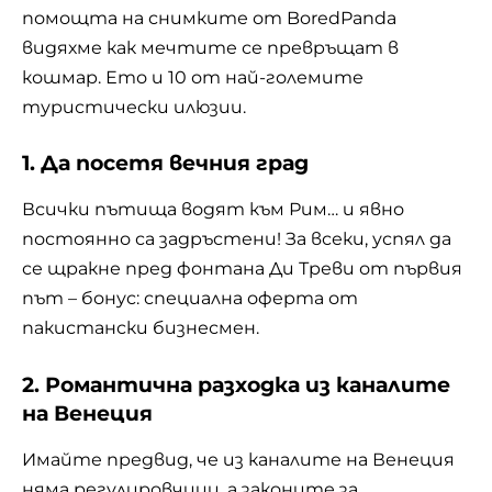
помощта на снимките от BoredPanda
видяхме как мечтите се превръщат в
кошмар. Ето и 10 от най-големите
туристически илюзии.
1. Да посетя вечния град
Всички пътища водят към Рим… и явно
постоянно са задръстени! За всеки, успял да
се щракне пред фонтана Ди Треви от първия
път – бонус: специална оферта от
пакистански бизнесмен.
2. Романтична разходка из каналите
на Венеция
Имайте предвид, че из каналите на Венеция
няма регулировчици, а законите за