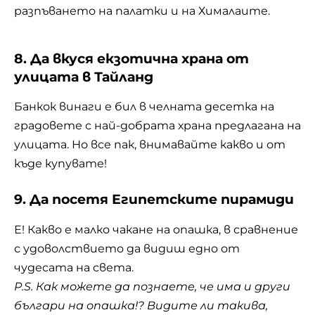
разпъването на палатки и на Хималаите.
8. Да вкуся екзотична храна от
улицата в Тайланд
Банкок винаги е бил в челната десетка на
градовете с най-добрата храна предлагана на
улицата. Но все пак, внимавайте какво и от
къде купувате!
9. Да посетя Египетските пирамиди
Е! Какво е малко чакане на опашка, в сравнение
с удоволствието да видиш едно от
чудесата на света.
P.S. Как можете да познаете, че има и други
българи на опашка!? Видите ли такива,