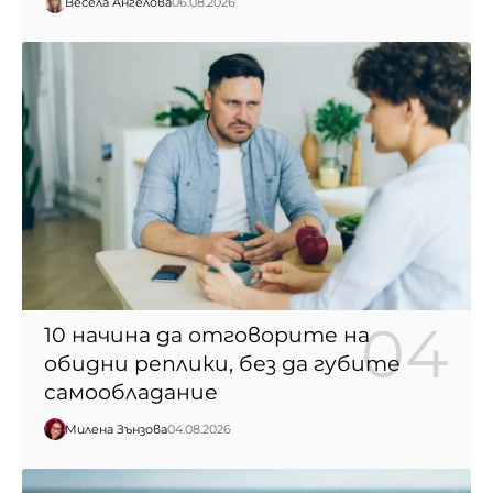
Весела Ангелова
06.08.2026
10 начина да отговорите на
обидни реплики, без да губите
самообладание
Милена Зънзова
04.08.2026