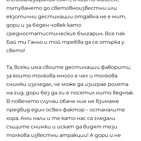
пътуването до световноизвестни или
екзотични дестинации отдавна не е мит,
дори и за беден човек като
средностатистическия българин. Все пак
Бай ти Ганьо и той трябва да се отърка у
свето!
Та, всеки има своите дестинации фаворити,
за които толкова много е чел и толкова
снимки изгледал, че може да изиграе ролята
на гид, дори без да ги е посетил нито веднъж.
В повечето случаи обаче ние не взимаме
предвид един освен фактор – останалите
хора. Ами нали и те като нас са гледали
същите снимки и искат да видят тези
толкова известни атракции! А дори и не