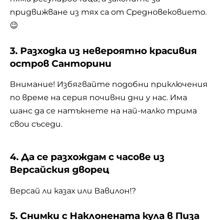
придвижване из тях са от Средновековието.
😉
3. Разходка из невероятно красивия
остров Санторини
Внимание! Избягвайте подобни приключения
по време на серия почивни дни у нас. Има
шанс да се натъкнете на най-малко трима
свои съседи.
4. Да се разхождам с часове из
Версайския дворец
Версай ли казах или Вавилон!?
5. Снимки с Наклонената кула в Пиза