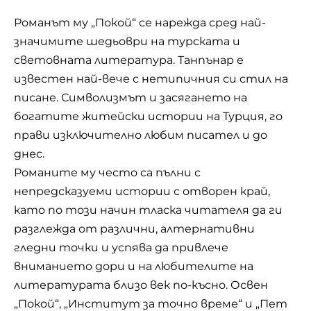
Романът му „Покой“ се нарежда сред най-
значимите шедьоври на турската и
световната литература. Танпънар е
известен най-вече с нетипичния си стил на
писане. Символизмът и засягането на
богатите житейски истории на Турция, го
прави изключително любим писател и до
днес.
Романите му често са пълни с
непредсказуеми истории с отворен край,
като по този начин тласка читателя да ги
разглежда от различни, алтернативни
гледни точки и успява да привлече
вниманието дори и на любителите на
литературата близо век по-късно. Освен
„Покой“, „Институт за точно време“ и „Пет