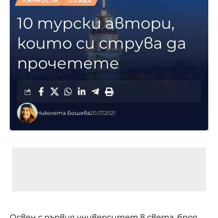
ЛИЧНОСТИ
СЛАВА
10 турски автори,
които си струва да
прочетете
Николета Бошева
20.07.2021
Освен с първия университет в света, броя