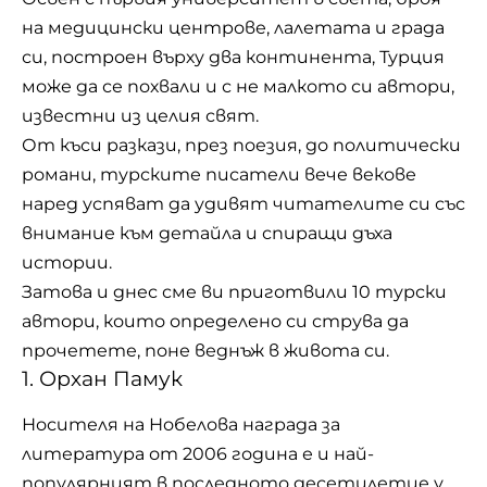
на медицински центрове, лалетата и града
си, построен върху два континента, Турция
може да се похвали и с не малкото си автори,
известни из целия свят.
От къси разкази, през поезия, до политически
романи, турските писатели вече векове
наред успяват да удивят читателите си със
внимание към детайла и спиращи дъха
истории.
Затова и днес сме ви приготвили 10 турски
автори, които определено си струва да
прочетете, поне веднъж в живота си.
1. Орхан Памук
Носителя на Нобелова награда за
литература от 2006 година е и най-
популярният в последното десетилетие у