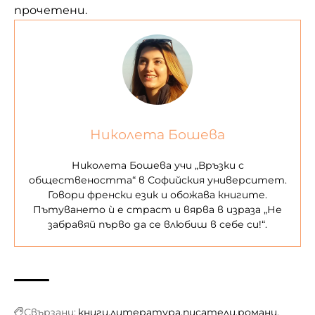
прочетени.
Николета Бошева
Николета Бошева учи „Връзки с
обществеността“ в Софийския университет.
Говори френски език и обожава книгите.
Пътуването ѝ е страст и вярва в израза „Не
забравяй първо да се влюбиш в себе си!“.
Свързани:
книги
литература
писатели
романи