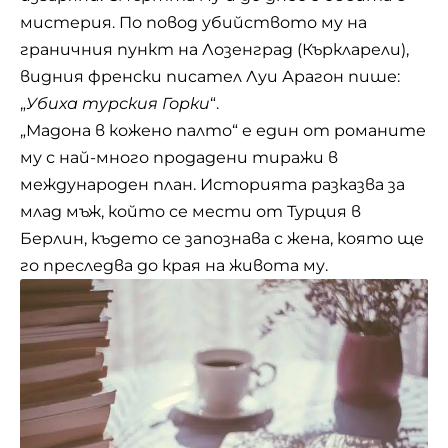
мистерия. По повод убийството му на
граничния пункт на Лозенград (Къркларели),
видния френски писател Луи Арагон пише:
„
Убиха турския Горки
“.
„Мадона в кожено палто“ е един от романите
му с най-много продадени тиражи в
международен план. Историята разказва за
млад мъж, който се мести от Турция в
Берлин, където се запознава с жена, която ще
го преследва до края на живота му.