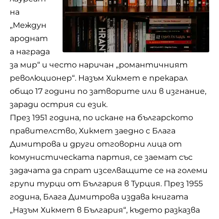
на
„Междун
ароднат
а награда
за мир“ и често наричан „романтичният
революционер“. Назъм Хикмет е прекарал
общо 17 години по затворите или в изгнание,
заради острия си език.
През 1951 година, по искане на българското
правителство, Хикмет заедно с Блага
Димитрова и други отговорни лица от
комунистическата партия, се заемат със
задачата да спрат изселващите се на големи
групи турци от България в Турция. През 1955
година, Блага Димитрова издава книгата
„Назъм Хикмет в България“, където разказва