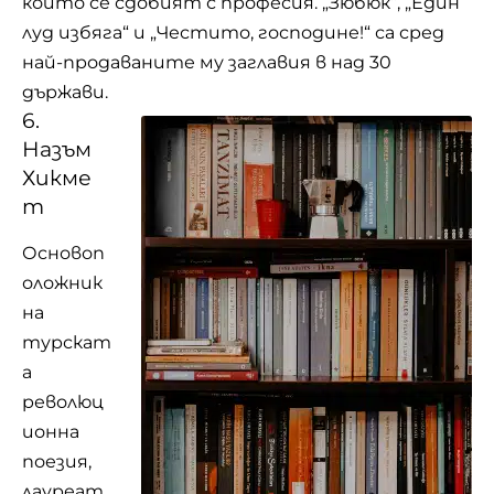
който се сдобият с професия. „Зюбюк“, „Един
луд избяга“ и „Честито, господине!“ са сред
най-продаваните му заглавия в над 30
държави.
6.
Назъм
Хикме
т
Основоп
оложник
на
турскат
а
революц
ионна
поезия,
лауреат