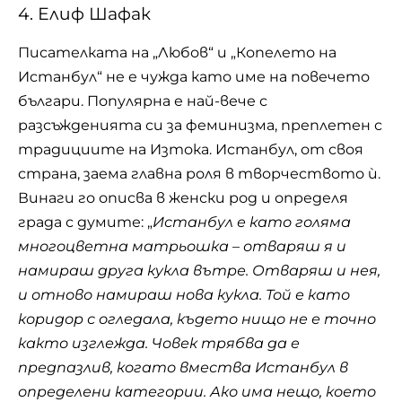
4. Елиф Шафак
Писателката на „Любов“ и „Копелето на
Истанбул“ не е чужда като име на повечето
българи. Популярна е най-вече с
разсъжденията си за феминизма, преплетен с
традициите на Изтока. Истанбул, от своя
страна, заема главна роля в творчеството ѝ.
Винаги го описва в женски род и определя
града с думите: „
Истанбул е като голяма
многоцветна матрьошка – отваряш я и
намираш друга кукла вътре. Отваряш и нея,
и отново намираш нова кукла. Той е като
коридор с огледала, където нищо не е точно
както изглежда. Човек трябва да е
предпазлив, когато вмества Истанбул в
определени категории. Ако има нещо, което