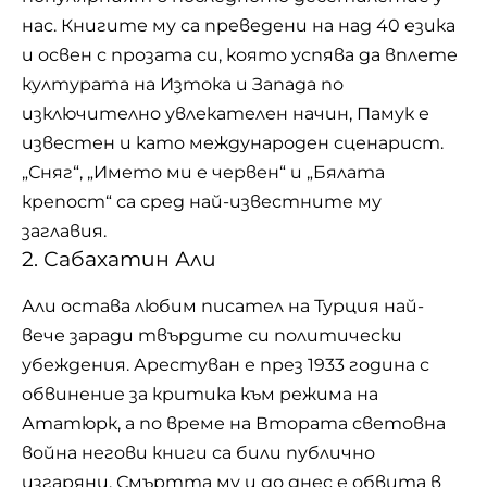
нас. Книгите му са преведени на над 40 езика
и освен с прозата си, която успява да вплете
културата на Изтока и Запада по
изключително увлекателен начин, Памук е
известен и като международен сценарист.
„Сняг“, „Името ми е червен“ и „Бялата
крепост“ са сред най-известните му
заглавия.
2. Сабахатин Али
Али остава любим писател на Турция най-
вече заради твърдите си политически
убеждения. Арестуван е през 1933 година с
обвинение за критика към режима на
Ататюрк, а по време на Втората световна
война негови книги са били публично
изгаряни. Смъртта му и до днес е обвита в