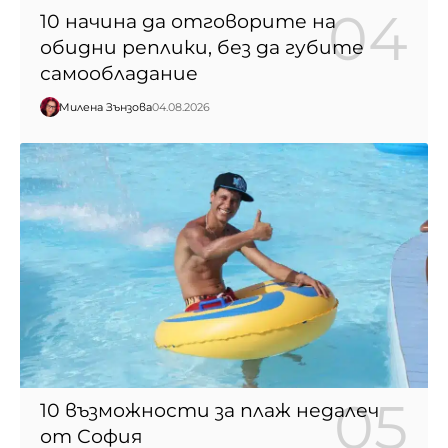
10 начина да отговорите на
обидни реплики, без да губите
самообладание
Милена Зънзова
04.08.2026
10 възможности за плаж недалеч
от София