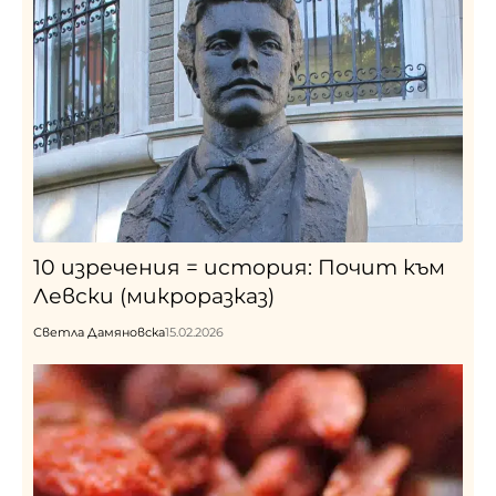
10 изречения = история: Почит към
Левски (микроразказ)
Светла Дамяновска
15.02.2026