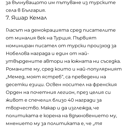
за вълнуващото им пътуване из турските
села в България.
7. Яшар Кемал
Гласът на демокрацията сред писателите
от миналия век на Турция. Първият
номиниран писател от турски произход за
Нобелова награда и един от най-
утвърдените автори на южната ни съседка.
Романите му, сред които и най-популярният
„Мемед, моят ястреб“, са преведени на
десетки езици. Освен носител на френския
Орден на почетния легион, през целия си
живот е спечелил близо 40 награди за
творчество. Макар и да изглежда, че
политиката е корена на вдъхновението му,
мнението му за политиката е, че „
тя