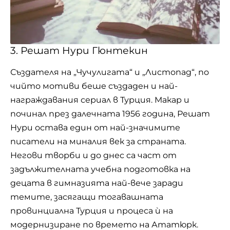
3. Решат Нури Гюнтекин
Създателя на „Чучулигата“ и „Листопад“, по
чийто мотиви беше създаден и най-
награждавания сериал в Турция. Макар и
починал през далечната 1956 година, Решат
Нури остава един от най-значимите
писатели на миналия век за страната.
Негови творби и до днес са част от
задължителната учебна подготовка на
децата в гимназията най-вече заради
темите, засягащи тогавашната
провинциална Турция и процеса ѝ на
модернизиране по времето на Ататюрк.