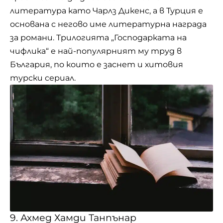
литература като Чарлз Дикенс, а в Турция е
основана с негово име литературна награда
за романи. Трилогията „Господарката на
чифлика“ е най-популярният му труд в
България, по които е заснет и хитовия
турски сериал.
9. Ахмед Хамди Танпънар