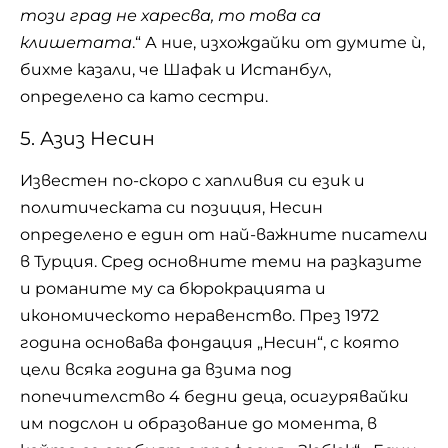
този град не харесва, то това са
клишетата
.“ А ние, изхождайки от думите ѝ,
бихме казали, че
Шафак
и Истанбул,
определено са като сестри.
5. Азиз Несин
Известен по-скоро с хапливия си език и
политическата си позиция, Несин
определено е един от най-важните писатели
в Турция. Сред основните теми на разказите
и романите му са бюрокрацията и
икономическото неравенство. През 1972
година основава фондация „Несин“, с която
цели всяка година да взима под
попечителство 4 бедни деца, осигурявайки
им подслон и образование до момента, в