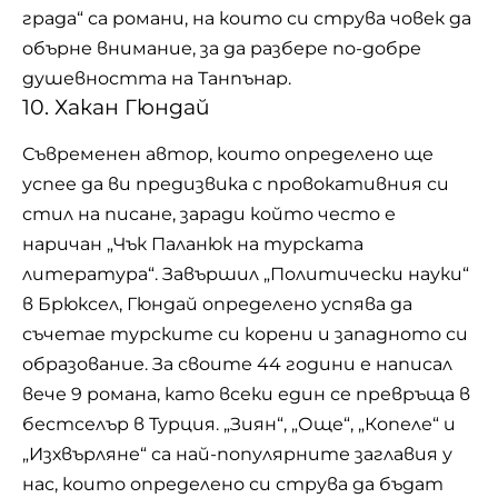
града“ са романи, на които си струва човек да
обърне внимание, за да разбере по-добре
душевността на Танпънар.
10. Хакан Гюндай
Съвременен автор, които определено ще
успее да ви предизвика с провокативния си
стил на писане, заради който често е
наричан „Чък Паланюк на турската
литература“. Завършил „Политически науки“
в Брюксел, Гюндай определено успява да
съчетае турските си корени и западното си
образование. За своите 44 години е написал
вече 9 романа, като всеки един се превръща в
бестселър в Турция. „Зиян“, „Още“, „Копеле“ и
„Изхвърляне“ са най-популярните заглавия у
нас, които определено си струва да бъдат