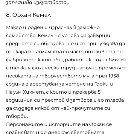
заплашва изкуството
„.
8. Орхан Кемал
Макар и роден и израснал в заможно
семейство, Кемал не успява да завърши
средното си образование и се принуждава да
прекара по-голямата си част от живота по
фабриките като общ работник. Този сблъсък
с тежкия физически труд напълно променят
посоката на творчеството му, а през 1938
година е арестуван за четене на Горки и
Назъм Хикмет, с които и прекарва 5
годишния си престой в затвора и го тласва
да създаде някой от най-прочутите си
творби.
Персонажите и историите на Орхан се
сравняват и до днес със световната