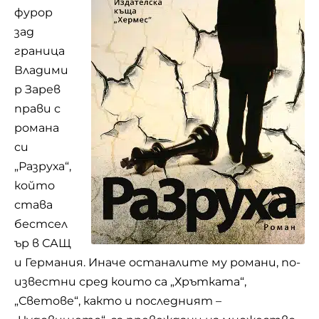
фурор
зад
граница
Владими
р Зарев
прави с
романа
си
„Разруха“,
който
става
бестсел
ър в САЩ
и Германия. Иначе останалите му романи, по-
известни сред които са „Хрътката“,
„Светове“, както и последният –