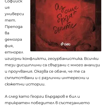
Софийск
ия
универси
тет.
Препода
ва
демогра
фия,
етнорел
игиозни конфликти, геоурбанистика. Всички
тези дисциплини са свързани с много анализи
и проучвания. Оказва се обаче, че те са
съпътствани и с различни интересни и
сюжетни истории.
А след като Георги Бърдаров е бил и
трикратен победител в състезанието