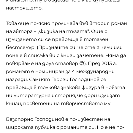
настоящето.
Това още по-ясно проличава във втория роман
на автора – „Физика на тъгата“. Още с
излизането си се превръща в тотален
бестселър! (Признайте си, че сте я чели или
поне е в списъка ви с книги за четене. Няма да
повярваме на друг отговор 😊). През 2013 г.
романът е номиниран за 4 международни
награди. Самият Георги Господинов се
превръща в толкова знакова фигура в новата
ни литературна история, че дори излизат
книги, посветени на творчеството му.
Безспорно Господинов е по-известен на
широката публика с романите си. Но е не по-