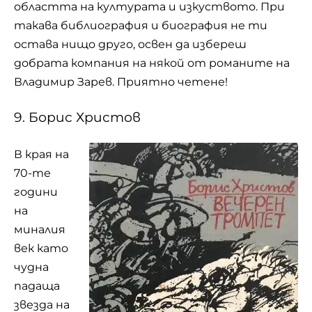
областта на културата и изкуството. При
такава библиография и биография не ти
остава нищо друго, освен да избереш
добрата компания на някой от романите на
Владимир Зарев. Приятно четене!
9. Борис Христов
В края на
70-те
години
на
миналия
век като
чудна
падаща
звезда на