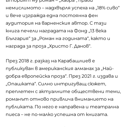
Вторият му роман – „Хавра“, прави
немислимото – надхвърля успеха на „18% сиво“
и вече изгражда една постоянна фен
аудитория на варненския автор. С тази
книга печели наградата на Фонд „13 века
България“ за „Роман на годината“, както и
награда за проза „Христо Г. Данов“.
През 2018 г. разказ на Карабашлиев е
публикуван в американския алманах за „Най-
добра европейска проза“. През 2021 г. издава и
„Опашката“. Силно интригуващ сюжет,
преплетен с актуалните обществени теми,
романът отново привлича вниманието на
публиката. По него е направена и театрална
пиеса – не по-малко успешна от книгата.