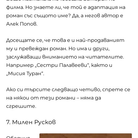
филма. Но знаете ли, че той е адаптация на
роман със същото име? Да, а негов автор е
Алек Попов.
Досещате се, че това е и най-продаваният
му и превеждан роман. Но има и други,
заслужаващи вниманието на читателите.
Например „Сестри Палавееви“, както и
„Мисия Туран“.
Ако си търсите следващо четиво, спрете се
на някои от тези романи – няма да
сгрешите.
7. Милен Русков