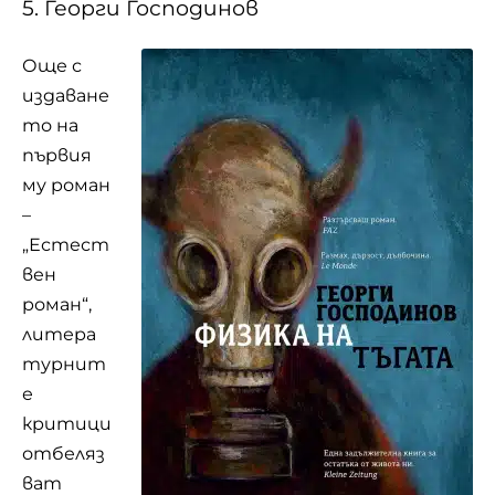
5. Георги Господинов
Още с
издаване
то на
първия
му роман
–
„Естест
вен
роман“,
литера
турнит
е
критици
отбеляз
ват