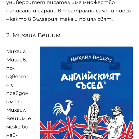
университет писател има множество
написани и играни в театрални салони пиеси
– както в България, така и по цял свят.
2. Михаил Вешим
Михаил
Мишев,
по-
известе
н с
псевдон
има си
Михаил
Вешим, е
може би
най-