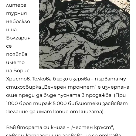
литера
турния
небоскло
н на
България
се
появява
името
на Борис
Христов. Толкова бързо изгрява – първата му
стихосбирка „Вечерен тромпет“ е изчерпана
още преди да бъде пусната в продажба! (При
1000 броя тираж 5 000 библиотеки заявяват
желание да имат копие от книгата).
Във втората си книга – „Честен кръст“,
съвсем категорично заявява, че се отказва