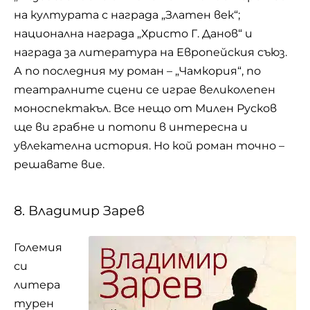
на културата с награда „Златен век“;
национална награда „Христо Г. Данов“ и
награда за литература на Европейския съюз.
А по последния му роман – „Чамкория“, по
театралните сцени се играе великолепен
моноспектакъл. Все нещо от Милен Русков
ще ви грабне и потопи в интересна и
увлекателна история. Но кой роман точно –
решавате вие.
8. Владимир Зарев
Големия
си
литера
турен