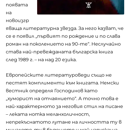
появата
на
новоизгр
яваща литературна звезда. За него казват, че
се е появил „първият по рождение и по слава
роман на поколението на 90-те“. Неслучайно
става най-превежданата българска книга
след 1989 г. – на над 20 езика.
Европейските литературоведи също не
пестят комплименти към книгата. Немски
вестник определя Господинов като
„хуморист на отчаянието“. А точно това е
най-характерното за неговия стил на писане
– леката нотка меланхоличност,
непрекъснатото лутане на личността ту в
миналото, ту в бъдещето и май изпускаща