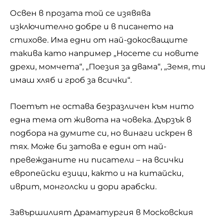
Освен в прозата той се изявява
изключително добре и в писането на
стихове. Има едни от най-докосващите
такива като например „Носете си новите
дрехи, момчета“, „Поезия за двама“, „Земя, ти
имаш хляб и гроб за всички“.
Поетът не остава безразличен към нито
една тема от живота на човека. Дързък в
подбора на думите си, но винаги искрен в
тях. Може би затова е един от най-
превежданите ни писатели – на всички
европейски езици, както и на китайски,
иврит, монголски и дори арабски.
Завършилият Драматургия в Московския