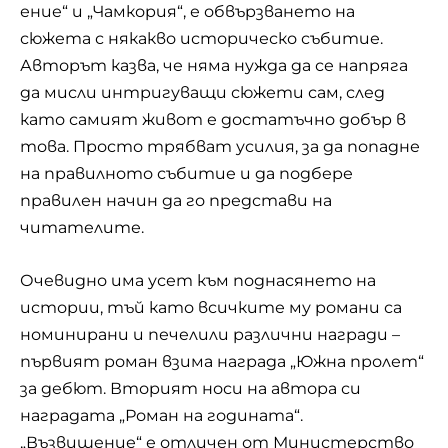
ение“ и „Чамкория“, е обвързването на
сюжета с някакво историческо събитие.
Авторът казва, че няма нужда да се напряга
да мисли интригуващи сюжети сам, след
като самият живот е достатъчно добър в
това. Просто трябват усилия, за да попадне
на правилното събитие и да подбере
правилен начин да го представи на
читателите.
Очевидно има усет към поднасянето на
истории, тъй като всичките му романи са
номинирани и печелили различни награди –
първият роман взима награда „Южна пролет“
за дебют. Вторият носи на автора си
наградата „Роман на годината“.
„Възвишение“ е отличен от Министерство