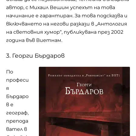
автор, с Михаил Вешим успехът на това
начинание е гарантиран. За това подсказва и
включването на негови разкази в „Антология
на световния хумор“, публикувана през 2002
година във Виетнам.
3. Георги Бърдаров
По
професи
я
Бърдаро
в е
географ,
препода
вател в