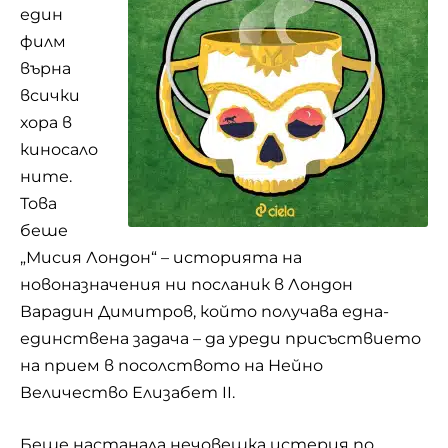
един
филм
върна
всички
хора в
киносало
ните.
Това
беше
„Мисия Лондон“ – историята на
новоназначения ни посланик в Лондон
Варадин Димитров, който получава една-
единствена задача – да уреди присъствието
на прием в посолството на Нейно
Величество Елизабет II.
Беше настанала нечовешка истерия по