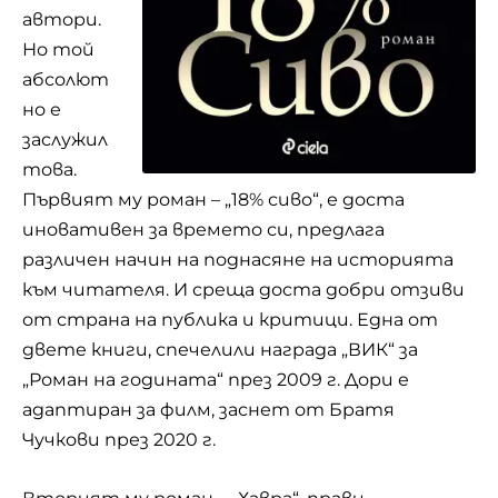
автори.
Но той
абсолют
но е
заслужил
това.
Първият му роман – „18% сиво“, е доста
иновативен за времето си, предлага
различен начин на поднасяне на историята
към читателя. И среща доста добри отзиви
от страна на публика и критици. Една от
двете книги, спечелили награда „ВИК“ за
„Роман на годината“ през 2009 г. Дори е
адаптиран за филм, заснет от Братя
Чучкови през 2020 г.