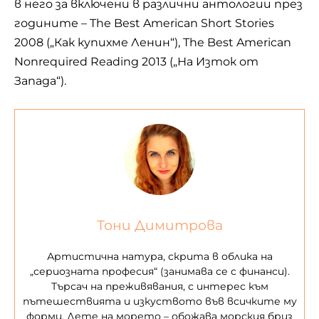
в него за включени в различни антологии през
годините – The Best American Short Stories
2008 („Как купихме Ленин“), The Best American
Nonrequired Reading 2013 („На Изток от
Запада“).
Тони Димитрова
Артистична натура, скрита в облика на
„сериозната професия“ (занимава се с финанси).
Търсач на преживявания, с интерес към
пътешествията и изкуството във всичките му
форми. Дете на морето – обожава морския бриз