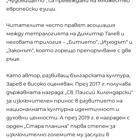
„Чудовището“, са превеждани на множество
европейски езици.
Читателите често правят асоциация
между тетралогията на Димитър Талев и
неговата трилогия – „Битието“, „Изходът“ и
„Законът“, която горещо препоръчваме с две
ръце.
Като автор, развиващ българската култура,
Зарев е високо оценяван. През 2017 г. получава
държавната награда „Св. Паисий Хилендарски“
за изключителен принос в развитието на
националната културна идентичност и
духовни ценности. А през 2019 г. е награден с
орден „Стара планина“ първа степен за
изключително големите му заслуги в