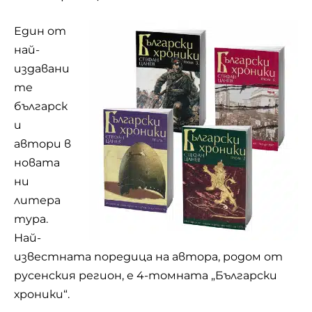
Един от
най-
издавани
те
българск
и
автори в
новата
ни
литера
тура.
Най-
известната поредица на автора, родом от
русенския регион, е 4-томната „Български
хроники“.