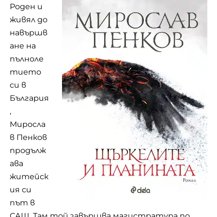
Роден и
живял до
навършв
ане на
пълноле
тието
си в
България
,
Миросла
в Пенков
продълж
ава
житейск
ия си
път в
САЩ. Там той завършва магистратура по