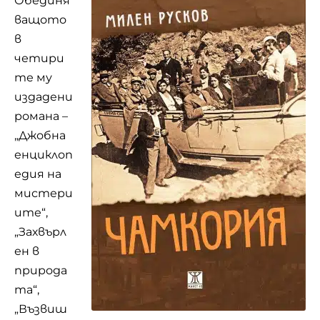
Обединя
ващото
в
четири
те му
издадени
романа –
„Джобна
енциклоп
едия на
мистери
ите“,
„Захвърл
ен в
природа
та“,
„Възвиш