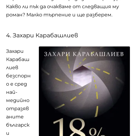
Какво ли пък да очакваме от следващия му
роман? Малко търпение и ще разберем.
4. Захари Карабашлиев
Захари
Карабаш
лиев
безспорн
о е сред
най-
медийно
отразяв
аните
българск
и