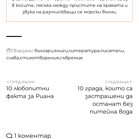
в косите, пясъка между пръстите на краката и
звука на разплискващи се морски вълни.
Свързани:
българи
книги
литература
писатели
слава
стихотворения
съвремие
ПРЕДИШНА
СЛЕДВАЩА
10 любопитни
10 града, които са
факта за Риана
застрашени да
останат без
питейна вода
1 коментар