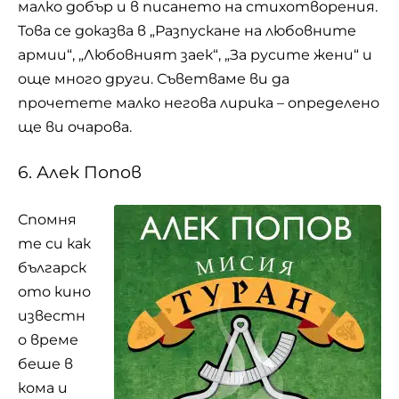
малко добър и в писането на
стихотворения
.
Това се доказва в „Разпускане на любовните
армии“, „Любовният заек“, „За русите жени“ и
още много други. Съветваме ви да
прочетете малко негова лирика – определено
ще ви очарова.
6. Алек Попов
Спомня
те си как
българск
ото кино
известн
о време
беше в
кома и