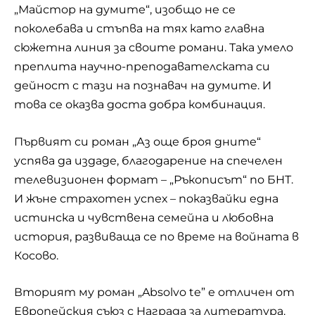
„Майстор на думите“, изобщо не се
поколебава и стъпва на тях като главна
сюжетна линия за своите романи. Така умело
преплита научно-преподавателската си
дейност с тази на познавач на думите. И
това се оказва доста добра комбинация.
Първият си роман „Аз още броя дните“
успява да издаде, благодарение на спечелен
телевизионен формат – „Ръкописът“ по
БНТ
.
И жъне страхотен успех – показвайки една
истинска и чувствена семейна и любовна
история, развиваща се по време на войната в
Косово.
Вторият му роман „Absolvo te” е отличен от
Европейския съюз с Награда за литература.