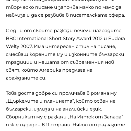
творческо писане и започва малко по мало да
навлиза и да се развива в писателската сфера.
С едни от своите разкази печели наградите
BBC International Short Story Award 2012 и Eudora
Welty 2007. Има интересен стил на писане,
смесващ корените му и изконните български
традиции и нещата от съвременния нов
свят, който Америка предлага на
гражданите си.
Това доста добре си проличава в романа му
„Щъркелите и планината“, който освен на
български, излиза и на английски език.
Сборникът му с разкази „На Изток от Запада“
пък е издаден в 11 страни. Някои от разказите