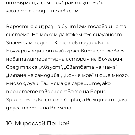
отхвърлен, а сам е избрал тази съдба –
защото е горд и независим.
Вероятно е израз на бунт към тогавашната
система. Не можем да кажем със сигурност.
Знаем само едно – Христов подарява на
България едни от най-красивите стихове в
новата литературна история на България.
Сред тях са „Август“, „Сватбата на мама“,
„Къпане на самодива“, „Конче мое“ и още много,
много други. Та… няма да сгрешите, ако
прочетете творчеството на Борис
Христов – две стихосбирки, а всъщност цяла
друга поетична Вселена.
10. Мирослав Пенков