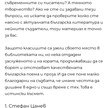
съвременните си писатели? А тяхното
творчество? Ако не сте си задавали тези
въпроси, но искате да проверите колко сте
наясно с актуалната българска литература и
нейните създатели, този материал е точно
за вас.
Защото класиците са заели своето място в
библиотеката ни, но нека отдадем
заслуженото и на хората, продължаващи да се
борят и отстояват качествената
българска поема и проза. И да сме поне малко
благодарни на съдбата, че имаме честта да
дишаме в едно и също време с тях. Това е
истински късмет.
1. Стефан Цанев