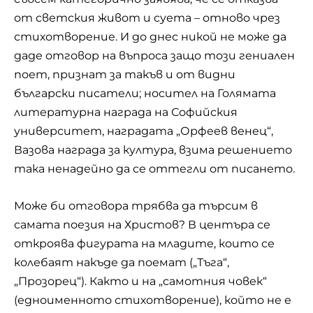
от светския живот и суета – отново чрез
стихотворение. И до днес никой не може да
даде отговор на въпроса защо този гениален
поет, признат за такъв и от видни
български писатели; носител на Голямата
литературна награда на Софийския
университет, наградата „Орфеев венец“,
Вазова награда за култура, взима решението
така ненадейно да се оттегли от писането.
Може би отговора трябва да търсим в
самата поезия на Христов? В центъра се
откроява фигурата на младите, които се
колебаят накъде да поемат („Тъга“,
„Прозорец“). Както и на „самотния човек“
(едноименното стихотворение), който не е