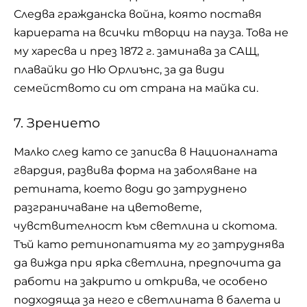
Следва гражданска война, която поставя
кариерата на всички творци на пауза. Това не
му харесва и през 1872 г. заминава за САЩ,
плавайки до Ню Орлиънс, за да види
семейството си от страна на майка си.
7. Зрението
Малко след като се записва в Националната
гвардия, развива форма на заболяване на
ретината, което води до затруднено
разграничаване на цветовете,
чувствителност към светлина и скотома.
Тъй като ретинопатията му го затруднява
да вижда при ярка светлина, предпочита да
работи на закрито и открива, че особено
подходяща за него е светлината в балета и