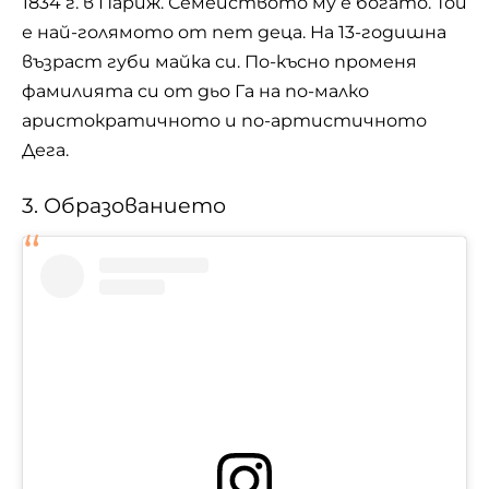
1834 г. в
Париж
. Семейството му е богато. Той
е най-голямото от пет деца. На 13-годишна
възраст губи майка си. По-късно променя
фамилията си от дьо Га на по-малко
аристократичното и по-артистичното
Дега.
3. Образованието