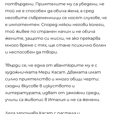
потвърдени. Приятелите му са убедени, че
той не е способен да обича жена, а сред
неговите съвременници се носят слухове, че
е импотентен. Според някои негови колеги,
той живее по странен начин и не обича
жените, защото си мисли, че ако прекарва
много време с тях, ще стане психично болен
и неспособен да твори.
Твърди се, че една от авантюрите му е с
художничката Мери Касат. Двамата имат
силно приятелство и много общи черти:
сходни вкусове в изкуството и
литературата, идват от заможни среди,
учили са живопис в Италия и не са женени.
Дега запознава Касат с пастела и