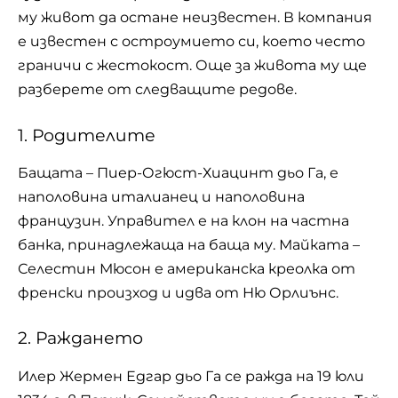
му живот да остане неизвестен. В компания
е известен с остроумието си, което често
граничи с жестокост. Още за живота му ще
разберете от следващите редове.
1. Родителите
Бащата – Пиер-Огюст-Хиацинт дьо Га, е
наполовина италианец и наполовина
французин. Управител е на клон на частна
банка, принадлежаща на баща му. Майката –
Селестин Мюсон е американска креолка от
френски произход и идва от Ню Орлиънс.
2. Раждането
Илер Жермен Едгар дьо Га се ражда на 19 юли