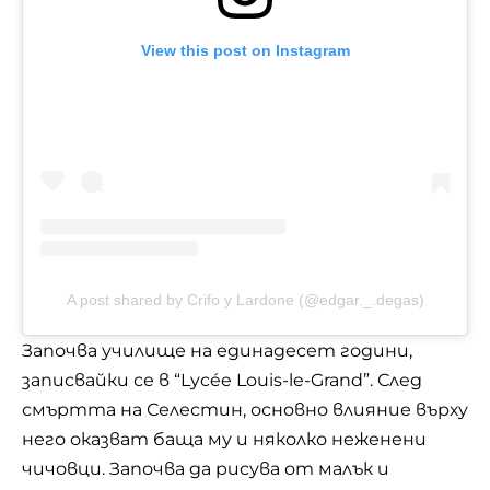
View this post on Instagram
A post shared by Crifo y Lardone (@edgar._.degas)
Започва училище на единадесет години,
записвайки се в “Lycée Louis-le-Grand”. След
смъртта на Селестин, основно влияние върху
него оказват баща му и няколко неженени
чичовци. Започва да рисува от малък и