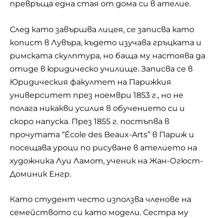
превръща една стая от дома си в ателие.
След като завършва лицея, се записва като
копист в Лувъра, където изучава гръцката и
римската скулптура, но баща му настоява да
отиде в юридическо училище. Записва се в
Юридическия факултет на Парижкия
университет през ноември 1853 г., но не
полага никакви усилия в обучението си и
скоро напуска. През 1855 г. постъпва в
прочутата “École des Beaux-Arts” в Париж и
посещава уроци по рисуване в ателието на
художника Луи Ламот, ученик на Жан-Огюст-
Доминик Енгр.
Като студент често използва членове на
семейството си като модели. Сестра му