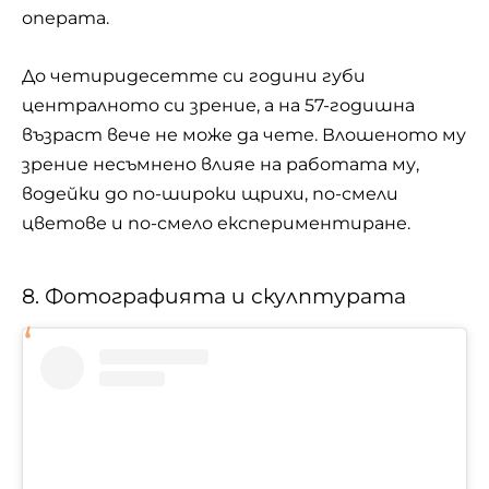
операта.
До четиридесетте си години губи
централното си зрение, а на 57-годишна
възраст вече не може да чете. Влошеното му
зрение несъмнено влияе на работата му,
водейки до по-широки щрихи, по-смели
цветове и по-смело експериментиране.
8. Фотографията и скулптурата