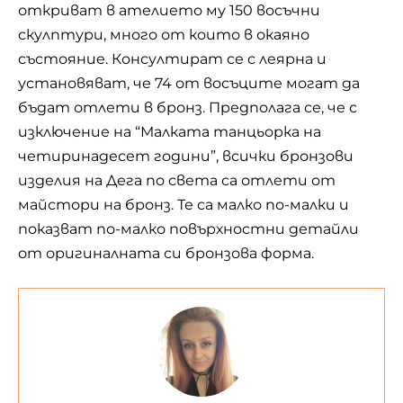
откриват в ателието му 150 восъчни
скулптури, много от които в окаяно
състояние. Консултират се с леярна и
установяват, че 74 от восъците могат да
бъдат отлети в бронз. Предполага се, че с
изключение на “Малката танцьорка на
четиринадесет години”, всички бронзови
изделия на Дега по света са отлети от
майстори на бронз. Те са малко по-малки и
показват по-малко повърхностни детайли
от оригиналната си бронзова форма.