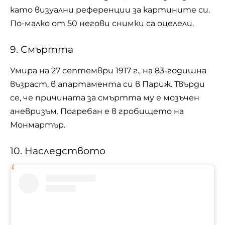
като визуални референции за картините си.
По-малко от 50 негови снимки са оцелели.
9. Смъртта
Умира на 27 септември 1917 г., на 83-годишна
възраст, в апартамента си в Париж. Твърди
се, че причината за смъртта му е мозъчен
аневризъм. Погребан е в гробището на
Монмартър.
10. Наследството