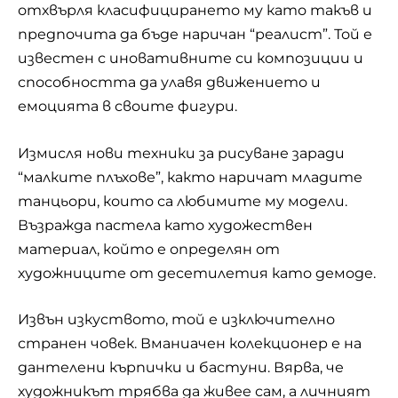
отхвърля класифицирането му като такъв и
предпочита да бъде наричан “реалист”. Той е
известен с иновативните си композиции и
способността да улавя движението и
емоцията в своите фигури.
Измисля нови техники за рисуване заради
“малките плъхове”, както наричат ​​младите
танцьори, които са любимите му модели.
Възражда пастела като художествен
материал, който е определян от
художниците от десетилетия като демоде.
Извън изкуството, той е изключително
странен човек. Вманиачен колекционер е на
дантелени кърпички и бастуни. Вярва, че
художникът трябва да живее сам, а личният