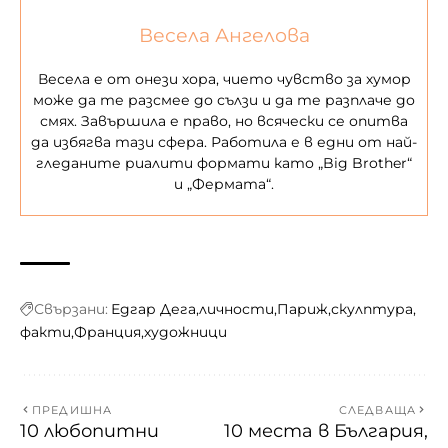
Весела Ангелова
Весела е от онези хора, чието чувство за хумор
може да те разсмее до сълзи и да те разплаче до
смях. Завършила е право, но всячески се опитва
да избягва тази сфера. Работила е в едни от най-
гледаните риалити формати като „Big Brother“
и „Фермата“.
Свързани:
Едгар Дега
личности
Париж
скулптура
факти
Франция
художници
ПРЕДИШНА
СЛЕДВАЩА
10 любопитни
10 места в България,