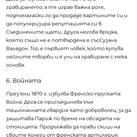
гравирането, а тя играе важна роля,
подпомагайки го да продаде картините си и
да популяризира репутацията си в
Съединените щати. Друга негова връзка,
която също не е потвърдена е съсСузана
Валадон. Той е първият човек, който купува
нейните творби и я учи на гравиране с мека
основа.
6. Войната
През юли 1870 г. избухва Френско-пруската
война. Дега се присъединява към
Националната гвардия като доброволец, за да
защитава Париж по време на обсадата на
столицата. Продължава да прави скици на
своите колеги от френската артилерия.