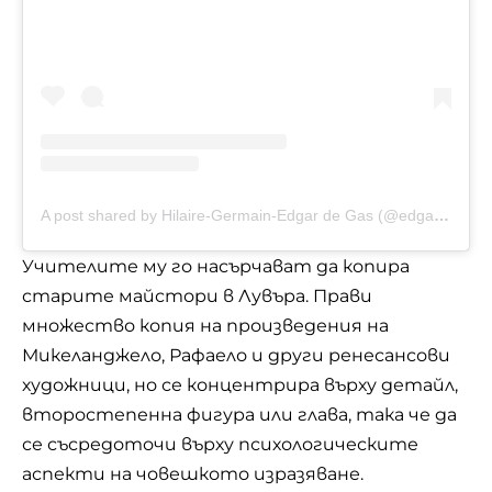
A post shared by Hilaire-Germain-Edgar de Gas (@edgar_degas_)
Учителите му го насърчават да копира
старите майстори в Лувъра. Прави
множество копия на произведения на
Микеланджело, Рафаело и други ренесансови
художници, но се концентрира върху детайл,
второстепенна фигура или глава, така че да
се съсредоточи върху психологическите
аспекти на човешкото изразяване.