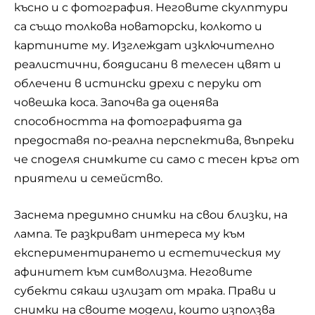
късно и с фотография. Неговите скулптури
са също толкова новаторски, колкото и
картините му. Изглеждат изключително
реалистични, боядисани в телесен цвят и
облечени в истински дрехи с перуки от
човешка коса. Започва да оценява
способността на фотографията да
предоставя по-реална перспектива, въпреки
че споделя снимките си само с тесен кръг от
приятели и семейство.
Заснема предимно снимки на свои близки, на
лампа. Те разкриват интереса му към
експериментирането и естетическия му
афинитет към символизма. Неговите
субекти сякаш излизат от мрака. Прави и
снимки на своите модели, които използва