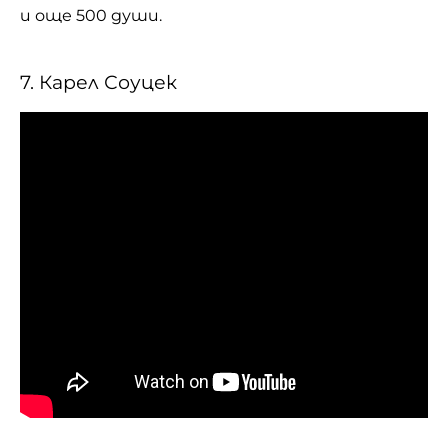
и още 500 души.
7. Карел Соуцек