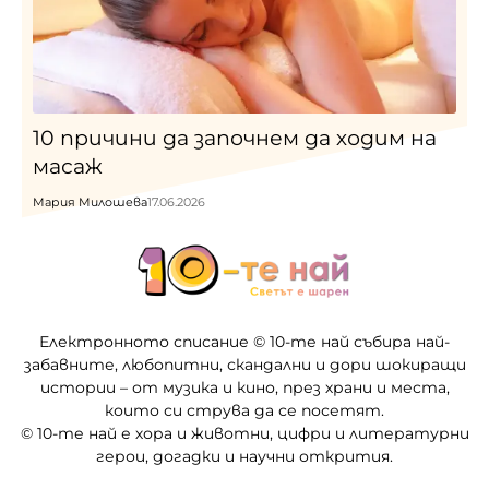
10 причини да започнем да ходим на
масаж
Мария Милошева
17.06.2026
Електронното списание © 10-те най събира най-
забавните, любопитни, скандални и дори шокиращи
истории – от музика и кино, през храни и места,
които си струва да се посетят.
© 10-те най е хора и животни, цифри и литературни
герои, догадки и научни открития.