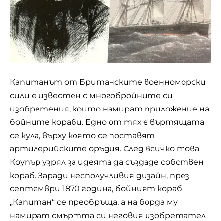
Капитанът от Британските военноморски
сили е известен с многобройните си
изобретения, които намират приложение на
бойните кораби. Едно от тях е въртящата
се кула, върху която се поставят
артилерийските оръдия. След всичко това
Коупър узрял за идеята да създаде собствен
кораб. Заради несполучливия дизайн, през
септември 1870 година, бойният кораб
„Капитан“ се преобръща, а на борда му
намират смъртта си неговия изобретател