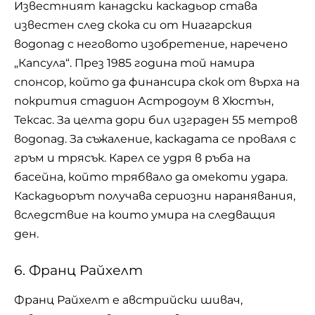
Известният канадски каскадьор става
известен след скока си от Ниагарския
водопад с неговото изобретение, наречено
„Капсула“. През 1985 година той намира
спонсор, който да финансира скок от върха на
покрития стадион Астродоум в Хюстън,
Тексас. За целта дори бил изграден 55 метров
водопад. За съжаление, каскадата се проваля с
гръм и трясък. Карел се удря в ръба на
басейна, който трябвало да омекоти удара.
Каскадьорът получава сериозни наранявания,
вследствие на които умира на следващия
ден.
6. Франц Райхелт
Франц Райхелт е австрийски шивач,