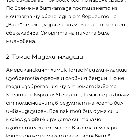
По време на битката за постигането на
мечтата му обаче, една от веригите на
„Babs“ се къса, удря го по главата и почти го
обезглавява. Смъртта на пилота била
мигновена.
2. Томас Мидгли-младши
Американският химик Томас Мидгли-младши
изобретява фреона и оловния бензин. Но не
тези изобретения му отнемат живота.
Когато навършил 51 години, Томас се разболял
от полиомиелит, в резултат на което бил
инвалидизиран. Все пак той бил с ума си и
можел да движи ръцете си, така че
изобретил система от въжета и макари,
които да му помагат да се изправят в