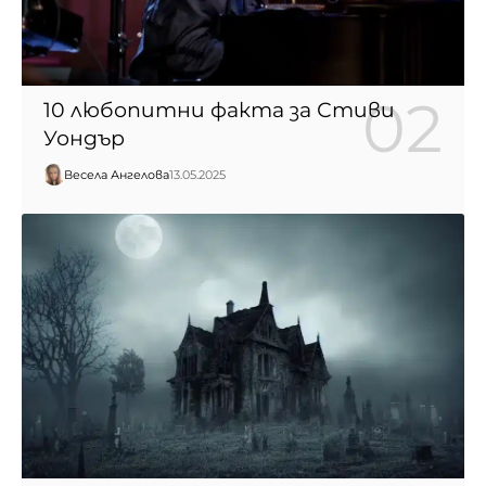
10 любопитни факта за Стиви
Уондър
Весела Ангелова
13.05.2025