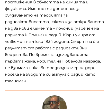
постижения в областта на химията и
физиката. Именно тя допринася за
създаването на теорията за
радиоактивността, както и за откриването
на два нови елемента – полоний (наречен на
родната ѝ Полша) и радий. Кюри умира от
левкемия на 4 юли 1934 година. Смъртта ѝ е
резултат от работа с радиоактивни
вещества. По време на изследванията
първата жена, носител на Нобелова награда,
не взимала никакви предпазни мерки, дори
носела на гърдите си ампула с радий като
талисман.