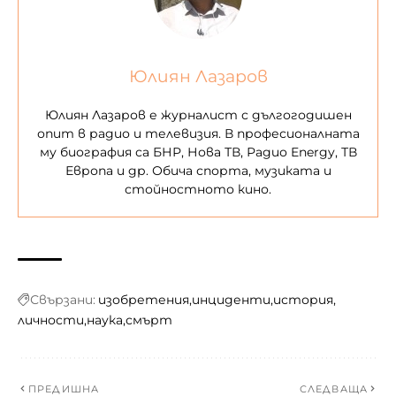
Юлиян Лазаров
Юлиян Лазаров е журналист с дългогодишен
опит в радио и телевизия. В професионалната
му биография са БНР, Нова ТВ, Радио Energy, ТВ
Европа и др. Обича спорта, музиката и
стойностното кино.
Свързани:
изобретения
инциденти
история
личности
наука
смърт
ПРЕДИШНА
СЛЕДВАЩА