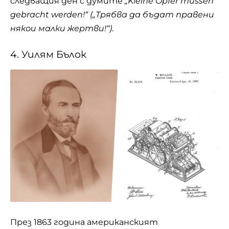
следващия ден с думите
„Kleine Opfer müssen
gebracht werden!“ („Трябва да бъдат правени
някои малки жертви!“)
.
4. Уилям Бълок
През 1863 година американският