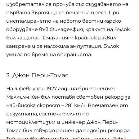
изобретател се прочува със създаването на
първата въртяща се печатна преса. При
инсталирането на новото вестникарско
оборудване във Филаделфия, кракът на Бълок
бил защипан. Смазаният крайник развил
гангрена и се наложила ампутация. Бълок
умира по време на операцията.
3. Джон Пери-Томас
На 4 февруари 1927 година британецът
Малкълм Кембъл поставя световен рекорд за
най-висока скорост – 281 км/ч. Впечатлен от
резултата, състезателят по
мотоциклетизъм и инженер Джон Пери-
Томас бил твърдо решен да подобри рекорда.
Той създава автомобил, който нарича „Babs“.