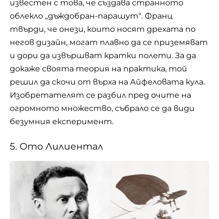
известен с това, че създава странното
облекло „дъждобран-парашут“. Франц
твърди, че онези, които носят дрехата по
негов дизайн, могат плавно да се приземяват
и дори да извършват кратки полети. За да
докаже своята теория на практика, той
решил да скочи от върха на Айфеловата кула.
Изобретателят се разбил пред очите на
огромното множество, събрало се да види
безумния експеримент.
5. Ото Лилиентал