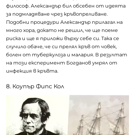
философ. Александър бил обсебен от идеята
за подмладяване чрез кръвопреливане.
Подобни процедури Александър прилагал на
много хора, докато не решил, че ще поеме
риска и ще я приложи върху себе си. Така се
случило обаче, че си прелял кръв от човек,
болен от туберкулоза и малария. В резултат
на този експеримент Богданов умрял от
инфекция в кръвта.
8. Коупър Фипс Кол