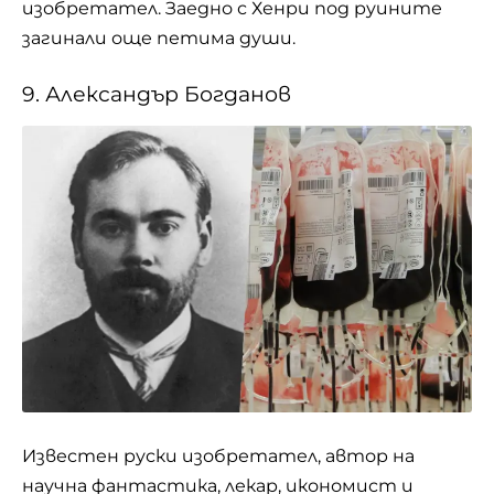
изобретател. Заедно с Хенри под руините
загинали още петима души.
9. Александър Богданов
Известен руски изобретател, автор на
научна фантастика, лекар, икономист и