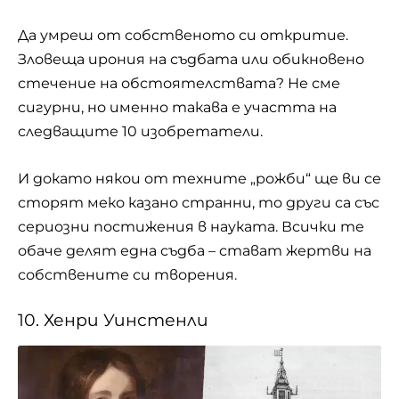
Да умреш от собственото си откритие.
Зловеща ирония на съдбата или обикновено
стечение на обстоятелствата? Не сме
сигурни, но именно такава е участта на
следващите 10 изобретатели.
И докато някои от техните „рожби“ ще ви се
сторят меко казано странни, то други са със
сериозни постижения в науката. Всички те
обаче делят една съдба – стават жертви на
собствените си творения.
10. Хенри Уинстенли