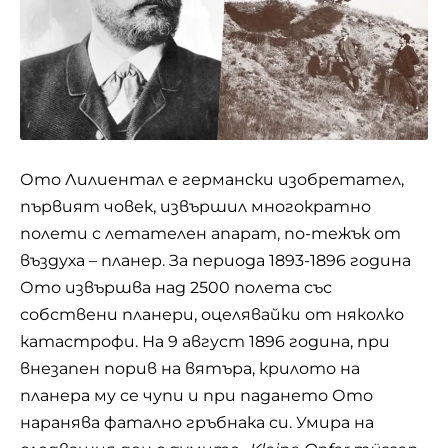
Ото Лилиентал е германски изобретател,
първият човек, извършил многократно
полети с летателен апарат, по-тежък от
въздуха – планер. За периода 1893-1896 година
Ото извършва над 2500 полета със
собствени планери, оцелявайки от няколко
катастрофи. На 9 август 1896 година, при
внезапен порив на вятъра, крилото на
планера му се чупи и при падането Ото
наранява фатално гръбнака си. Умира на