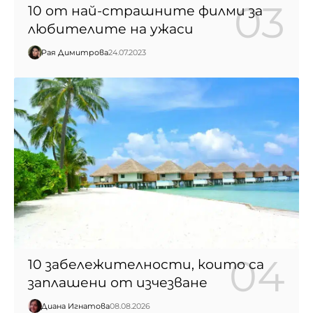
10 от най-страшните филми за
любителите на ужаси
Рая Димитрова
24.07.2023
10 забележителности, които са
заплашени от изчезване
Диана Игнатова
08.08.2026