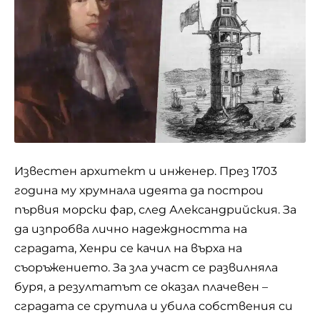
Известен архитект и инженер. През 1703
година му хрумнала идеята да построи
първия морски фар, след Александрийския. За
да изпробва лично надеждността на
сградата, Хенри се качил на върха на
съоръжението. За зла участ се развилняла
буря, а резултатът се оказал плачевен –
сградата се срутила и убила собствения си