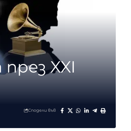
 през XXI
Сподели във