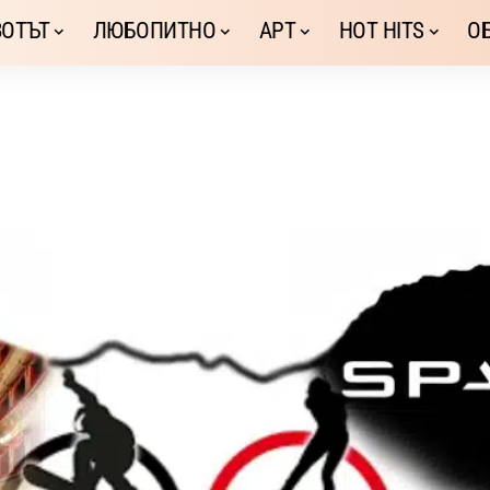
ОТЪТ
ЛЮБОПИТНО
АРТ
HOT HITS
О