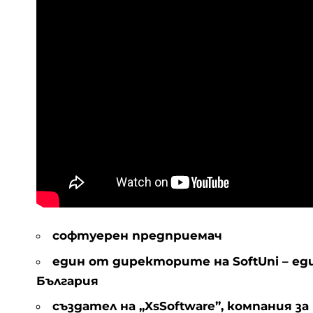
софтуерен предприемач
един от директорите на SoftUni – 
България
създател на „XsSoftware”, компания за 