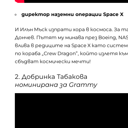
директор наземни операции Space X
И Илън Мъск изпрати хора в космоса. За 
Дончев
. Пътят му минава през Boeing,
NA
влива в редиците на Space X като систем
по кораба „Crew Dragon”, който излетя към
сбъдват космически мечти!
2. Добринка Табакова
номинирана за Grammy