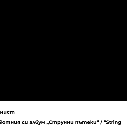
анист
бютния си албум „Струнни пътеки“ / “String