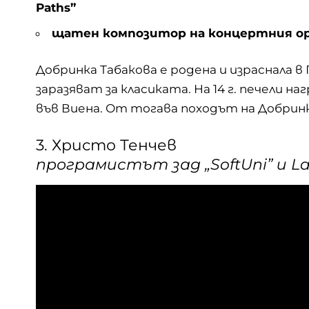
Paths”
щатен композитор на концертния орк
Добринка Табакова
е родена и израснала в
заразяват за класиката. На 14 г. печели н
във Виена. От тогава походът на Добринка
3. Христо Тенчев
програмистът зад „SoftUni” и La