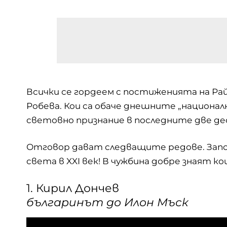
Всички се гордеем с постиженията на Ра
Робева. Кои са обаче днешните „национал
световно признание в последните две д
Отговор дават следващите редове. Запо
света в XXI век! В чужбина добре знаят ко
1. Кирил Дончев
българинът до Илон Мъск