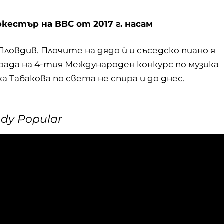
естър на BBC от 2017 г. насам
 Пловдив. Плочите на дядо ѝ и съседско пиано я
аграда на 4-тия Международен конкурс по музика
 Табакова по света не спира и до днес.
dy Popular