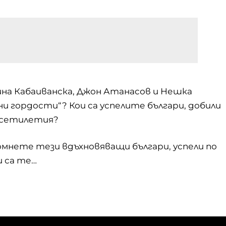
йна Кабаиванска, Джон Атанасов и Нешка
ни гордости“? Кои са успелите българи, добили
есетилетия?
мнете тези вдъхновяващи българи, успели по
и са те…