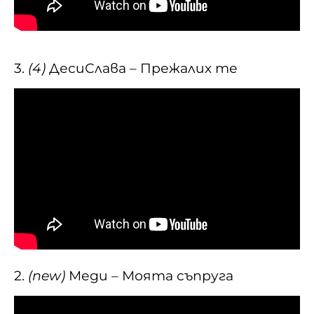
3.
(4)
ДесиСлава – Прежалих те
2.
(new)
Меди – Моята съпруга