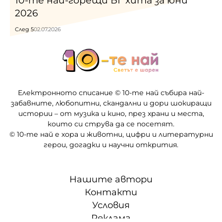
10-те най-горещи БГ хита за юни
2026
След 5
02.07.2026
Електронното списание © 10-те най събира най-
забавните, любопитни, скандални и дори шокиращи
истории – от музика и кино, през храни и места,
които си струва да се посетят.
© 10-те най е хора и животни, цифри и литературни
герои, догадки и научни открития.
Нашите автори
Контакти
Условия
Реклама