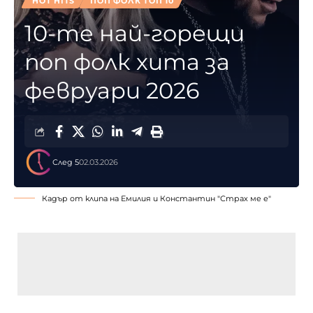
HOT HITS
ПОП ФОЛК ТОП 10
10-те най-горещи
поп фолк хита за
февруари 2026
След 5
02.03.2026
Кадър от клипа на Емилия и Константин "Страх ме е"