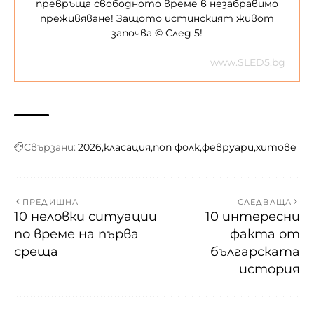
превръща свободното време в незабравимо
преживяване! Защото истинският живот
започва © След 5!
www.SLED5.bg
Свързани:
2026
класация
поп фолк
февруари
хитове
ПРЕДИШНА
СЛЕДВАЩА
10 неловки ситуации
10 интересни
по време на първа
факта от
среща
българската
история