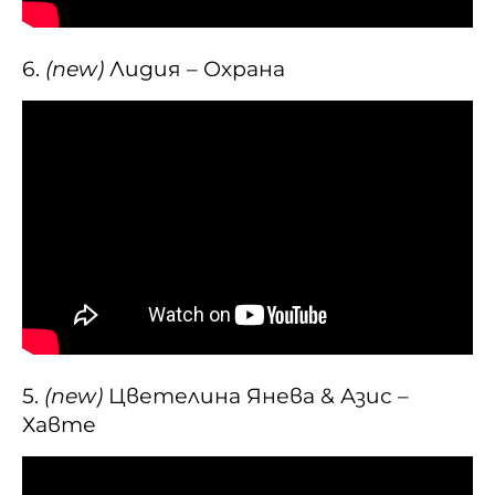
6.
(new)
Лидия – Охрана
5.
(new)
Цветелина Янева & Азис –
Хавте