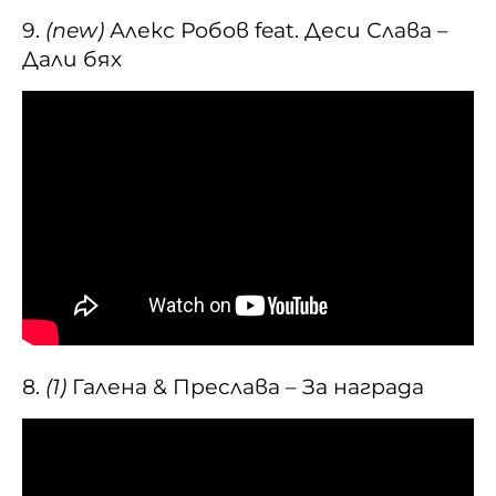
9.
(new)
Алекс Робов feat. Деси Слава –
Дали бях
8.
(1)
Галена & Преслава – За награда