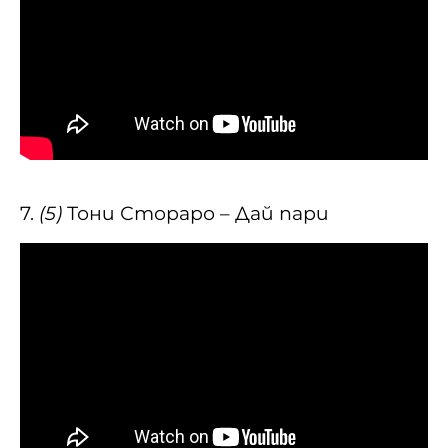
7.
(5)
Тони Стораро – Дай пари