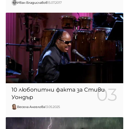
Иван Владиславов
15.07.2017
10 любопитни факта за Стиви
Уондър
Весела Ангелова
13.05.2025