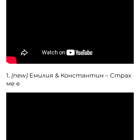
1.
(new)
Емилия & Константин – Страх
ме е