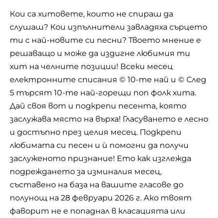
Кои са хитовете, които не спираш да
слушаш? Кои изпълнители завладяха сърцето
ти с най-новите си песни? Твоето мнение е
решаващо и може да издигне любимия ти
хит на челните позиции! Всеки месец
електронните списания ©
10-те най
и ©
След
5
търсят 10-те най-горещи поп фолк хита.
Дай своя вот и подкрепи песента, която
заслужава място на върха! Гласуването е лесно
и достъпно през целия месец. Подкрепи
любимата си песен и ѝ помогни да получи
заслуженото признание! Ето как изглежда
подреждането за изминалия месец,
съставено на база на вашите гласове до
полунощ на 28 февруари 2026 г. Ако твоят
фаворит не е попаднал в класацията или