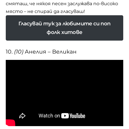
смяташ, че някоя песен заслужава по-високо
място – не спирай да гласуваш!
Гласувай тук за любимите си поп
фолк хитове
10.
(10)
Анелия – Великан