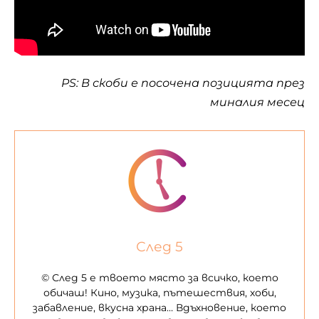
PS: В скоби е посочена позицията през
миналия месец
След 5
© След 5 е твоето място за всичко, което
обичаш! Кино, музика, пътешествия, хоби,
забавление, вкусна храна… Вдъхновение, което