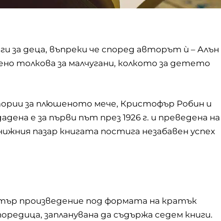
ги за деца, въпреки че според авторът ѝ – Алън
ено толкова за малчугани, колкото за детето
тории за плюшеното мече, Кристофър Робин и
ена е за първи път през 1926 г. и преведена на
книжния пазар книгата постига незабавен успех
Потър произведение под формата на кратък
поредица, запланувана да съдържа седем книги.