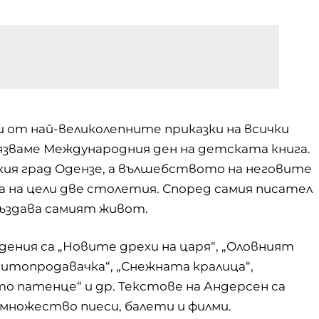
и от най-великолепните приказки на всички
язваме Международния ден на детската книга.
тския град Одензе, а вълшебството на неговите
 на цели две столетия. Според самия писател
създава самият живот.
ения са „Новите дрехи на царя“, „Оловният
ритопродавачка“, „Снежната кралица“,
то патенце“ и др. Текстове на Андерсен са
 множество пиеси, балети и филми.