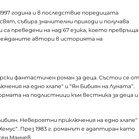
 1997 година и в последствие поредицата
свят, събира значителни приходи и получава
 са преведени на над 67 езика, което превръща
евежданите автори в историята на
гарски фантастичен роман за деца. Състои се о
чения на едно хлапе“ и “Ян Бибиян на Луната“.
ормата на подлистници към вестника за деца и
ибиян. Невероятни приключения на едно хлапе“
“Хемус“. През 1983 г. романът е адаптиран като
сен Манчев.