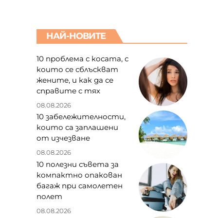
НАЙ-НОВИТЕ
10 проблема с косата, с
които се сблъскват
жените, и как да се
справите с тях
08.08.2026
10 забележителности,
които са заплашени
от изчезване
08.08.2026
10 полезни съвета за
компактно опакован
багаж при самолетен
полет
08.08.2026