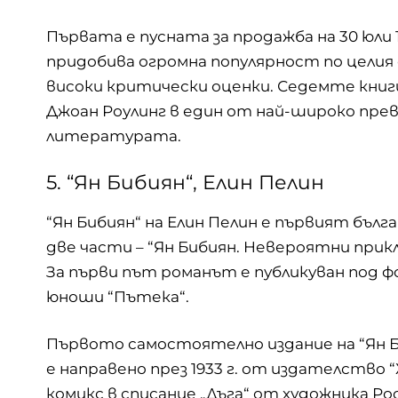
Първата е пусната за продажба на 30 юли
придобива огромна популярност по целия 
високи критически оценки. Седемте книги
Джоан Роулинг в един от най-широко пр
литературата.
5. “Ян Бибиян“, Елин Пелин
“Ян Бибиян“ на Елин Пелин е първият бъл
две части – “Ян Бибиян. Невероятни приклю
За първи път романът е публикуван под ф
юноши “Пътека“.
Първото самостоятелно издание на “Ян Б
е направено през 1933 г. от издателство 
комикс в списание „Дъга“ от художника Ро