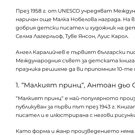
През 1958 г. от UNESCO учредяват Между
наричан още Малка Нобелова награда. На в
добрия детски писател и художник на де
Селма Лагерльоф, Туве Янсон, Луис Карол.
Ангел Каралийчев е първият български пи
Международния съвет за детската книга 
празника решихме да ви припомним 10-те 
1. “Малкият принц“, Антоан дьо
“Малкият принц“ е най-популярното прои
публикуван за първи път през 1943 г. Книг
писател и е илюстрирана с негови рисунки
Като форма и жанр произведението няма 