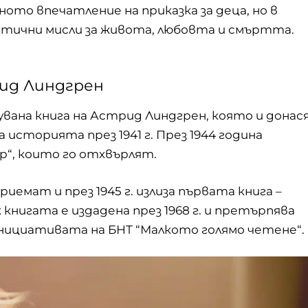
ото впечатление на приказка за деца, но в
стични мисли за живота, любовта и смъртта.
рид Линдгрен
увана книга на Астрид Линдгрен, която и донас
историята през 1941 г. През 1944 година
р“, които го отхвърлят.
иемат и през 1945 г. излиза първата книга –
 книгата е издадена през 1968 г. и претърпява
 инициативата на БНТ “Малкото голямо четене“.