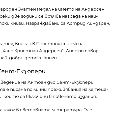
народен Златен медал на името на Андерсен,
секи две години се връчва награда на най-
тски книги. Награждавани са Астрид Линдгрен,
сател, вписан в Почетния списък на
„Ханс Кристиан Андерсен“. Днес по повод
най-добри детски книги.
 Сент-Екзюпери
зведение на Антоан дьо Сент-Екзюпери,
ата е писана по лични преживявания на летеца-
, които са включени в повечето издания.
аналог в световната литература. Тя е