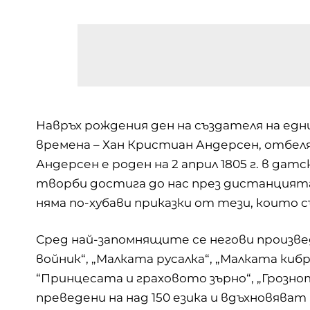
Навръх рождения ден на създателя на едн
времена – Хан Кристиан Андерсен, отбел
Андерсен
е роден на 2 април 1805 г. в да
творби достига до нас през дистанцията
няма по-хубави приказки от тези, които 
Сред най-запомнящите се негови произвед
войник“, „Малката русалка“, „Малката киб
“Принцесата и граховото зърно“, „Грозно
преведени на над 150 езика и вдъхновяват