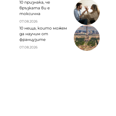
10 признака, че
връзката ви е
токсична
07.08.2026
10 неща, които можем
да научим от
французите
07.08.2026