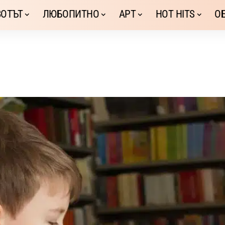
ОТЪТ
ЛЮБОПИТНО
АРТ
HOT HITS
О