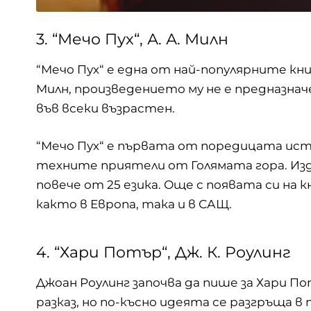
3. “Мечо Пух“, А. А. Милн
“Мечо Пух“ е една от най-популярните кни
Милн, произведението му не е предназнач
във всеки възрастен.
“Мечо Пух“ е първата от поредицата ис
техните приятели от Голямата гора. Издад
повече от 25 езика. Още с появата си на 
както в Европа, така и в САЩ.
4. “Хари Потър“, Дж. К. Роулинг
Джоан Роулинг започва да пише за Хари 
разказ, но по-късно идеята се разгръща в 