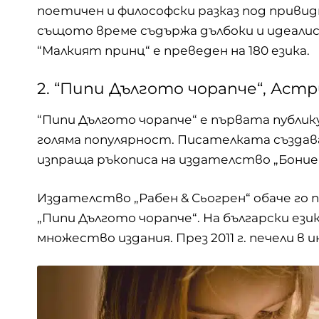
поетичен и философски разказ под привидн
същото време съдържа дълбоки и идеали
“Малкият принц“ е преведен на 180 езика.
2. “Пипи Дългото чорапче“, Аст
“Пипи Дългото чорапче“ е първата публик
голяма популярност. Писателката създава 
изпраща ръкописа на издателство „Боние
Издателство „Рабен & Сьогрен“ обаче го пр
„Пипи Дългото чорапче“. На български език
множество издания. През 2011 г. печели в