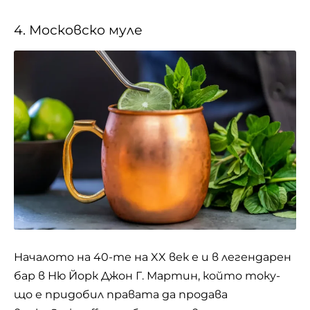
4. Московско муле
Началото на 40-те на XX век е и в легендарен
бар в Ню Йорк Джон Г. Мартин, който току-
що е придобил правата да продава