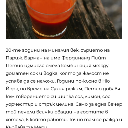
20-те години на миналия век, сърцето на
Париж. Барман на име Фердинанд Пийт
Петио измисля смела комбинация между
доматен сок и водка, която за жалост не
успява да се наложи. Години по-късно в Ню
Йорк, по време на Сухия режим, Петио добавя
към творението си щипка сол, лимон, сос
уорчестър и стрък целина. Само за една вечер
той печели всички овации на гостите в
хотела, в който работи. Точно там се ражда и
Кървавата Мери.