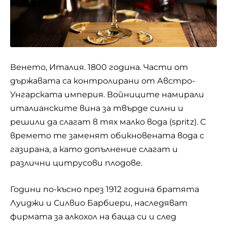
Венето, Италия. 1800 година. Части от
държавата са контролирани от Австро-
Унгарската империя. Войниците намирали
италианските вина за твърде силни и
решили да слагат в тях малко вода (spritz). С
времето те заменят обикновената вода с
газирана, а като допълнение слагат и
различни цитрусови плодове.
Години по-късно през 1912 година братята
Луиджи и Силвио Барбиери, наследяват
фирмата за алкохол на баща си и след