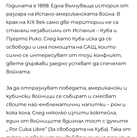
Годината е 1898. Една вълнуваща история от
разгара на Испано-американската война. В
края на XIX век само две територии не са
станали независими от Испания – Куба и
Пуерто Рико. След като Куба иска да се
освободи и има помощта на САЩ, които
силно се интересуват от този конфликт,
двете държави заедно успяват да спечелят
войната.
За да отпразнуват победата, американски и
кубински войници се събират и смесват
своите най-емблематични напитки – ром и
кока кола. След няколко изпити коктейла,
един от войниците вдигнал тост с думите
„ Por Cuba Libre” (За свободата на Куба). Така от