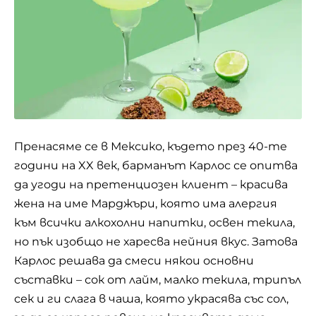
Пренасяме се в Мексико, където през 40-те
години на XX век, барманът Карлос се опитва
да угоди на претенциозен клиент – красива
жена на име Марджъри, която има алергия
към всички алкохолни напитки, освен текила,
но пък изобщо не харесва нейния вкус. Затова
Карлос решава да смеси някои основни
съставки – сок от лайм, малко текила, трипъл
сек и ги слага в чаша, която украсява със сол,