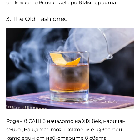
отколкото всички лекари в Империята.
3. The Old Fashioned
Роден в САЩ в началото на XIX век, наричан
също „Бащата”, този коктейл е известен
като един от най-старите в света.