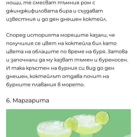
нощи, те смесват тъмния ром с
джинджифиловата бира и създават
известния и до ден днешен коктейл.
Според историята моряците казали, че
получилия се цвят на коктейла бил като
цвета на облаците по време на буря. Затова
и започнали да му казват тъмен и буреносен.
И така кръстен на бурния си вид до ден
днешен, коктейлът отдава почит на
бурните плавания в морето.
6. Маргарита