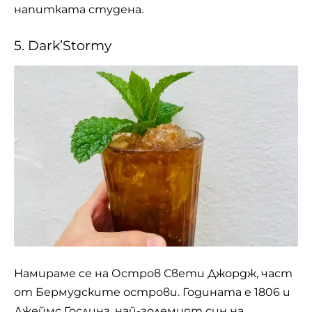
напитката студена.
5. Dark’Stormy
Намираме се на Остров Свети Джордж, част
от Бермудските острови. Годината е 1806 и
Джеймс Гослинг, най-големият син на