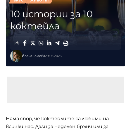
ВКУС
ЖИВОТЪТ
10 истории за 10
коктейла
Йоана Томова
29.06.2026
Няма спор, че коктейлите са любими на
всички нас. Дали за неделен брънч или за