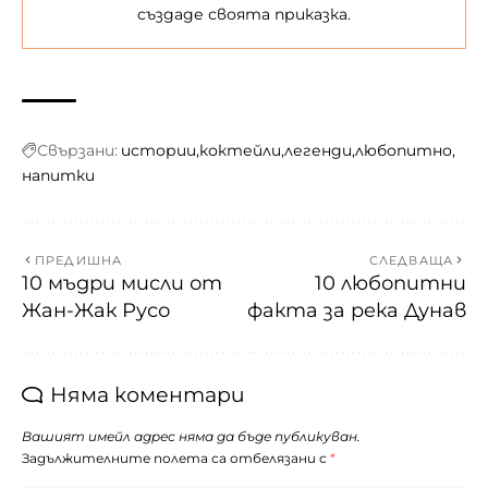
създаде своята приказка.
Свързани:
истории
коктейли
легенди
любопитно
напитки
ПРЕДИШНА
СЛЕДВАЩА
10 мъдри мисли от
10 любопитни
Жан-Жак Русо
факта за река Дунав
Няма коментари
Вашият имейл адрес няма да бъде публикуван.
Задължителните полета са отбелязани с
*