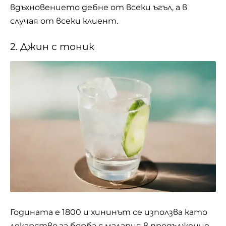
вдъхновението дебне от всеки ъгъл, а в
случая от всеки клиент.
2. Джин с тоник
Годината е 1800 и хининът се използва като
лекарство за борба с малария в продължение