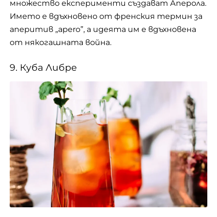
множество експерименти създават Аперола.
Името е вдъхновено от френския термин за
аперитив „apero”, а идеята им е вдъхновена
от някогашната война.
9. Куба Либре