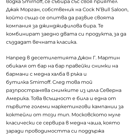
водка Smirnoff, се събира със своя приятел
Джак Морган, собственик на Cock N’Bull Saloon,
който също се опитва да развие своята
компания за джинджифилова бира. Те
комбинират заедно двата си продукта, за да
създадат вечната класика.
Напред в десетилетията Джон Г. Мартин
обикаля от бар на бар правейки снимки на
бармани с медна халба в ръка и
бутилка Smirnoff. След това той
разпространява снимките из цяла Северна
Америка. Това всъщност е била и една от
първите големи маркетингови кампании за
коктейли от този тип. Московското муле
класически се сервира в медна чаша, която
заради проводимостта си поддържа