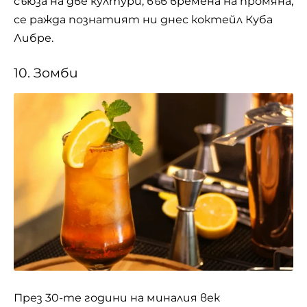
съюза на две култури, във времена на промяна,
се ражда познатият ни днес коктейл Куба
Либре.
10. Зомби
През 30-те години на миналия век