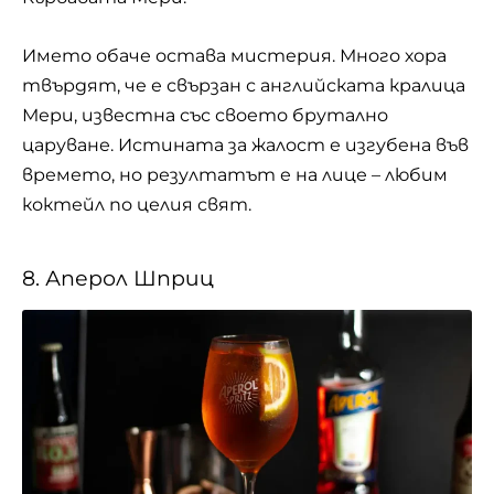
Името обаче остава мистерия. Много хора
твърдят, че е свързан с английската кралица
Мери, известна със своето брутално
царуване. Истината за жалост е изгубена във
времето, но резултатът е на лице – любим
коктейл по целия свят.
8. Аперол Шприц