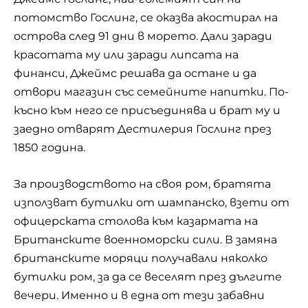
потомство Гослинг, се оказва акостирал на
острова след 91 дни в морето. Дали заради
красотата му или заради липсата на
финанси, Джеймс решава да остане и да
отвори магазин със семейните напитки. По-
късно към него се присъединява и брат му и
заедно отварят Дестилерия Гослинг през
1850 година.
За производството на своя ром, братята
използват бутилки от
шампанско
, взети от
офицерската столова към казармата на
Британските военноморски сили. В замяна
британските моряци получавали няколко
бутилки ром, за да се веселят през дългите
вечери. Именно и в една от тези забавни