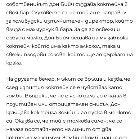
собственикът Дон Бийч създава коктейла в
своя бар. Слуховете са, че той го е направил
за холивудски изпълнителен директор, който
влиза с махмурлук в бара. За да го освежи и
събуди малко, Дон Бийч решава да му забърка
коктейл, който има както алкохол, така и
свежи плодови сокове, който ще го държат на
крака.
На другата вечер, мъжът се връща и казва, че
след изпития коктейл се е чувствал като
зомби. Въпреки, че не е ясно дали го е казал в
позитивен или отрицателен смисъл, Дон
кръщава коктейла Зомби и го пуска в менюто
си. Оказва се, че той е толкова силен, че се
налага поставянето на лимит от два
коктейла максимум. Зомби е комбинация от