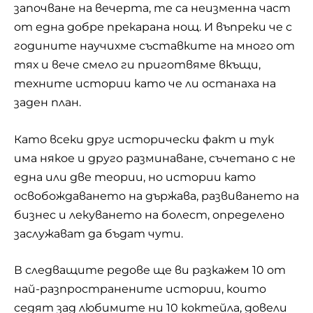
започване на вечерта, те са неизменна част
от една добре прекарана нощ. И въпреки че с
годините научихме съставките на много от
тях и вече смело ги приготвяме вкъщи,
техните истории като че ли останаха на
заден план.
Като всеки друг исторически факт и тук
има някое и друго разминаване, съчетано с не
една или две теории, но истории като
освобождаването на държава, развиването на
бизнес и лекуването на болест, определено
заслужават да бъдат чути.
В следващите редове ще ви разкажем 10 от
най-разпространените истории, които
седят зад любимите ни 10 коктейла, довели