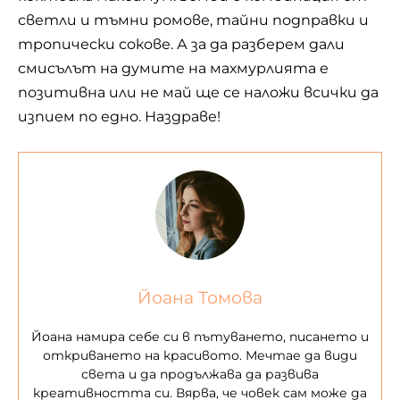
светли и тъмни ромове, тайни подправки и
тропически сокове. А за да разберем дали
смисълът на думите на махмурлията е
позитивна или не май ще се наложи всички да
изпием по едно. Наздраве!
Йоана Томова
Йоана намира себе си в пътуването, писането и
откриването на красивото. Мечтае да види
света и да продължава да развива
креативността си. Вярва, че човек сам може да