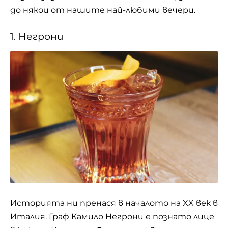
до някои от нашите най-любими вечери.
1. Негрони
Историята ни пренася в началото на XX век в
Италия. Граф Камило Негрони е познато лице