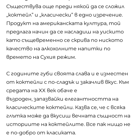
Съществува още преди някой да се сложил
„коктейл” и „класически” в едно изречение.
Продукт на американската култура, той
предлага начин да се насладиш на уискито
като същевременно се скрива по ниското
качество на алкохолните напитки по
времето на Сухия режим.
С годините губи своята слава и е изместен
от коктейли с по-сладък и закачлив вкус. Към
средата на XX век обаче е
възроден, запазвайки елегантността на
класическите коктейли. Казва се, че с всяка
глътка може да вкусиш вечната същност на
историите на коктейлите. Все пак нищо не
е по-добро от класиката.