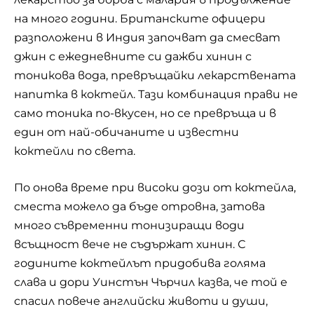
на много години. Британските офицери
разположени в Индия започват да смесват
джин с ежедневните си дажби хинин с
тоникова вода, превръщайки лекарствената
напитка в коктейл. Тази комбинация прави не
само тоника по-вкусен, но се превръща и в
един от най-обичаните и известни
коктейли по света.
По онова време при високи дози от коктейла,
сместа можело да бъде отровна, затова
много съвременни тонизиращи води
всъщност вече не съдържат хинин. С
годините коктейлът придобива голяма
слава и дори Уинстън Чърчил казва, че той е
спасил повече английски животи и души,