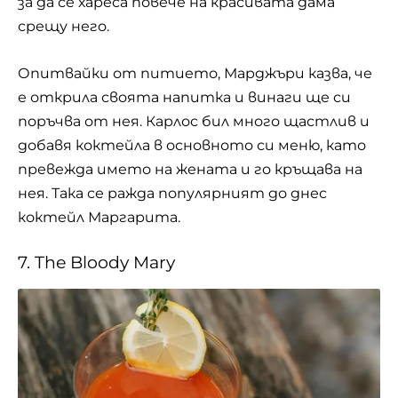
за да се хареса повече на красивата дама
срещу него.
Опитвайки от питието, Марджъри казва, че
е открила своята напитка и винаги ще си
поръчва от нея. Карлос бил много щастлив и
добавя коктейла в основното си меню, като
превежда името на жената и го кръщава на
нея. Така се ражда популярният до днес
коктейл Маргарита.
7. The Bloody Mary