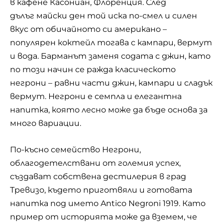
в кафене Касониан, Флоренция. След
дълъг майски ден той иска по-смел и силен
вкус от обичайното си американо –
популярен
коктейл
тогава с кампари, вермут
и вода. Барманът заменя содата с джин, като
по този начин се ражда класическото
негрони – равни части джин, кампари и сладък
вермут. Негрони е семпла и елегантна
напитка, която лесно може да бъде основа за
много вариации.
По-късно семейство Негрони,
облагодетелствани от големия успех,
създават собствена дестилерия в град
Тревизо, където приготвяли и готовата
напитка под името Antico Negroni 1919. Като
пример от историята може да вземем, че