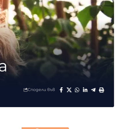
а
Сподели във