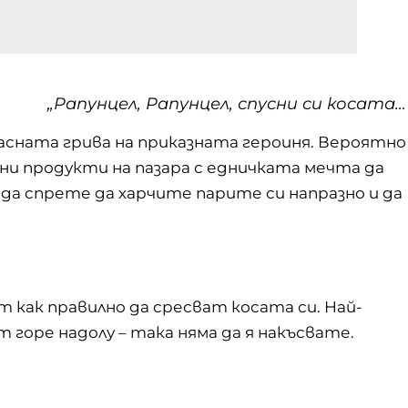
„Рапунцел, Рапунцел, спусни си косата…
асната грива на приказната героиня. Вероятно
жни продукти на пазара с едничката мечта да
да спрете да харчите парите си напразно и да
 как правилно да сресват косата си. Най-
 горе надолу – така няма да я накъсвате.