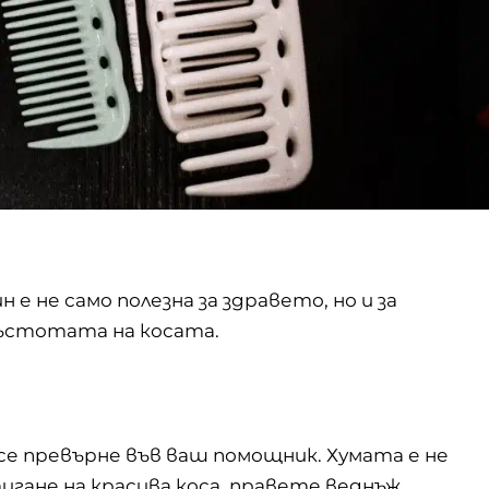
 не само полезна за здравето, но и за
гъстотата на косата.
е превърне във ваш помощник. Хумата е не
тигане на красива коса, правете веднъж