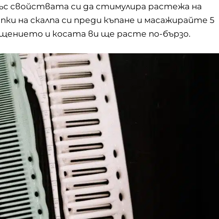
ъс свойствата си да стимулира растежа на
пки на скалпа си преди къпане и масажирайте 5
щението и косата ви ще расте по-бързо.