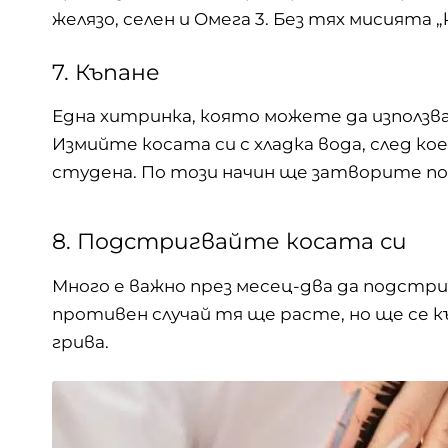
желязо, селен и
Oмега 3
. Без тях мисията „
7. Къпане
Една хитринка, която можете да използва
Измийте косата си с хладка вода, след к
студена. По този начин ще затворите п
8. Подстригвайте косата си
Много е важно през месец-два да подстр
противен случай тя ще расте, но ще се к
грива.