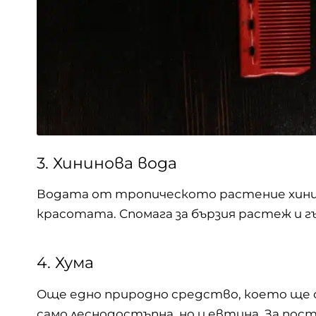
3. Хининова вода
Водата от тропическото растение хинин е
красотата. Спомага за бързия растеж и 
4. Хума
Още едно природно средство, което ще с
само леснодостъпна, но и евтина. За пос