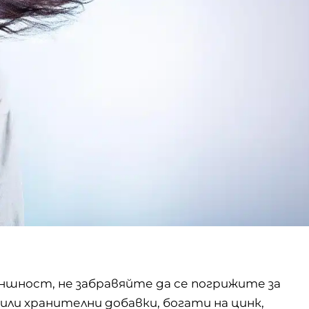
ъншност, не забравяйте да се погрижите за
ли хранителни добавки, богати на цинк,