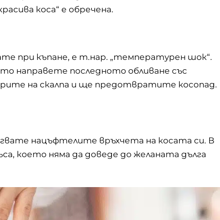
красива коса“ е обречена.
те при къпане, е т.нар. „температурен шок“.
оето направете последното обливане със
орите на скалпа и ще предотвратите косопад.
игвате нацъфтелите връхчета на косата си. В
ъса, което няма да доведе до желаната дълга