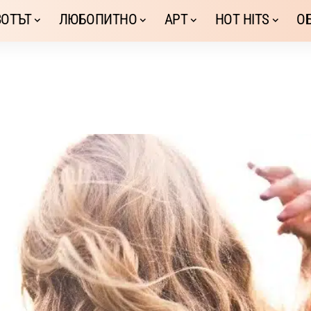
ОТЪТ
ЛЮБОПИТНО
АРТ
HOT HITS
О