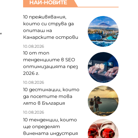
НАЙ-НОВИТЕ
10 преживявания,
които си струва да
опиташ на
“
Канарските острови
10.08.2026
10 от топ
тенденциите в SEO
оптимизацията през
2026 г.
10.08.2026
10 дестинации, които
да посетите това
лято в България
10.08.2026
10 тенденции, които
ще определят
винената индустрия