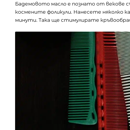
Бадемовото масло е познато от векове с
космените фоликули. Нанесете няколко ка
минути. Така ще стимулирате кръвообра