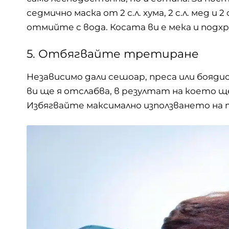
седмично маска от 2 с.л. хума, 2 с.л. мед и
отмийте с вода. Косата ви е мека и подхр
5. Отбягвайте третиране
Независимо дали сешоар, преса или бояд
ви ще я отслабва, в резултат на което ще
Избягвайте максимално използването на 