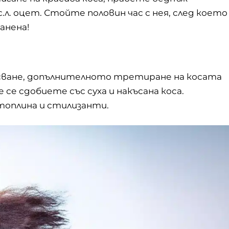
 2 с.л. оцет. Стойте половин час с нея, след което
анена!
исване, допълнителното третиране на косата
 се сдобиете със суха и накъсана коса.
топлина и стилизанти.