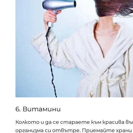
6. Витамини
Колкото и да се стараете към красива в
организма си отвътре. Приемайте храни и