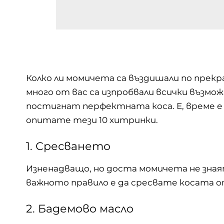
Колко ли момичета са въздишали по прекр
много от вас са изпробвали всички възмо
постигнат перфектната коса. Е, време е 
опитате тези 10 хитринки.
1. Сресването
Изненадващо, но доста момичета не знаят
важното правило е да сресвате косата от
2. Бадемово масло