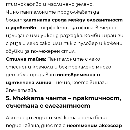
тъмнокафяво и маслинено зелено.
Чино панталоните продължават да
бъдат
златната среда между елегантност
и удобство
– перфектни за офиса, вечерно
излизане или уикенд разходка. Комбинирай ги
с риза и леко сако, или пък с пуловер и кожени
обувки за по-лежерен стил.
Стилна тайна:
Панталоните с леко
стеснени крачоли и без прекалено много
детайли придават
по-съвременна и
изтънчена линия
– нещо, което винаги
впечатлява.
5. Мъжката чанта – практичност,
съчетана с елегантност
Ако преди години мъжката чанта беше
подценявана, днес тя е
неотменим аксесоар