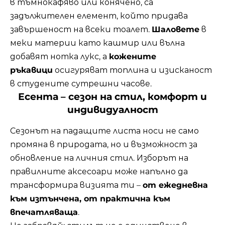
в тъмнокафяво или конячено, са
задължителен елемент, който придава
завършеност на всеки тоалет.
Шаловете
в
меки материи като кашмир или вълна
добавят нотка лукс, а
кожените
ръкавици
осигуряват топлина и изисканост
в студените сутрешни часове.
Есента – сезон на стил, комфорт и
индивидуалност
Сезонът на падащите листа носи не само
промяна в природата, но и възможност за
обновление на личния стил. Изборът на
правилните аксесоари може напълно да
трансформира визията ти –
от ежедневна
към изтънчена, от практична към
впечатляваща
.