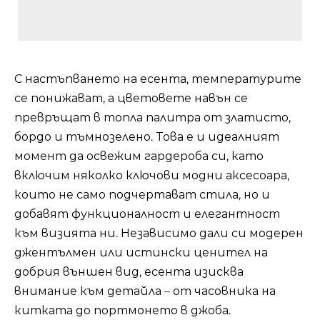
С настъпването на есента, температурите
се понижават, а цветовете навън се
превръщат в топла палитра от златисто,
бордо и тъмнозелено. Това е и идеалният
момент да освежим гардероба си, като
включим няколко ключови модни аксесоара,
които не само подчертават стила, но и
добавят функционалност и елегантност
към визията ни. Независимо дали си модерен
джентълмен или истински ценител на
добрия външен вид, есента изисква
внимание към детайла – от часовника на
китката до портмонето в джоба.