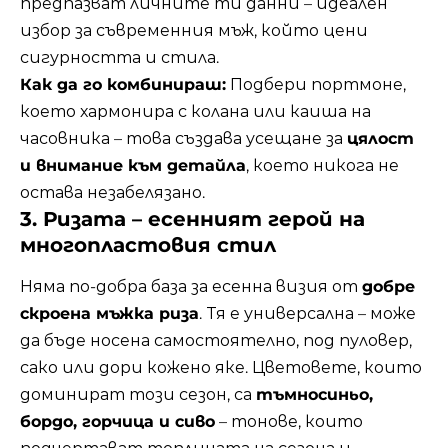
предпазват личните ти данни – идеален
избор за съвременния мъж, който цени
сигурността и стила.
Как да го комбинираш:
Подбери портмоне,
което хармонира с колана или каиша на
часовника – това създава усещане за
цялост
и внимание към детайла
, което никога не
остава незабелязано.
3. Ризата – есенният герой на
многопластовия стил
Няма по-добра база за есенна визия от
добре
скроена мъжка риза
. Тя е универсална – може
да бъде носена самостоятелно, под пуловер,
сако или дори кожено яке. Цветовете, които
доминират този сезон, са
тъмносиньо,
бордо, горчица и сиво
– тонове, които