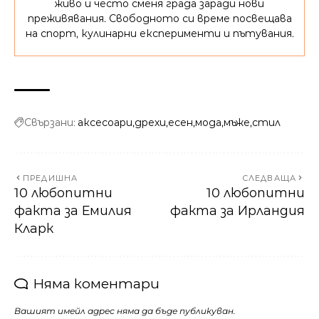
живо и често сменя града заради нови
преживявания. Свободното си време посвещава
на спорт, кулинарни експерименти и пътувания.
Свързани:
аксесоари
дрехи
есен
мода
мъже
стил
ПРЕДИШНА
СЛЕДВАЩА
10 любопитни
10 любопитни
факта за Емилия
факта за Ирландия
Кларк
Няма коментари
Вашият имейл адрес няма да бъде публикуван.