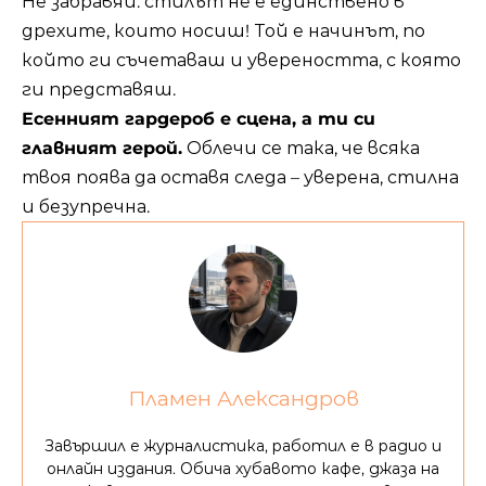
Не забравяй: стилът не е единствено в
дрехите, които носиш! Той е начинът, по
който ги съчетаваш и увереността, с която
ги представяш.
Есенният гардероб е сцена, а ти си
главният герой.
Облечи се така, че всяка
твоя поява да оставя следа – уверена, стилна
и безупречна.
Пламен Александров
Завършил е журналистика, работил е в радио и
онлайн издания. Обича хубавото кафе, джаза на