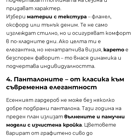
подчертават топлината на сезона и
придават характер.
Избери
материи с текстура
– фланел,
оксфорд или тънък деним. Те не само
изглеждат стилно, но и осигуряват комфорт
в по-хладните дни. Ако целта ти е
елегантна, но ненатрапчива визия,
карето
е
безспорен фаворит – то внася динамика и
подчертава индивидуалността.
4. Панталоните – от класика към
съвременна елегантност
Есенният гардероб не може без няколко
добре подбрани панталона. Тази година на
преден план излизат
вълнените и памучни
модели с изчистена кройка
. Цветовете
варират от графитено сиво до