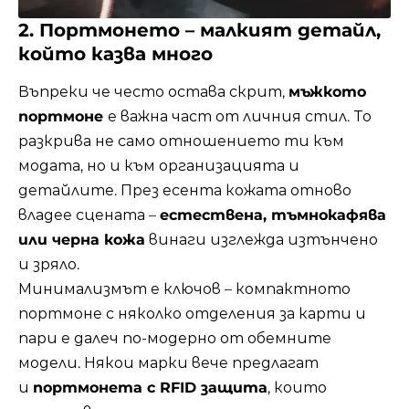
2. Портмонето – малкият детайл,
който казва много
Въпреки че често остава скрит,
мъжкото
портмоне
е важна част от личния стил. То
разкрива не само отношението ти към
модата, но и към организацията и
детайлите. През есента кожата отново
владее сцената –
естествена, тъмнокафява
или черна кожа
винаги изглежда изтънчено
и зряло.
Минимализмът е ключов – компактното
портмоне с няколко отделения за карти и
пари е далеч по-модерно от обемните
модели. Някои марки вече предлагат
и
портмонета с RFID защита
, които