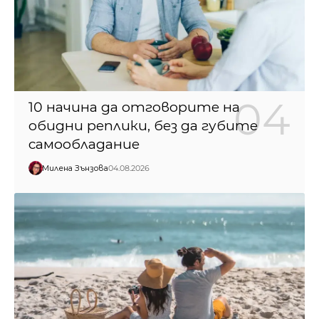
10 начина да отговорите на
обидни реплики, без да губите
самообладание
Милена Зънзова
04.08.2026