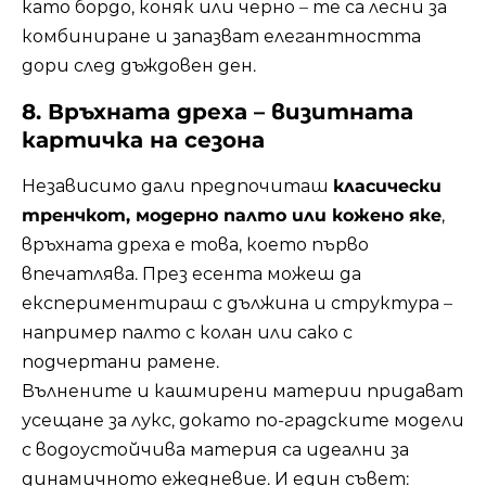
като бордо, коняк или черно – те са лесни за
комбиниране и запазват елегантността
дори след дъждовен ден.
8. Връхната дреха – визитната
картичка на сезона
Независимо дали предпочиташ
класически
тренчкот, модерно палто или кожено яке
,
връхната дреха е това, което първо
впечатлява. През есента можеш да
експериментираш с дължина и структура –
например палто с колан или сако с
подчертани рамене.
Вълнените и кашмирени материи придават
усещане за лукс, докато по-градските модели
с водоустойчива материя са идеални за
динамичното ежедневие. И един съвет: