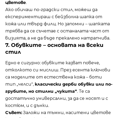
цветове
.
Ако обичаш по-градски стил, можеш да
експериментираш с бейзболна шапка от
кожа или твърд филц. Но запомни – шапката
трябва да се съчетае с останалата част от
визията, а не да бъде прекалено натрапчива.
7. Обувките – основата на всеки
стил
Едно е сигурно: обувките казват повече,
отколкото си мислиш. През есента ключови
са моделите от естествена кожа – боти
тип „челси“,
класически дерби обувки или по-
грубите, но стилни „чукита“
. Те са
достатъчно универсални, за да се носят и с
костюм, и с дънки.
Съвет:
Заложи на тъмни, наситени цветове