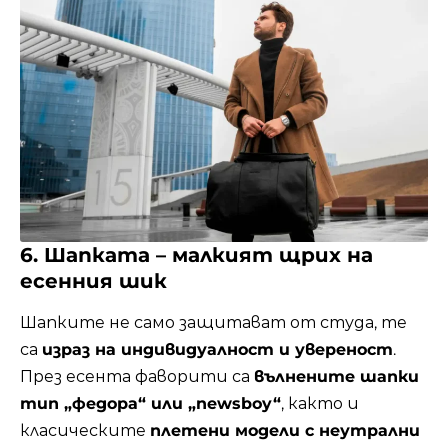
6. Шапката – малкият щрих на
есенния шик
Шапките не само защитават от студа, те
са
израз на индивидуалност и увереност
.
През есента фаворити са
вълнените шапки
тип „федора“ или „newsboy“
, както и
класическите
плетени модели с неутрални