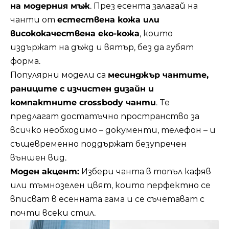
на модерния мъж
. През есента залагай на
чанти от
естествена кожа или
висококачествена еко-кожа
, които
издържат на дъжд и вятър, без да губят
форма.
Популярни модели са
месинджър чантите,
раниците с изчистен дизайн и
компактните crossbody чанти
. Те
предлагат достатъчно пространство за
всичко необходимо – документи, телефон – и
същевременно поддържат безупречен
външен вид.
Моден акцент:
Избери чанта в топъл кафяв
или тъмнозелен цвят, които перфектно се
вписват в есенната гама и се съчетават с
почти всеки стил.