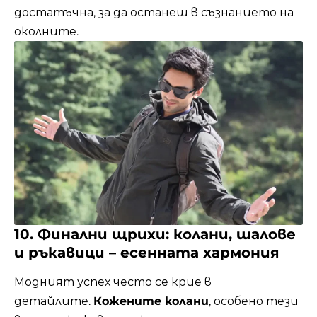
достатъчна, за да останеш в съзнанието на
околните.
10. Финални щрихи: колани, шалове
и ръкавици – есенната хармония
Модният успех често се крие в
детайлите.
Кожените колани
, особено тези