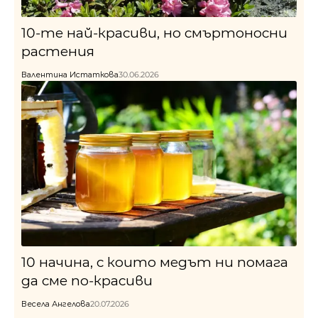
10-те най-красиви, но смъртоносни
растения
Валентина Истаткова
30.06.2026
10 начина, с които медът ни помага
да сме по-красиви
Весела Ангелова
20.07.2026