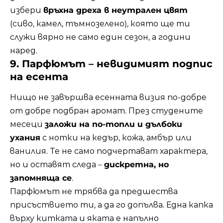
избери
връхна дреха в неутрален цвят
(сиво, камел, тъмнозелено), която ще ти
служи вярно не само един сезон, а години
наред.
9. Парфюмът – невидимият подпис
на есента
Нищо не завършва есенната визия по-добре
от добре подбран аромат. През студените
месеци
заложи на по-топли и дълбоки
ухания
с нотки на кедър, кожа, амбър или
ванилия. Те не само подчертават характера,
но и оставят следа –
дискретна, но
запомняща се
.
Парфюмът не трябва да предшества
присъствието ти, а да го допълва. Една капка
върху китката и яката е напълно