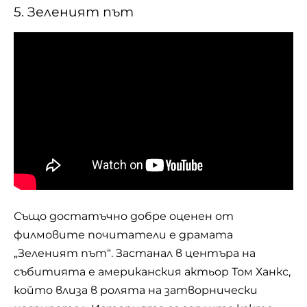
5. Зеленият път
Също достатъчно добре оценен от
филмовите почитатели е драмата
„Зеленият път“. Застанал в центъра на
събитията е американския актьор Том Ханкс,
който влиза в ролята на затворнически