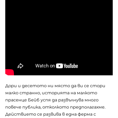
Дори и десетото ни място да ви се стори
малко странно, историята на малкото
прасенце Бейб успя да развълнува много
повече публика, отколкото предполагахме.
Действието се развива в една ферма с