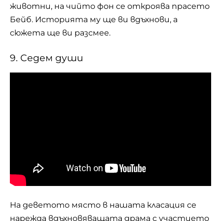
животни, на чийто фон се откроява прасето
Бейб. Историята му ще ви вдъхнови, а
сюжета ще ви разсмее.
9. Седем души
На деветото място в нашата класация се
нарежда вдъхновяващата драма с участието