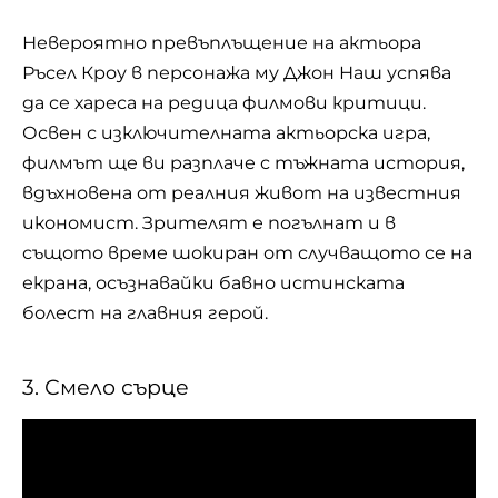
Невероятно превъплъщение на актьора
Ръсел Кроу в персонажа му Джон Наш успява
да се хареса на редица филмови критици.
Освен с изключителната актьорска игра,
филмът ще ви разплаче с тъжната история,
вдъхновена от реалния живот на известния
икономист. Зрителят е погълнат и в
същото време шокиран от случващото се на
екрана, осъзнавайки бавно истинската
болест на главния герой.
3. Смело сърце