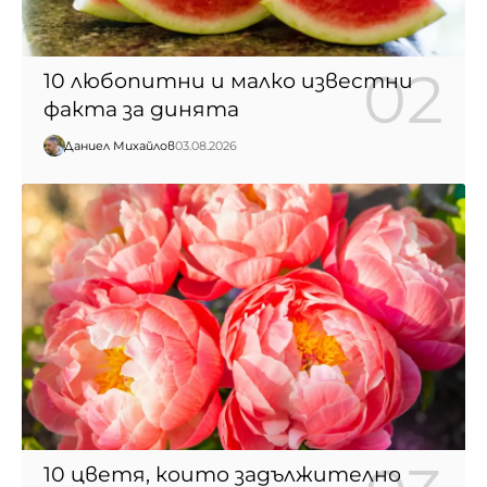
10 любопитни и малко известни
факта за динята
Даниел Михайлов
03.08.2026
10 цветя, които задължително