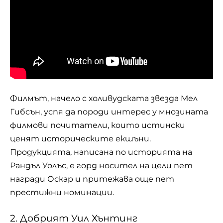
Филмът, начело с холивудската звезда Мел
Гибсън, успя да породи интерес у мнозината
филмови почитатели, които истински
ценят историческите екшъни.
Продукцията, написана по историята на
Рандъл Уолъс, е горд носител на цели пет
награди Оскар и притежава още пет
престижни номинации.
2. Добрият Уил Хънтинг