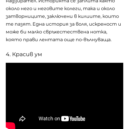
надзирател. Историята се заплита както
около него и неговите колеги, така и около
затворниците, заключени в килиите, които
те пазят. Една история за воля, искреност и
може би малко свръхестествена нотка,
която прави лентата още по-вълнуваща.
4. Красив ум