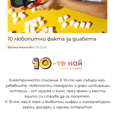
10 любопитни факта за диабета
Весела Ангелова
27.06.2026
Електронното списание © 10-те най събира най-
забавните, любопитни, скандални и дори шокиращи
истории – от музика и кино, през храни и места,
които си струва да се посетят.
© 10-те най е хора и животни, цифри и литературни
герои, догадки и научни открития.