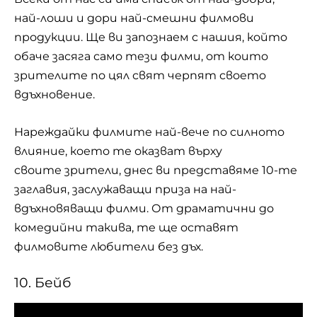
най-лоши и дори най-смешни филмови
продукции. Ще ви запознаем с нашия, който
обаче засяга само тези филми, от които
зрителите по цял свят черпят своето
вдъхновение.
Нареждайки филмите най-вече по силното
влияние, което те оказват върху
своите зрители, днес ви представяме 10-те
заглавия, заслужаващи приза на най-
вдъхновяващи филми. От драматични до
комедийни такива, те ще оставят
филмовите любители без дъх.
10. Бейб