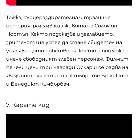
Тежка, сърцераздирателна и трагична
история, разказваща живота на Соломон
Нортъп. Както подсказва и заглавието,
зрителят ще успее да стане свидетел на
ужасяващото робство, на което е подложен
иначе свободният главен персонаж. Филмът
печели цели три награди Оскар и се радва на
звездното участие на актьорите
Брад Пит
и Бенедикт Къмбърбач.
7. Карате кид