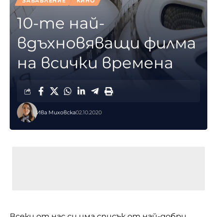
ЗАБАВЛЕНИЕ
КИНО
10-те най-
вдъхновяващи филма
на всички времена
Ива Миховска
02.10.2020
Всеки от нас си има списък от най-добри,