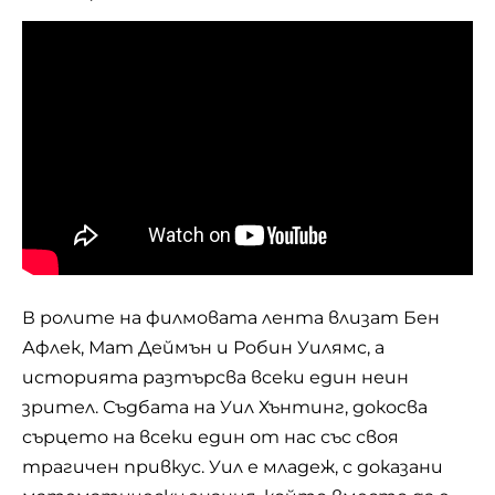
В ролите на филмовата лента влизат Бен
Афлек, Мат Деймън и Робин Уилямс, а
историята разтърсва всеки един неин
зрител. Съдбата на Уил Хънтинг, докосва
сърцето на всеки един от нас със своя
трагичен привкус. Уил е младеж, с доказани