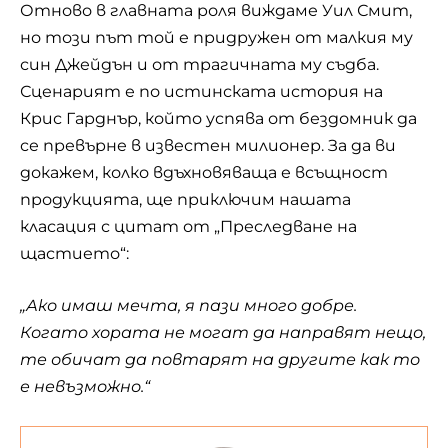
Отново в главната роля виждаме Уил Смит,
но този път той е придружен от малкия му
син Джейдън и от трагичната му съдба.
Сценарият е по истинската история на
Крис Гарднър, който успява от бездомник да
се превърне в известен милионер. За да ви
докажем, колко вдъхновяваща е всъщност
продукцията, ще приключим нашата
класация с цитат от „Преследване на
щастието“:
„Ако имаш мечта, я пази много добре.
Когато хората не могат да направят нещо,
те обичат да повтарят на другите как то
е невъзможно.“