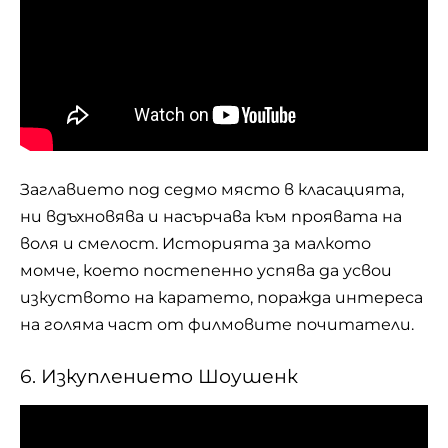
Заглавието под седмо място в класацията,
ни вдъхновява и насърчава към проявата на
воля и смелост. Историята за малкото
момче, което постепенно успява да усвои
изкуството на каратето, поражда интереса
на голяма част от филмовите почитатели.
6. Изкуплението Шоушенк