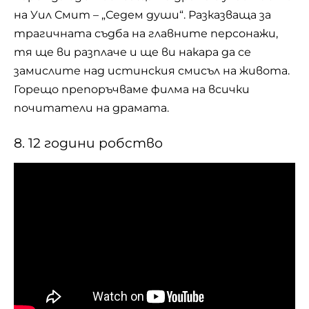
на Уил Смит – „Седем души“. Разказваща за
трагичната съдба на главните персонажи,
тя ще ви разплаче и ще ви накара да се
замислите над истинския смисъл на живота.
Горещо препоръчваме филма на всички
почитатели на драмата.
8. 12 години робство