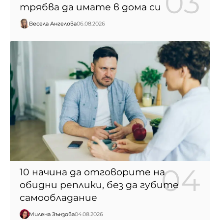
трябва да имате в дома си
Весела Ангелова
06.08.2026
10 начина да отговорите на
обидни реплики, без да губите
самообладание
Милена Зънзова
04.08.2026