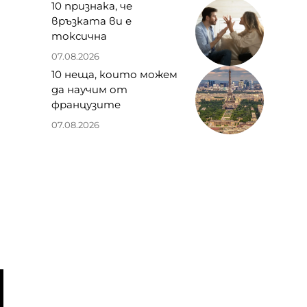
10 признака, че
връзката ви е
токсична
07.08.2026
10 неща, които можем
да научим от
французите
07.08.2026