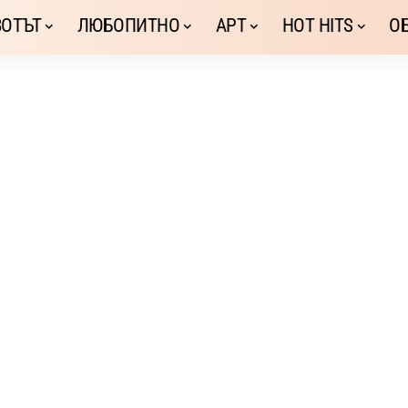
ОТЪТ
ЛЮБОПИТНО
АРТ
HOT HITS
О