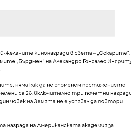
й-желаните кинонагради в света – „Оскарите“.
лмите „Бърдмен“ на Алехандро Гонсалес Инярит
.
дите, няма как да не споменем постижението
ечелени са 26, включително три почетни наград
дин човек на Земята не е успявал да повтори
та награда на Американската академия за