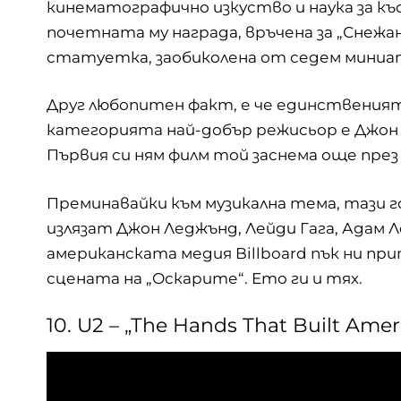
кинематографично изкуство и наука за к
почетната му награда, връчена за „Снежа
статуетка, заобиколена от седем миниа
Друг любопитен факт, е че единственият
категорията най-добър режисьор е Джон 
Първия си ням филм той заснема още през 
Преминавайки към музикална тема, тази 
излязат Джон Леджънд, Лейди Гага, Адам 
американската медия Billboard пък ни при
сцената на „Оскарите“. Ето ги и тях.
10. U2 – „The Hands That Built Amer