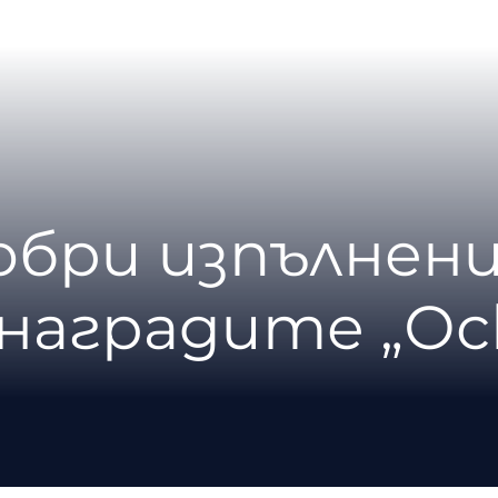
обри изпълнени
наградите „Ос