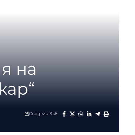
я на
кар“
Сподели във