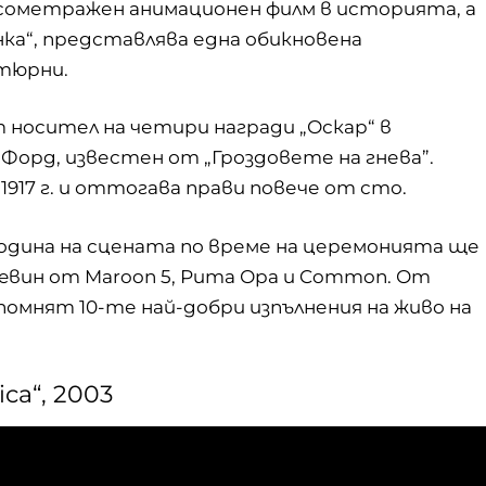
ъсометражен анимационен филм в историята, а
нка“, представлява една обикновена
тюрни.
 носител на четири награди „Оскар“ в
Форд, известен от „Гроздовете на гнева”.
1917 г. и оттогава прави повече от сто.
година на сцената по време на церемонията ще
Лeвин от Maroon 5, Рита Ора и Common. От
помнят 10-те най-добри изпълнения на живо на
ica“, 2003