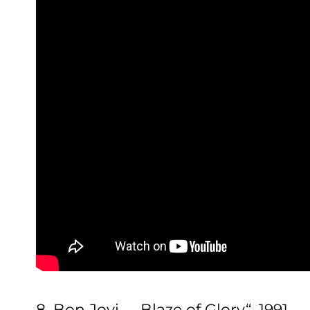
8. Bon Jovi – „Blaze of Glory“, 1991