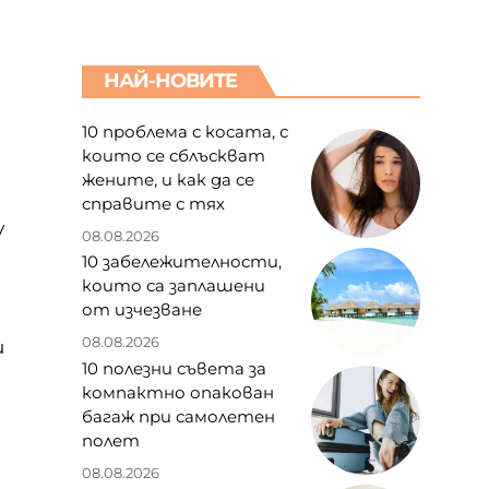
НАЙ-НОВИТЕ
10 проблема с косата, с
които се сблъскват
жените, и как да се
справите с тях
у
08.08.2026
10 забележителности,
които са заплашени
от изчезване
08.08.2026
и
10 полезни съвета за
компактно опакован
багаж при самолетен
полет
08.08.2026