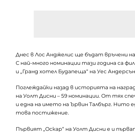
Днес в Лос Анджелис ще бъдат връчени на
С най-много номинации тази година са фи
и „Гранд хотел Будапеща“ на Уес Андерсън
Поглеждайки назад в историята на награ
на Уолт Дисни – 59 номинации. От тях сп
и една на името на Ървин Талбърг. Нито е
това постижение.
Първият „Оскар“ на Уолт Дисни е и първа