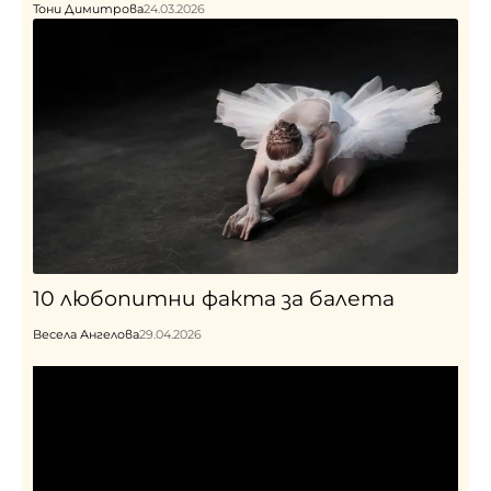
Тони Димитрова
24.03.2026
10 любопитни факта за балета
Весела Ангелова
29.04.2026