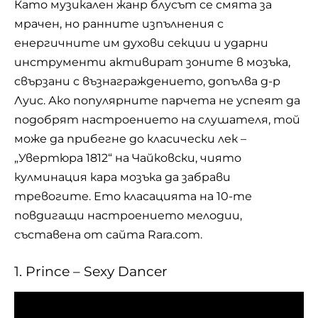
Като музикален жанр блусът се смята за
мрачен, но ранните изпълнения с
енергичните им духови секции и ударни
инструменти активират зоните в мозъка,
свързани с възнаграждението, допълва д-р
Луис. Ако популярните парчета не успеят да
подобрят настроението на слушателя, той
може да прибегне до класически лек –
„Увертюра 1812“ на Чайковски, чиято
кулминация кара мозъка да забрави
тревогите. Ето класацията на 10-те
повдигащи настроението мелодии,
съставена от сайта Rara.com.
1. Prince – Sexy Dancer