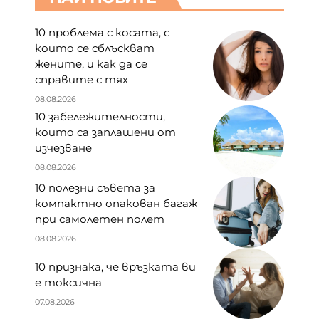
10 проблема с косата, с
които се сблъскват
жените, и как да се
справите с тях
08.08.2026
10 забележителности,
които са заплашени от
изчезване
08.08.2026
10 полезни съвета за
компактно опакован багаж
при самолетен полет
08.08.2026
10 признака, че връзката ви
е токсична
07.08.2026