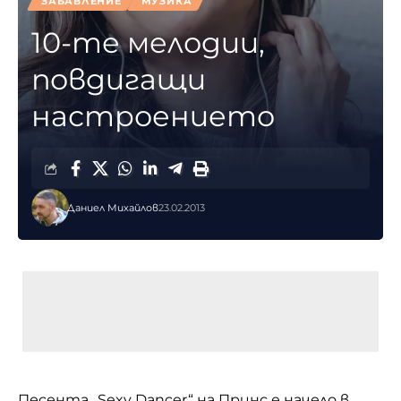
ЗАБАВЛЕНИЕ
МУЗИКА
10-те мелодии,
повдигащи
настроението
Даниел Михайлов
23.02.2013
Песента „Sexy Dancer“ на
Принс
е начело в