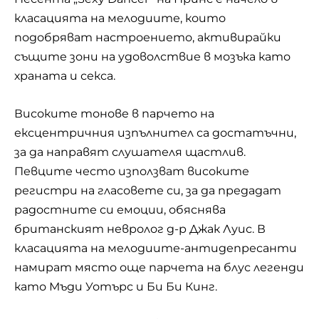
класацията на мелодиите, които
подобряват настроението, активирайки
същите зони на удоволствие в мозъка като
храната и секса.
Високите тонове в парчето на
ексцентричния изпълнител са достатъчни,
за да направят слушателя щастлив.
Певците често използват високите
регистри на гласовете си, за да предадат
радостните си емоции, обяснява
британският невролог д-р Джак Луис. В
класацията на мелодиите-антидепресанти
намират място още парчета на блус легенди
като Мъди Уотърс и
Би Би Кинг
.