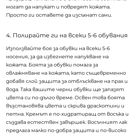
могат да напукат и повредят кожата.
Просто ги оставете да изсъхнат сами.
4. Полирайте ги на всеки 5-6 обувания
Използвайте боя за обувки на всеки 5-6
носения, за да избегнете напукване на
кожата. Боята за обувки помага за
овлажняване на кожата, като същевременно
добавя слой защита за отблъскване на прах и
вода. Така вашите черни обувки ще запазят
цвета си по-дълго време. Освен това боята
възстановява цвета и скрива драскотини и
петна. Кремът е по-хидратиращ от восъка и
създава естествен завършек. Восъчният лак
предлага малко по-добра защита и по-високо