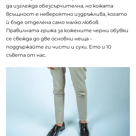
да изглежда обезсърчителна, но кожата
всъщност е невероятно издръжлива, когато
ѝ бъде отделена само малко любов.
Правилната грижа за кожените черни обувки
се свежда до две основни неща –
поддържайте ги чисти и сухи. Ето и 10
съвета от нас.