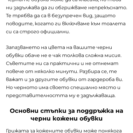
ни задължава да ги обгрижваме непрекъснато.
Те трябва да са в безупречен вид, защото
поводите, когато ги включваме към тоалета
си са строго официални.
Запазването на цвета на вашите черни
обувки обаче не е чак толкова сложна мисия.
Съветите ни са практични и не отнемат
повече от няколко минути. Разбира се, те
важат и за другите обувки от гардероба ви.
Но черното има своето специално място и
представителността му е задължаваща.
Основни стъпки за поддръжка на
черни кожени обувки
Грижата за кожените обувки може понякога