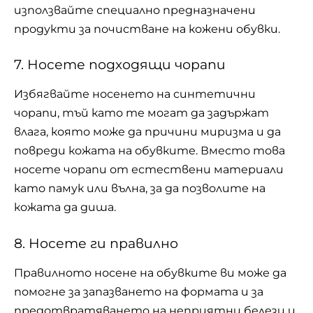
използвайте специално предназначени
продукти за почистване на кожени обувки.
7. Носете подходящи чорапи
Избягвайте носенето на синтетични
чорапи, тъй като те могат да задържат
влага, която може да причини миризма и да
повреди кожата на обувките. Вместо това
носете чорапи от естествени материали
като памук или вълна, за да позволите на
кожата да диша.
8. Носете ги правилно
Правилното носене на обувките ви може да
помогне за запазването на формата и за
предотвратяването на неприятни белези и