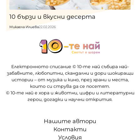
10 бързи и вкусни десерта
Микаела Илиева
22.02.2026
Електронното списание © 10-те най събира най-
забавните, любопитни, скандални и дори шокиращи
истории – от музика и кино, през храни и места,
които си струва да се посетят.
© 10-те най е хора и животни, цифри и литературни
герои, догадки и научни открития.
Нашите автори
Контакти
Условия