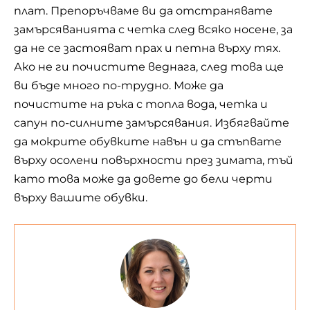
плат. Препоръчваме ви да отстранявате
замърсяванията с четка след всяко носене, за
да не се застояват прах и петна върху тях.
Ако не ги почистите веднага, след това ще
ви бъде много по-трудно. Може да
почистите на ръка с топла вода, четка и
сапун по-силните замърсявания. Избягвайте
да мокрите обувките навън и да стъпвате
върху осолени повърхности през зимата, тъй
като това може да довете до бели черти
върху вашите обувки.