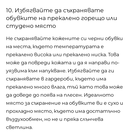
10. Избягвайте да съхранявате
обувките на прекалено горещо или
студено място
Не съхранявайте кожените си черни обувки
на места, където температурата е
прекалено висока или прекалено ниска. Това
може да повреди кожата и да я направи по-
уязвима към напукване. Избягвайте да ги
съхранявате в гардероби, където има
прекалено много влага, тъй като това може
да доведе до поява на плесен. Идеалното
място за съхранение на обувките ви е сухо и
прохладно място, където има достатъчно
въздухообмен, но не и пряка слънчева
светлина.