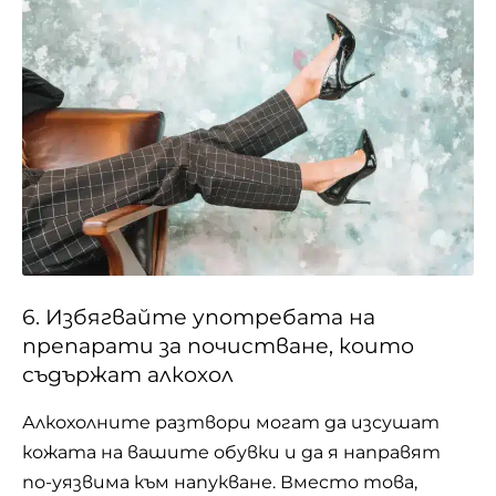
6. Избягвайте употребата на
препарати за почистване, които
съдържат алкохол
Алкохолните разтвори могат да изсушат
кожата на вашите обувки и да я направят
по-уязвима към напукване. Вместо това,