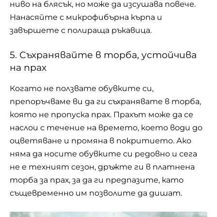
ниво на блясък, но може да изсушава повече.
Нанасяйте с микрофибърна кърпа и
завършете с полираща ръкавица.
5. Съхранявайте в торба, устойчива
на прах
Когато не ползвате обувките си,
препоръчваме ви да ги съхранявате в торба,
която не пропуска прах. Прахът може да се
наслои с течение на времето, което води до
оцветяване и промяна в покритието. Ако
няма да носите обувките си редовно и сега
не е техният сезон, дръжте ги в платнена
торба за прах, за да ги предпазите, като
същевременно им позволите да дишат.