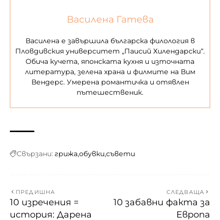
Василена Гатева
Василена е завършила българска филология в
Пловдивския университет „Паисий Хилендарски“.
Обича кучета, японската кухня и източната
литература, зелена храна и филмите на Вим
Вендерс. Умерена романтичка и отявлен
пътешественик.
Свързани:
грижа
обувки
съвети
ПРЕДИШНА
СЛЕДВАЩА
10 изречения =
10 забавни факта за
история: Дарена
Европа