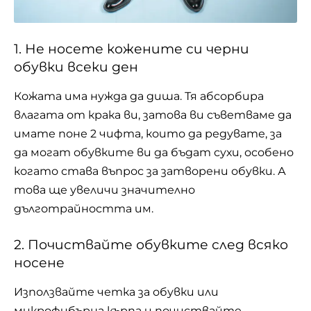
1. Не носете кожените си черни
обувки всеки ден
Кожата има нужда да диша. Тя абсорбира
влагата от крака ви, затова ви съветваме да
имате поне 2 чифта, които да редувате, за
да могат обувките ви да бъдат сухи, особено
когато става въпрос за затворени обувки. А
това ще увеличи значително
дълготрайността им.
2. Почиствайте обувките след всяко
носене
Използвайте четка за обувки или
микрофибърна кърпа и почиствайте