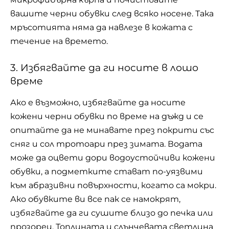
вашите
черни обувки
след всяко носене. Така
мръсотията няма да навлезе в кожата с
течение на времето.
3. Избягвайте да ги носите в лошо
време
Ако е възможно, избягвайте да носите
кожени черни обувки по време на дъжд и се
опитайте да не минавате през покрити със
сняг и сол тротоари през зимата. Водата
може да оцвети дори водоустойчиви кожени
обувки, а подметките стават по-уязвими
към абразивни повърхности, когато са мокри.
Ако обувките ви все пак се намокрят,
избягвайте да ги сушите близо до печка или
прозорец. Топлината и слънчевата светлина