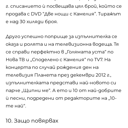
г. списанието ѝ посвещава цял брой, който се
продава с DVD “Две нощи с Камелия”. Тиражът
е над 30 хиляди броя.
Друго успешно поприще за изпълнителка се
оказа и ролята и на телевизионна водеща. Тя
се справи перфектно в „Голямата уста“ по
Нова ТВ и „Споделено с Камелия“ по TV7. На
концерта по случай рождения ден на
телевизия Планета през декември 2012 г.,
изпълнителката представи най-новото си
парче „Щипни ме“. А ето и 10 от най-добрите
ѝ песни, подредени от редакторите на „10-
те най“.
10. Защо повярвах