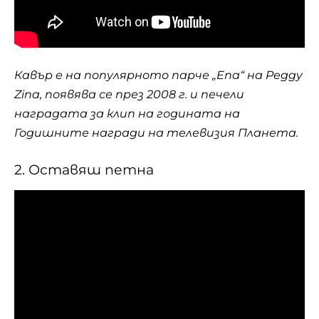
Кавър е на популярното парче „Ena“ на Peggy
Zina, появява се през 2008 г. и печели
наградата за клип на годината на
Годишните награди на телевизия Планета.
2. Оставяш петна