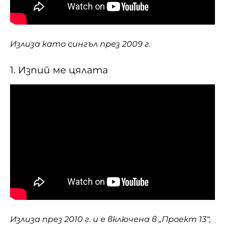
Излиза като сингъл през 2009 г.
1. Изпий ме цялата
Излиза през 2010 г. и е включена в „Проект 13“,