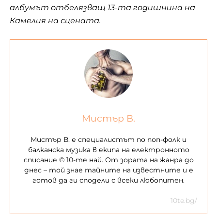
албумът отбелязващ 13-та годишнина на
Камелия на сцената.
Мистър В.
Мистър В. е специалистът по поп-фолк и
балканска музика в екипа на електронното
списание © 10-те най. От зората на жанра до
днес – той знае тайните на известните и е
готов да ги сподели с всеки любопитен.
10te.bg/