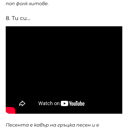
поп фолк хитове.
8. Ти си…
Песента е кавър на гръцка песен и е