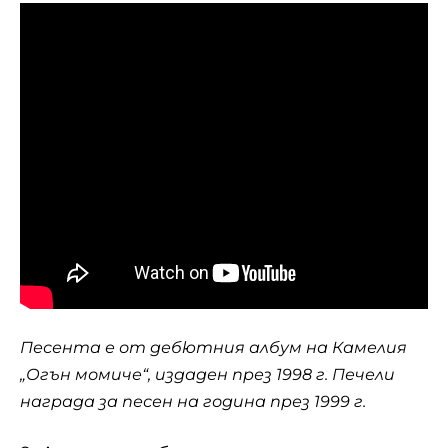
Песента е от дебютния албум на Камелия
„Огън момиче“, издаден през 1998 г. Печели
награда за песен на година през 1999 г.