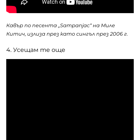
Кавър по песента „Sampanjac“ на Миле
Китич, излиза през като сингъл през 2006 г.
4. Усещам те още