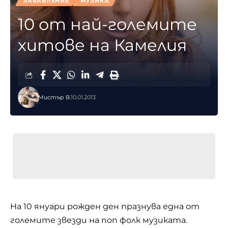
ЗАБАВЛЕНИЕ
МУЗИКА
10 от най-големите
хитове на Камелия
Мистър В.
10.01.2013
На 10 януари рожден ден празнува една от
големите звезди на поп фолк музиката.