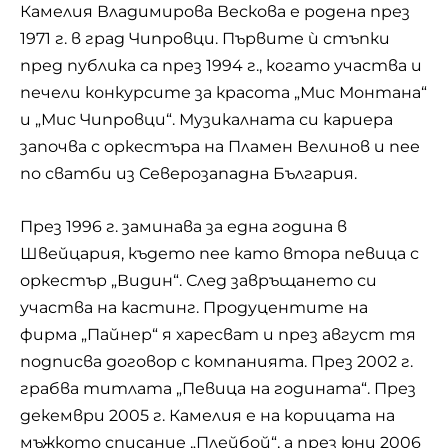
Камелия Владимирова Вескова е родена през
1971 г. в град Чипровци. Първите ѝ стъпки
пред публика са през 1994 г., когато участва и
печели конкурсите за красота „Мис Монтана“
и „Мис Чипровци“. Музикалната си кариера
започва с оркестъра на Пламен Велинов и пее
по сватби из Северозападна България.
През 1996 г. заминава за една година в
Швейцария, където пее като втора певица с
оркестър „Видин“. След завръщането си
участва на кастинг. Продуцентите на
фирма „Пайнер“ я харесват и през август тя
подписва договор с компанията. През 2002 г.
грабва титлата „Певица на годината“. През
декември 2005 г. Камелия е на корицата на
мъжкото списание „Плейбой“, а през юни 2006