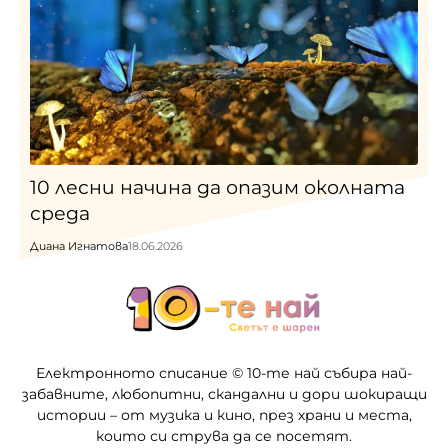
10 лесни начина да опазим околната
среда
Диана Игнатова
18.06.2026
Електронното списание © 10-те най събира най-
забавните, любопитни, скандални и дори шокиращи
истории – от музика и кино, през храни и места,
които си струва да се посетят.