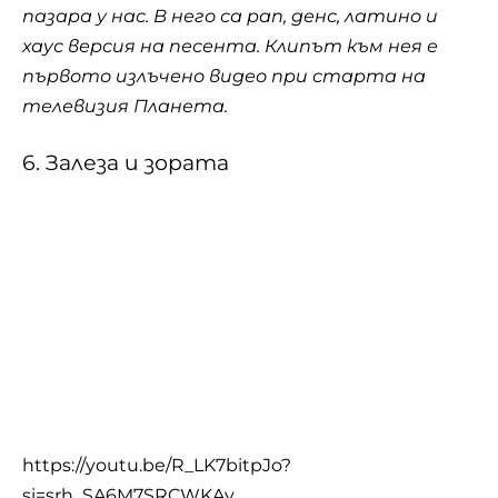
пазара у нас. В него са рап, денс, латино и
хаус версия на песента. Клипът към нея е
първото излъчено видео при старта на
телевизия Планета.
6. Залеза и зората
https://youtu.be/R_LK7bitpJo?
si=srh_SA6M7SRCWKAv