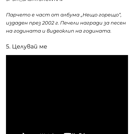
Парчето е част от албума „Нещо горещо“,
издаден през 2002 г. Печели награди за песен
на годината и видеоклип на годината.
5. Целувай ме