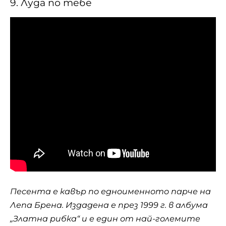
9. Луда по тебе
Песента е кавър по едноименното парче на
Лепа Брена. Издадена е през 1999 г. в албума
„Златна рибка“ и е един от най-големите