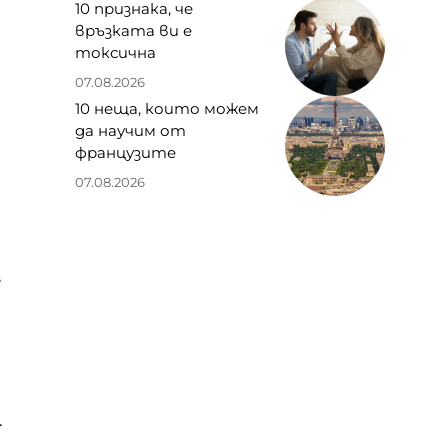
10 признака, че
връзката ви е
токсична
07.08.2026
10 неща, които можем
да научим от
французите
07.08.2026
е
.