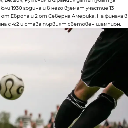
юли 1930 година и в него вземат участие 13
 от Европа и 2 от Северна Америка. На финала в
а с 4:2 и става първият световен шампион.