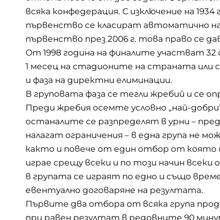
всяка конфедерация. С изключение на 1934
първенство се класират автоматично на
първенство през 2006 г. това право се да
От 1998 година на финалите участват 32
1 месец на стадионите на страната или с
и фаза на директни елиминации.
В груповата фаза се тегли жребий и се оп
Преди жребия осемте условно „най-добри“
останалите се разпределят в урни – пред
налагат ограничения – в една група не мо
както и повече от един отбор от която и
играе срещу всеки и по този начин всеки
в групата се играят по едно и също врем
евентуално договаряне на резултата.
Първите два отбора от всяка група про
при равен резултат в редовните 90 минут