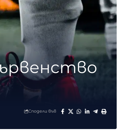
първенство
Сподели във