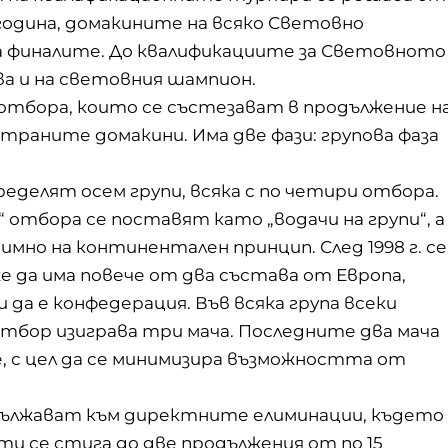
 година, домакините на всяко Световно
 финалите. До квалификациите за Световното
ва и на световния шампион.
 отбора, които се състезават в продължение н
траните домакини. Има две фази: групова фаза
ределят осем групи, всяка с по четири отбора.
 отбора се поставят като „водачи на групи“, а
имно на континентален принцип. След 1998 г. се
же да има повече от два състава от Европа,
 да е конфедерация. Във всяка група всеки
 отбор изиграва три мача. Последните два мача
е, с цел да се минимизира възможността от
дължават към директните елиминации, където
и се стига до две продължения от по 15