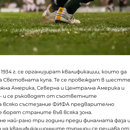
34 г. се организират квалификации, които да
а Световната купа. Те се провеждат в шестт
жна Америка, Северна и Централна Америка и
я – и се ръководят от съответните
а всяко състезание ФИФА предварително
е борят страните във всяка зона.
не най-рано три години преди финалната фаза 
 на квалификационните турнири се решава от