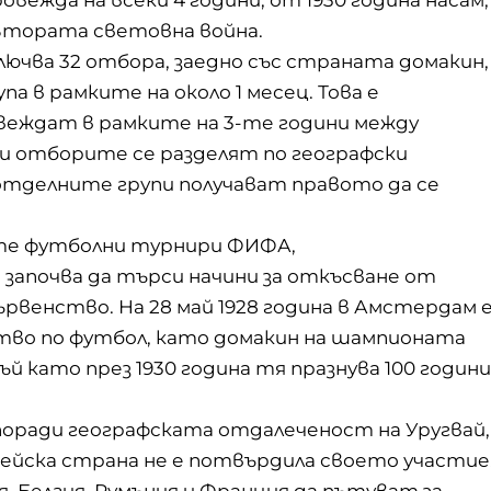
и Втората световна война.
чва 32 отбора, заедно със страната домакин,
 в рамките на около 1 месец. Това е
овеждат в рамките на 3-те години между
и отборите се разделят по географски
отделните групи получават правото да се
ите футболни турнири ФИФА,
започва да търси начини за откъсване от
рвенство. На 28 май 1928 година в Амстердам 
тво по футбол, като домакин на шампионата
ъй като през 1930 година тя празнува 100 години
 поради географската отдалеченост на Уругвай,
пейска страна не е потвърдила своето участие
, Белгия, Румъния и Франция да пътуват за