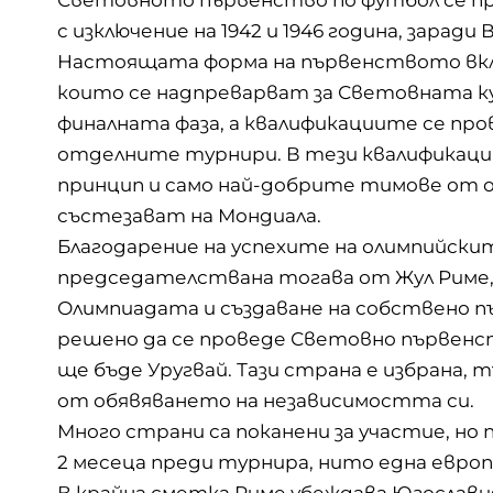
с изключение на 1942 и 1946 година, зарад
Настоящата форма на първенството вклю
които се надпреварват за Световната купа
финалната фаза, а квалификациите се пр
отделните турнири. В тези квалификаци
принцип и само най-добрите тимове от 
състезават на Мондиала.
Благодарение на успехите на олимпийск
председателствана тогава от Жул Риме, 
Олимпиадата и създаване на собствено пъ
решено да се проведе Световно първенс
ще бъде Уругвай. Тази страна е избрана, т
от обявяването на независимостта си.
Много страни са поканени за участие, но
2 месеца преди турнира, нито една евро
В крайна сметка Риме убеждава Югославия