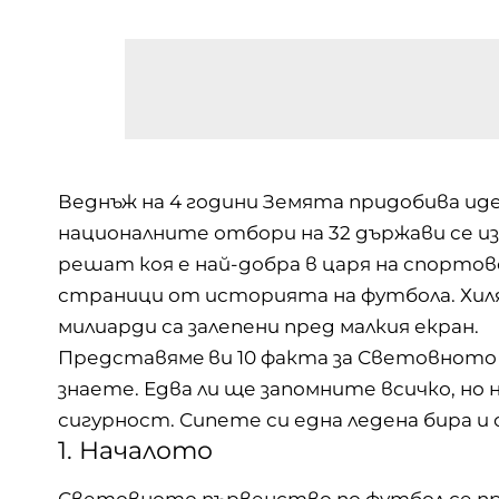
Веднъж на 4 години Земята придобива иде
националните отбори на 32 държави се из
решат коя е най-добра в царя на спорто
страници от историята на футбола. Хиля
милиарди са залепени пред малкия екран.
Представямe ви 10 факта за Световното 
знаете. Едва ли ще запомните всичко, но
сигурност. Сипете си една ледена бира и 
1. Началото
Световното първенство по футбол се пров