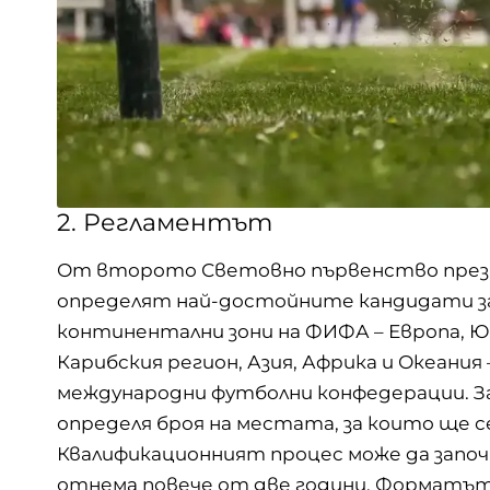
2. Регламентът
От второто Световно първенство през 19
определят най-достойните кандидати з
континентални зони на ФИФА – Европа, Ю
Карибския регион, Азия, Африка и Океани
международни футболни конфедерации. З
определя броя на местата, за които ще с
Квалификационният процес може да започ
отнема повече от две години. Форматът