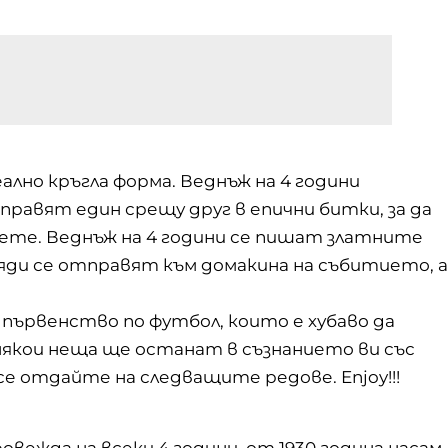
ално кръгла форма. Веднъж на 4 години
правят един срещу друг в епични битки, за да
вете. Веднъж на 4 години се пишат златните
ди се отправят към домакина на събитието, а
първенство по футбол, които е хубаво да
 някои неща ще останат в съзнанието ви със
се отдайте на следващите редове. Enjoy!!!
ежда на всеки 4 години, от 1930 година насам,