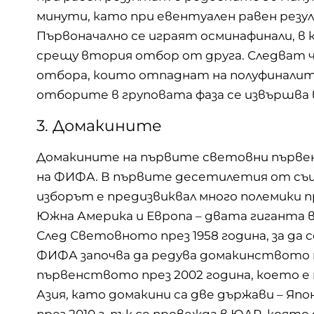
минути, като при евентуален равен резулт
Първоначално се играят осминафинали, в
срещу втория отбор от друга. Следват ч
отбора, които отпаднат на полуфиналит
отборите в груповата фаза се извършва 
3. Домакините
Домакините на първите световни първенс
на ФИФА. В първите десетилетия от с
изборът е предизвиквал много полемики 
Южна Америка и Европа – двата гиганта 
След Световното през 1958 година, за да
ФИФА започва да редува домакинството м
първенството през 2002 година, което 
Азия, като домакини са две държави – Я
през 2010 г. пък се провежда в ЮАР, коят