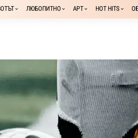
ОТЪТ
ЛЮБОПИТНО
АРТ
HOT HITS
О