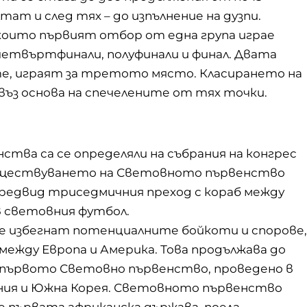
ат и след тях – до изпълнение на дузпи.
 които първият отбор от една група играе
етвъртфинали, полуфинали и финал. Двата
е, играят за третото място. Класирането на
въз основа на спечелените от тях точки.
тва са се определяли на събрания на конгрес
ъществуването на Световното първенство
предвид триседмичния преход с кораб между
в световния футбол.
 се избегнат потенциалните бойкоти и спорове,
ежду Европа и Америка. Това продължава до
е първото Световно първенство, проведено в
пония и Южна Корея. Световното първенство
о е първата африканска държава, поела