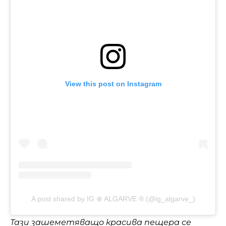
View this post on Instagram
A post shared by IG ⊕ ALGARVE ® (@ig_algarve_)
Тази зашеметяващо красива пещера се