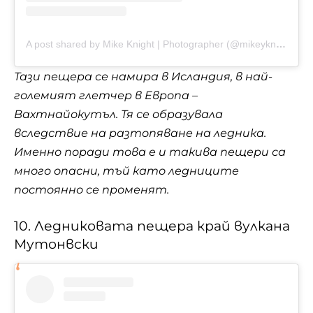
A post shared by Mike Knight | Photographer (@mikeyknighty)
Тази пещера се намира в Исландия, в най-
големият глетчер в Европа –
Вахтнайокутъл. Тя се образувала
вследствие на разтопяване на ледника.
Именно поради това е и такива пещери са
много опасни, тъй като ледниците
постоянно се променят.
10. Ледниковата пещера край вулкана
Мутонвски