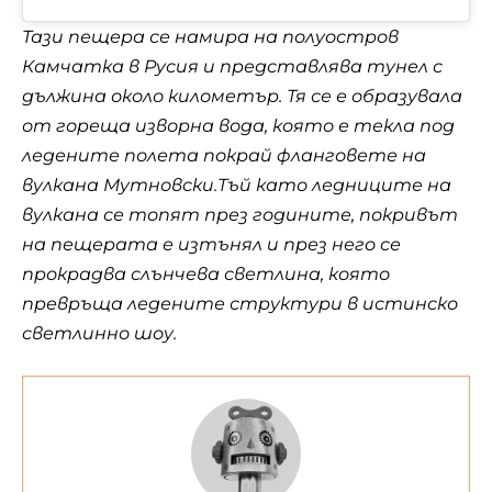
Тази пещера се намира на полуостров
Камчатка в Русия и представлява тунел с
дължина около километър. Тя се е образувала
от гореща изворна вода, която е текла под
ледените полета покрай фланговете на
вулкана Мутновски.Тъй като ледниците на
вулкана се топят през годините, покривът
на пещерата е изтънял и през него се
прокрадва слънчева светлина, която
превръща ледените структури в истинско
светлинно шоу.