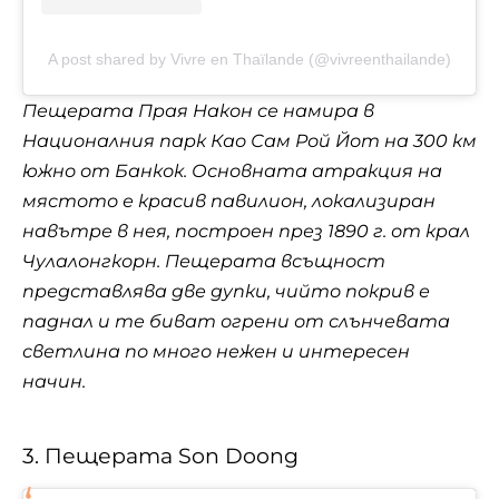
A post shared by Vivre en Thaïlande (@vivreenthailande)
Пещерата Прая Након се намира в
Националния парк Као Сам Рой Йот на 300 км
южно от Банкок. Основната атракция на
мястото е красив павилион, локализиран
навътре в нея, построен през 1890 г. от крал
Чулалонгкорн. Пещерата всъщност
представлява две дупки, чийто покрив е
паднал и те биват огрени от слънчевата
светлина по много нежен и интересен
начин.
3. Пещерата Son Doong