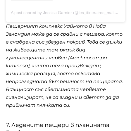
A post shared by Jessica Garnier (@les_itineraires_malins_de_jess)
Пещерният комплекс Уаймото в Нова
Зеландия може да се сравни с пещера, която
е снабдена със звезден покрив. Това се дължи
на живеещите там рядък вид
луминесцентни червеи (Arachnocampa
luminosa), чиито тела произвеждащ
химическа реакция, която осветява
непрогледната вътрешност на пещерата.
Всъщност със светлината червеите
сигнализират, че са гладни и светят за да
привличат плячката си.
7. Ледените пещери в планината