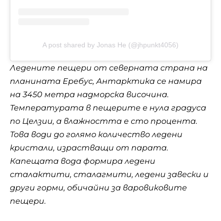
A post shared by Jonas He (@jhpunkt4056)
Ледените пещери от северната страна на
планината Еребус, Антарктика се намира
на 3450 метра надморска височина.
Температурата в пещерите е нула градуса
по Целзии, а влажността е сто процента.
Това води до голямо количество ледени
кристали, израстващи от парата.
Капещата вода формира ледени
сталактити, сталагмити, ледени завески и
други горми, обичайни за варовиковите
пещери.