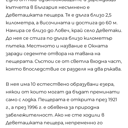
кътчета в България несъмнено е
Деветашката пещера. Тя е дълга близо 2,5
километра, а височината и достига до 60 м.
Намира се близо до Ловеч, край село Деветаки.
До нея се стига по дълга близо километър
пътека. Местното и название е Окната
заради седемте отвора на тавана на
пещерата. Състои се от светла входна част,
която впоследствие се разделя на два ръкава.
В нея има 10 естествено образувани езера,
някои от които могат да бъдат преминати
само с лодка. Пещерата е открита през 1921
г., а през 1996 г. е обявена за природна
забележителност. Ако не сте ходили в
Деветашката пещера, непременно го