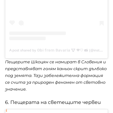
A post shared by 𝕆𝕓𝕚 𝕗𝕣𝕠𝕞 𝔹𝕒𝕧𝕒𝕣𝕚𝕒 🐮 💙🤍 📸 (@insta__obi)
Пещерите Шкоцян се намират в Словения и
представляват голям каньон скрит дълбоко
под земята. Тази забележителна формация
се счита за природен феномен от световно
значение.
6. Пещерата на светещите червеи