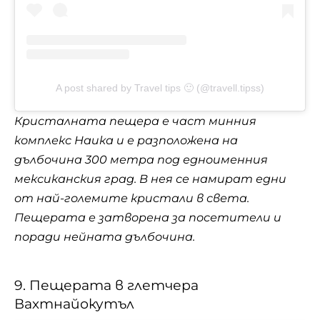
A post shared by Travel tips 🙂 (@travell.tipss)
Кристалната пещера е част минния
комплекс Наика и е разположена на
дълбочина 300 метра под едноименния
мексиканския град. В нея се намират едни
от най-големите кристали в света.
Пещерата е затворена за посетители и
поради нейната дълбочина.
9. Пещерата в глетчера
Вахтнайокутъл