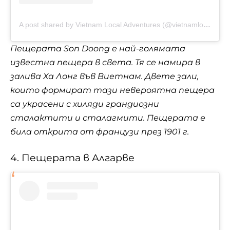
A post shared by Vietnam Local Adventures (@vietnamlocaladventures)
Пещерата Son Doong е най-голямата
известна пещера в света. Тя се намира в
залива Ха Лонг във Виетнам. Двете зали,
които формират тази невероятна пещера
са украсени с хиляди грандиозни
сталактити и сталагмити. Пещерата е
била открита от французи през 1901 г.
4. Пещерата в Алгарве