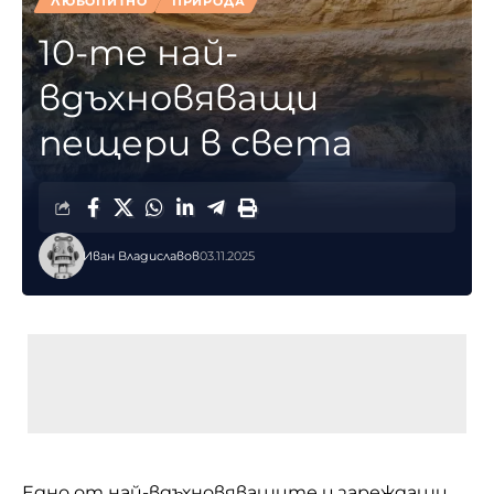
ЛЮБОПИТНО
ПРИРОДА
10-те най-
вдъхновяващи
пещери в света
Иван Владиславов
03.11.2025
Едно от най-вдъхновяващите и зареждащи