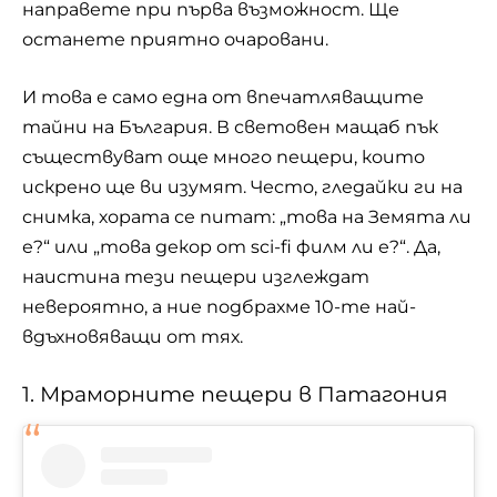
направете при първа възможност. Ще
останете приятно очаровани.
И това е само една от впечатляващите
тайни на България. В световен мащаб пък
съществуват още много пещери, които
искрено ще ви изумят. Често, гледайки ги на
снимка, хората се питат: „това на Земята ли
е?“ или „това декор от sci-fi филм ли е?“. Да,
наистина тези пещери изглеждат
невероятно, а ние подбрахме 10-те най-
вдъхновяващи от тях.
1. Мраморните пещери в Патагония