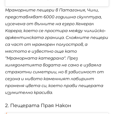
Мраморните пещери в Патагония, Чили,
представляват 6000 годишна скулптура,
изсечена от вълните на езеро Хенерал
Карера, което се простира между чилийско-
аржентинската граница. Сложните пещери
са част от мраморен полуостров, а
мястото е известно още като
“Мраморната катедрала“. През
хилядолетията водата не само е изваяла
страхотни симетрии, но в зависимост от
сезона и нивото каменният лабиринт
променя цвета си, което прави пещерата
изумително красива.
2. Пещерата Прая Након