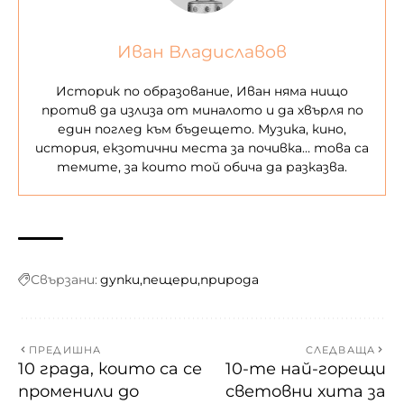
Иван Владиславов
Историк по образование, Иван няма нищо
против да излиза от миналото и да хвърля по
един поглед към бъдещето. Музика, кино,
история, екзотични места за почивка… това са
темите, за които той обича да разказва.
Свързани:
дупки
пещери
природа
ПРЕДИШНА
СЛЕДВАЩА
10 града, които са се
10-те най-горещи
променили до
световни хита за