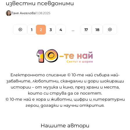
известни псевдоними
Таня Ангелова
11.08.2025
1
2
3
4
…
17
18
Електронното списание © 10-те най събира най-
забавните, любопитни, скандални и дори шокиращи
истории – от музика и кино, през храни и места,
които си струва да се посетят.
© 10-те най е хора и животни, цифри и литературни
герои, догадки и научни открития.
Нашите автори