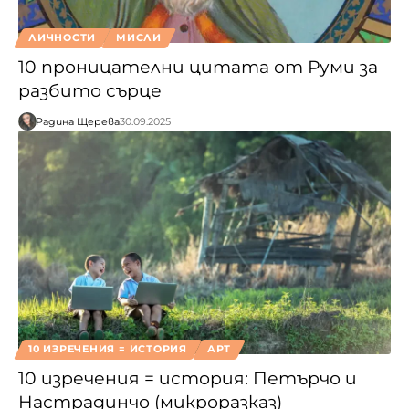
ЛИЧНОСТИ
МИСЛИ
10 проницателни цитата от Руми за
разбито сърце
Радина Щерева
30.09.2025
10 ИЗРЕЧЕНИЯ = ИСТОРИЯ
АРТ
10 изречения = история: Петърчо и
Настрадинчо (микроразказ)