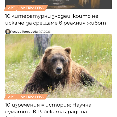
АРТ
ЛИТЕРАТУРА
10 литературни злодеи, които не
искаме да срещаме в реалния живот
Росица Георгиева
17.01.2026
АРТ
ЛИТЕРАТУРА
10 изречения = история: Научна
суматоха в Райската градина