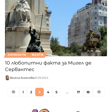
ЛИЧНОСТИ
ФАКТИ
10 любопитни факта за Мигел де
Сервантес
Весела Ангелова
29.09.2024
1
2
3
4
5
…
17
18