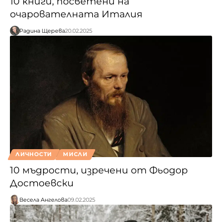
10 книги, посветени на
очарователната Италия
Радина Щерева
20.02.2025
ЛИЧНОСТИ
МИСЛИ
10 мъдрости, изречени от Фьодор
Достоевски
Весела Ангелова
09.02.2025