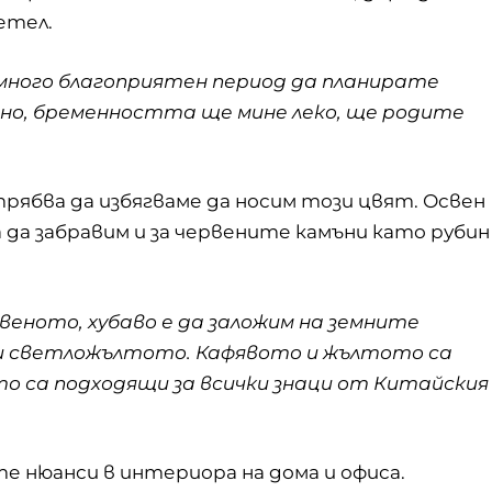
етел.
 много благоприятен период да планирате
сно, бременността ще мине леко, ще родите
 трябва да избягваме да носим този цвят. Освен
а да забравим и за червените камъни като рубин
еното, хубаво е да заложим на земните
 и светложълтото. Кафявото и жълтото са
о са подходящи за всички знаци от Китайския
е нюанси в интериора на дома и офиса.