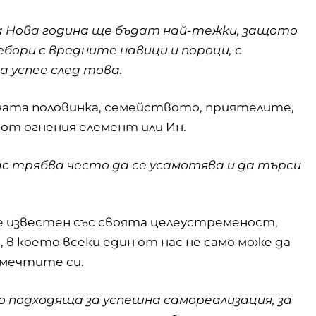
 Нова година ще бъдат най-тежки, защото
бори с вредните навици и пороци, с
а успее след това.
мната половинка, семейството, приятелите,
от огнения елемент или Ин.
нас трябва често да се усамотява и да търси
е известен със своята целеустременост,
в което всеки един от нас не само може да
а мечтите си.
 подходяща за успешна самореализация, за