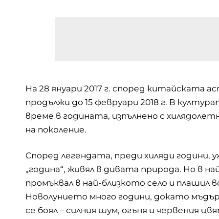
На 28 януари 2017 г. според китайската а
продължи до 15 февруари 2018 г. В култу
време в годината, изпълнено с хилядолет
на поколение.
Според легендата, преди хиляди години, 
„година“, живял в дивата природа. Но в н
промъквал в най-близкото село и плашил 
Новолунието много години, докато мъдъ
се боял – силния шум, огъня и червения ц