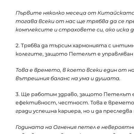
Първите няколко месеца от Китайската
тогава всеки от нас ще трябва да се пре
комплексите и страховете си, ако иска д
2. Трябва да търсим хармонията с инти
колегите, защото Петелът е управляван 
Това е времето, в което всеки един от 
вътрешния баланс на ума и душата.
3. Ще работим здраво, защото Петелът 
ефективност, честност. Това е времето, 
гради успешна кариера, но и да преследв
Годината на Огнения петел е невероятно