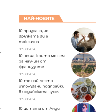
НАЙ-НОВИТЕ
10 признака, че
връзката ви е
токсична
07.08.2026
о
10 неща, които можем
да научим от
французите
07.08.2026
10-те най-често
използвани подправки
в индийската кухня
07.08.2026
н
л
10 цитата от Анди