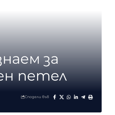
знаем за
ен петел
Сподели във