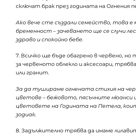
сключат брак през годината на Огнения п
Ако вече сте създали семейство, това е
бременност – зачеването ще се случи ле
здраво и спокойно бебе.
7. Всичко ще бъде обагрено в червено, но
за червеното облекло и аксесоари, трябв
или гранит.
За да тушираме огнената стихия на черв
цветове – бежовото, пясъчните нюанси
цветовете на Годината на Петела, коит
зодиак.
8. Задължително трябва да имаме лилавит