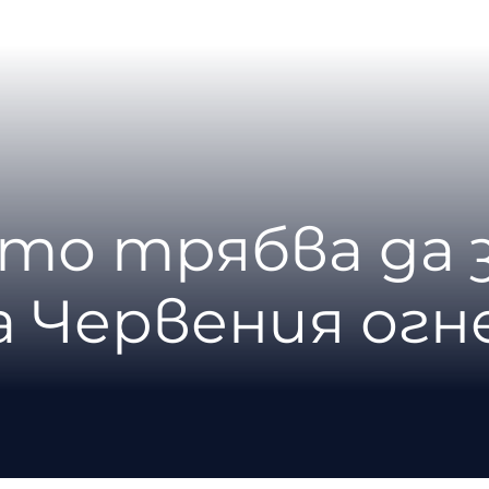
ито трябва да 
а Червения огн