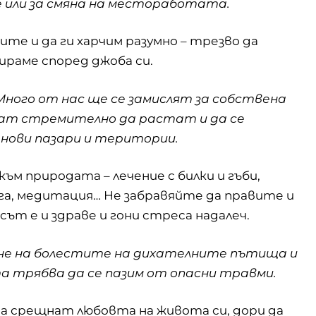
е или за смяна на местоработата.
ите и да ги харчим разумно – трезво да
ираме според джоба си.
Много от нас ще се замислят за собствена
нат стремително да растат и да се
 нови пазари и територии.
м към природата – лечение с билки и гъби,
га, медитация… Не забравяйте да правите и
сът е и здраве и гони стреса надалеч.
не на болестите на дихателните пътища и
та трябва да се пазим от опасни травми.
а срещнат любовта на живота си, дори да