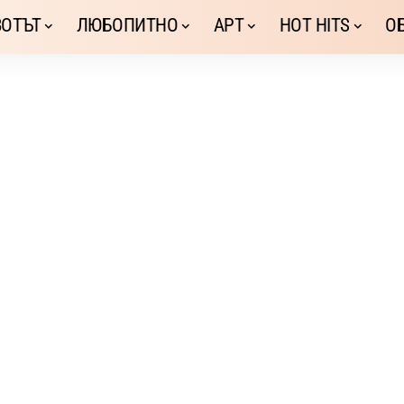
ОТЪТ
ЛЮБОПИТНО
АРТ
HOT HITS
О