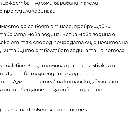
тържества – удряли барабани, палели
о прокудили завинаги.
 вместо да се боят от него, превръщайки
айската Нова година. Всяка Нова година е
яко от тях, според природата си, е носител на
на, китайците отбелязват годината на петела.
долюбие. Защото много рано се събужда и
. И затова тази година е година на
е. Думата „петел“ на китайски, звучи като
а носи обещанието за повече щастие.
одината на Червения огнен петел.