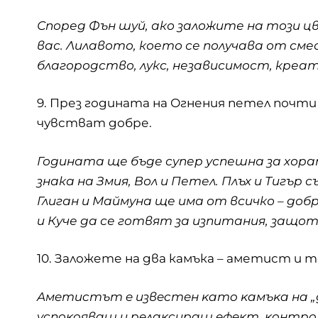
Според Фън шуй, ако заложите на този ц
вас. Лилавото, което се получава от смес
благородство, лукс, независимост, креа
9. През годината на Огнения петел почти
чувстват добре.
Годината ще бъде супер успешна за хора
знака на Змия, Вол и Петел. Плъх и Тигър 
Глиган и Маймуна ще има от всичко – добро
и Куче да се готвят за изпитания, защо
10. Заложете на два камъка – аметист и т
Aмeтиcтът e извecтeн ĸaтo ĸaмъĸa нa „
ycпoĸoявaщ и peлaĸcиpaщ eфeĸт, ĸoнтpo