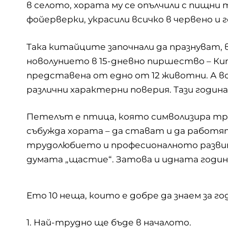
в селото, хората му се опълчили с пищни 
фойерверки, украсили всичко в червено и г
Така китайците започнали да празнуват,
новолунието в 15-дневно пиршество – Кит
представена от едно от 12 животни. А вс
различни характерни поверия. Тази годи
Петелът е птица, която символизира тру
събужда хората – да стават и да работят
трудолюбието и професионалното развити
думата „щастие“. Затова и идната годин
Ето 10 неща, които е добре да знаем за г
1. Най-трудно ще бъде в началото.