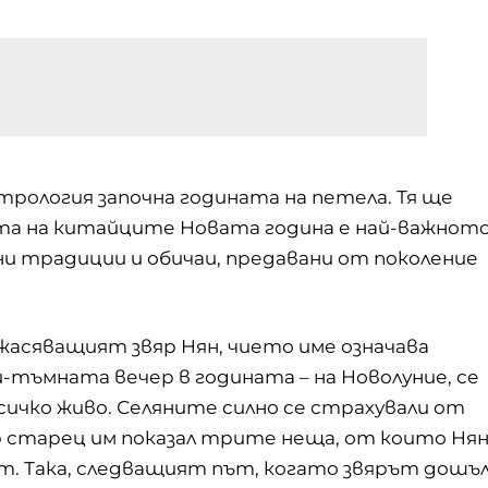
стрология започна годината на петела. Тя ще
рата на китайците Новата година е най-важнот
ни традиции и обичаи, предавани от поколение
ужасяващият звяр Нян, чието име означава
ай-тъмната вечер в годината – на Новолуние, се
всичко живо. Селяните силно се страхували от
р старец им показал трите неща, от които Ня
вят. Така, следващият път, когато звярът дошъ