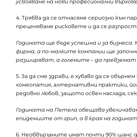
усвояване на нови професионални върхов
4. Трябва да се отнасяме сериозно към пар
преценяваме рисковете и да се разпрост
Годината ще бъде успешна и за бизнеса. 
фирма, а по-малките компании ще започ
разширяват, а големите – да превземат
5. За да сме здрави, е хубаво да се обърне
хомеопатия, алтернативни практики, йо
редовно любов, защото освен наслада, сек
Годината на Петела обещава увеличава
епидемиите от грип, а в края на година
6. Необвързаните имат почти 90% шанс д