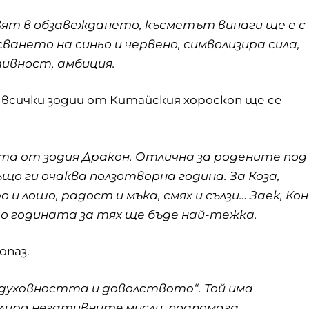
вят в обзавеждането, късметът винаги ще е с
ването на синьо и червено, символизира сила,
тивност, амбиция.
 всички зодии от Китайския хороскоп ще се
та от зодия Дракон. Отлична за родените под
също ги очаква ползотворна година. За Коза,
 и лошо, радост и мъка, смях и сълзи… Заек, Кон
то годината за тях ще бъде най-тежка.
опаз.
дyxoвнocттa и дoвoлcтвoтo“. Той имa
лиpa нeгaтивнитe миcли, подпомага