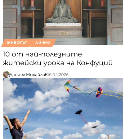
ЖИВОТЪТ
ЛИЧНО
10 от най-полезните
житейски урока на Конфуций
Даниел Михайлов
16.04.2026