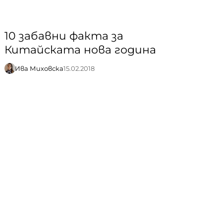
10 забавни факта за
Китайската нова година
Ива Миховска
15.02.2018