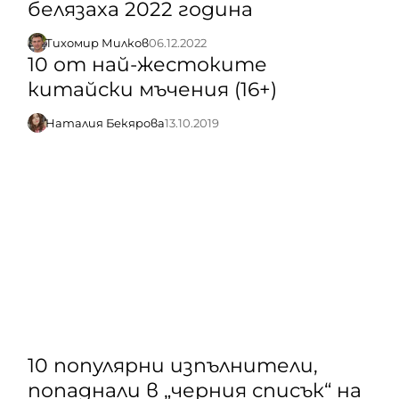
белязаха 2022 година
Тихомир Милков
06.12.2022
10 от най-жестоките
китайски мъчения (16+)
Наталия Бекярова
13.10.2019
10 популярни изпълнители,
попаднали в „черния списък“ на