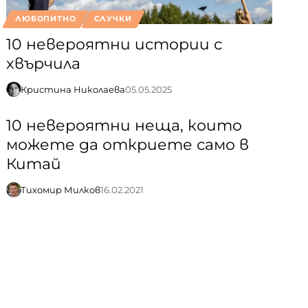
ЛЮБОПИТНО
СЛУЧКИ
10 невероятни истории с
хвърчила
Кристина Николаева
05.05.2025
10 невероятни неща, които
можете да откриете само в
Китай
Тихомир Милков
16.02.2021