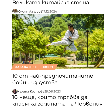
Великата китайска стена
Юлиян Лазаров
17.12.2024
ЗАБАВЛЕНИЕ
СПОРТ
10 от най-предпочитаните
бойни изкуства
Калина Костова
29.06.2020
10 неща, които трябва да
знаем за годината на Червения