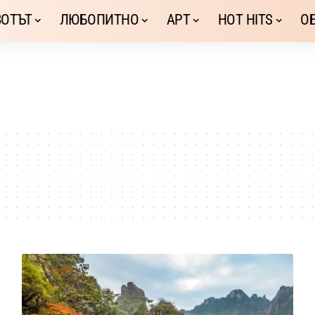
ОТЪТ
ЛЮБОПИТНО
АРТ
HOT HITS
О