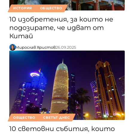
ИСТОРИЯ
ОБЩЕСТВО
10 изобретения, за които не
подозирате, че идват от
Китай
Мирослав Христов
26.09.2025
ОБЩЕСТВО
СВЕТЪТ ДНЕС
10 световни събития, които