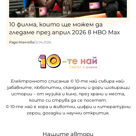
10 филма, които ще можем да
гледаме през април 2026 в HBO Max
Рада Манчева
02.04.2026
Електронното списание © 10-те най събира най-
забавните, любопитни, скандални и дори шокиращи
истории – от музика и кино, през храни и места,
които си струва да се посетят.
© 10-те най е хора и животни, цифри и литературни
герои, догадки и научни открития.
Нашите автори