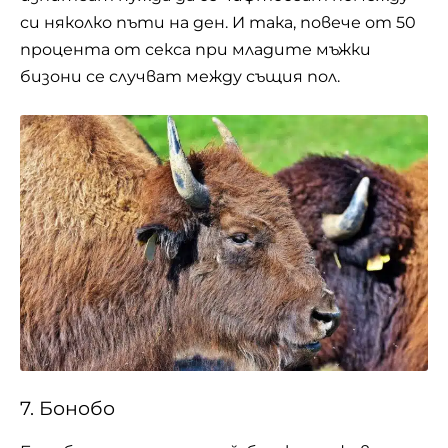
си няколко пъти на ден. И така, повече от 50
процента от секса при младите мъжки
бизони се случват между същия пол.
7. Бонобо