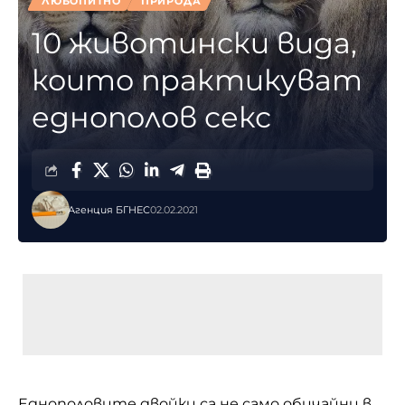
ЛЮБОПИТНО
ПРИРОДА
10 животински вида,
които практикуват
еднополов секс
Агенция БГНЕС
02.02.2021
Еднополовите двойки са не само обичайни в