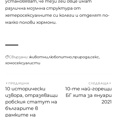
установяват, че тези гей овце имат
различна мозъчна структура от
хетеросексуалните си колеги и отделят по-
малко полови хормони.
Свързани:
животни
любопитно
природа
секс
хомосексуалисти
ПРЕДИШНА
СЛЕДВАЩА
10 исторически
10-те най-горещи
извора, отразяващи
БГ хита за януари
робския статут на
2021
българите в
рамките на