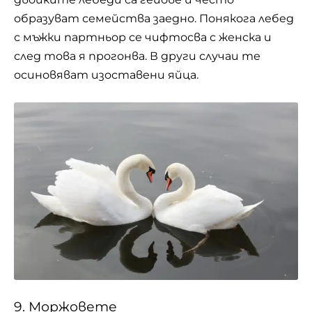
образуват семейства заедно. Понякога лебед
с мъжки партньор се чифтосва с женска и
след това я прогонва. В други случаи те
осиновяват изоставени яйца.
9. Моржовете