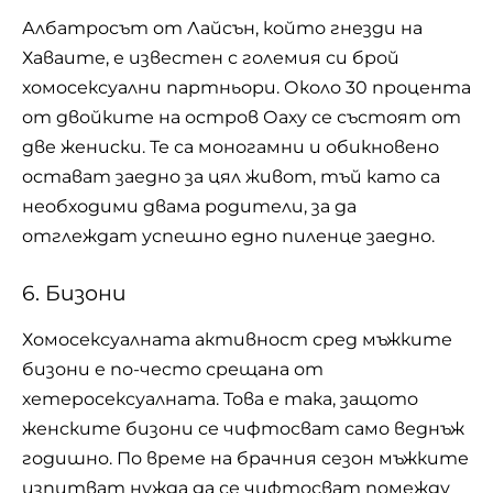
Албатросът от Лайсън, който гнезди на
Хаваите, е известен с големия си брой
хомосексуални партньори. Около 30 процента
от двойките на остров Оаху се състоят от
две жениски. Те са моногамни и обикновено
остават заедно за цял живот, тъй като са
необходими двама родители, за да
отглеждат успешно едно пиленце заедно.
6. Бизони
Хомосексуалната активност сред мъжките
бизони е по-често срещана от
хетеросексуалната. Това е така, защото
женските бизони се чифтосват само веднъж
годишно. По време на брачния сезон мъжките
изпитват нужда да се чифтосват помежду