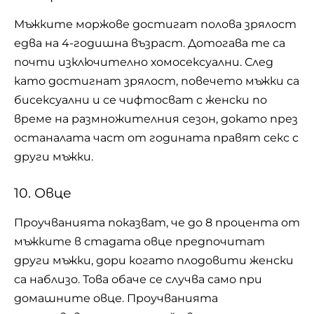
Мъжките моржове достигат полова зрялост
едва на 4-годишна възраст. Дотогава те са
почти изключително хомосексуални. След
като достигнат зрялост, повечето мъжки са
бисексуални и се чифтосват с женски по
време на размножителния сезон, докато през
останалата част от годината правят секс с
други мъжки.
10. Овце
Проучванията показват, че до 8 процента от
мъжките в стадата овце предпочитат
други мъжки, дори когато плодовити женски
са наблизо. Това обаче се случва само при
домашните овце. Проучванията