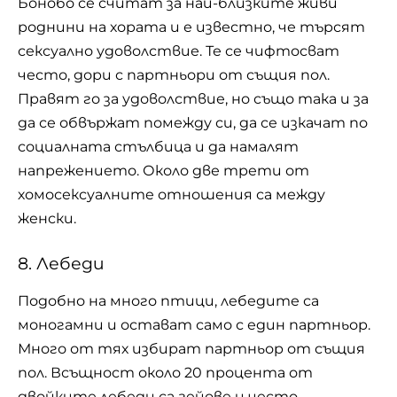
Бонобо
се считат за най-близките живи
роднини на хората и е известно, че търсят
сексуално удоволствие. Те се чифтосват
често, дори с партньори от същия пол.
Правят го за удоволствие, но също така и за
да се обвържат помежду си, да се изкачат по
социалната стълбица и да намалят
напрежението. Около две трети от
хомосексуалните отношения са между
женски.
8. Лебеди
Подобно на много птици, лебедите са
моногамни и остават само с един партньор.
Много от тях избират партньор от същия
пол. Всъщност около 20 процента от
двойките лебеди са гейове и често