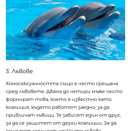
3. Лъвове
Хомосексуалността също е често срещана
сред лъвовете. Двама до четири мъже често
формират това, което е известно като
коалиция, където работят заедно, за да
привличат лъвици. Те зависят един от друг,
за да се защитят от други коалиции. За да
осигурят лоялност, мъжките лъвове