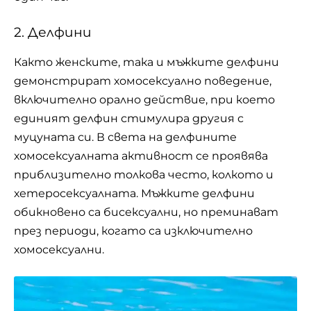
2. Делфини
Както женските, така и мъжките делфини
демонстрират хомосексуално поведение,
включително орално действие, при което
единият делфин стимулира другия с
муцуната си. В света на делфините
хомосексуалната активност се проявява
приблизително толкова често, колкото и
хетеросексуалната. Мъжките делфини
обикновено са бисексуални, но преминават
през периоди, когато са изключително
хомосексуални.