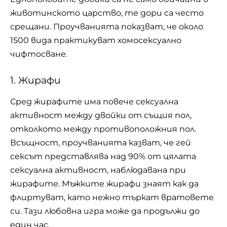
животинското царство, те дори са често
срещани. Проучванията показват, че около
1500 вида практикуват хомосексуално
чифтосване.
1. Жирафи
Сред
жирафите
има повече сексуална
активност между двойки от същия пол,
отколкото между противоположния пол.
Всъщност, проучванията казват, че гей
сексът представлява над 90% от цялата
сексуална активност, наблюдавана при
жирафите. Мъжките жирафи знаят как да
флиртуват, като нежно търкат вратовете
си. Тази любовна игра може да продължи до
един час.