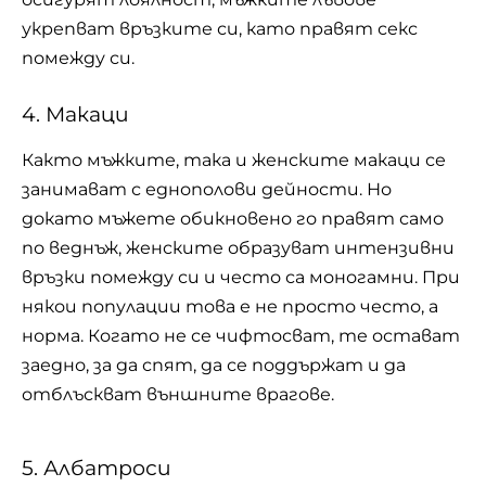
укрепват връзките си, като правят секс
помежду си.
4. Макаци
Както мъжките, така и женските макаци се
занимават с еднополови дейности. Но
докато мъжете обикновено го правят само
по веднъж, женските образуват интензивни
връзки помежду си и често са моногамни. При
някои популации това е не просто често, а
норма. Когато не се чифтосват, те остават
заедно, за да спят, да се поддържат и да
отблъскват външните врагове.
5. Албатроси