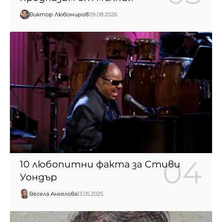
Виктор Любомиров
09.08.2026
10 любопитни факта за Стиви
Уондър
Весела Ангелова
13.05.2025