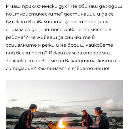
Имаш приключенски дух? Не обичаш да ходиш
по „туристическите“ дестинации и да се
блъскаш в навалицата, за да си поредния
снимал се до „най-посещаваното място в
района“? Не живееш за снимките в
социалните мрежи и не броиш лайковете
под всеки пост? Искаш сам да определяш
графика си по време на ваканцията, която си
си подарил? Къмпингът е твоето нещо!