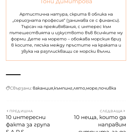
Тони Димитрова
Артистична натура, скрита в облика на
„сериозната професия“ (занимава се с финанси).
Търсач на преживявания, с интерес към
пътешествията и изкуството във всичките му
форми. Дете на морето – обожава морския бриз
в косите, пясъка между пръстите на краката и
звука на разплискващи се морски вълни.
Свързани:
ваканция
къмпинг
лято
море
почивка
ПРЕДИШНА
СЛЕДВАЩА
10 интересни
10 неща, които да
факта за група
направим