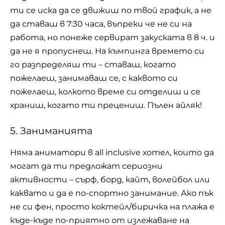
ти се иска да се движиш по твой график, а не
да ставаш в 7:30 часа, въпреки че не си на
работа, но понеже
сервират закуската
в 8 ч. и
да не я пропуснеш. На къмпинга времето си
го разпределяш ти – ставаш, когато
пожелаеш, занимаваш се, с каквото си
пожелаеш, колкото време си отделиш и се
храниш, когато ти прецениш. Пълен айляк!
5. Заниманията
Няма аниматори в all inclusive хотел, които да
могат да ти предложат сериозни
активности – сърф, борд, кайт, волейбол или
каквато и да е по-спортно занимание. Ако пък
не си фен, просто коктейл/биричка на плажа е
къде-къде по-приятно от излежаване на