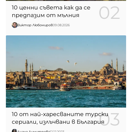
10 ценни съвета как да се
предпазим от мълния
Виктор Любомиров
09.08.2026
10 от най-харесваните турски
сериали, излъчвани в България
Диана Димитрова
12.12.2023