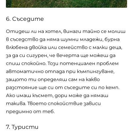
6. Съседите
Отидеш ли на хотел, винаги тайно се молиш
в съседство да няма шумни младежи, бурна
влюбена двойка или семейство с малки деца,
за да си сигурен, че вечерта ще можеш да
спиш спокойно. Този потенциален проблем
автоматично отпада при къмпингуване,
защото ти определяш сам на какво
разстояние ще си от съседите си по кемп.
Ако имаш късмет, дори може да нямаш
такива. Твоето спокойствие зависи
предимно от теб.
7. Туристи