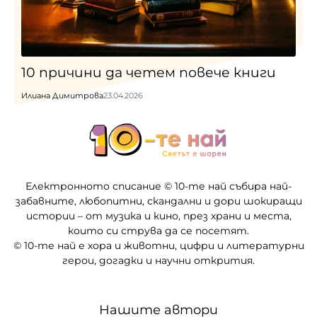
10 причини да четем повече книги
Илиана Димитрова
23.04.2026
Електронното списание © 10-те най събира най-
забавните, любопитни, скандални и дори шокиращи
истории – от музика и кино, през храни и места,
които си струва да се посетят.
© 10-те най е хора и животни, цифри и литературни
герои, догадки и научни открития.
Нашите автори