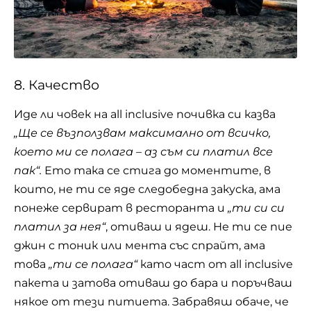
8. Качество
Иде ли човек на all inclusive почивка си казва
„Ще се възползвам максимално от всичко,
което ми се полага – аз съм си платил все
пак“.
Ето така се стига до моментите, в
които, не ти се яде следобедна закуска, ама
понеже сервират в ресторанта и
„ти си си
платил за нея“
, отиваш и ядеш. Не ти се пие
джин с тоник или мента със спрайт, ама
това
„ти се полага“
като част от all inclusive
пакета и затова отиваш до бара и поръчваш
някое от тези питиета. Забравяш обаче, че