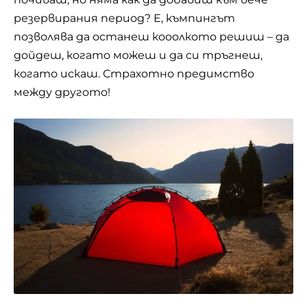
резервирания период? Е, къмпингът
позволява да останеш кооолкото решиш – да
дойдеш, когато можеш и да си тръгнеш,
когато искаш. Страхотно предимство
между другото!