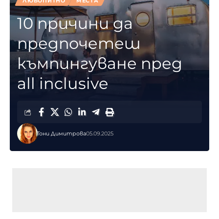
ЛЮБОПИТНО
МЕСТА
10 причини да
предпочетеш
къмпингуване пред
all inclusive
Тони Димитрова
05.09.2025