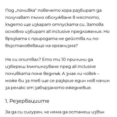
Под „почивка“ повечето хора разбират да
получават пълно обслужване в мястото,
където ще изкарат отпуската си. Затова
основно избират all inclusive предложения. Но
връзката с природата не действа ли по-
възстановяващо на организма?
Не си опитвал? Ето ти 10 причини да
избереш къмпингуване пред all inclusive
почивката поне веднъж. А знае ли човек –
може би за теб ще се разкрие един нов начин
за релакс от забързаното ежедневие.
1. Резервациите
За да си сигурен, че няма да останеш извън