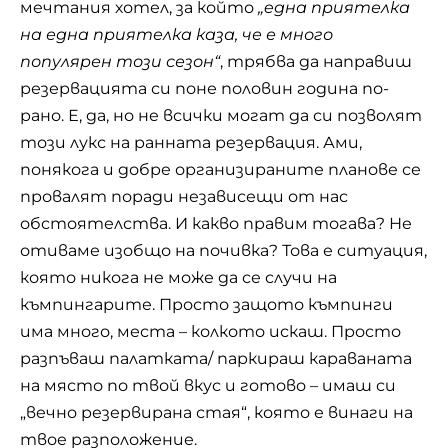
мечтания хотел, за който
„eдна приятелка
на една приятелка каза, че е много
популярен този сезон“
, трябва да направиш
резервацията си поне половин година по-
рано. Е, да, но не всички могат да си позволят
този лукс на ранната резервация. Ами,
понякога и добре организираните планове се
провалят поради независещи от нас
обстоятелства. И какво правим тогава? Не
отиваме изобщо на почивка? Това е ситуация,
която никога не може да се случи на
къмпингарите. Просто защото къмпинги
има много, места – колкото искаш. Просто
разпъваш палатката/ паркираш караваната
на място по твой вкус и готово – имаш си
„вечно резервирана стая“, която е винаги на
твое разположение.