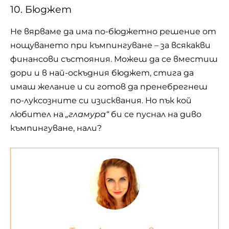
10. Бюджет
Не вярваме да има по-бюджетно решение от
нощуването при къмпингуване – за всякакви
финансови състояния. Можеш да се вместиш
дори и в най-оскъдния бюджет, стига да
имаш желание и си готов да пренебрегнеш
по-луксозните си изисквания. Но пък кой
любител на
„гламура“
би се пуснал на диво
къмпингуване, нали?