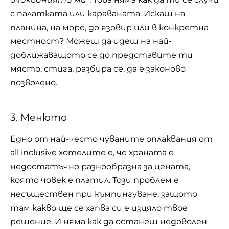
с палатката или караваната. Искаш на
планина, на море, до язовир или в конкретна
местност? Можеш да идеш на най-
доближаващото се до представите ти
място, стига, разбира се, да е законово
позволено.
3. Менюто
Едно от най-често чуваните оплаквания от
all inclusive хотелите е, че храната е
недостатъчно разнообразна за цената,
която човек е платил. Този проблем е
несъществен при къмпингуване, защото
там какво ще се хапва си е изцяло твое
решение. И няма как да останеш недоволен