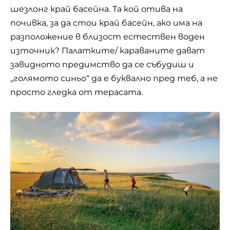
шезлонг край басейна. Та кой отива на
почивка, за да стои край басейн, ако има на
разположение в близост естествен воден
източник? Палатките/ караваните дават
завидното предимство да се събудиш и
„голямото синьо“ да е буквално пред теб, а не
просто гледка от терасата.