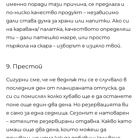
именно поради тази причина, се предлага и
по-ниско качество продукт – независимо
дали става дума за храни или напитки. Ако си
на каравана/ палатка, качеството определяш
ти – дали
патешко магре
, или просто
пържола на скара – изборът е изцяло твой.
9. Престой
Сигурни сме, че не веднъж ти се е случвало в
последния ден от планираната отпуска, да
си си помислял колко хубаво ще е да останете
поне още един-два дена. Но резервацията ви
е само за една седмица. Сезонът е натоварен
– хотелите резервирани отдавна. Какво като
имаш още два дена, които можеш да
почиваш, но няма как да добавиш към вече