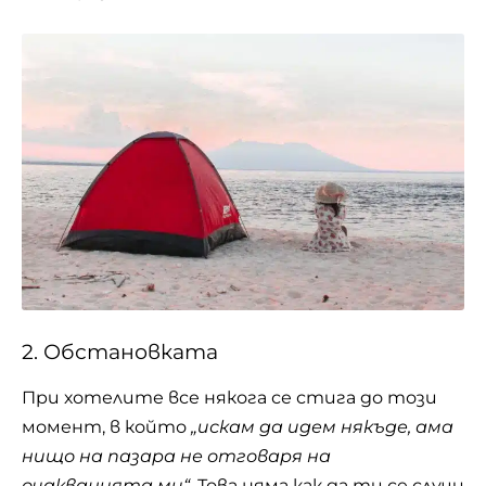
2. Обстановката
При хотелите все някога се стига до този
момент, в който
„искам да идем някъде, ама
нищо на пазара не отговаря на
очакванията ми“
. Това няма как да ти се случи