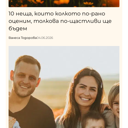
10 неща, които колкото по-рано
оценим, толкова по-щастливи ще
бъдем
Ванеса Тодорова
04.06.2026