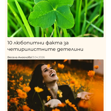
10 любопитни факта за
четирилистните детелини
Весела Ангелова
13.04.2026