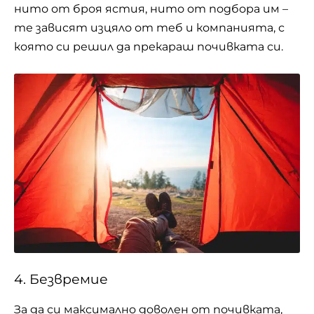
нито от броя ястия, нито от подбора им –
те зависят изцяло от теб и компанията, с
която си решил да прекараш почивката си.
4. Безвремие
За да си максимално доволен от почивката,