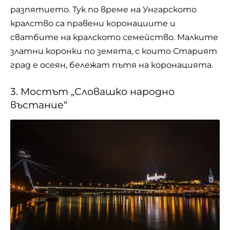
разпятието. Тук по време на Унгарското
кралство са правени коронациите и
сватбите на кралското семейство. Малките
златни коронки по земята, с които Старият
град е осеян, бележат пътя на коронацията.
3. Мостът „Словашко народно
въстание“