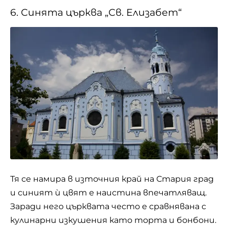
6. Синята църква „Св. Елизабет“
Тя се намира в източния край на Стария град
и синият ѝ цвят е наистина впечатляващ.
Заради него църквата често е сравнявана с
кулинарни изкушения като торта и бонбони.