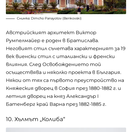
Снимка: Dimcho Panayotov (Benkovski)
Австрийският архитект Виктор
Румпелмайер е роден в Братислава.
Неговият стил съчетава характерният за 19
век виенски стил с италиански и френски
влияния. След Освобождението той
осъществява и няколко проекта в България.
Някои от тях са първото преустройство на
Княжеския дворец в София през 1880-1882 г. и
летния дворец на княз Александър I
Батенберг край Варна през 1882-1885 г.
10. Хълмът „Колиба“