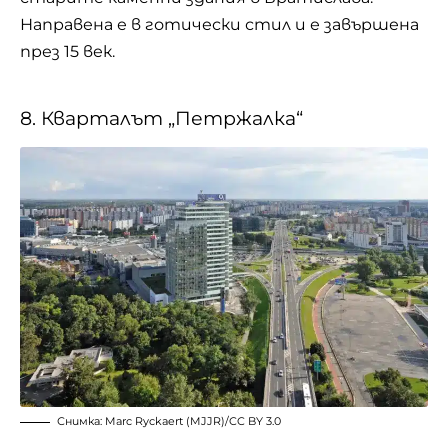
Направена е в готически стил и е завършена
през 15 век.
8. Кварталът „Петржалка“
Снимка:
Marc Ryckaert (MJJR)
/
CC BY 3.0