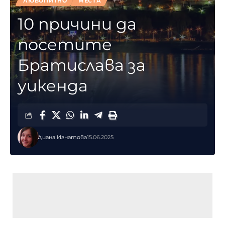
ЛЮБОПИТНО
МЕСТА
10 причини да
посетите
Братислава за
уикенда
Диана Игнатова
15.06.2025