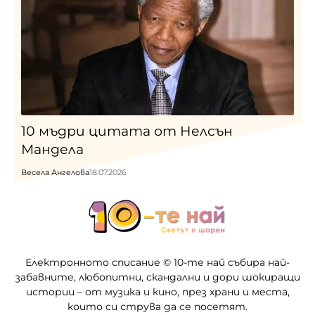
10 мъдри цитата от Нелсън
Мандела
Весела Ангелова
18.07.2026
Електронното списание © 10-те най събира най-
забавните, любопитни, скандални и дори шокиращи
истории – от музика и кино, през храни и места,
които си струва да се посетят.