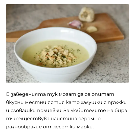
В заведенията тук могат да се опитат
вкусни местни ястия като халушки с пръжки
и словашки полиевки. За любителите на бира
пък съществува наистина огромно
разнообразие от десетки марки.