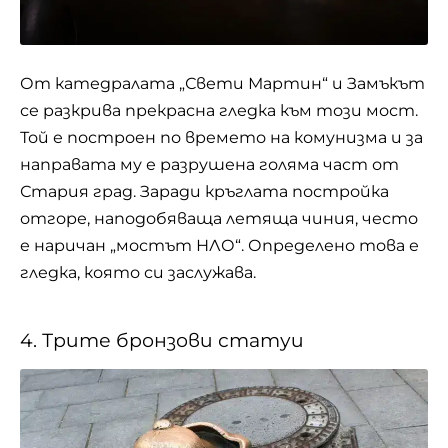
От катедралата „Свети Мартин“ и Замъкът
се разкрива прекрасна гледка към този мост.
Той е построен по времето на комунизма и за
направата му е разрушена голяма част от
Стария град. Заради кръглата постройка
отгоре, наподобяваща летяща чиния, често
е наричан „мостът НЛО“. Определено това е
гледка, която си заслужава.
4. Трите бронзови статуи