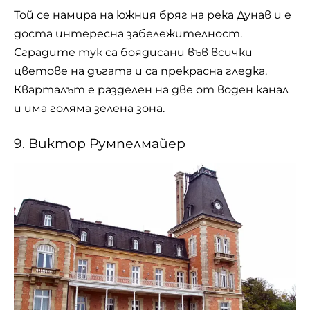
Той се намира на южния бряг на река Дунав и е
доста интересна забележителност.
Сградите тук са боядисани във всички
цветове на дъгата и са прекрасна гледка.
Кварталът е разделен на две от воден канал
и има голяма зелена зона.
9. Виктор Румпелмайер