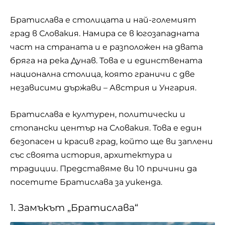
Братислава е столицата и най-големият
град в Словакия. Намира се в югозападната
част на страната и е разположен на двата
бряга на река Дунав. Това е и единствената
национална столица, която граничи с две
независими държави – Австрия и Унгария.
Братислава е културен, политически и
стопански център на Словакия. Това е един
безопасен и красив град, който ще ви заплени
със своята история, архитектура и
традиции. Представяме ви 10 причини да
посетите Братислава за уикенда.
1. Замъкът „Братислава“