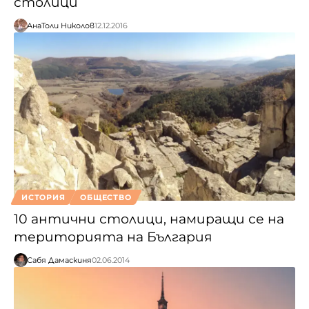
столици
АнаТоли Николов
12.12.2016
ИСТОРИЯ
ОБЩЕСТВО
10 антични столици, намиращи се на
територията на България
Сабя Дамаскиня
02.06.2014