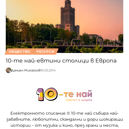
ОБЩЕСТВО
РЕСУРСИ
10-те най-евтини столици в Европа
Даниел Михайлов
16.05.2014
Електронното списание © 10-те най събира най-
забавните, любопитни, скандални и дори шокиращи
истории – от музика и кино, през храни и места,