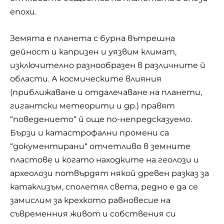
епохи.
Земята е планета с бурна вътрешна
дейност и капризен и уязвим климат,
изключително разнообразен в различните й
области. А космическите влияния
(приближаване и отдалечаване на планети,
гигантски метеорити и др.) правят
“поведението“ й още по-непредсказуемо.
Бързи и катастрофални промени са
“документирани“ отчетливо в земните
пластове и когато находките на геолози и
археолози потвърдят някой древен разказ за
катаклизъм, сполетял света, редно е да се
замислим за крехкото равновесие на
съвременния живот и собствения си