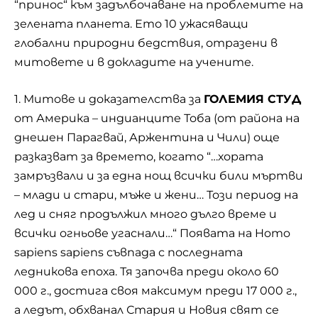
“принос“ към задълбочаване на проблемите на
зелената планета. Ето 10 ужасяващи
глобални природни бедствия, отразени в
митовете и в докладите на учените.
1. Митове и доказателства за
ГОЛЕМИЯ СТУД
от Америка – индианците Тоба (от района на
днешен Парагвай, Аржентина и Чили) още
разказват за времето, когато “…хората
замръзвали и за една нощ всички били мъртви
– млади и стари, мъже и жени… Този период на
лед и сняг продължил много дълго време и
всички огньове угаснали…“ Появата на Homo
sapiens sapiens съвпада с последната
ледникова епоха. Тя започва преди около 60
000 г., достига своя максимум преди 17 000 г.,
а ледът, обхванал Стария и Новия свят се