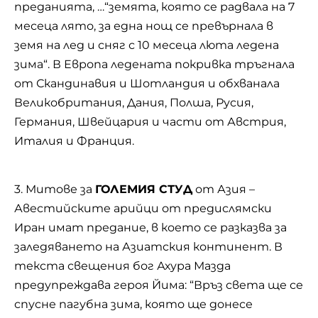
преданията, …“земята, която се радвала на 7
месеца лято, за една нощ се превърнала в
земя на лед и сняг с 10 месеца люта ледена
зима“. В Европа ледената покривка тръгнала
от Скандинавия и Шотландия и обхванала
Великобритания, Дания, Полша, Русия,
Германия, Швейцария и части от Австрия,
Италия и Франция.
3. Митове за
ГОЛЕМИЯ СТУД
от Азия –
Авестийските арийци от предислямски
Иран имат предание, в което се разказва за
заледяването на Азиатския континент. В
текста свещения бог Ахура Мазда
предупреждава героя Йима: “Връз света ще се
спусне пагубна зима, която ще донесе