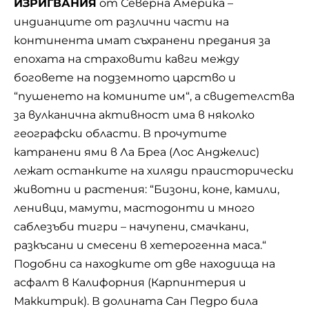
ИЗРИГВАНИЯ
от Северна Америка –
индианците от различни части на
континента имат съхранени предания за
епохата на страховити кавги между
боговете на подземното царство и
“пушенето на комините им“, а свидетелства
за вулканична активност има в няколко
географски области. В прочутите
катранени ями в Ла Бреа (Лос Анджелис)
лежат останките на хиляди праисторически
животни и растения: “Бизони, коне, камили,
ленивци, мамути, мастодонти и много
саблезъби тигри – начупени, смачкани,
разкъсани и смесени в хетерогенна маса.“
Подобни са находките от две находища на
асфалт в Калифорния (Карпинтерия и
Маккитрик). В долината Сан Педро била