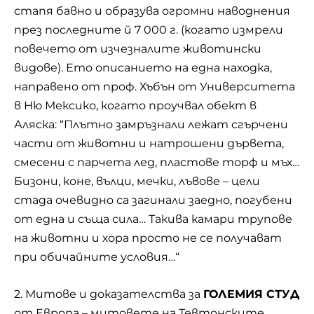
стапя бавно и образува огромни наводнения
през последните й 7 000 г. (когато измрели
повечето от изчезналите животински
видове). Ето описанието на една находка,
направено от проф. Хъбън от Университета
в Ню Мексико, когато проучвал обект в
Аляска: “Плътно замръзнали лежат сгърчени
части от животни и натрошени дървета,
смесени с парчета лед, пластове торф и мъх…
Бизони, коне, вълци, мечки, лъвове – цели
стада очевидно са загинали заедно, погубени
от една и съща сила… Такива камари трупове
на животни и хора просто не се получават
при обичайните условия…“
2. Митове и доказателства за
ГОЛЕМИЯ СТУД
от Европа – митовете на Тевтонските