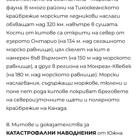
фауна. В много райони на Тихоокеанското
крайбрежие морските ледникови наслаги
обхващат над 320 км. навътре в сушата.
Кости от китове са открити на север от
езерото Онтарио (на 134 м. над сегашното
морско равнище), цял скелет на кит е
намерен във Върмонт (на 150 м над морското
равнище), а друг в региона на Монреал-Квебек
(на 180 м. над морското равнище). Морски
наслагвания, съдържащи моржове, тюлени и
поне пет рода китове покриват бреговете
на североизточните щати и полярното
крайбрежие на Канада.
8. Митове и доказателства за
КАТАСТРОФАЛНИ НАВОДНЕНИЯ
от Южна