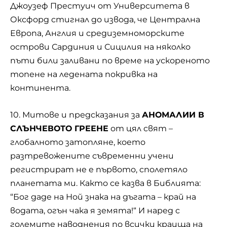
Джоузеф Престуич от Университета в
Оксфорд стигнал до извода, че Централна
Европа, Англия и средиземноморските
острови Сардиния и Сицилия на няколко
пъти били заливани по време на ускореното
топене на ледената покривка на
континента.
10. Митове и предсказания за
АНОМАЛИИ В
СЛЪНЧЕВОТО ГРЕЕНЕ
от цял свят –
глобалното затопляне, което
разтревожените съвременни учени
регистрират не е първото, сполетяло
планетата ми. Както се казва в Библията:
“Бог даде на Ной знака на дъгата – край на
водата, огън чака я земята!“ И наред с
големите наводнения по всички краища на