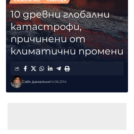
ЛЮБОПИТНО
ПРИРОДА
10 древни глобални
катастрофи,
причинени от
климатични промени
Сабя Дамаскиня
14.06.2014