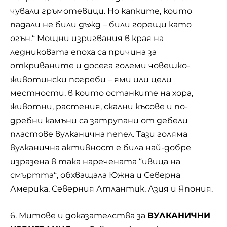
чували гръмотевици. Но капките, които
падали не били дъжд – били горещи като
огън.“ Мощни изригвания в края на
ледниковата епоха са причина за
откриваните и досега големи човешко-
животински погреби – ями или цели
местности, в които останките на хора,
животни, растения, скални късове и по-
дребни камъни са затрупани от дебели
пластове вулканична пепел. Тази голяма
вулканична активност е била най-добре
изразена в така наречената “ивица на
смъртта“, обхващала Южна и Северна
Америка, Северния Атлантик, Азия и Япония.
6. Митове и доказателства за
ВУЛКАНИЧНИ