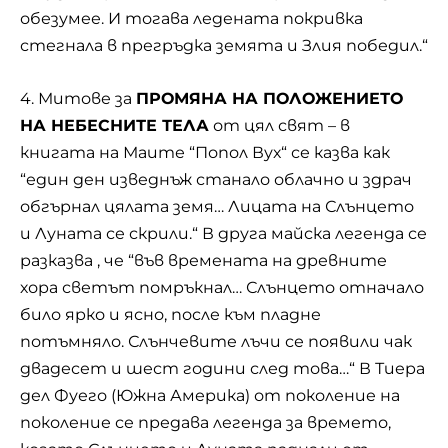
обезумее. И тогава ледената покривка
стегнала в прегръдка земята и Злия победил.“
4. Митове за
ПРОМЯНА НА ПОЛОЖЕНИЕТО
НА НЕБЕСНИТЕ ТЕЛА
от цял свят – в
книгата на Маите “Попол Вух“ се казва как
“един ден изведнъж станало облачно и здрач
обгърнал цялата земя… Лицата на Слънцето
и Луната се скрили.“ В друга майска легенда се
разказва , че “във времената на древните
хора светът помръкнал… Слънцето отначало
било ярко и ясно, после към пладне
потъмняло. Слънчевите лъчи се появили чак
двадесет и шест години след това…“ В Тиера
дел Фуего (Южна Америка) от поколение на
поколение се предава легенда за времето,