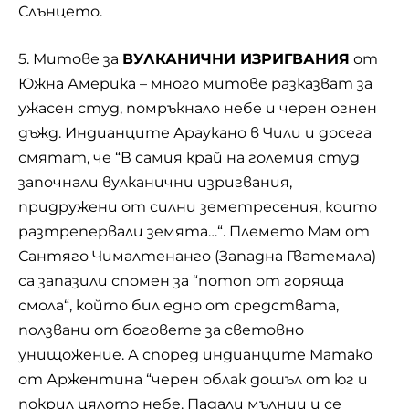
Слънцето.
5. Митове за
ВУЛКАНИЧНИ ИЗРИГВАНИЯ
от
Южна Америка – много митове разказват за
ужасен студ, помръкнало небе и черен огнен
дъжд. Индианците Араукано в Чили и досега
смятат, че “В самия край на големия студ
започнали вулканични изригвания,
придружени от силни земетресения, които
разтрепервали земята…“. Племето Мам от
Сантяго Чималтенанго (Западна Гватемала)
са запазили спомен за “потоп от горяща
смола“, който бил едно от средствата,
ползвани от боговете за световно
унищожение. А според индианците Матако
от Аржентина “черен облак дошъл от юг и
покрил цялото небе. Падали мълнии и се