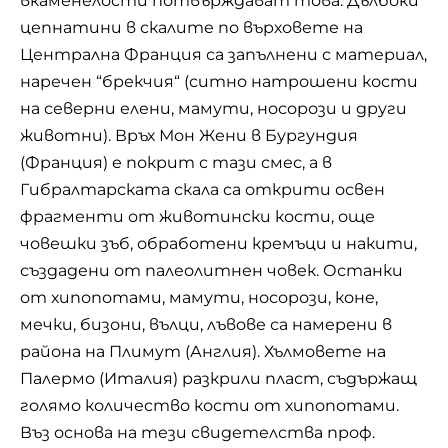
вкаменелости потвърждават това. Дълбоки
цепнатини в скалите по върховете на
Централна Франция са запълнени с материал,
наречен “брекчия“ (ситно натрошени кости
на северни елени, мамути, носорози и други
животни). Връх Мон Жени в Бургундия
(Франция) е покрит с тази смес, а в
Гибралтарската скала са открити освен
фрагменти от животински кости, още
човешки зъб, обработени кремъци и накити,
създадени от палеолитнен човек. Останки
от хипопотами, мамути, носорози, коне,
мечки, бизони, вълци, лъвове са намерени в
района на Плимут (Англия). Хълмовете на
Палермо (Италия) разкрили пласт, съдържащ
голямо количество кости от хипопотами.
Въз основа на тези свидетелства проф.