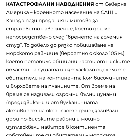
КАТАСТРОФАЛНИ НАВОДНЕНИЯ
от Северна
Америка – коренното население на САЩ и
Канада пази предания и митове за
страховито наводнение, което дошло
непосредствено след “времето на големия
студ“. То довело до рязко повишаване на
морското равнище (вероятно с около 105 м.),
което потопило обширни части от ниските
области на сушата и изтласкало оцелелите
обитатели на континента към височините
и върховете на планините. От време на
време се надигали огромни вълни цунами
(предизвикани и от вулканичната
активност на океанското дъно), заливали
дори по-високите райони и мощно
изтласквали навътре в континента
собствените си обитатели – морската