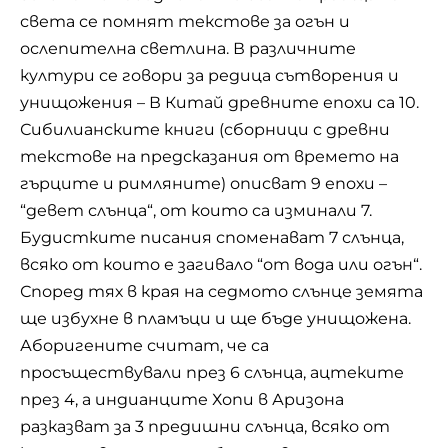
света се помнят текстове за огън и
ослепителна светлина. В различните
култури се говори за редица сътворения и
унищожения – В Китай древните епохи са 10.
Сибилианските книги (сборници с древни
текстове на предсказания от времето на
гърците и римляните) описват 9 епохи –
“девет слънца“, от които са изминали 7.
Будистките писания споменават 7 слънца,
всяко от които е загивало “от вода или огън“.
Според тях в края на седмото слънце земята
ще избухне в пламъци и ще бъде унищожена.
Аборигените считат, че са
просъществували през 6 слънца, ацтеките
през 4, а индианците Хопи в Аризона
разказват за 3 предишни слънца, всяко от