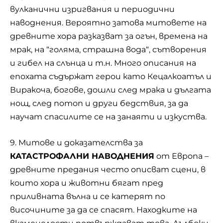
вулканични изригвания и периодични
наводнения. Вероятно затова митовете на
древните хора разказват за огън, времена на
мрак, на “голяма, страшна вода“, сътворения
и гибел на слънца и т.н. Много описания на
епохата съдържат герои като Кецалкоатъл и
Виракоча, богове, дошли след мрака и дългата
нощ, след потоп и други бедствия, за да
научат спасилите се на занаяти и изкуства.
9. Митове и доказателства за
КАТАСТРОФАЛНИ НАВОДНЕНИЯ
от Европа –
древните предания често описват сцени, в
които хора и животни бягат пред
приливната вълна и се катерят по
височините за да се спасят. Находките на