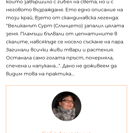
които завършило с гибел на света, но и с
неговото възраждане. Ето едно описание на
този край, взето от скандинавска легенда:
“Великанът Сурт (Слънцето) запалил цялата
земя. Пламъци бълвали от цепнатините в
скалите, навсякъде се носело съскане на пара.
Загинали всички живи твари и растения.
Останала само голата пръст, почерняла,
спечена и напукана…“. Дано не доживеем да
видим това на практика…