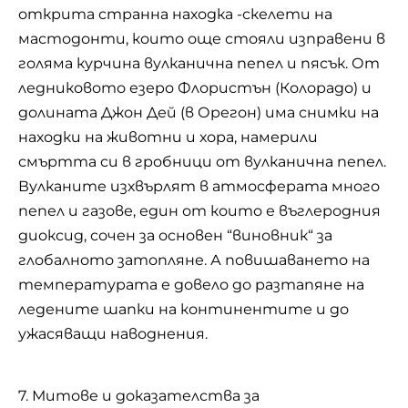
открита странна находка -скелети на
мастодонти, които още стояли изправени в
голяма курчина вулканична пепел и пясък. От
ледниковото езеро Флористън (Колорадо) и
долината Джон Дей (в Орегон) има снимки на
находки на животни и хора, намерили
смъртта си в гробници от вулканична пепел.
Вулканите изхвърлят в атмосферата много
пепел и газове, един от които е въглеродния
диоксид, сочен за основен “виновник“ за
глобалното затопляне. А повишаването на
температурата е довело до разтапяне на
ледените шапки на континентите и до
ужасяващи наводнения.
7. Митове и доказателства за