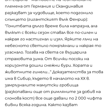
племена от Германия и Скандинавия
разказват за чудовище, което подгонило
слънцето (гигантският вълк Фенрир):
“Гонитбата дълго време била напразна, ала
вълкът с всеки сезон ставал все по-силен и
накрая го настигнал и изял. Ярките лъчи на
небесното светило помръкнали и накрая то
угаснало. Тогава на света се възцарила
страховита зима. От всички посоки на
хоризонта дошли снежни бури. Хората и
животните гинели…“ Доказателства за това
има в Сибир, където в началото на ХХ в.
замръзналите мамутски гробища
(разкопавани още от римляните за добив на
слонова кост) все още давали по 2 000 чифта
бивни всяка година. Както казват