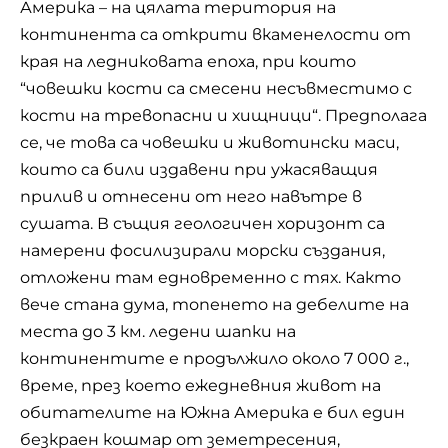
Америка – на цялата територия на
континента са открити вкаменелости от
края на ледниковата епоха, при които
“човешки кости са смесени несъвместимо с
кости на тревопасни и хищници“. Предполага
се, че това са човешки и животински маси,
които са били издавени при ужасяващия
прилив и отнесени от него навътре в
сушата. В същия геологичен хоризонт са
намерени фосилизирали морски създания,
отложени там едновременно с тях. Както
вече стана дума, топенето на дебелите на
места до 3 км. ледени шапки на
континентите е продължило около 7 000 г.,
време, през което ежедневния живот на
обитателите на Южна Америка е бил един
безкраен кошмар от земетресения,