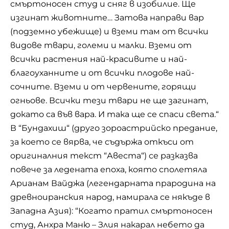
смъртоносен студ и сняг в изобилие. Ще
изгинат животните… Затова направи вар
(подземно убежище) и вземи там от всички
видове твари, големи и малки. Вземи от
всички растения най-красивите и най-
благоуханните и от всички плодове най-
сочните. Вземи и от червените, горящи
огньове. Всички тези твари не ще загинат,
докато са във вара. И така ще се спаси света.“
В “Бундахиш“ (друго зороастрийско предание,
за което се вярва, че съдържа откъси от
оригиналния текст “Авеста“) се разказва
повече за ледената епоха, която сполетяла
Арианам Вайджа (легендарната прародина на
древноиранския народ, намирала се някъде в
Западна Азия): “Когато пратил смъртоносен
студ, Анхра Маню – Злия накарал небето да