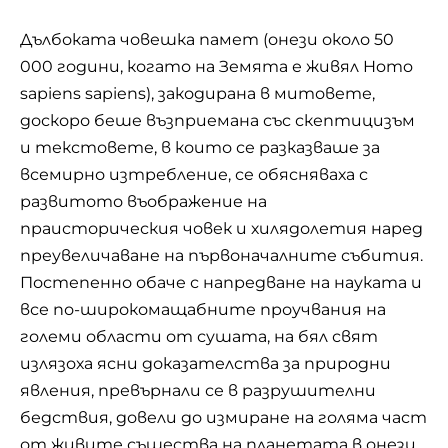
Дълбоката човешка памет (онези около 50
000 години, когато на Земята е живял Homo
sapiens sapiens), закодирана в митовете,
доскоро беше възприемана със скептицизъм
и текстовете, в които се разказваше за
всемирно изтребление, се обясняваха с
развитото въображение на
праисторическия човек и хилядолетия наред
преувеличаване на първоначалните събития.
Постепенно обаче с напредване на науката и
все по-широкомащабните проучвания на
големи области от сушата, на бял свят
излязоха ясни доказателства за природни
явления, превърнали се в разрушителни
бедствия, довели до измиране на голяма част
от живите същества на планетата в онези