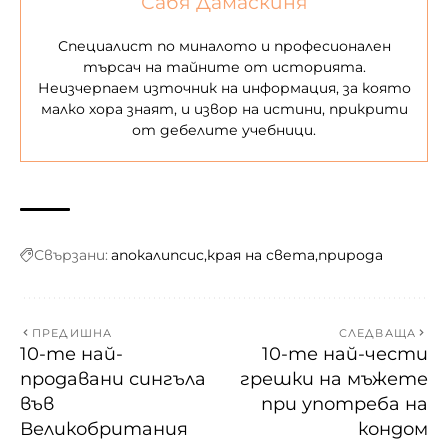
Сабя Дамаскиня
Специалист по миналото и професионален
търсач на тайните от историята.
Неизчерпаем източник на информация, за която
малко хора знаят, и извор на истини, прикрити
от дебелите учебници.
Свързани:
апокалипсис
края на света
природа
ПРЕДИШНА
СЛЕДВАЩА
10-те най-
10-те най-чести
продавани сингъла
грешки на мъжете
във
при употреба на
Великобритания
кондом