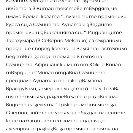
когато Слънцето и Луната паднали от
небето, а в Китай текстове твърдят, че
имало време, когато “…планетите променили
курса си, а Слънцето, Луната и звездите
променили и движенията си…“. Индианците
Тарахумара (в Северно Мексико) са съхранили
предание според което на Земята настъпило
бедствие, заради промяна в пътя на
Слънцето. Африкански мит от Южно Конго
твърди, че:“Много отдавна Слънцето
срещнало Луната и понеже двамата
враждували, замерило лицето й с кал. Тогава
тя потъмняла, разгневила се и раздвижила
водите на земята.“ Гръко-римския мит за
Фаетон, който не успял да обуздае огнените
коне на бащината си колесница, също
алегорично разказва за промяна на пътя на