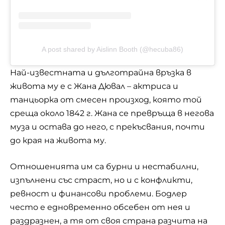
A post shared by Aislinn Booth (@hecuba86)
Най-известната и дълготрайна връзка в
живота му е с Жана Дювал – актриса и
танцьорка от смесен произход, която той
среща около 1842 г. Жана се превръща в негова
муза и остава до него, с прекъсвания, почти
до края на живота му.
Отношенията им са бурни и нестабилни,
изпълнени със страст, но и с конфликти,
ревност и финансови проблеми. Бодлер
често е едновременно обсебен от нея и
раздразнен, а тя от своя страна разчита на