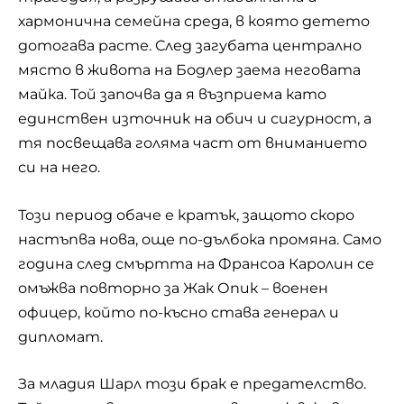
хармонична семейна среда, в която детето
дотогава расте. След загубата централно
място в живота на Бодлер заема неговата
майка. Той започва да я възприема като
единствен източник на обич и сигурност, а
тя посвещава голяма част от вниманието
си на него.
Този период обаче е кратък, защото скоро
настъпва нова, още по-дълбока промяна. Само
година след смъртта на Франсоа Каролин се
омъжва повторно за Жак Опик – военен
офицер, който по-късно става генерал и
дипломат.
За младия Шарл този брак е предателство.