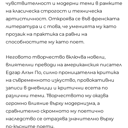
чувствителност и модерни теми в рамките
на класическа строгост и техническа
артистичност. Откроява се във френската
литература и с това, че уменията му като
прозаик на практика са равни на
способностите му като поет.
Неговото творчество включва новели,
влиятелни преводи на американския писател
Едгар Алън По, силно проницателна критика
на съвременното изкуство, провокативни
записи в дневници и критични есета по
различни теми. Творчеството му оказва
огромно влияние върху модернизма, а
сравнително скромното му поетично
наследство се отразява значително върху
по-късните поети.