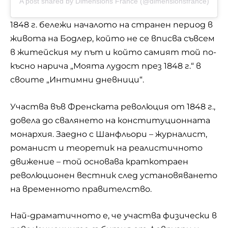
A post shared by Dimensions France (@dimensionsfrance)
1848 г. бележи началото на странен период в
живота на Бодлер, който не се вписва съвсем
в житейския му път и който самият той по-
късно нарича „Моята лудост през 1848 г.“ в
своите „Интимни дневници“.
Участва във
Френската революция от 1848 г.
,
довела до свалянето на конституционната
монархия. Заедно с Шанфльори – журналист,
романист и теоретик на реалистичното
движение – той основава краткотраен
революционен вестник след установяването
на временното правителство.
Най-драматичното е, че участва физически в