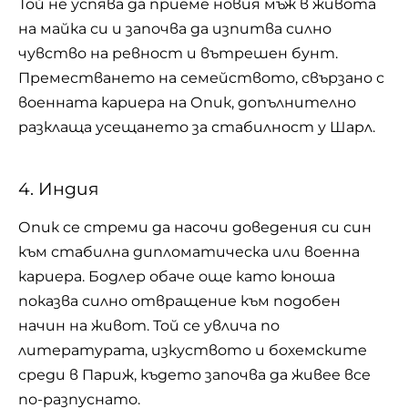
Той не успява да приеме новия мъж в живота
на майка си и започва да изпитва силно
чувство на ревност и вътрешен бунт.
Преместването на семейството, свързано с
военната кариера на Опик, допълнително
разклаща усещането за стабилност у Шарл.
4. Индия
Опик се стреми да насочи доведения си син
към стабилна дипломатическа или военна
кариера. Бодлер обаче още като юноша
показва силно отвращение към подобен
начин на живот. Той се увлича по
литературата,
изкуството и бохемските
среди в Париж
, където започва да живее все
по-разпуснато.