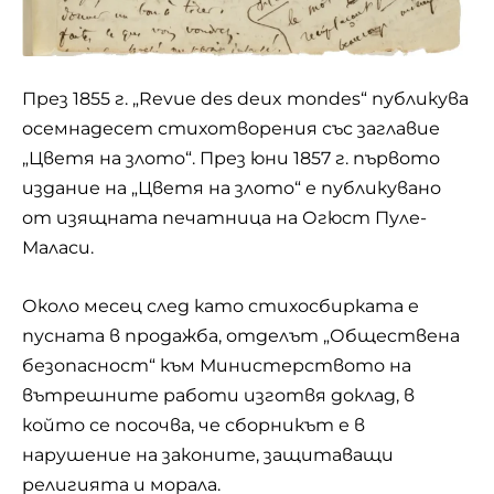
През 1855 г. „Revue des deux mondes“ публикува
осемнадесет стихотворения със заглавие
„Цветя на злото“. През юни 1857 г. първото
издание на „Цветя на злото“ е публикувано
от изящната печатница на Огюст Пуле-
Маласи.
Около месец след като стихосбирката е
пусната в продажба, отделът „Обществена
безопасност“ към Министерството на
вътрешните работи изготвя доклад, в
който се посочва, че сборникът е в
нарушение на законите, защитаващи
религията и морала.