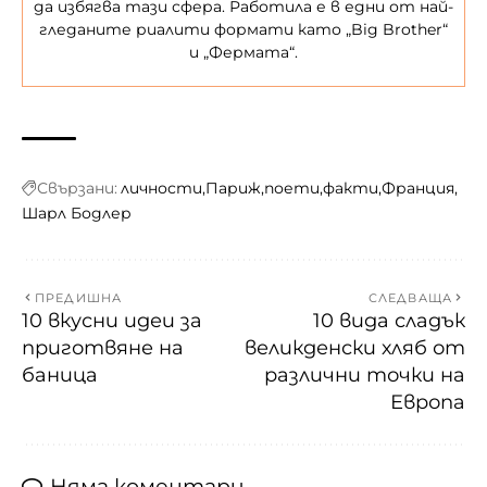
да избягва тази сфера. Работила е в едни от най-
гледаните риалити формати като „Big Brother“
и „Фермата“.
Свързани:
личности
Париж
поети
факти
Франция
Шарл Бодлер
ПРЕДИШНА
СЛЕДВАЩА
10 вкусни идеи за
10 вида сладък
приготвяне на
великденски хляб от
баница
различни точки на
Европа
Няма коментари