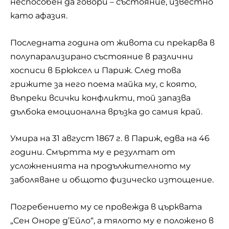
неспособен да говори – състояние, известно
като афазия.
Последната година от живота си прекарва в
полупарализирано състояние в различни
хосписи в Брюксел и Париж. След това
грижите за него поема майка му, с която,
въпреки всички конфликти, той запазва
дълбока емоционална връзка до самия край.
Умира на 31 август 1867 г. в Париж, едва на 46
години. Смъртта му е резултат от
усложненията на продължителното му
заболяване и общото физическо изтощение.
Погребението му се провежда в църквата
„Сен Оноре д’Ейло“, а тялото му е положено в