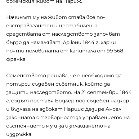
бохемския живот на Париж.
Начинът му на живот става все по-
екстравагантен и нестабилен, а
средствата от наследството започват
бързо да намаляват. До юни 1844 г. харчи
почти половината от капитала от 99 568
франка.
Семейството решава, че е необходимо да
потърси съдебен съветник, който да
защити наследството. На 21 септември 1844
г. съдът поставя Бодлер под съдебен надзор
и възлага на адвокат Нарцис Дезире Ансел
законната отговорност за управлението на
състоянието му и за изплащането на
издръжка.