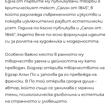
Една от първите му публикувани творби е
критическият текст „Салон от 1845“, в
който разглежда съвременното изкуство и
показва изключително развит естетически
усет. Година по-късно публикува и „Салон от
1846“, където вече по-ясно формулира идеите
си за ролята на художника и модерността.
Особено важно място в ранното му
творчество заема и дейността му като
преводач. Бодлер открива творчеството на
Едгар Алън По и започва да го превежда на
френски. В По той открива сродна душа –
автор, който също се занимава с мрачни
теми, психологическа дълбочина и естетика
на странното и зловещото.