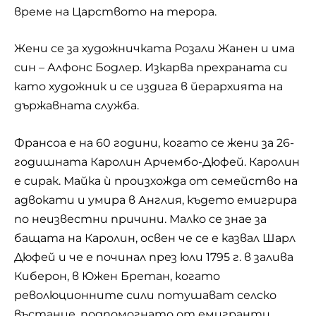
време на Царството на терора.
Жени се за художничката Розали Жанен и има
син – Алфонс Бодлер. Изкарва прехраната си
като художник и се издига в йерархията на
държавната служба.
Франсоа е на 60 години, когато се жени за 26-
годишната Каролин Арчембо-Дюфей. Каролин
е сирак. Майка ѝ произхожда от семейство на
адвокати и умира в Англия, където емигрира
по неизвестни причини. Малко се знае за
бащата на Каролин, освен че се е казвал Шарл
Дюфей и че е починал през юли 1795 г. в залива
Киберон, в Южен Бретан, когато
революционните сили потушават селско
въстание, подпомогнато от емигранти.