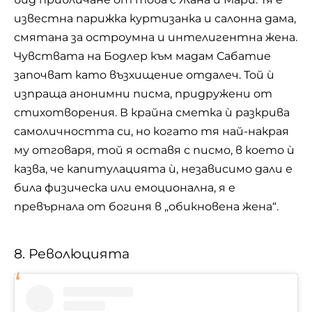
известна парижка куртизанка и салонна дама,
смятана за остроумна и интелигентна жена.
Чувствата на Бодлер към мадам Сабатие
започват като възхищение отдалеч. Той ѝ
изпраща анонимни писма, придружени от
стихотворения. В крайна сметка ѝ разкрива
самоличността си, но когато тя най-накрая
му отговаря, той я оставя с писмо, в което ѝ
казва, че капитулацията ѝ, независимо дали е
била физическа или емоционална, я е
превърнала от богиня в „обикновена жена“.
8. Революцията