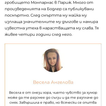
гробището Монпарнас в Париж. Много от
произведенията на Бодлер са публикувани
посмъртно. След смъртта му майка му
изплаща значителните му дългове и намира
известна утеха в нарастващата му слава. Тя
живее четири години след него.
Весела Ангелова
Весела е от онези хора, чието чувство за хумор
може да те разсмее до сълзи и да те разплаче до
смях. Завършила е право, но всячески се опитва