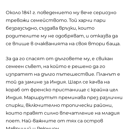
Около 1841 г. поведението му вече сериозно
тревожи семейството. Той харчи пари
безразсъдно, създава връзки, които
родителите му не одобряват, и отказва да
се впише в очакванията на своя втори баща.
За да го спасят от дълговете му, е свикан
семеен съвет, на който е решено да го
изпратят на дълго пътешествие. Планът е
той да замине за Индия. Шарл се качва на
кораб от френско пристанище с крайна цел
Индия. Маршрутът преминава през различни
спирки, включително тропически райони,
които правят силно впечатление на младия
поет. Най-важните от тях са остров
Мавриций и Реюнион.