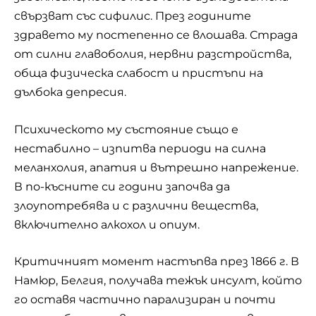
свързват със сифилис. През годините
здравето му постепенно се влошава. Страда
от силни главоболия, нервни разстройства,
обща физическа слабост и пристъпи на
дълбока депресия.
Психическото му състояние също е
нестабилно – изпитва периоди на силна
меланхолия, апатия и вътрешно напрежение.
В по-късните си години започва да
злоупотребява и с различни вещества,
включително алкохол и опиум.
Критичният момент настъпва през 1866 г. В
Намюр, Белгия, получава тежък инсулт, който
го оставя частично парализиран и почти