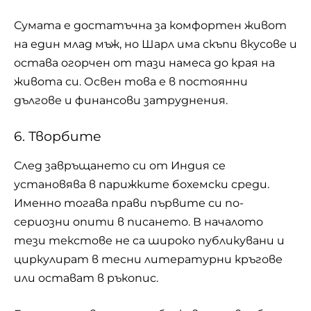
Сумата е достатъчна за комфортен живот
на един млад мъж, но Шарл има скъпи вкусове и
остава огорчен от тази намеса до края на
живота си. Освен това е в постоянни
дългове и финансови затруднения.
6. Творбите
След завръщането си от Индия се
установява в парижките бохемски среди.
Именно тогава прави първите си по-
сериозни опити в писането. В началото
тези текстове не са широко публикувани и
циркулират в тесни литературни кръгове
или остават в ръкопис.