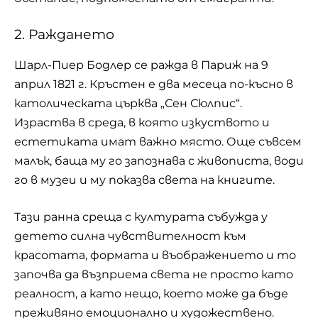
2. Раждането
Шарл-Пиер Бодлер се ражда в Париж на 9
април 1821 г. Кръстен е два месеца по-късно в
католическата църква „Сен Сюлпис“.
Израства в среда, в която изкуството и
естетиката имат важно място. Още съвсем
малък, баща му го запознава с живописта, води
го в музеи и му показва света на книгите.
Тази ранна среща с културата събужда у
детето силна чувствителност към
красотата, формата и въображението и то
започва да възприема света не просто като
реалност, а като нещо, което може да бъде
преживяно емоционално и художествено.