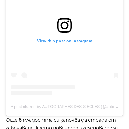
View this post on Instagram
A post shared by AUTOGRAPHES DES SIÈCLES (@autographes_des_siecles)
Още в младостта си започва да страда от
заболяване, което повечето изследователи