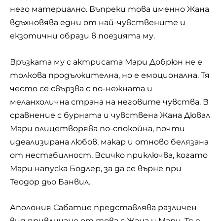
него материално. Въпреки това именно Жана
вдъхновява едни от най-чувствените и
екзотични образи в поезията му.
Връзката му с актрисата Мари Добрюн не е
толкова продължителна, но е емоционална. Тя
често се свързва с по-нежната и
меланхолична страна на неговите чувства. В
сравнение с бурната и чувствена Жана Дювал
Мари олицетворява по-спокойна, почти
идеализирана любов, макар и отново белязана
от нестабилност. Всичко приключва, когато
Мари напуска Бодлер, за да се върне при
Теодор дьо Банвил.
Аполония Сабатие представлява различен
вид привличане от това с Жана и Мари. Тя е