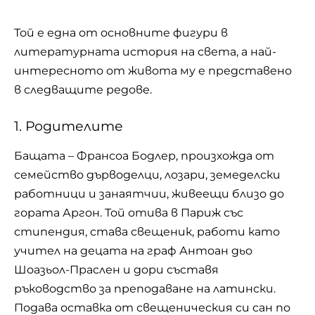
Той е една от основните фигури в
литературната история на света, а най-
интересното от живота му е представено
в следващите редове.
1. Родителите
Бащата – Франсоа Бодлер, произхожда от
семейство дърводелци, лозари, земеделски
работници и занаятчии, живеещи близо до
гората Аргон. Той отива в Париж със
стипендия, става свещеник, работи като
учител на децата на граф Антоан дьо
Шоазьол-Праслен и дори съставя
ръководство за преподаване на латински.
Подавa оставка от свещеническия си сан по