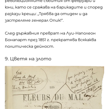
революционните събития от февруари и
юни, като се сражава на барикадите и според
разкази крещи: „Трябва да отидем и да
застреляме генерал Опик!“.
След държавния преврат на Луи-Наполеон
Бонапарт през 1851 г. прекратява всякаква
политическа дейност.
9. Цветя на злото