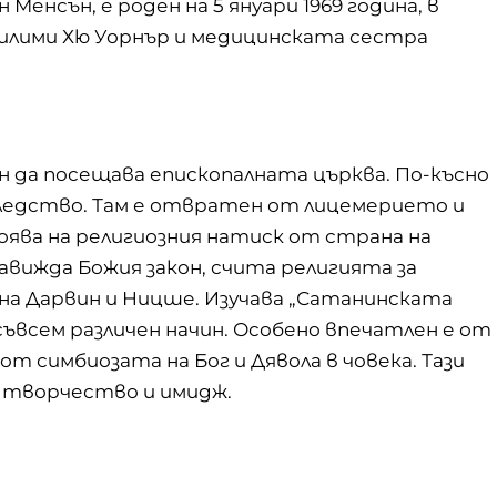
енсън, е роден на 5 януари 1969 година, в
килими Хю Уорнър и медицинската сестра
ън да посещава епископалната църква. По-късно
следство. Там е отвратен от лицемерието и
оява на религиозния натиск от страна на
авижда Божия закон, счита религията за
 на Дарвин и Ницше. Изучава „Сатанинската
 съвсем различен начин. Особено впечатлен е от
т симбиозата на Бог и Дявола в човека. Тази
у творчество и имидж.