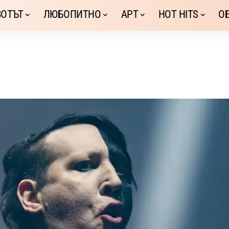
ОТЪТ
ЛЮБОПИТНО
АРТ
HOT HITS
О