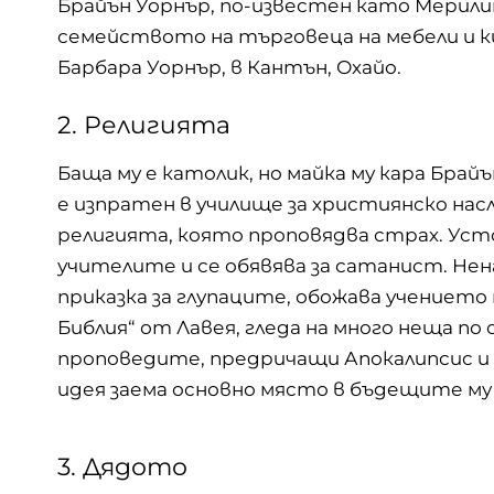
Брайън Уорнър, по-известен като Мерилин М
семейството на търговеца на мебели и 
Барбара Уорнър, в Кантън, Охайо.
2. Религията
Баща му е католик, но майка му кара Брай
е изпратен в училище за християнско на
религията, която проповядва страх. Уст
учителите и се обявява за сатанист. Нен
приказка за глупаците, обожава учението
Библия“ от Лавея, гледа на много неща по
проповедите, предричащи Апокалипсис и о
идея заема основно място в бъдещите м
3. Дядото