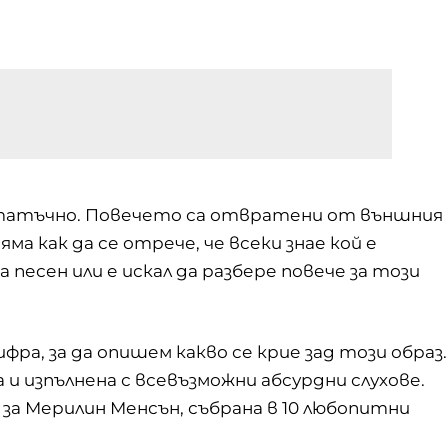
достатъчно. Повечето са отвратени от външния
ма как да се отрече, че всеки знае кой е
 песен или е искал да разбере повече за този
ифра, за да опишем какво се крие зад този образ.
 изпълнена с всевъзможни абсурдни слухове.
за Мерилин Менсън, събрана в 10 любопитни