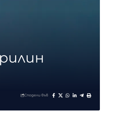
ерилин
Сподели във