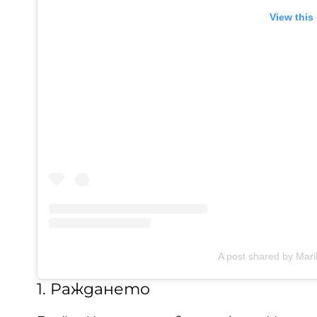
View this
A post shared by Ma
1. Раждането