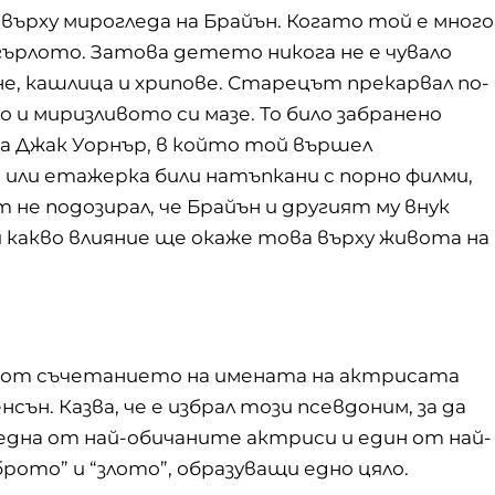
 върху мирогледа на Брайън. Когато той е много
 гърлото. Затова детето никога не е чувало
не, кашлица и хрипове. Старецът прекарвал по-
и миризливото си мазе. То било забранено
на Джак Уорнър, в който той вършел
 или етажерка били натъпкани с порно филми,
не подозирал, че Брайън и другият му внук
 какво влияние ще окаже това върху живота на
а от съчетанието на имената на актрисата
енсън
. Казва, че е избрал този псевдоним, за да
една от най-обичаните актриси и един от най-
рото” и “злото”, образуващи едно цяло.