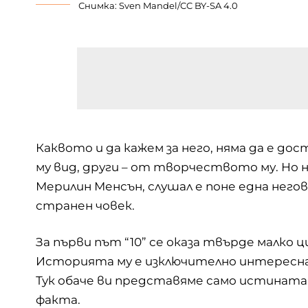
Снимка: Sven Mandel/
CC BY-SA 4.0
Каквото и да кажем за него, няма да е 
му вид, други – от творчеството му. Но ня
Мерилин Менсън, слушал е поне една негова
странен човек.
За първи път “10” се оказа твърде малко ц
Историята му е изключително интересна и
Тук обаче ви представяме само истината 
факта.