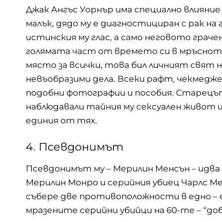
Джак Ангъс Уорнър има специално влияние
малък, дядо му е диагностициран с рак на
истинския му глас, а само неговото граче
голямата част от времето си в мръсното 
място за всички, това бил личният свят 
невъобразими дела. Всеки рафт, чекмедже
подобни фотографии и пособия. Старецът 
наблюдавали тайния му сексуален живот и
единия от тях.
4. Псевдонимът
Псевдонимът му – Мерилин Менсън – идв
Мерилин Монро
и серийния убиец
Чарлс М
събере две противоположности в едно – 
мразените серийни убийци на 60-те – “доб