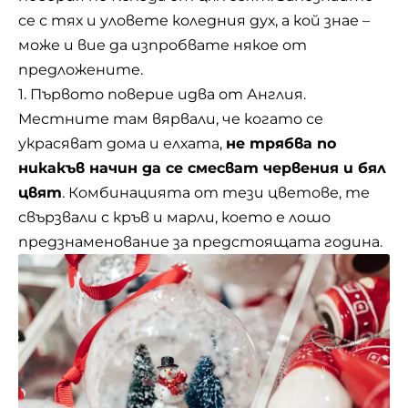
се с тях и уловете
коледния
дух, а кой знае –
може и вие да изпробвате някое от
предложените.
1. Първото поверие идва от Англия.
Местните там вярвали, че когато се
украсяват дома и елхата,
не трябва по
никакъв начин да се смесват червения и бял
цвят
. Комбинацията от тези цветове, те
свързвали с кръв и марли, което е лошо
предзнаменование за предстоящата година.