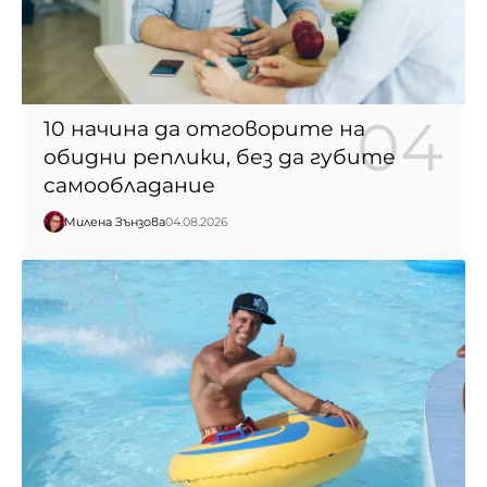
10 начина да отговорите на
обидни реплики, без да губите
самообладание
Милена Зънзова
04.08.2026