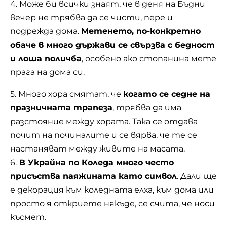
4. Може би всички знаят, че в деня на Бъдни
вечер не трябва да се чисти, пере и
подрежда дома.
Метенето, по-конкретно
обаче в много държави се свързва с бедност
и лоша поличба
, особено ако стопанина мете
прага на дома си.
5. Много хора смятат, че
когато се седне на
празничната трапеза
, трябва да има
разстояние между хората. Така се отдава
почит на починалите и се вярва, че те се
настаняват между живите на масата.
6.
В Украйна по Коледа много често
присъства паяжината като символ
. Дали ще
е декорация към коледната елха, към дома или
просто я откриете някъде, се счита, че носи
късмет.