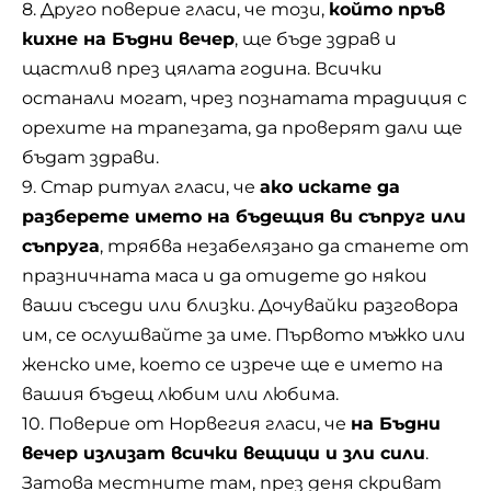
8. Друго поверие гласи, че този,
който пръв
кихне на Бъдни вечер
, ще бъде здрав и
щастлив през цялата година. Всички
останали могат, чрез познатата традиция с
орехите на трапезата, да проверят дали ще
бъдат здрави.
9. Стар ритуал гласи, че
ако искате да
разберете името на бъдещия ви съпруг или
съпруга
, трябва незабелязано да станете от
празничната маса и да отидете до някои
ваши съседи или близки. Дочувайки разговора
им, се ослушвайте за име. Първото мъжко или
женско име, което се изрече ще е името на
вашия бъдещ любим или любима.
10. Поверие от Норвегия гласи, че
на Бъдни
вечер излизат всички вещици и зли сили
.
Затова местните там, през деня скриват