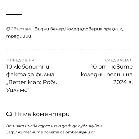
Свързани:
Бъдни вечер
Коледа
поверия
празник
традиции
ПРЕДИШНА
СЛЕДВАЩА
10 любопитни
10 от новите
факта за филма
коледни песни на
„Better Man: Роби
2024 г.
Уилямс“
Няма коментари
Вашият имейл адрес няма да бъде публикуван.
Задължителните полета са отбелязани с
*