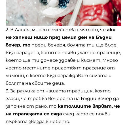
2. В Дания, много семейства смятат, че
ако
не хапнеш нищо през целия ден на Бъдни
вечер, то
преди вечеря, волята ти ще бъде
възнаградена, като се появи златно прасенце,
което ще ти донесе здраве и късмет. Много
често местните приготвят прасенце от
лимони, с което възнаграждават силата и
волята на своите деца.
3. За разлика от нашата традиция, която
гласи, че трябва вечерята на Бъдни вечер да
започне от рано, то
католиците вярват, че
на трапезата се сяда
след като се появи
първата звезда в небето.