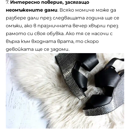
7.
Интересно поверие, засягащо
неомъжените дами
. Всяко момиче може да
разбере дали през следващата година ще се
омъжи, ако в празничната вечер хвърли през
рамото си своя обувка. Ако тя се насочи с
върха към входната врата, то скоро
девойката ще се задоми.