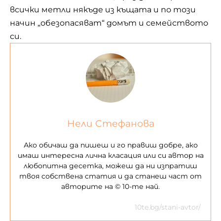
всички метли някъде из къщата и по този
начин „обезопасяват“ домът и семейството
си.
Нели Стефанова
Ако обичаш да пишеш и го правиш добре, ако
имаш интересна лична класация или си автор на
любопитна десетка, можеш да ни изпратиш
твоя собствена статия и да станеш част от
авторите на © 10-те най.
10te.bg/stani-avtor/