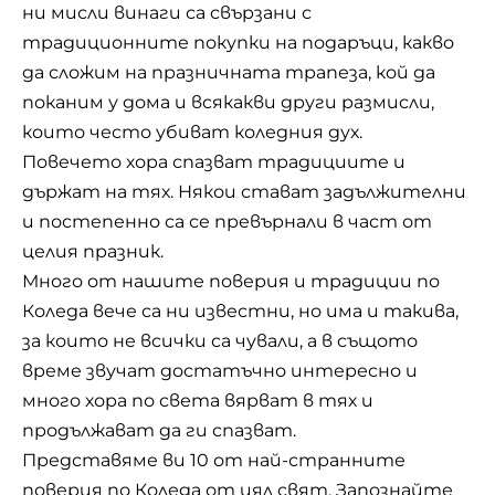
ни мисли винаги са свързани с
традиционните покупки на подаръци, какво
да сложим на празничната трапеза, кой да
поканим у дома и всякакви други размисли,
които често убиват коледния дух.
Повечето хора спазват традициите и
държат на тях. Някои стават задължителни
и постепенно са се превърнали в част от
целия празник.
Много от нашите поверия и традиции по
Коледа вече са ни известни, но има и такива,
за които не всички са чували, а в същото
време звучат достатъчно интересно и
много хора по света вярват в тях и
продължават да ги спазват.
Представяме ви 10 от най-странните
поверия по Коледа от цял свят. Запознайте