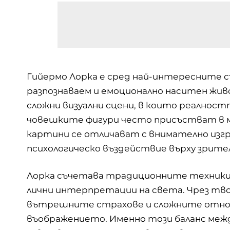
Гийермо Лорка е сред най-интересните с
разпознаваем и емоционално наситен жи
сложни визуални сцени, в които реалнос
човешките фигури често присъстват в м
картини се отличават с внимателно изгр
психологическо въздействие върху зрител
Лорка съчетава традиционните техники 
лични интерпретации на света. Чрез тв
вътрешните страхове и сложните отнош
въображението. Именно този баланс межд