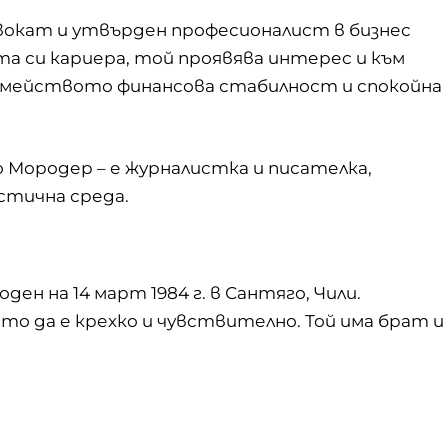
адвокат и утвърден професионалист в бизнес
а си кариера, той проявява интерес и към
семейството финансова стабилност и спокойна
 Мородер – е журналистка и писателка,
стична среда.
ен на 14 март 1984 г. в Сантяго, Чили.
о да е крехко и чувствително. Той има брат и