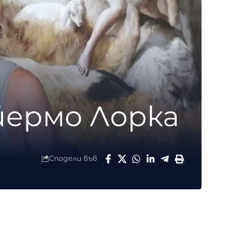
йермо Лорка
Сподели във