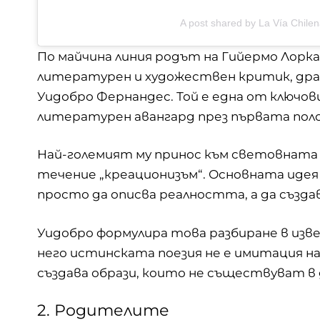
A post shared by La Vía Chilen
По майчина линия родът на Гийермо Лорка 
литературен и художествен критик, дра
Уидобро Фернандес. Той е една от ключо
литературен авангард през първата полов
Най-големият му принос към световната
течение „креационизъм“. Основната идея
просто да описва реалността, а да създа
Уидобро формулира това разбиране в изве
него истинската поезия не е имитация н
създава образи, които не съществуват 
2. Родителите