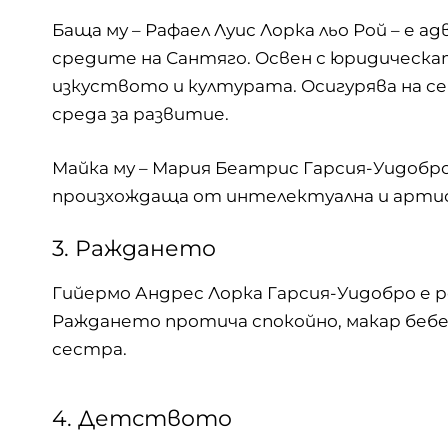
Баща му – Рафаел Луис Лорка льо Рой – е 
средите на Сантяго. Освен с юридическат
изкуството и културата. Осигурява на 
среда за развитие.
Майка му – Мария Беатрис Гарсия-Уидобро
произхождаща от интелектуална и арти
3. Раждането
Гийермо Андрес Лорка Гарсия-Уидобро е род
Раждането протича спокойно, макар бебет
сестра.
4. Детството