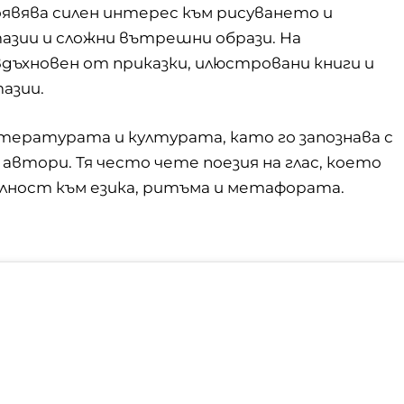
явява силен интерес към рисуването и
азии и сложни вътрешни образи. На
вдъхновен от приказки, илюстровани книги и
азии.
итературата
и културата, като го запознава с
 автори. Тя често чете поезия на глас, което
ност към езика, ритъма и метафората.