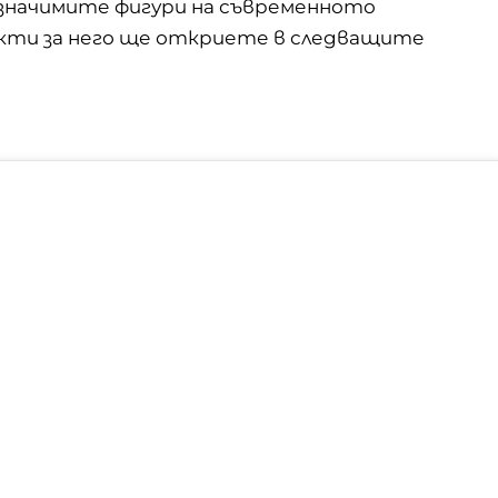
значимите фигури на съвременното
кти за него ще откриете в следващите