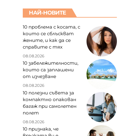
НАЙ-НОВИТЕ
10 проблема с косата, с
които се сблъскват
жените, и как да се
справите с тях
а
08.08.2026
10 забележителности,
които са заплашени
от изчезване
08.08.2026
10 полезни съвета за
компактно опакован
багаж при самолетен
полет
08.08.2026
10 признака, че
връзката ви е