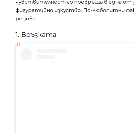
чувствителност го превръща в една от 
фигуративно изкуство. По-любопитни фа
редове.
1. Връзката