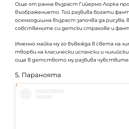
Още от ранна възраст Гийермо Лорка про
въображението. Той развива богати фант
осемгодишна възраст започва да рисува, 
собствените си детски страхове и фант
Именно майка му го въвежда в
света на л
творби на класически испански и чилийски
още в детството му развива чувствител
5. Параноята