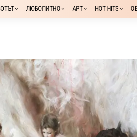
ОТЪТ
ЛЮБОПИТНО
АРТ
HOT HITS
О