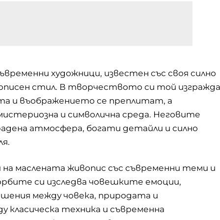
ъвременни художници, известен със своя силно
вописен стил. В творчеството си той изгражд
тта и въображението се преплитат, а
истериозна и символична среда. Неговите
адена атмосфера, богати детайли и силно
я.
на маслената живопис със съвременни теми и
орбите си изследва човешките емоции,
ения между човека, природата и
у класическа техника и съвременна