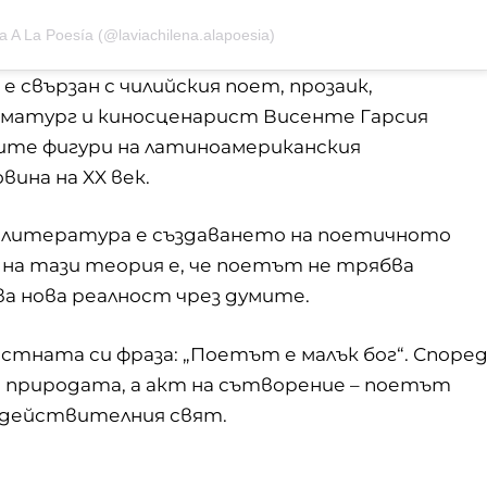
a A La Poesía (@laviachilena.alapoesia)
е свързан с чилийския поет, прозаик,
матург и киносценарист Висенте Гарсия
вите фигури на латиноамериканския
ина на XX век.
 литература е създаването на поетичното
 на тази теория е, че поетът не трябва
ва нова реалност чрез думите.
стната си фраза: „Поетът е малък бог“. Споре
а природата, а акт на сътворение – поетът
в действителния свят.