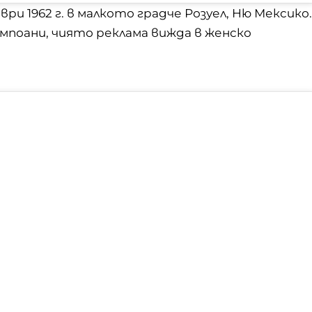
ри 1962 г. в малкото градче Розуел, Ню Мексико.
мпоани, чиято реклама вижда в женско