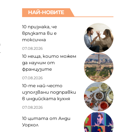
НАЙ-НОВИТЕ
10 признака, че
връзката ви е
токсична
а
07.08.2026
-
10 неща, които можем
да научим от
французите
07.08.2026
10-те най-често
използвани подправки
в индийската кухня
07.08.2026
10 цитата от Анди
Уорхол