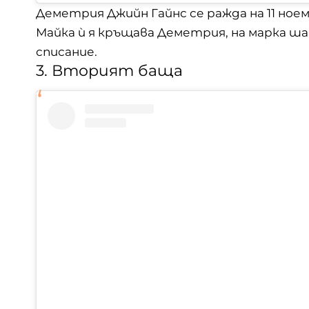
Деметрия Джийн Гайнс се ражда на 11 ноемв
Майка ѝ я кръщава Деметрия, на марка ша
списание.
3. Вторият баща