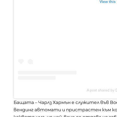
View this
A post shared by
Бащата – Чарлз Хармън е служител във В
вендинг автомати и пристрастен към ко
каквото има, но най-вече се отдава на за