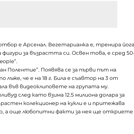
 отбор е Арсенал. Вегетарианка е, тренира йог
фигури за възрастта си. Освен това, е сред 50
eople”.
н Полентие”. Появява се за първи път на
 лъже, че е на 18 г. Била е съавтор на 3 от
вала във видеоклиповете на групата му.
ивуд след като взима 12.5 милиона долара за
растен колекционер на кукли е и притежава
ур, а още любопитни факти за нея ще откриете