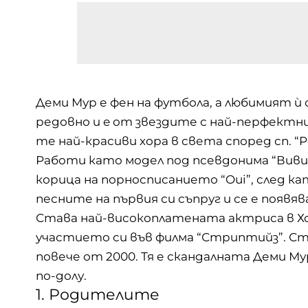
Деми Мур е фен на футбола, а любимият ѝ
редовно и e от звездите с най-перфектни 
те най-красиви хора в света според сп. “P
Работи като модел под псевдонима “Вивиа
корица на порносписанието “Oui”, след като
песните на първия си съпруг и се е появя
Става най-високоплатената актриса в Хол
участието си във филма “Стриптийз”. Ст
повече от 2000. Тя е скандалната Деми М
по-долу.
1. Родителите