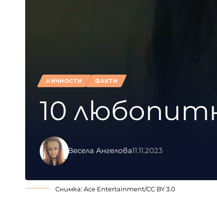
ЛИЧНОСТИ
ФАКТИ
10 любопит
Весела Ангелова
11.11.2023
Снимка:
Ace Entertainment
/
CC BY 3.0