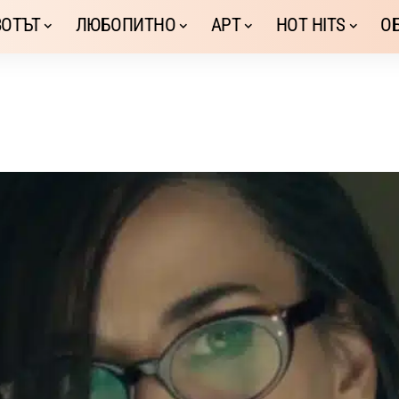
ОТЪТ
ЛЮБОПИТНО
АРТ
HOT HITS
О