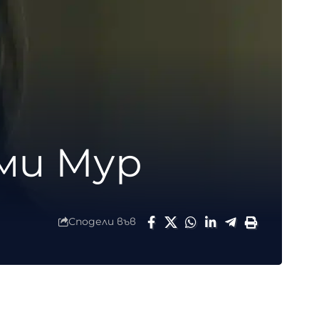
ми Мур
Сподели във