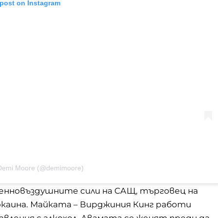
 post on Instagram
 Demi Moore (@demimoore)
оенновъздушните сили на САЩ, търговец на
каина. Майката – Вирджиния Кинг работи
бавления с алкохол. Двамата се женят преди да