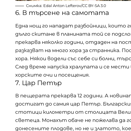
Снимка:
Edal Anton Lefterov
/
CC BY-SA 3.0
6. В търсене на самотата
Една нощ го нападат разбойници, които г
дълго скитане в планината той се подслон
прекарва няколко години, отдаден на пос
разказват на много хора за странника. П
хора. Някои водели със себе си болни, т
След време напуска хралупата и се мести
хорските очи и посещения.
7. Цар Петър
В пещерата прекарва 12 години. А новин
достигат до самия цар Петър. Български
стотици километри от столицата Велики 
светеца. Монахът обаче не пожелава да г
донесените плодове, но не и златото, ко