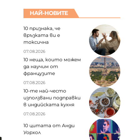
НАЙ-НОВИТЕ
10 признака, че
връзката ви е
токсична
07.08.2026
10 неща, които можем
да научим от
французите
07.08.2026
10-те най-често
използвани подправки
в индийската кухня
07.08.2026
10 цитата от Анди
Уорхол