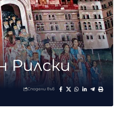
н Рилски
Сподели във