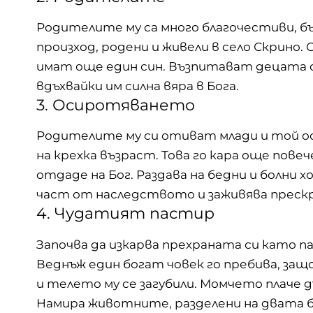
Родителите му са много благочестиви, бъ
произход, родени и живели в село Скрино.
имат още един син. Възпитават децата с
вдъхвайки им силна вяра в Бога.
3. Осиротяването
Родителите му си отиват млади и той о
на крехка възраст. Това го кара още повеч
отдаде на Бог. Раздава на бедни и болни 
част от наследството и заживява преск
4. Чудатият пастир
Започва да изкарва прехраната си като п
Веднъж един богат човек го пребива, за
и телето му се загубили. Момчето плаче дъ
Намира животните, разделени на двата б