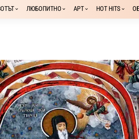
ОТЪТ
ЛЮБОПИТНО
АРТ
HOT HITS
О