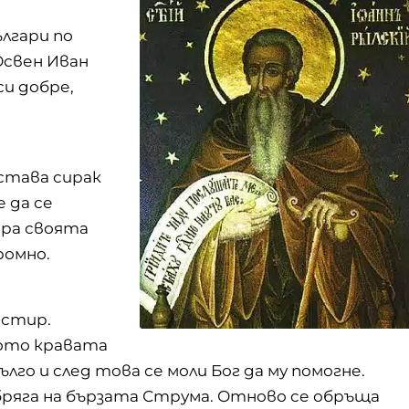
лгари по
 Освен Иван
и добре,
става сирак
е да се
хора своята
ромно.
астир.
щото кравата
лго и след това се моли Бог да му помогне.
ряга на бързата Струма. Отново се обръща