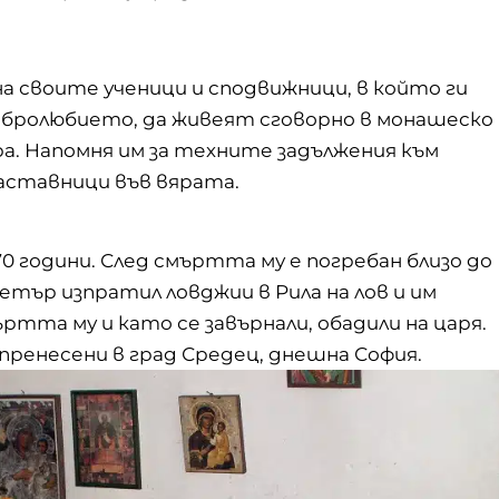
а своите ученици и сподвижници, в който ги
ебролюбието, да живеят сговорно в монашеско
. Напомня им за техните задължения към
наставници във вярата.
70 години. След смъртта му е погребан близо до
етър изпратил ловджии в Рила на лов и им
ъртта му и като се завърнали, обадили на царя.
ренесени в град Средец, днешна София.