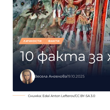
ЛИЧНОСТИ
ФАКТИ
10 факта за
Весела Ангелова
19.10.2025
Снимка:
Edal Anton Lefterov
/
CC BY-SA 3.0