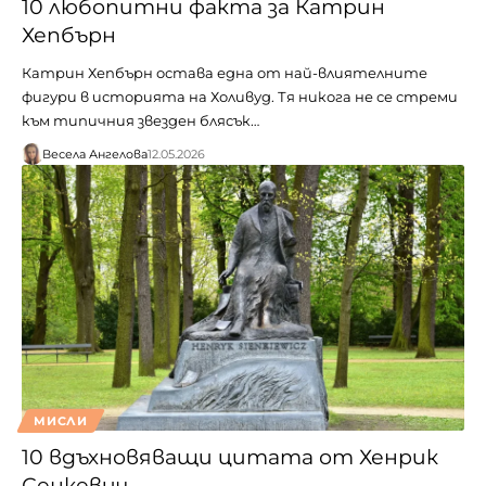
10 любопитни факта за Катрин
Хепбърн
Катрин Хепбърн остава една от най-влиятелните
фигури в историята на Холивуд. Тя никога не се стреми
към типичния звезден блясък…
Весела Ангелова
12.05.2026
МИСЛИ
10 вдъхновяващи цитата от Хенрик
Сенкевич