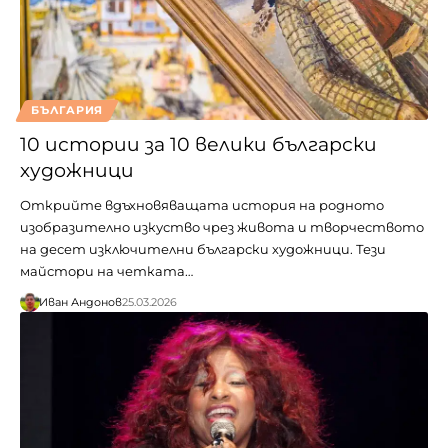
БЪЛГАРИЯ
10 истории за 10 велики български
художници
Открийте вдъхновяващата история на родното
изобразително изкуство чрез живота и творчеството
на десет изключителни български художници. Тези
майстори на четката…
Иван Андонов
25.03.2026