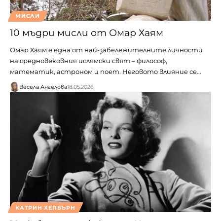
МИСЛИ
10 мъдри мисли от Омар Хаям
Омар Хаям е една от най-забележителните личности
на средновековния ислямски свят – философ,
математик, астроном и поет. Неговото влияние се…
Весела Ангелова
18.05.2026
КАТРИН ХЕПБЪРН