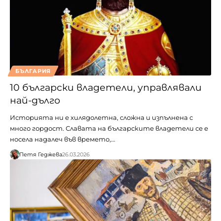
БЪЛГАРИЯ
10 български владетели, управлявали
най-дълго
Историята ни е хилядолетна, сложна и изпълнена с
много гордост. Славата на българските владетели се е
носела надалеч във времето,…
Петя Геджева
26.03.2026