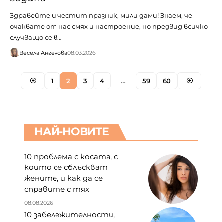
Здравейте и честит празник, мили дами! Знаем, че
очаквате от нас смях и настроение, но предвид всичко
случващо се в…
Весела Ангелова
08.03.2026
1
2
3
4
…
59
60
НАЙ-НОВИТЕ
10 проблема с косата, с
които се сблъскват
жените, и как да се
справите с тях
08.08.2026
10 забележителности,