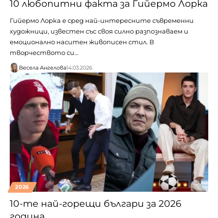
10 любопитни факта за Гийермо Лорка
Гийермо Лорка е сред най-интересните съвременни
художници, известен със своя силно разпознаваем и
емоционално наситен живописен стил. В
творчеството си…
Весела Ангелова
14.03.2026
2026
10-те най-горещи българи за 2026
година