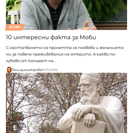
MOBY
10 интересни факта за Моби
С настъпването на пролетта се появява и желанието
ни за повече преживявания на открито. А какво по-
хубаво от концерт на…
Тони Димитрова
19.05.2026