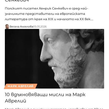
Полският писател Хенрик Сенкевич е сред най-
значимите представители на европейската
литература от края на XIX и началото на XX век.…
Весела Ангелова
05.05.2026
МАРК АВРЕЛИЙ
10 вдъхновяващи мисли на Марк
Аврелий