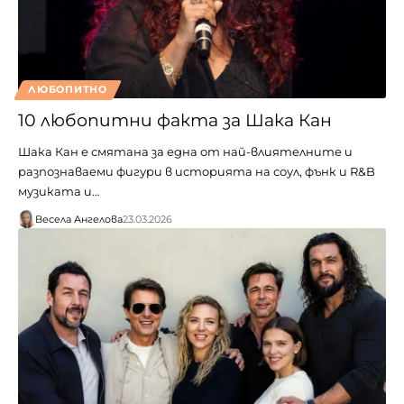
ЛЮБОПИТНО
10 любопитни факта за Шака Кан
Шака Кан е смятана за една от най-влиятелните и
разпознаваеми фигури в историята на соул, фънк и R&B
музиката и…
Весела Ангелова
23.03.2026