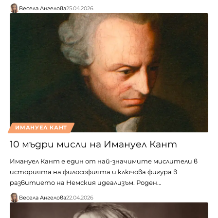
Весела Ангелова
25.04.2026
ИМАНУЕЛ КАНТ
10 мъдри мисли на Имануел Кант
Имануел Кант е един от най-значимите мислители в
историята на философията и ключова фигура в
развитието на Немския идеализъм. Роден…
Весела Ангелова
22.04.2026