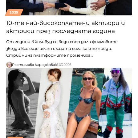
2025
10-те най-високоплатени актьори и
актриси през последната година
От години в Холивуд се води спор дали филмовите
звезди все още имат същата сила както преди.
Стрийминг платформите промениха…
Ростислава Караджова
16.03.2026