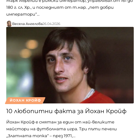
Марк Аврелий е римски император, управлявал от 161 до
180 г. сл. Хр., и последният от т.нар. „пет добри
императори“…
Весела Ангелова
26.04.2026
ЙОХАН КРОЙФ
10 любопитни факта за Йохан Кройф
Йохан Кройф е смятан за един от най-великите
майстори на футболната игра. Три пъти печели
„Златната топка“ – през 1971,…