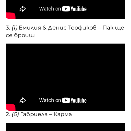
3.
(1)
Емилия & Денис Теофиков – Пак ще
се броиш
2.
(6)
Габриела – Карма