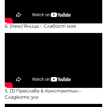
6.
(new)
Яница – Слабост моя
5.
(3)
Преслава & Константин –
Сладкото зло