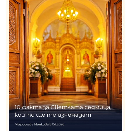
10 факта за Светлата седмица,
които ще те изненадат
Мирослава Ненкова
13.04.2026