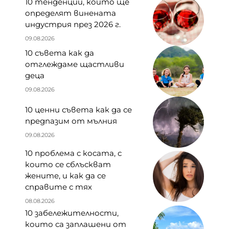
10 тенденции, които ще
определят винената
индустрия през 2026 г.
09.08.2026
10 съвета как да
отглеждаме щастливи
деца
09.08.2026
10 ценни съвета как да се
предпазим от мълния
09.08.2026
10 проблема с косата, с
които се сблъскват
жените, и как да се
справите с тях
08.08.2026
10 забележителности,
които са заплашени от