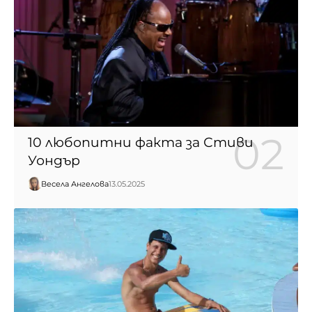
10 любопитни факта за Стиви
Уондър
Весела Ангелова
13.05.2025