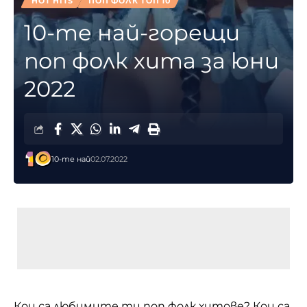
HOT HITS
ПОП ФОЛК ТОП 10
10-те най-горещи
поп фолк хита за юни
2022
10-те най
02.07.2022
Кои са любимите ти поп фолк хитове? Кои са