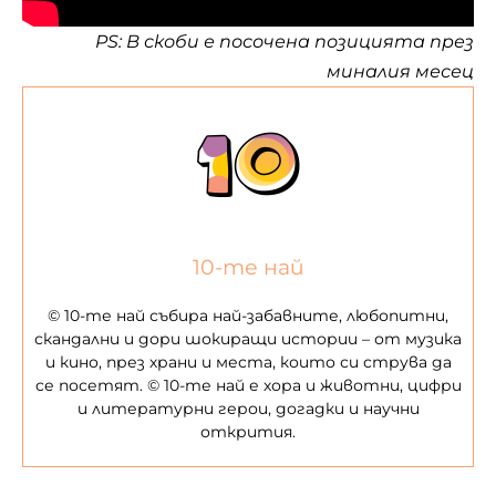
PS: В скоби е посочена позицията през
миналия месец
10-те най
© 10-те най събира най-забавните, любопитни,
скандални и дори шокиращи истории – от музика
и кино, през храни и места, които си струва да
се посетят. © 10-те най е хора и животни, цифри
и литературни герои, догадки и научни
открития.