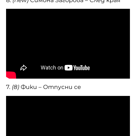
8.
(new)
Симона Загорова – След края
7.
(8)
Фики – Отпусни се