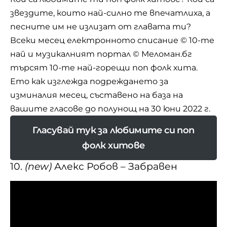
звездите, които най-силно те впечатлиха, а
песните им не излизат от главата ти?
Всеки месец електронното списание
© 10-те
най
и музикалният портал © Меломан.бг
търсят 10-те най-горещи поп фолк хита.
Ето как изглежда подреждането за
изминалия месец, съставено на база на
вашите гласове до полунощ на 30 юни 2022 г.
Гласувай тук за любимите си поп
фолк хитове
10.
(new)
Алекс Робов – Забравен