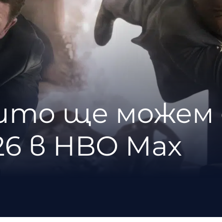
оито ще можем 
26 в HBO Max