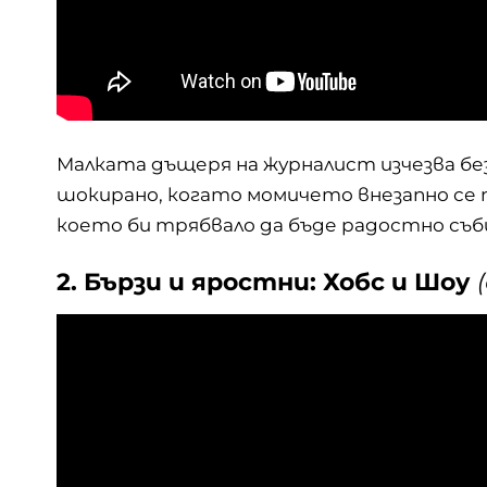
Малката дъщеря на журналист изчезва б
шокирано, когато момичето внезапно се п
което би трябвало да бъде радостно съб
2. Бързи и яростни: Хобс и Шоу