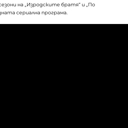
езони на „Изродските братя“ и „По
зната сериална програма.