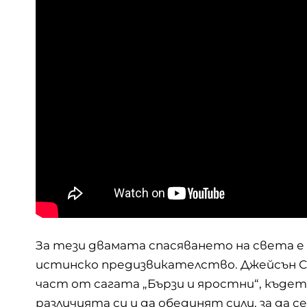
За тези двамата спасяването на света е
истинско предизвикателство. Джейсън С
част от сагата „Бързи и яростни“, къде
различията си и да обединят сили, за да 