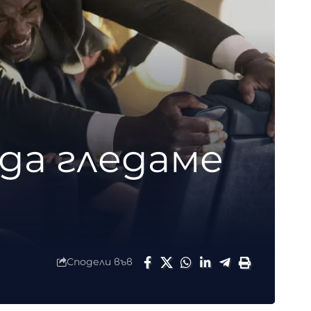
да гледаме
Сподели във