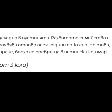
езследно в пустинята. Разбитото семейство е
оявява отново осем години по-късно. Но това,
иране, бързо се превръща в истински кошмар
(от 3 юли)