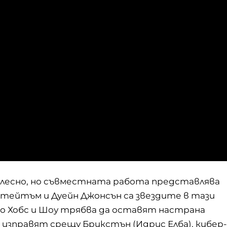
 лесно, но съвместната работа представлява
тейтъм и Дуейн Джонсън са звездите в тази
то Хобс и Шоу трябва да оставят настрана
се изправят срещу Брикстън (Идрис Елба), кибер-