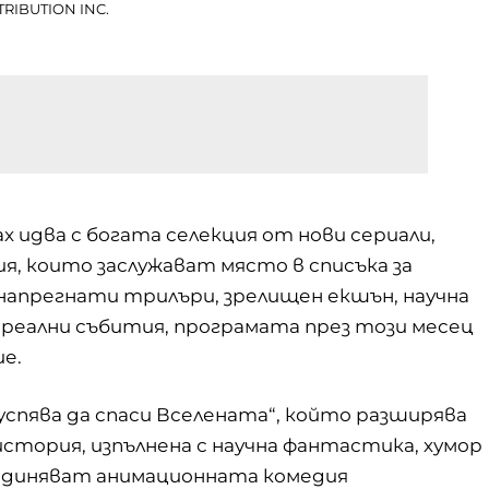
TRIBUTION INC.
ax идва с богата селекция от нови сериали,
ия, които заслужават място в списъка за
напрегнати трилъри, зрелищен екшън, научна
реални събития, програмата през този месец
ие.
спява да спаси Вселената“, който разширява
 история, изпълнена с научна фантастика, хумор
съединяват анимационната комедия