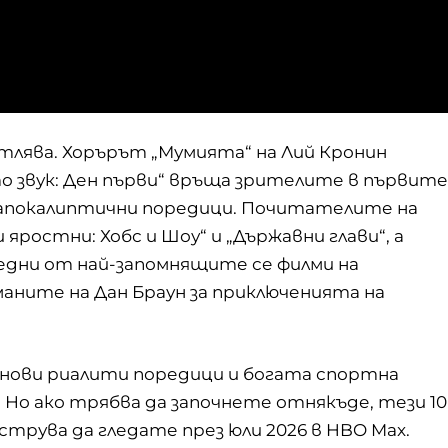
тлява. Хорърът „Мумията“ на Лий Кронин
о звук: Ден първи“ връща зрителите в първите
тапокалиптични поредици. Почитателите на
яростни: Хобс и Шоу“ и „Държавни глави“, а
 едни от най-запомнящите се филми на
аните на Дан Браун за приключенията на
 нови риалити поредици и богата спортна
 Но ако трябва да започнете отнякъде, тези 10
струва да гледате през юли 2026 в HBO Max.