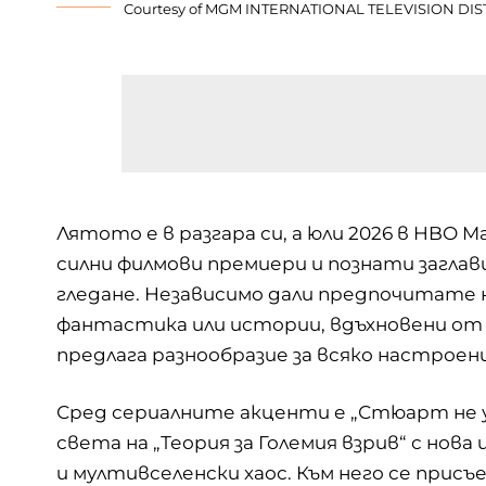
Courtesy of MGM INTERNATIONAL TELEVISION DIS
Лятото е в разгара си, а юли 2026 в HBO M
силни филмови премиери и познати заглав
гледане. Независимо дали предпочитате 
фантастика или истории, вдъхновени от 
предлага разнообразие за всяко настроен
Сред сериалните акценти е „Стюарт не у
света на „Теория за Големия взрив“ с нова
и мултивселенски хаос. Към него се при