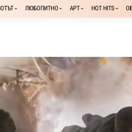
ОТЪТ
ЛЮБОПИТНО
АРТ
HOT HITS
О