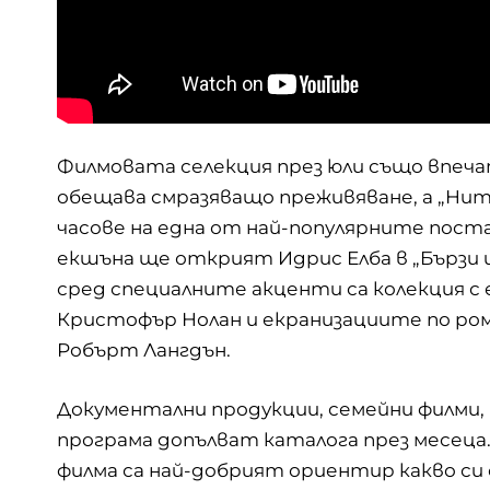
Филмовата селекция през юли също впеча
обещава смразяващо преживяване, а „Нит
часове на една от най-популярните пос
екшъна ще открият Идрис Елба в „Бързи и 
сред специалните акценти са колекция с
Кристофър Нолан и екранизациите по ром
Робърт Лангдън.
Документални продукции, семейни филми,
програма допълват каталога през месеца.
филма са най-добрият ориентир какво си 