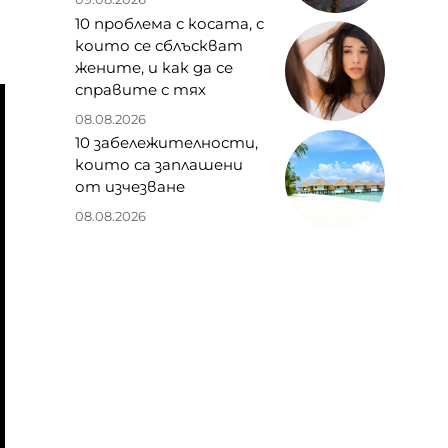
10 проблема с косата, с
които се сблъскват
жените, и как да се
справите с тях
08.08.2026
10 забележителности,
които са заплашени
от изчезване
08.08.2026