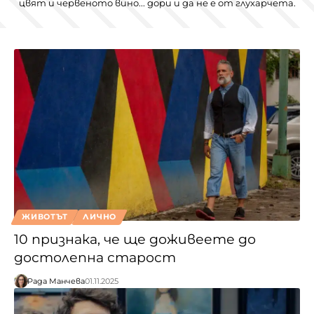
цвят и червеното вино... дори и да не е от глухарчета.
ЖИВОТЪТ
ЛИЧНО
10 признака, че ще доживеете до
достолепна старост
Рада Манчева
01.11.2025