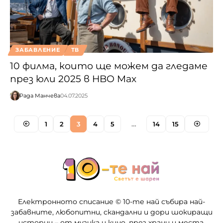
ЗАБАВЛЕНИЕ
ТВ
10 филма, които ще можем да гледаме
през юли 2025 в HBO Max
Рада Манчева
04.07.2025
1
2
3
4
5
…
14
15
Електронното списание © 10-те най събира най-
забавните, любопитни, скандални и дори шокиращи
истории – от музика и кино, през храни и места,