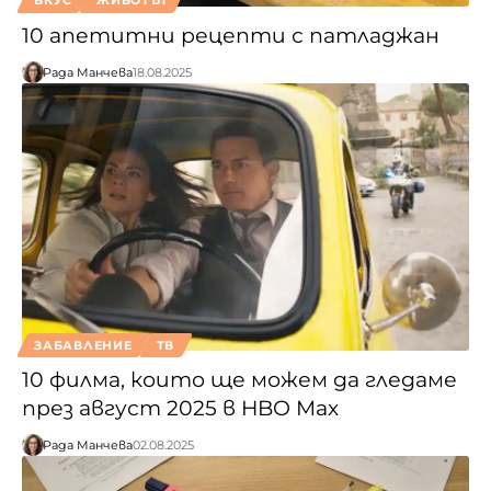
ВКУС
ЖИВОТЪТ
10 апетитни рецепти с патладжан
Рада Манчева
18.08.2025
ЗАБАВЛЕНИЕ
ТВ
10 филма, които ще можем да гледаме
през август 2025 в HBO Max
Рада Манчева
02.08.2025