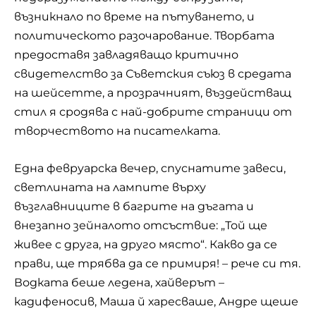
възникнало по време на пътуването, и
политическото разочарование. Творбата
предоставя завладяващо критично
свидетелство за Съветския съюз в средата
на шейсетте, а прозрачният, въздействащ
стил я сродява с най-добрите страници от
творчеството на писателката.
Една февруарска вечер, спуснатите завеси,
светлината на лампите върху
възглавниците в багрите на дъгата и
внезапно зейналото отсъствие: „Той ще
живее с друга, на друго място“. Какво да се
прави, ще трябва да се примиря! – рече си тя.
Водката беше ледена, хайверът –
кадифеносив, Маша й харесваше, Андре щеше