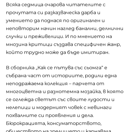
Всяка седмица очарова читателите с
прочутата си разказваческа дарба и
умението да поднася по оригинален и
неповторим начин наглед банални, делнични
случки и преживелици. И по мнението на
мнозина критици създава специфичен жанр,
който трудно може да бъде имитиран.
В сборника „Как се пътува със сьомга“ е
събрана част от историите, родили една
неподражаема колекция – парчета от
многоцветна и разнотемна мозайка, в която
се оглежда светът със своите лудости и
нелепици и модерният човек с невинаги
похвалните си проявления и дела.
Бюрокрацията, консуматорството,
обществото на зрелището и карнавала,