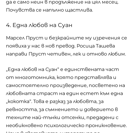
да е само неин в продължение на цял месец.
Почувства се напълно щастлива.
4. Една любов на Суан
Марсел Пруст и безкрайните му изречения се
появиха у нас в нов превод. Росица Ташева
направи Пруст четивен, лек и отново любим.
„Една любов на Суан“ е единствената част
от многотомника, която представлява и
самостоятелно произведение, посветено на
любовната страст на един естет към една
„кокотка“. Това е разказ за любовта, за
ревността, за съмнението и доверието в
техните най-тънки отсенки, предадени с
необикновено психологическо проникновение.