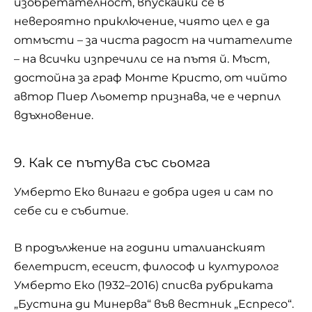
изобретателност, впускайки се в
невероятно приключение, чиято цел е да
отмъсти – за чиста радост на читателите
– на всички изпречили се на пътя й. Мъст,
достойна за граф Монте Кристо, от чийто
автор Пиер Льометр признава, че е черпил
вдъхновение.
9. Как се пътува със сьомга
Умберто Еко винаги е добра идея и сам по
себе си е събитие.
В продължение на години италианският
белетрист, есеист, философ и културолог
Умберто Еко
(1932–2016) списва рубриката
„Бустина ди Минерва“ във вестник „Еспресо“.