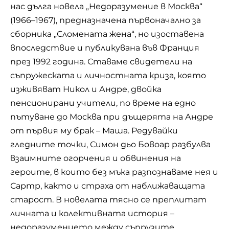
нас дълга новела „Недоразумение в Москва“
(1966–1967), предназначена първоначално за
сборника „Сломената жена“, но изоставена
впоследствие и публикувана във Франция
през 1992 година. Ставаме свидетели на
съпружеската и личностната криза, която
изживяват Никол и Андре, двойка
пенсионирани учители, по време на едно
пътуване до Москва при дъщерята на Андре
от първия му брак – Маша. Редувайки
гледните точки, Симон дьо Бовоар разбулва
взаимните огорчения и обвинения на
героите, в които без мъка разпознаваме нея и
Сартр, както и страха от наближаващата
старост. В новелата тясно се преплитат
личната и колективната история –
недоразумението между съпрузите,