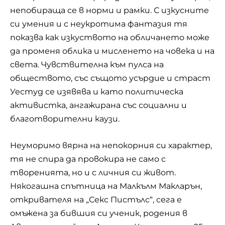
непобираща се в норми и рамки. С изкусните
си умения и с неукротима фантазия тя
показва как изкуството на обличането може
да променя облика и мисленето на човека и на
света. Чувствителна към пулса на
обществото, със същото усърдие и страст
Уестуд се изявява и като политическа
активистка, ангажирана със социални и
благотворителни каузи.
Неуморимо вярна на непокорния си характер,
тя не спира да провокира не само с
творенията, но и с личния си живот.
Някогашна спътница на Малкълм Макларън,
откривателя на „Секс Пистълс“, сега е
омъжена за бившия си ученик, родения в