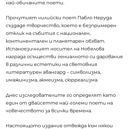
най-обичаните поети.
Прочутият чилийски поет Пабло Неруда
създаде творчество, което е безпримерен
отклик на събития с национален,
континентален и планетарен обхват.
Испаноезичният носител на Нобелова
награда осъществи гениалното си дарование
в различни естетики на световния
литературен авангард – символизма,
имажинизма, акмеизма, сюрреализма.
Днес изследователите го определят като
един от двайсетте най-големи поети на
човечеството за всички времена.
Настоящото издание отвежда към някои