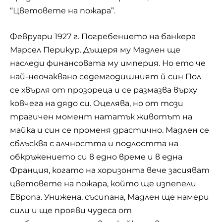
“Цветовете на пожара”.
Февруари 1927 г. Погребението на банкера
Марсел Перикур. Дъщеря му Мадлен ще
наследи финансовата му империя. Но ето че
най-неочаквано седемгодишният й син Пол
се хвърля от прозореца и се размазва върху
ковчега на дядо си. Оцелява, но от този
трагичен момент нататък животът на
майка и син се променя драстично. Мадлен се
сблъсква с алчността и подлостта на
обкръжението си в едно време и в една
Франция, когато на хоризонта вече засияват
цветовете на пожара, който ще изпепели
Европа. Унижена, съсипана, Мадлен ще намери
сили и ще прояви чудеса от