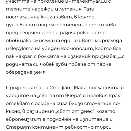
участта на поколение интелектуалци с
техните надежди и лутания. Тази
носталгична книга завет, в която
душевният подем постепенно отстъпва
пред огорчението и разочарованието,
обобщава смисъла на един живот, мирогледа
и веруюто на убеден космополит, който все
пак накрая с болката на изгнаник признава: „…с
родината си човек губи повече от парче
обградена земя“.
Прозренията на Стефан Цвайг, посланията и
уроците на „света от вчера“ и неговия крах
отекват с особена сила близо столетие по-
късно, в размирния „свят от днес“, когато
европеизмът е подложен на изпитание и
Старият континент ревностно търси