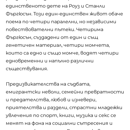
единственото дете на Роуз и Станли
Фъргюсън. Този един-единствен живот обаче
поема по четири паралелни, но независими
повествователни пътеки. Четирима
Фъргюсън, създадени от един и същ
генетичен материал, четири момчета,
които са едно и също момче, водят четири
едновременни и напълно различни
съществувания.
Предизвикателства на съдбата,
емигрантски неволи, семейни превратности
и предателства, любов и изневери,
приятелства и раздели, страстни младежки
увлечения по спорт, книги, музика и секс се
менят на фона на социални сътресения и