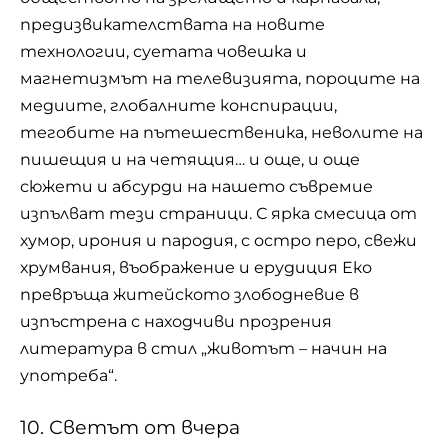
предизвикателствата на новите
технологии, суетата човешка и
магнетизмът на телевизията, пороците на
медиите, глобалните конспирации,
тегобите на пътешественика, неволите на
пишещия и на четящия… и още, и още
сюжети и абсурди на нашето съвремие
изпълват тези страници. С ярка смесица от
хумор, ирония и пародия, с остро перо, свежи
хрумвания, въображение и ерудиция Еко
превръща житейското злободневие в
изпъстрена с находчиви прозрения
литература в стил „животът – начин на
употреба“.
10. Светът от вчера