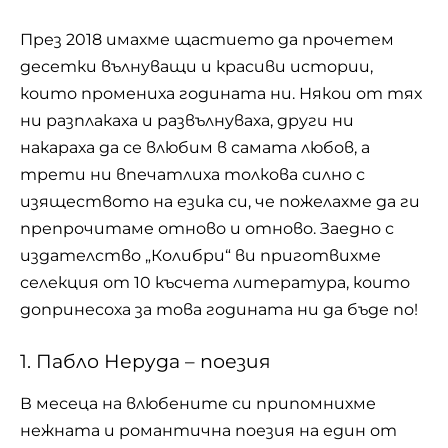
През 2018 имахме щастието да прочетем
десетки вълнуващи и красиви истории,
които промениха годината ни. Някои от тях
ни разплакаха и развълнуваха, други ни
накараха да се влюбим в самата любов, а
трети ни впечатлиха толкова силно с
изяществото на езика си, че пожелахме да ги
препрочитаме отново и отново. Заедно с
издателство „Колибри“ ви приготвихме
селекция от 10 късчета литература, които
допринесоха за това годината ни да бъде по!
1. Пабло Неруда – поезия
В месеца на влюбените си припомнихме
нежната и романтична поезия на един от