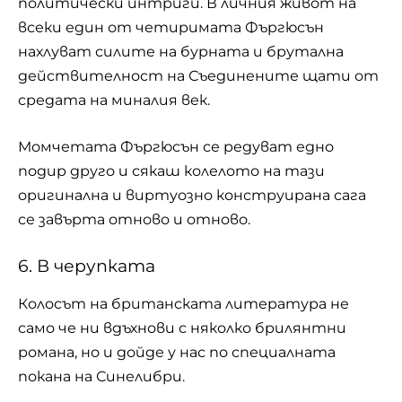
политически интриги. В личния живот на
всеки един от четиримата Фъргюсън
нахлуват силите на бурната и брутална
действителност на Съединените щати от
средата на миналия век.
Момчетата Фъргюсън се редуват едно
подир друго и сякаш колелото на тази
оригинална и виртуозно конструирана сага
се завърта отново и отново.
6. В черупката
Колосът на британската литература не
само че ни вдъхнови с няколко брилянтни
романа, но и дойде у нас по специалната
покана на Синелибри.