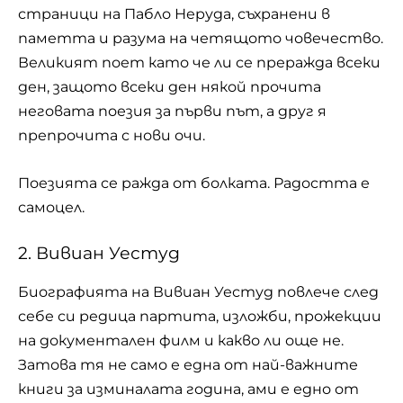
страници на Пабло Неруда, съхранени в
паметта и разума на четящото човечество.
Великият поет като че ли се преражда всеки
ден, защото всеки ден някой прочита
неговата поезия за първи път, а друг я
препрочита с нови очи.
Поезията се ражда от болката. Радостта е
самоцел.
2. Вивиан Уестуд
Биографията на Вивиан Уестуд повлече след
себе си редица партита, изложби, прожекции
на документален филм и какво ли още не.
Затова тя не само е една от най-важните
книги за изминалата година, ами е едно от