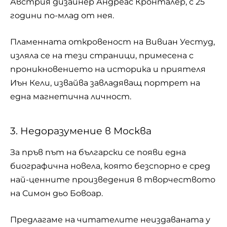
Австрия дизайнер Андреас Кронталер, с 25
години по-млад от нея.
Пламенната откровеност на Вивиан Уестуд,
изляла се на тези страници, примесена с
проникновението на историка и приятеля
Иън Кели, извайва завладяващ портрет на
една магнетична личност.
3. Недоразумение в Москва
За пръв път на български се появи една
биографична новела, която безспорно е сред
най-ценните произведения в творчеството
на Симон дьо Бовоар.
Предлагаме на читателите неиздаваната у