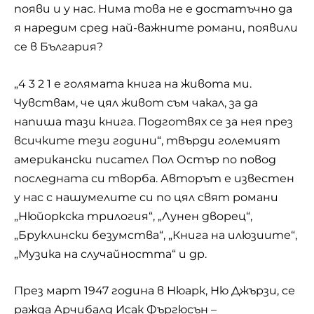
появи и у нас. Нима това не е достатъчно да
я наредим сред най-важните романи, появили
се в
България
?
„4 3 2 1 е голямата книга на живота ми.
Чувствам, че цял живот съм чакал, за да
напиша тази книга. Подготвях се за нея през
всичките тези години“, твърди големият
американски писател Пол Остър по повод
последната си творба. Авторът е известен
у нас с нашумелите си по цял свят романи
„Нюйоркска трилогия“, „Лунен дворец“,
„Бруклински безумства“, „Книга на илюзиите“,
„Музика на случайността“ и др.
През март 1947 година в Нюарк, Ню Джързи, се
ражда Арчибалд Исак Фъргюсън –