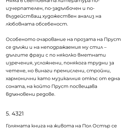
Няма в световната литература по-
изчерпателен, по-задълбочен и по-
въздействащ художествен анализ на
любовната обсебеност.
Особеното очарование на прозата на Пруст
се дължи и на неподражаемия му стил –
дългите фрази с по няколко вметнати
изречения, усложнени, понякога трудни за
четене, но винаги премислени, стройни,
хармонични като музикалния откъс от една
соната, на който Пруст посвещава
вдъхновени редове.
5. 4321
Голямата книга на живота на Пол Остър се