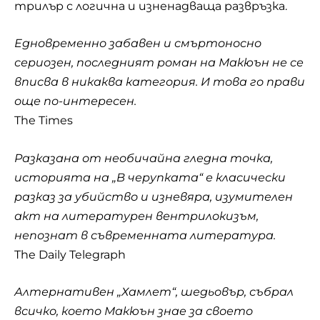
трилър с логична и изненадваща развръзка.
Едновременно забавен и смъртоносно
сериозен, последният роман на Макюън не се
вписва в никаква категория. И това го прави
още по-интересен.
The Times
Разказана от необичайна гледна точка,
историята на „В черупката“ е класически
разказ за убийство и изневяра, изумителен
акт на литературен вентрилокизъм,
непознат в съвременната литература.
The Daily Telegraph
Алтернативен „Хамлет“, шедьовър, събрал
всичко, което Макюън знае за своето