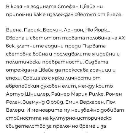
В края на годината Стефан Цвайг ни
припомни как е изглеждал светът от вчера.
Виена, Париж, Берлин, Лондон, Ню Йорк…
Европа и светът от първата половина на XX
век, златните години преди Първата
световна война и последвалите я идейни и
политически превратности. Съдбата
отрежда на Цвайг да прекосява граници и
епохи. Среща го с ярки личности от
европейския духовен елит, между които
Артур Шницлер, Райнер Мария Рилке, Ромен
Ролан, Зигмунд Фройд, Емил Верхарен, Пол
Валери. И мемоарите му неизбежно добиват
стойността на културно-историческо
свидетелство за преломно време и за