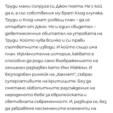
Труди мами съпруга си Джон поета. Не с кой
да е, а със собствения му брат Клод глупака.
Труди и Клод имат зловещ план – да се
отърват от Джон. Но и един свидетел –
деветмесечния обитател на утробата на
Труди. Който чува всичко и си прави
съответните изводи. И който също има
план. Изключителна история, каквато е
способно да роди само въображението на
гениален разказвач като Иън Макюън. И
безподобен римейк на „Хамлет“, събрал
суперлативите на критиците. Без да
смятаме любопитните разсъждения на
нероденото бебе за европейската и
световната съвременност. И, разбира се, без
да забравяме несъмнените елементи на