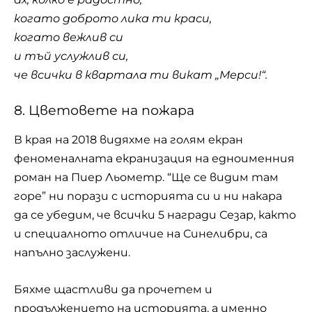
когато доброто лика ти краси,
когато вежлив си
и тъй услужлив си,
че всички в квартала ти викат „Мерси!“.
8. Цветовете на пожара
В края на 2018 видяхме на голям екран
феноменалната екранизация на едноименния
роман на Пиер Льометр. “Ще се видим там
горе” ни порази с историята си и ни накара
да се убедим, че всички 5 награди Сезар, както
и специалното отличие на Синелибри, са
напълно заслужени.
Бяхме щастливи да прочетем и
продължението на историята, а именно