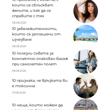
които се сблъскват
жените, и как да се
справите с тях
08.08.2026
10 забележителности,
които са заплашени от
изчезване
08.08.2026
10 полезни съвета за
компактно опакован багаж
при самолетен полет
08.08.2026
10 признака, че връзката ви
е токсична
07.08.2026
10 неща, които можем да