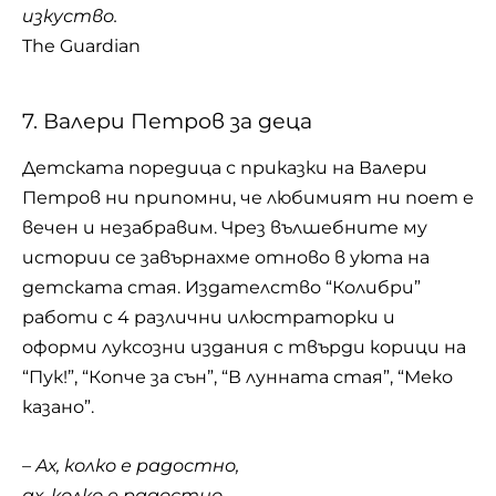
изкуство.
The Guardian
7. Валери Петров за деца
Детската поредица с приказки на Валери
Петров ни припомни, че любимият ни поет е
вечен и незабравим. Чрез вълшебните му
истории се завърнахме отново в уюта на
детската стая. Издателство “Колибри”
работи с 4 различни илюстраторки и
оформи луксозни издания с твърди корици на
“Пук!”, “Копче за сън”, “В лунната стая”, “Меко
казано”.
– Ах, колко е радостно,
ах, колко е радостно,