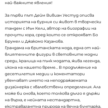
най-важните явления!
За първи път Дейм
Вивиан Уестуд
описва
историята на бурния си живот в творчески
тандем с Иън Кели, автор на биографии на
прочути хора, сред които се открояват Бо
Брумел и Джакомо Казанова.
Грандама на британската мода, една от най-
влиятелните фигури в световните модни
среди, кралица на пънк модата, жива легенда,
икона на нашето време… В продължение на
десетилетия медии и коментатори
увенчават името на неподражаемата
дизайнерка с хвалебствени определения. Ала
може би онова, което толкова дълго я държи
на върха, е нейната нестандартна,
екстравагантна природа на вечна бунтарка,